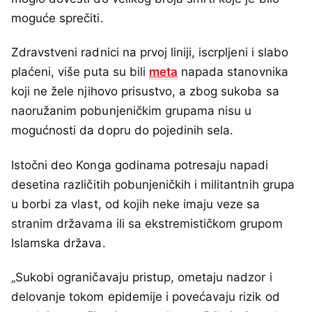
moguće sprečiti.
Zdravstveni radnici na prvoj liniji, iscrpljeni i slabo
plaćeni, više puta su bili
meta
napada stanovnika
koji ne žele njihovo prisustvo, a zbog sukoba sa
naoružanim pobunjeničkim grupama nisu u
mogućnosti da dopru do pojedinih sela.
Istočni deo Konga godinama potresaju napadi
desetina različitih pobunjeničkih i militantnih grupa
u borbi za vlast, od kojih neke imaju veze sa
stranim državama ili sa ekstremističkom grupom
Islamska država.
„Sukobi ograničavaju pristup, ometaju nadzor i
delovanje tokom epidemije i povećavaju rizik od