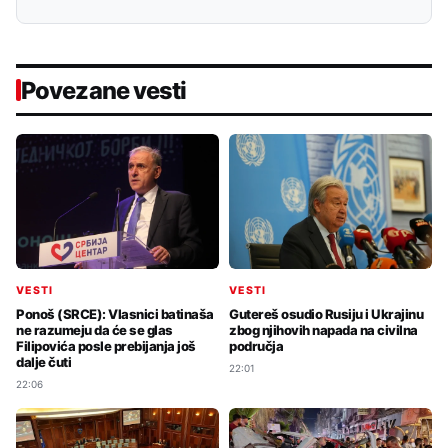
Povezane vesti
VESTI
VESTI
Ponoš (SRCE): Vlasnici batinaša
Gutereš osudio Rusiju i Ukrajinu
ne razumeju da će se glas
zbog njihovih napada na civilna
Filipovića posle prebijanja još
područja
dalje čuti
22:01
22:06