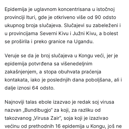
Epidemija je uglavnom koncentrisana u istočnoj
provinciji Ituri, gde je otkriveno više od 90 odsto
ukupnog broja slučajeva. Slučajevi su zabeleženi i
u provincijama Severni Kivu i Južni Kivu, a bolest
se proširila i preko granice na Ugandu.
Veruje se da je broj slučajeva u Kongu veći, jer je
epidemija potvrđena sa višenedeljnim
zakašnjenjem, a stopa obuhvata praćenja
kontakata, iako je poslednjih dana poboljšana, ali i
dalje iznosi 64 odsto.
Najnoviji talas ebole izazvao je redak soj virusa
nazvan „Bundibugjo“ za koji, za razliku od
takozvanog „Virusa Zair“, soja koji je izazivao
većinu od prethodnih 16 epidemija u Kongu, još ne