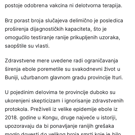
postoje odobrena vakcina ni delotvorna terapija.
Brz porast broja slučajeva delimično je posledica
proširenja dijagnostičkih kapaciteta, što je
omogućilo testiranje ranije prikupljenih uzoraka,
saopštile su vlasti.
Zdravstvene mere uvedene radi ograničavanja
širenja ebole poremetile su svakodnevni život u
Buniji, užurbanom glavnom gradu provincije Ituri.
U pojedinim delovima te provincije duboko su
ukorenjeni skepticizam i ignorisanje zdravstvenih
protokola. Preživeli iz velike epidemije ebole iz
2018. godine u Kongu, druge najveće u istoriji,
upozoravaju da bi ponavljanje ranijih grešaka
moglo dovesti do velikog broja smrti koje je bilo