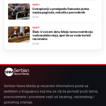
VESTI
U eksploziji u predgrađu Damaska jedna
osoba poginula, nekoliko povređenih
21:57
VESTI
Štab: U većem delu Srbije nema restrikcija
vodosnabdevanja, apel da se voda koristi
racionalno
21:34
Serbian News Media je nezavisni informativni portal sa
sedištem u Kragujevcu koji ima za cilj da javnosti pruži tačne,
pravovremene i proverene vesti od lokalnog, nacionalnog i
globalnog značaja.