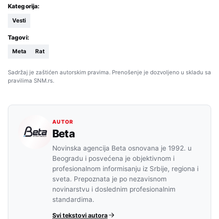
Kategorija:
Vesti
Tagovi:
Meta
Rat
Sadržaj je zaštićen autorskim pravima. Prenošenje je dozvoljeno u skladu sa
pravilima SNM.rs.
AUTOR
Beta
Novinska agencija Beta osnovana je 1992. u
Beogradu i posvećena je objektivnom i
profesionalnom informisanju iz Srbije, regiona i
sveta. Prepoznata je po nezavisnom
novinarstvu i doslednim profesionalnim
standardima.
Svi tekstovi autora