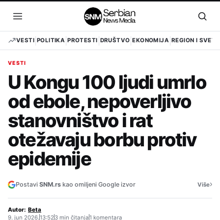
Pređi
na
Otvori
Otvo
sadržaj
meni
pret
VESTI
POLITIKA
PROTESTI
DRUŠTVO
EKONOMIJA
REGION I SVET
VESTI
U Kongu 100 ljudi umrlo
od ebole, nepoverljivo
stanovništvo i rat
otežavaju borbu protiv
epidemije
›
Postavi
SNM.rs
kao omiljeni Google izvor
Više
Autor:
Beta
9. jun 2026.
13:52
3 min čitanja
1 komentara