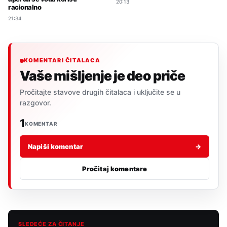
20:13
racionalno
21:34
KOMENTARI ČITALACA
Vaše mišljenje je deo priče
Pročitajte stavove drugih čitalaca i uključite se u
razgovor.
1
KOMENTAR
Napiši komentar
→
Pročitaj komentare
SLEDEĆE ZA ČITANJE