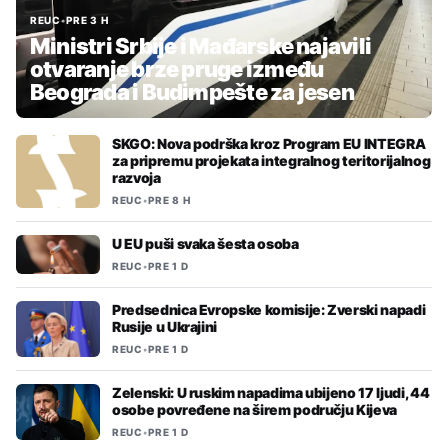
REUC
•
PRE 3 H
Ministri Srbije i Mađarske najavili
otvaranje brze pruge između
Beograda i Budimpešte za jesen
SKGO: Nova podrška kroz Program EU INTEGRA
za pripremu projekata integralnog teritorijalnog
razvoja
REUC
•
PRE 8 H
U EU puši svaka šesta osoba
REUC
•
PRE 1 D
Predsednica Evropske komisije: Zverski napadi
Rusije u Ukrajini
REUC
•
PRE 1 D
Zelenski: U ruskim napadima ubijeno 17 ljudi, 44
osobe povređene na širem području Kijeva
REUC
•
PRE 1 D