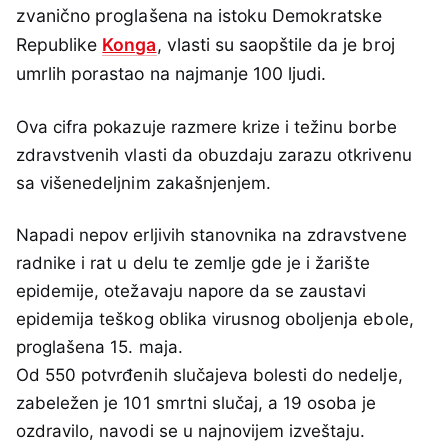
zvanično proglašena na istoku Demokratske
Republike
Konga
, vlasti su saopštile da je broj
umrlih porastao na najmanje 100 ljudi.
Ova cifra pokazuje razmere krize i težinu borbe
zdravstvenih vlasti da obuzdaju zarazu otkrivenu
sa višenedeljnim zakašnjenjem.
Napadi nepov erljivih stanovnika na zdravstvene
radnike i rat u delu te zemlje gde je i žarište
epidemije, otežavaju napore da se zaustavi
epidemija teškog oblika virusnog oboljenja ebole,
proglašena 15. maja.
Od 550 potvrđenih slučajeva bolesti do nedelje,
zabeležen je 101 smrtni slučaj, a 19 osoba je
ozdravilo, navodi se u najnovijem izveštaju.