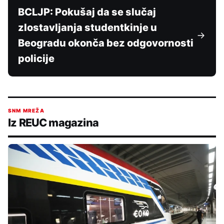
BCLJP: Pokušaj da se slučaj
zlostavljanja studentkinje u
Beogradu okonča bez odgovornosti
policije
SNM MREŽA
Iz REUC magazina