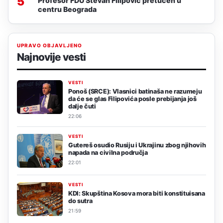
5
Profesor FDU Stevan Filipović pretučen u
centru Beograda
UPRAVO OBJAVLJENO
Najnovije vesti
VESTI
Ponoš (SRCE): Vlasnici batinaša ne razumeju
da će se glas Filipovića posle prebijanja još
dalje čuti
22:06
VESTI
Gutereš osudio Rusiju i Ukrajinu zbog njihovih
napada na civilna područja
22:01
VESTI
KDI: Skupština Kosova mora biti konstituisana
do sutra
21:59