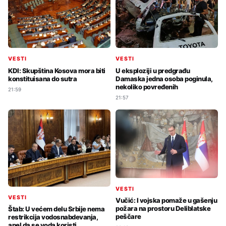
VESTI
VESTI
KDI: Skupština Kosova mora biti
U eksploziji u predgrađu
konstituisana do sutra
Damaska jedna osoba poginula,
nekoliko povređenih
21:59
21:57
VESTI
VESTI
Vučić: I vojska pomaže u gašenju
požara na prostoru Deliblatske
Štab: U većem delu Srbije nema
peščare
restrikcija vodosnabdevanja,
apel da se voda koristi