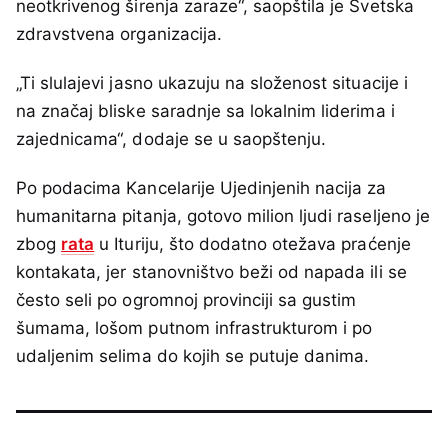
neotkrivenog širenja zaraze“, saopštila je Svetska
zdravstvena organizacija.
„Ti slulajevi jasno ukazuju na složenost situacije i
na značaj bliske saradnje sa lokalnim liderima i
zajednicama“, dodaje se u saopštenju.
Po podacima Kancelarije Ujedinjenih nacija za
humanitarna pitanja, gotovo milion ljudi raseljeno je
zbog
rata
u Ituriju, što dodatno otežava praćenje
kontakata, jer stanovništvo beži od napada ili se
često seli po ogromnoj provinciji sa gustim
šumama, lošom putnom infrastrukturom i po
udaljenim selima do kojih se putuje danima.