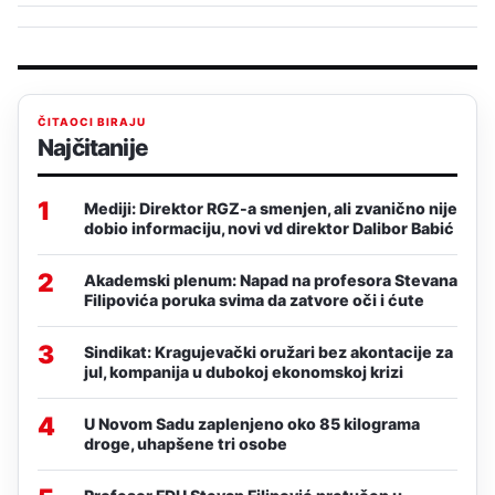
ČITAOCI BIRAJU
Najčitanije
1
Mediji: Direktor RGZ-a smenjen, ali zvanično nije
dobio informaciju, novi vd direktor Dalibor Babić
2
Akademski plenum: Napad na profesora Stevana
Filipovića poruka svima da zatvore oči i ćute
3
Sindikat: Kragujevački oružari bez akontacije za
jul, kompanija u dubokoj ekonomskoj krizi
4
U Novom Sadu zaplenjeno oko 85 kilograma
droge, uhapšene tri osobe