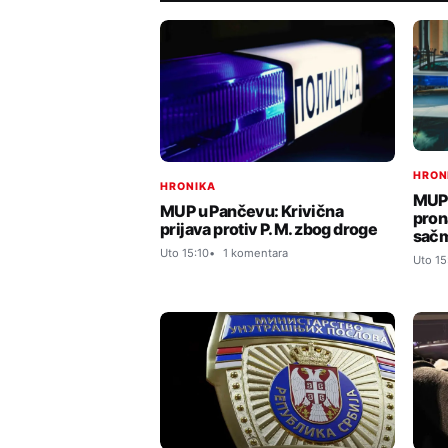
HRON
HRONIKA
MUP:
MUP u Pančevu: Krivična
pron
prijava protiv P. M. zbog droge
sač
Uto 15:10
1 komentara
Uto 15