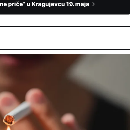
ne priče” u Kragujevcu 19. maja