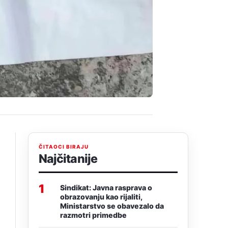
ČITAOCI BIRAJU
Najčitanije
1
Sindikat: Javna rasprava o
obrazovanju kao rijaliti,
Ministarstvo se obavezalo da
razmotri primedbe