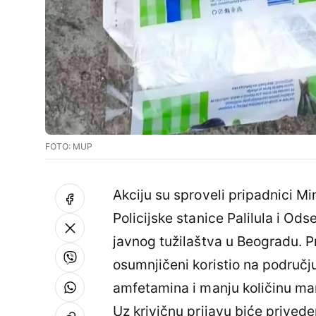
FOTO: MUP
Akciju su sproveli pripadnici Mi
Policijske stanice Palilula i Od
javnog tužilaštva u Beogradu. Pr
osumnjičeni koristio na područj
amfetamina i manju količinu ma
Uz krivičnu prijavu biće prived