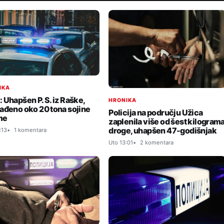
IKA
 Uhapšen P. S. iz Raške,
HRONIKA
ađeno oko 20 tona sojine
Policija na području Užica
me
zaplenila više od šest kilogram
droge, uhapšen 47-godišnjak
:13
1 komentara
Uto 13:01
2 komentara