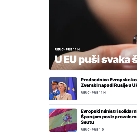
REUC
•
PRE 11 H
U EU puši svaka 
Predsednica Evropske kom
Zverski napadi Rusije u Uk
REUC
•
PRE 11 H
Evropski ministri solidarn
Španijom posle provale m
Seutu
REUC
•
PRE 1 D