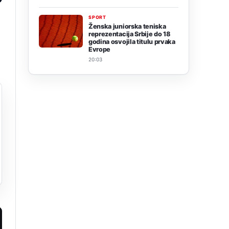
SPORT
Ženska juniorska teniska
reprezentacija Srbije do 18
godina osvojila titulu prvaka
Evrope
20:03