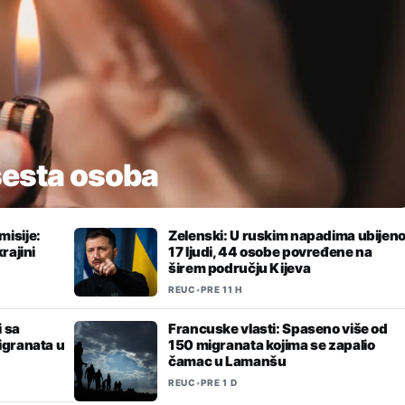
šesta osoba
isije:
Zelenski: U ruskim napadima ubijen
rajini
17 ljudi, 44 osobe povređene na
širem području Kijeva
REUC
•
PRE 11 H
i sa
Francuske vlasti: Spaseno više od
igranata u
150 migranata kojima se zapalio
čamac u Lamanšu
REUC
•
PRE 1 D