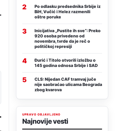
2
Po odlasku predsednika Srbije iz
BiH, Vučić i Helez razmenili
oštre poruke
3
Inicijativa „Pustite ih sve“: Preko
920 osoba privedeno od
novembra, tvrde da je reč o
političkoj represiji
4
Đurić i Titolo otvorili izložbu o
145 godina odnosa Srbije i SAD
5
CLS: Nijedan CAF tramvaj juče
nije saobraćao ulicama Beograda
zbog kvarova
UPRAVO OBJAVLJENO
Najnovije vesti