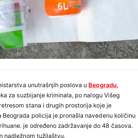
nistarstva unutrašnjih poslova u
Beogradu
,
seka za suzbijanje kriminala, po nalogu Višeg
etresom stana i drugih prostorija koje je
u Beograda policija je pronašla navedenu količinu
rihuane. je određeno zadržavanje do 48 časova.
en nadležnom tužilaštvu.