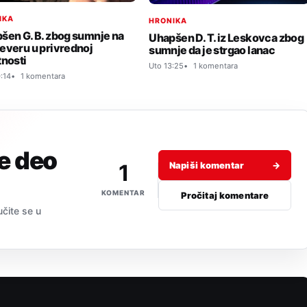
IKA
HRONIKA
šen G. B. zbog sumnje na
Uhapšen D. T. iz Leskovca zbog
everu u privrednoj
sumnje da je strgao lanac
tnosti
Uto 13:25
1 komentara
:14
1 komentara
je deo
1
Napiši komentar
→
KOMENTAR
Pročitaj komentare
učite se u