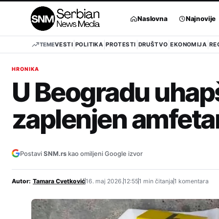
Pređi
na
Naslovna
Najnovije
sadržaj
TEME
VESTI
POLITIKA
PROTESTI
DRUŠTVO
EKONOMIJA
RE
HRONIKA
U Beogradu uhapš
zaplenjen amfeta
Postavi
SNM.rs
kao omiljeni Google izvor
Autor:
Tamara Cvetković
16. maj 2026.
12:55
1 min čitanja
1 komentara