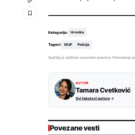
Kategorija:
Hronika
Tagovi:
MUP
Policija
Sadržaj je zaštićen autorskim pravima. Prenošenje je
AUTOR
Tamara Cvetković
Svi tekstovi autora
Povezane vesti