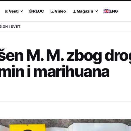
Vesti
REUC
Video
Magazin
ENG
GION I SVET
en M. M. zbog dro
min i marihuana