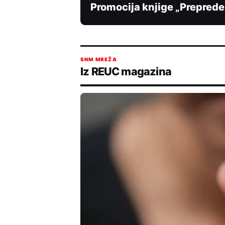
Promocija knjige „Preprede
SNM MREŽA
Iz REUC magazina