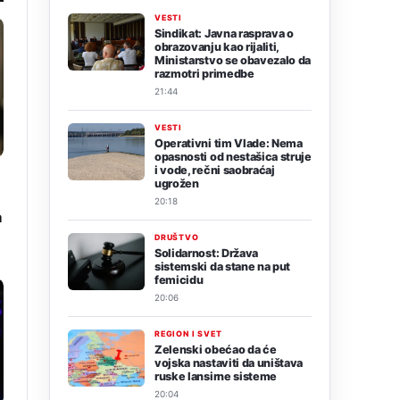
VESTI
Sindikat: Javna rasprava o
obrazovanju kao rijaliti,
Ministarstvo se obavezalo da
razmotri primedbe
21:44
VESTI
Operativni tim Vlade: Nema
opasnosti od nestašica struje
i vode, rečni saobraćaj
ugrožen
20:18
a
DRUŠTVO
Solidarnost: Država
sistemski da stane na put
femicidu
20:06
REGION I SVET
Zelenski obećao da će
vojska nastaviti da uništava
ruske lansirne sisteme
20:04