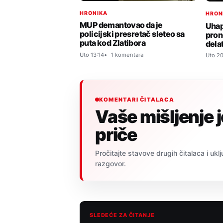
HRONIKA
HRON
MUP demantovao da je
Uhap
policijski presretač sleteo sa
pron
puta kod Zlatibora
dela
Uto 13:14
1 komentara
Uto 20
KOMENTARI ČITALACA
Vaše mišljenje 
priče
Pročitajte stavove drugih čitalaca i uklj
razgovor.
SLEDEĆE ZA ČITANJE