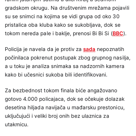
gradskom okrugu. Na društvenim mrežama pojavili
su se snimci na kojima se vidi grupa od oko 30
pristalica oba kluba kako se sukobljava, dok se
tokom nereda pale i baklje, prenosi Bi Bi Si (
BBC
).
Policija je navela da je protiv za
sada
nepoznatih
počinilaca pokrenut postupak zbog grupnog nasilja,
a u toku je analiza snimaka sa nadzornih kamera
kako bi učesnici sukoba bili identifikovani.
Za bezbednost tokom finala biće angažovano
gotovo 4.000 policajaca, dok se očekuje dolazak
desetina hiljada navijača u mađarsku prestonicu,
uključujući i veliki broj onih bez ulaznica za
utakmicu.