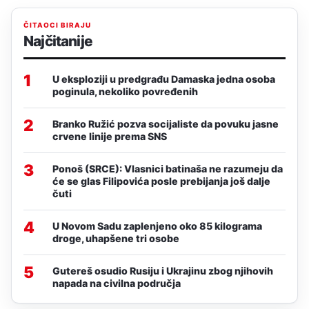
ČITAOCI BIRAJU
Najčitanije
1
U eksploziji u predgrađu Damaska jedna osoba
poginula, nekoliko povređenih
2
Branko Ružić pozva socijaliste da povuku jasne
crvene linije prema SNS
3
Ponoš (SRCE): Vlasnici batinaša ne razumeju da
će se glas Filipovića posle prebijanja još dalje
čuti
4
U Novom Sadu zaplenjeno oko 85 kilograma
droge, uhapšene tri osobe
5
Gutereš osudio Rusiju i Ukrajinu zbog njihovih
napada na civilna područja