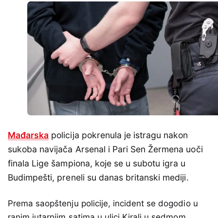
Mađarska
policija pokrenula je istragu nakon
sukoba navijača Arsenal i Pari Sen Žermena uoči
finala Lige šampiona, koje se u subotu igra u
Budimpešti, preneli su danas britanski mediji.
Prema saopštenju policije, incident se dogodio u
ranim jutarnjim satima u ulici Kiralj u sedmom