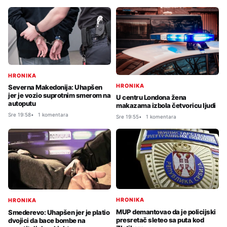
HRONIKA
HRONIKA
Severna Makedonija: Uhapšen
jer je vozio suprotnim smerom na
U centru Londona žena
autoputu
makazama izbola četvoricu ljudi
Sre 19:58
1 komentara
Sre 19:55
1 komentara
HRONIKA
HRONIKA
MUP demantovao da je policijski
Smederevo: Uhapšen jer je platio
presretač sleteo sa puta kod
dvojici da bace bombe na