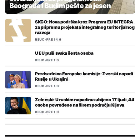
Beograda i Budimpešte za jesen
SKGO: Nova podrška kroz Program EU INTEGRA
za pripremu projekata integralnog teritorijalnog
razvoja
REUC
•
PRE 14 H
U EU puši svaka šesta osoba
REUC
•
PRE 1 D
Predsednica Evropske komisije: Zverski napadi
Rusije u Ukrajini
REUC
•
PRE 1 D
Zelenski: U ruskim napadima ubijeno 17 ljudi, 44
osobe povređene na širem području Kijeva
REUC
•
PRE 1 D