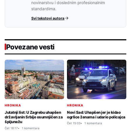
novinarstvu i doslednim profesionalnim
standardima.
Svi tekstovi autora
Povezane vesti
HRONIKA
HRONIKA
Novi Sad: Uhapšen jer je kidao
Jutatnji list: U Zagrebu uhapšen
ogrlice ženama i udario policajca
državljanin Srbije osumnjičen za
špijunažu
Čet 15:03
1 komentara
Čet 18:17
1 komentara