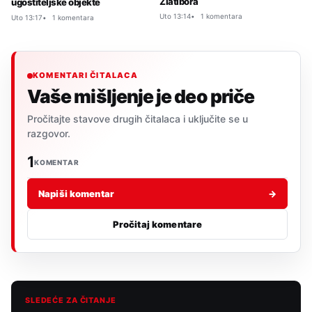
Zlatibora
ugostiteljske objekte
Uto 13:14
1 komentara
Uto 13:17
1 komentara
KOMENTARI ČITALACA
Vaše mišljenje je deo priče
Pročitajte stavove drugih čitalaca i uključite se u
razgovor.
1
KOMENTAR
Napiši komentar
→
Pročitaj komentare
SLEDEĆE ZA ČITANJE