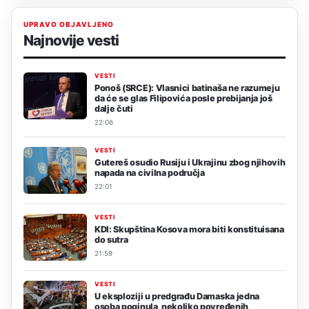
UPRAVO OBJAVLJENO
Najnovije vesti
VESTI
Ponoš (SRCE): Vlasnici batinaša ne razumeju
da će se glas Filipovića posle prebijanja još
dalje čuti
22:06
VESTI
Gutereš osudio Rusiju i Ukrajinu zbog njihovih
napada na civilna područja
22:01
VESTI
KDI: Skupština Kosova mora biti konstituisana
do sutra
21:59
VESTI
U eksploziji u predgrađu Damaska jedna
osoba poginula, nekoliko povređenih