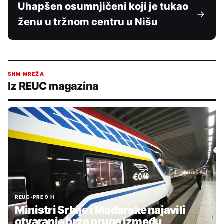
Uhapšen osumnjičeni koji je tukao
ženu u tržnom centru u Nišu
SNM MREŽA
Iz REUC magazina
REUC
•
PRE 9 H
Ministri Srbije i Mađarske najavili
otvaranje brze pruge između