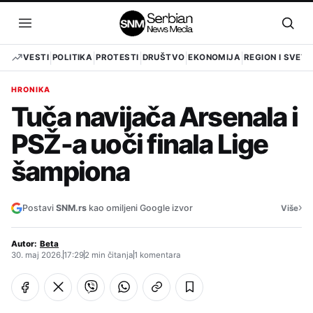
Pređi
na
Otvori
Otvo
sadržaj
meni
pret
VESTI
POLITIKA
PROTESTI
DRUŠTVO
EKONOMIJA
REGION I SVET
HRONIKA
Tuča navijača Arsenala i
PSŽ-a uoči finala Lige
šampiona
›
Postavi
SNM.rs
kao omiljeni Google izvor
Više
Autor:
Beta
30. maj 2026.
17:29
2 min čitanja
1 komentara