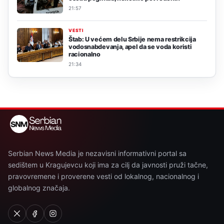
21:57
VESTI
Štab: U većem delu Srbije nema restrikcija
vodosnabdevanja, apel da se voda koristi
racionalno
21:34
Serbian News Media je nezavisni informativni portal sa
sedištem u Kragujevcu koji ima za cilj da javnosti pruži tačne,
pravovremene i proverene vesti od lokalnog, nacionalnog i
globalnog značaja.