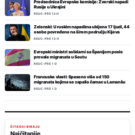
Predsednica Evropske komisije: Zverski napadi
Rusije u Ukrajini
REUC
•
PRE 12 H
Zelenski: U ruskim napadima ubijeno 17 ljudi, 44
osobe povređene na širem području Kijeva
REUC
•
PRE 13 H
Evropski ministri solidarni sa Španijom posle
provale migranata u Seutu
REUC
•
PRE 1 D
Francuske vlasti: Spaseno više od 150
migranata kojima se zapalio čamac u Lamanšu
REUC
•
PRE 1 D
ČITAOCI BIRAJU
Najčitanije