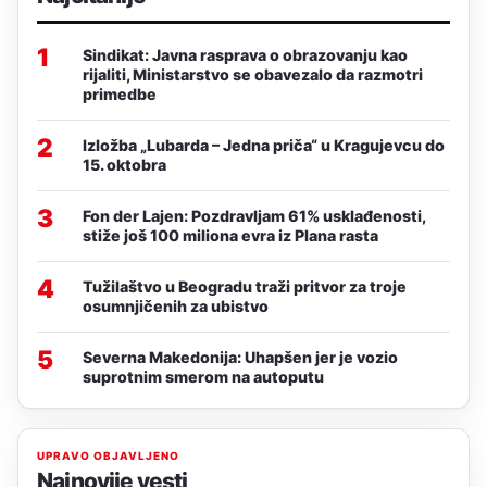
1
Sindikat: Javna rasprava o obrazovanju kao
rijaliti, Ministarstvo se obavezalo da razmotri
primedbe
2
Izložba „Lubarda – Jedna priča“ u Kragujevcu do
15. oktobra
3
Fon der Lajen: Pozdravljam 61% usklađenosti,
stiže još 100 miliona evra iz Plana rasta
4
Tužilaštvo u Beogradu traži pritvor za troje
osumnjičenih za ubistvo
5
Severna Makedonija: Uhapšen jer je vozio
suprotnim smerom na autoputu
UPRAVO OBJAVLJENO
Najnovije vesti