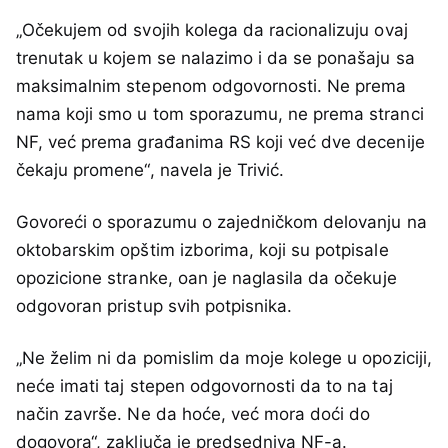
„Očekujem od svojih kolega da racionalizuju ovaj
trenutak u kojem se nalazimo i da se ponašaju sa
maksimalnim stepenom odgovornosti. Ne prema
nama koji smo u tom sporazumu, ne prema stranci
NF, već prema građanima RS koji već dve decenije
čekaju promene“, navela je Trivić.
Govoreći o sporazumu o zajedničkom delovanju na
oktobarskim opštim izborima, koji su potpisale
opozicione stranke, oan je naglasila da očekuje
odgovoran pristup svih potpisnika.
„Ne želim ni da pomislim da moje kolege u opoziciji,
neće imati taj stepen odgovornosti da to na taj
način završe. Ne da hoće, već mora doći do
dogovora“, zaključa je predsedniva NF-a.