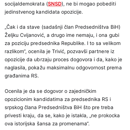
socijaldemokrata (
SNSD
), ne bi mogao pobediti
jedinstvenog kandidata opozicije.
„Čak i da stave (sadašnji član Predsedništva BiH)
Željku Cvijanović, a drugo ime nemaju, i ona gubi
za poziciju predsednika Republike. I to sa velikom
razlikom“, ocenila je Trivić, pozvavši partnere iz
opozicije da ubrzaju proces dogovora i da, kako je
naglasila, pokažu maksimalnu odgovornost prema
građanima RS.
Ocenila je da se dogovor o zajedničkim
opozicionim kandidatima za predsednika RS i
srpskog člana Predsedništva BiH što pre treba
privesti kraju, da se, kako je istakla, „ne prokocka
ova istorijska šansa za promenama“.