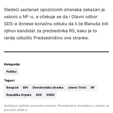
Sledeći sastanak opozicionih stranaka zakazan je
uskoro u NF-u, a očekuje se da i Glavni odbor
SDS-a donese konačnu odluku da li će Blanuša biti
njihov kandidat za predsednika RS, kako je to
ranije odlučilo Predsedništvo ove stranke.
Kategorija:
Politika
Tagovi:
Beograd
BIH
Demokratska stranka
Jelena Trivić
NF
Republika Srpska
SDS
SNSD
Sadržaj je zaštićen autorskim pravima. Prenošenje je dozvoljeno u skladu sa
pravilima SNM.rs.