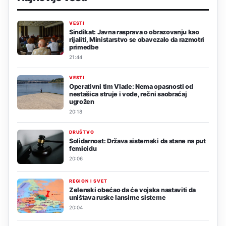
VESTI
Sindikat: Javna rasprava o obrazovanju kao
rijaliti, Ministarstvo se obavezalo da razmotri
primedbe
21:44
VESTI
Operativni tim Vlade: Nema opasnosti od
nestašica struje i vode, rečni saobraćaj
ugrožen
20:18
DRUŠTVO
Solidarnost: Država sistemski da stane na put
femicidu
20:06
REGION I SVET
Zelenski obećao da će vojska nastaviti da
uništava ruske lansirne sisteme
20:04