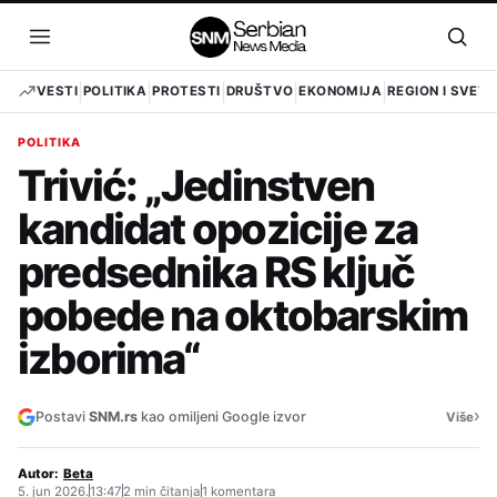
Pređi
na
Otvori
Otvo
sadržaj
meni
pret
VESTI
POLITIKA
PROTESTI
DRUŠTVO
EKONOMIJA
REGION I SVET
POLITIKA
Trivić: „Jedinstven
kandidat opozicije za
predsednika RS ključ
pobede na oktobarskim
izborima“
›
Postavi
SNM.rs
kao omiljeni Google izvor
Više
Autor:
Beta
5. jun 2026.
13:47
2 min čitanja
1 komentara