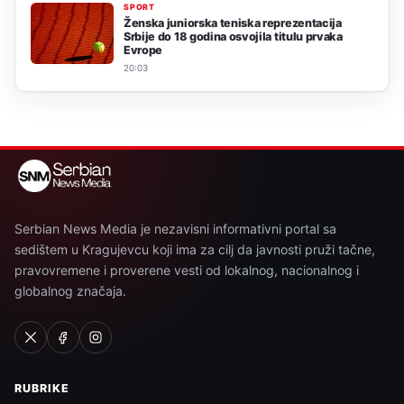
SPORT
Ženska juniorska teniska reprezentacija
Srbije do 18 godina osvojila titulu prvaka
Evrope
20:03
Serbian News Media je nezavisni informativni portal sa
sedištem u Kragujevcu koji ima za cilj da javnosti pruži tačne,
pravovremene i proverene vesti od lokalnog, nacionalnog i
globalnog značaja.
RUBRIKE