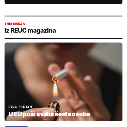
SNM MREŽA
Iz REUC magazina
REUC
•
PRE 12 H
U EU puši svaka šesta osoba