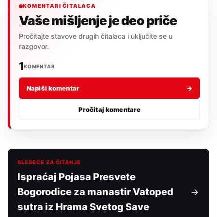
KOMENTARI ČITALACA
Vaše mišljenje je deo priče
Pročitajte stavove drugih čitalaca i uključite se u
razgovor.
1
KOMENTAR
Napiši komentar
→
Pročitaj komentare
SLEDEĆE ZA ČITANJE
Ispraćaj Pojasa Presvete
Bogorodice za manastir Vatoped
sutra iz Hrama Svetog Save