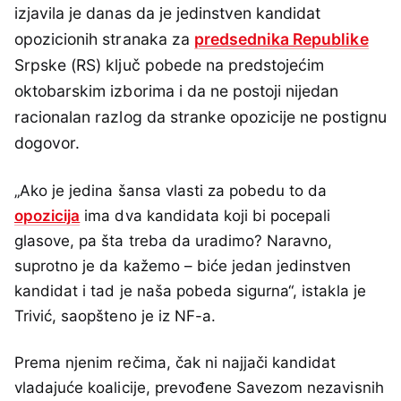
izjavila je danas da je jedinstven kandidat
opozicionih stranaka za
predsednika Republike
Srpske (RS) ključ pobede na predstojećim
oktobarskim izborima i da ne postoji nijedan
racionalan razlog da stranke opozicije ne postignu
dogovor.
„Ako je jedina šansa vlasti za pobedu to da
opozicija
ima dva kandidata koji bi pocepali
glasove, pa šta treba da uradimo? Naravno,
suprotno je da kažemo – biće jedan jedinstven
kandidat i tad je naša pobeda sigurna“, istakla je
Trivić, saopšteno je iz NF-a.
Prema njenim rečima, čak ni najjači kandidat
vladajuće koalicije, prevođene Savezom nezavisnih