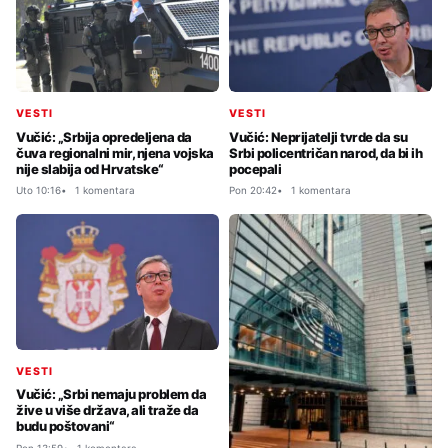
VESTI
VESTI
Vučić: „Srbija opredeljena da
Vučić: Neprijatelji tvrde da su
čuva regionalni mir, njena vojska
Srbi policentričan narod, da bi ih
nije slabija od Hrvatske“
pocepali
Uto 10:16
1 komentara
Pon 20:42
1 komentara
VESTI
Vučić: „Srbi nemaju problem da
žive u više država, ali traže da
budu poštovani“
Pon 13:59
1 komentara