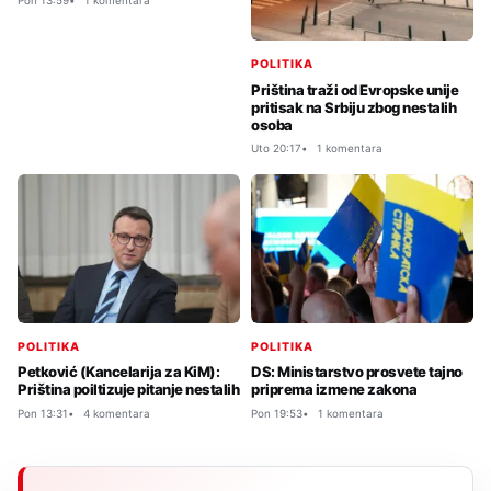
POLITIKA
Priština traži od Evropske unije
pritisak na Srbiju zbog nestalih
osoba
Uto 20:17
1 komentara
POLITIKA
POLITIKA
Petković (Kancelarija za KiM):
DS: Ministarstvo prosvete tajno
Priština poiltizuje pitanje nestalih
priprema izmene zakona
Pon 13:31
4 komentara
Pon 19:53
1 komentara