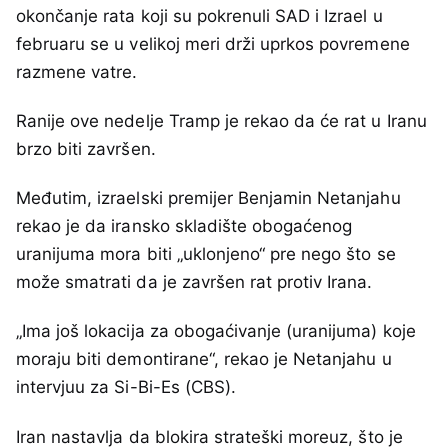
okončanje rata koji su pokrenuli SAD i Izrael u
februaru se u velikoj meri drži uprkos povremene
razmene vatre.
Ranije ove nedelje Tramp je rekao da će rat u Iranu
brzo biti završen.
Međutim, izraelski premijer Benjamin Netanjahu
rekao je da iransko skladište obogaćenog
uranijuma mora biti „uklonjeno“ pre nego što se
može smatrati da je završen rat protiv Irana.
„Ima još lokacija za obogaćivanje (uranijuma) koje
moraju biti demontirane“, rekao je Netanjahu u
intervjuu za Si-Bi-Es (CBS).
Iran nastavlja da blokira strateški moreuz, što je