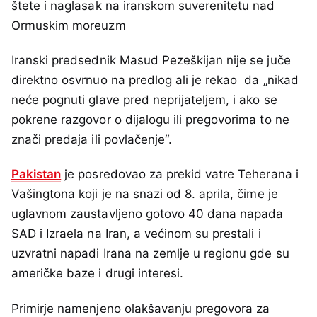
štete i naglasak na iranskom suverenitetu nad
Ormuskim moreuzm
Iranski predsednik Masud Pezeškijan nije se juče
direktno osvrnuo na predlog ali je rekao da „nikad
neće pognuti glave pred neprijateljem, i ako se
pokrene razgovor o dijalogu ili pregovorima to ne
znači predaja ili povlačenje“.
Pakistan
je posredovao za prekid vatre Teherana i
Vašingtona koji je na snazi od 8. aprila, čime je
uglavnom zaustavljeno gotovo 40 dana napada
SAD i Izraela na Iran, a većinom su prestali i
uzvratni napadi Irana na zemlje u regionu gde su
američke baze i drugi interesi.
Primirje namenjeno olakšavanju pregovora za