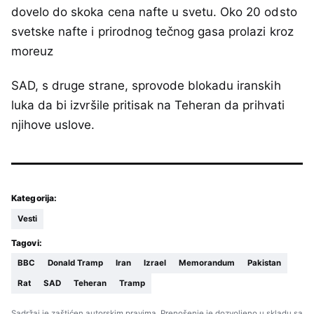
dovelo do skoka cena nafte u svetu. Oko 20 odsto
svetske nafte i prirodnog tečnog gasa prolazi kroz
moreuz
SAD, s druge strane, sprovode blokadu iranskih
luka da bi izvršile pritisak na Teheran da prihvati
njihove uslove.
Kategorija:
Vesti
Tagovi:
BBC
Donald Tramp
Iran
Izrael
Memorandum
Pakistan
Rat
SAD
Teheran
Tramp
Sadržaj je zaštićen autorskim pravima. Prenošenje je dozvoljeno u skladu sa