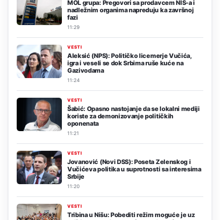
MOL grupa: Pregovori sa prodavcem NIS-a i
nadležnim organima napreduju ka završnoj
fazi
11:29
VESTI
Aleksić (NPS): Političko licemerje Vučića,
igra i veseli se dok Srbima ruše kuće na
Gazivodama
11:24
VESTI
Šabić: Opasno nastojanje da se lokalni mediji
koriste za demonizovanje političkih
oponenata
11:21
VESTI
Jovanović (Novi DSS): Poseta Zelenskog i
Vučićeva politika u suprotnosti sa interesima
Srbije
11:20
VESTI
Tribina u Nišu: Pobediti režim moguće je uz