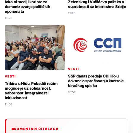
lokalni mediji koriste za
Zelenskog i Vučićeva politika u
demonizovanje političkih
suprotnosti sa interesima Srbije
oponenata
11:20
11:21
VESTI
SSP danas predaje ODIHR-u
VESTI
dokaze o sprečavanju kontrole
Tribina u Nišu: Pobediti režim
biračkog spiska
moguće je uz solidarnost,
10:52
sabornost, integralnost i
inkluzivnost
11:06
KOMENTARI ČITALACA