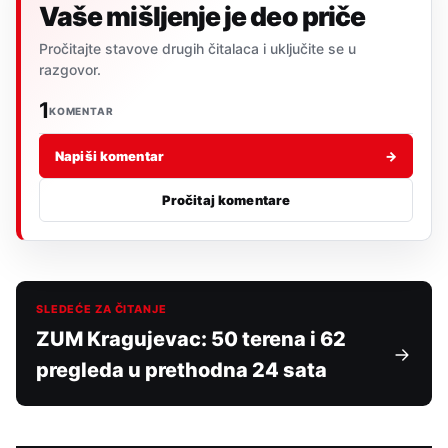
Vaše mišljenje je deo priče
Pročitajte stavove drugih čitalaca i uključite se u
razgovor.
1
KOMENTAR
Napiši komentar
→
Pročitaj komentare
SLEDEĆE ZA ČITANJE
ZUM Kragujevac: 50 terena i 62
pregleda u prethodna 24 sata