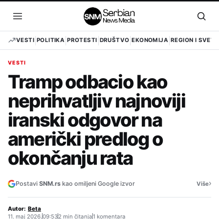
Pređi
na
Otvori
Otvo
sadržaj
meni
pret
VESTI
POLITIKA
PROTESTI
DRUŠTVO
EKONOMIJA
REGION I SVET
VESTI
Tramp odbacio kao
neprihvatljiv najnoviji
iranski odgovor na
američki predlog o
okončanju rata
›
Postavi
SNM.rs
kao omiljeni Google izvor
Više
Autor:
Beta
11. maj 2026.
09:53
2 min čitanja
1 komentara