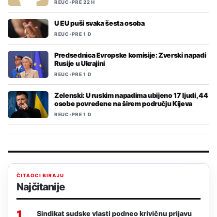
REUC
•
PRE 22 H
U EU puši svaka šesta osoba
REUC
•
PRE 1 D
Predsednica Evropske komisije: Zverski napadi
Rusije u Ukrajini
REUC
•
PRE 1 D
Zelenski: U ruskim napadima ubijeno 17 ljudi, 44
osobe povređene na širem području Kijeva
REUC
•
PRE 1 D
ČITAOCI BIRAJU
Najčitanije
1
Sindikat sudske vlasti podneo krivičnu prijavu