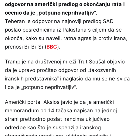
odgovor na američki predlog o okončanju rata i
ocenio da je „potpuno neprihvatljiv“.
Teheran je odgovor na najnoviji predlog SAD
poslao posrednicima iz Pakistana s ciljem da se
okonča, kako su naveli, ratna agresija protiv Irana,
prenosi Bi-Bi-Si (
BBC
).
Tramp je na društvenoj mreži Trut Soušal objavio
da je upravo pročitao odgovor od „takozvanih
iranskih predstavnika“ i naglasio da mu se ne sviđa
i da je „potpuno neprihvatljiv“.
Američki portal Aksios javio je da je američki
memorandum od 14 tačaka napisan na jednoj
strani prethodno poslat Irancima uključivao
odredbe kao što je suspenzija iranskog