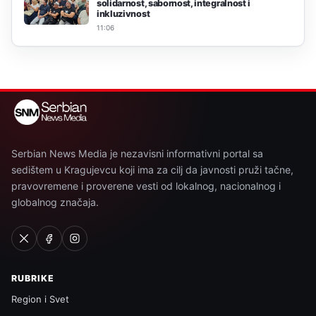
solidarnost, sabornost, integralnost i
inkluzivnost
11:06
Serbian News Media je nezavisni informativni portal sa
sedištem u Kragujevcu koji ima za cilj da javnosti pruži tačne,
pravovremene i proverene vesti od lokalnog, nacionalnog i
globalnog značaja.
RUBRIKE
Region i Svet