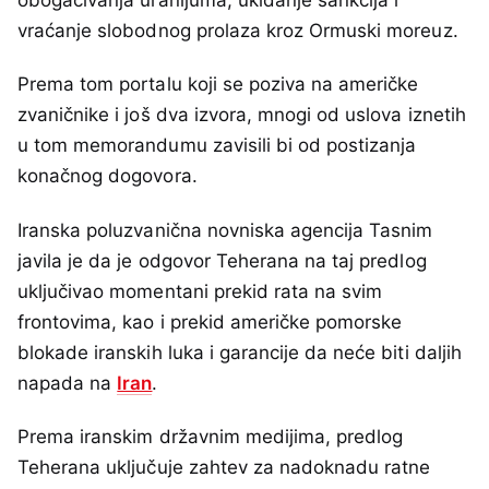
obogaćivanja uranijuma, ukidanje sankcija i
vraćanje slobodnog prolaza kroz Ormuski moreuz.
Prema tom portalu koji se poziva na američke
zvaničnike i još dva izvora, mnogi od uslova iznetih
u tom memorandumu zavisili bi od postizanja
konačnog dogovora.
Iranska poluzvanična novniska agencija Tasnim
javila je da je odgovor Teherana na taj predlog
uključivao momentani prekid rata na svim
frontovima, kao i prekid američke pomorske
blokade iranskih luka i garancije da neće biti daljih
napada na
Iran
.
Prema iranskim državnim medijima, predlog
Teherana uključuje zahtev za nadoknadu ratne