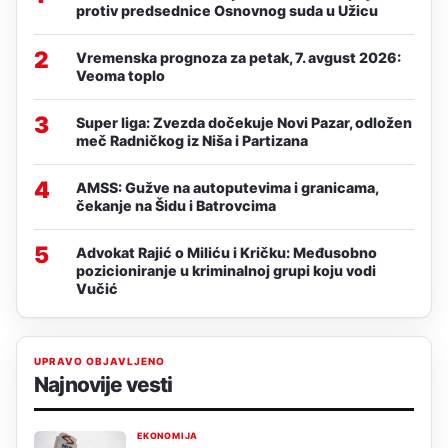
protiv predsednice Osnovnog suda u Užicu
2
Vremenska prognoza za petak, 7. avgust 2026:
Veoma toplo
3
Super liga: Zvezda dočekuje Novi Pazar, odložen
meč Radničkog iz Niša i Partizana
4
AMSS: Gužve na autoputevima i granicama,
čekanje na Šidu i Batrovcima
5
Advokat Rajić o Miliću i Kričku: Međusobno
pozicioniranje u kriminalnoj grupi koju vodi
Vučić
UPRAVO OBJAVLJENO
Najnovije vesti
EKONOMIJA