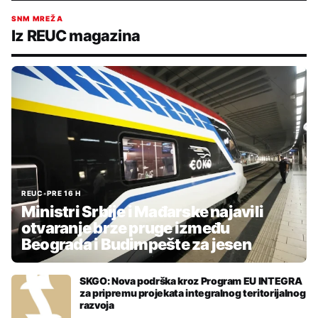
SNM MREŽA
Iz REUC magazina
REUC
•
PRE 16 H
Ministri Srbije i Mađarske najavili
otvaranje brze pruge između
Beograda i Budimpešte za jesen
SKGO: Nova podrška kroz Program EU INTEGRA
za pripremu projekata integralnog teritorijalnog
razvoja