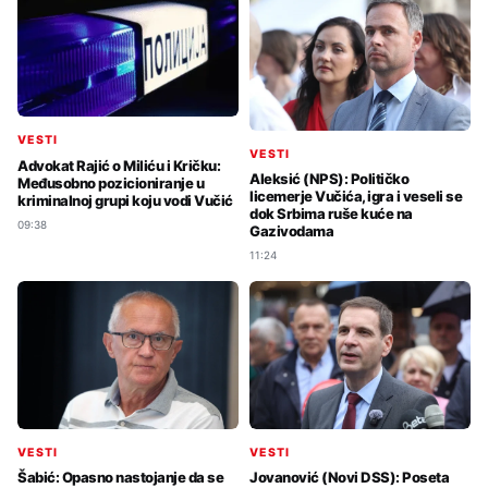
VESTI
VESTI
Advokat Rajić o Miliću i Kričku:
Aleksić (NPS): Političko
Međusobno pozicioniranje u
licemerje Vučića, igra i veseli se
kriminalnoj grupi koju vodi Vučić
dok Srbima ruše kuće na
09:38
Gazivodama
11:24
VESTI
VESTI
Šabić: Opasno nastojanje da se
Jovanović (Novi DSS): Poseta