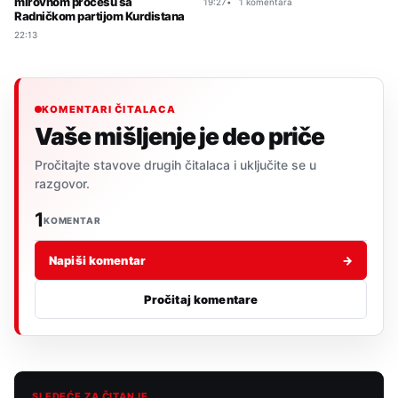
mirovnom procesu sa
19:27
1 komentara
Radničkom partijom Kurdistana
22:13
KOMENTARI ČITALACA
Vaše mišljenje je deo priče
Pročitajte stavove drugih čitalaca i uključite se u
razgovor.
1
KOMENTAR
Napiši komentar
→
Pročitaj komentare
SLEDEĆE ZA ČITANJE