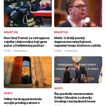
DRUŠTVO
DRUŠTVO
Novi Sad: Pomoć za vatrogasce,
Matić: U Srbiji postoji
vojnike i dobrovoljce koji gase
dogovorena nekažnjivost,
požar u Deliblatskoj peščari
napadači imaju Vučićevu zaštitu
14:19
1 komentara
14:06
1 komentara
VESTI
VESTI
Šta predviđa memorandum
Srbije i Ukrajine o zdravlju
Odbor turskog parlamenta
životinja i bezbednosti hrane
usvojio predlog zakona o