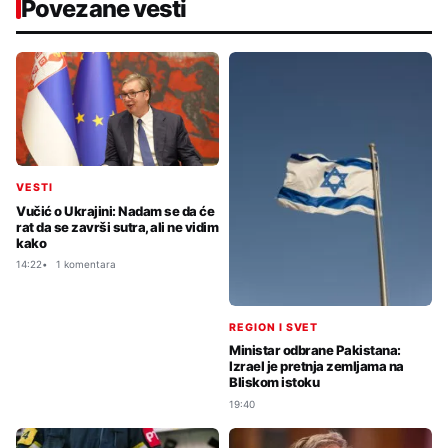
Povezane vesti
VESTI
Vučić o Ukrajini: Nadam se da će
rat da se završi sutra, ali ne vidim
kako
14:22
1 komentara
REGION I SVET
Ministar odbrane Pakistana:
Izrael je pretnja zemljama na
Bliskom istoku
19:40