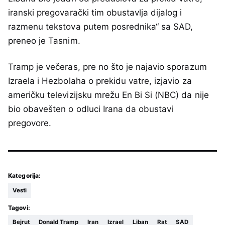
iranski pregovarački tim obustavlja dijalog i
razmenu tekstova putem posrednika“ sa SAD,
preneo je Tasnim.
Tramp je večeras, pre no što je najavio sporazum
Izraela i Hezbolaha o prekidu vatre, izjavio za
američku televizijsku mrežu En Bi Si (NBC) da nije
bio obavešten o odluci Irana da obustavi
pregovore.
Kategorija:
Vesti
Tagovi:
Bejrut
Donald Tramp
Iran
Izrael
Liban
Rat
SAD