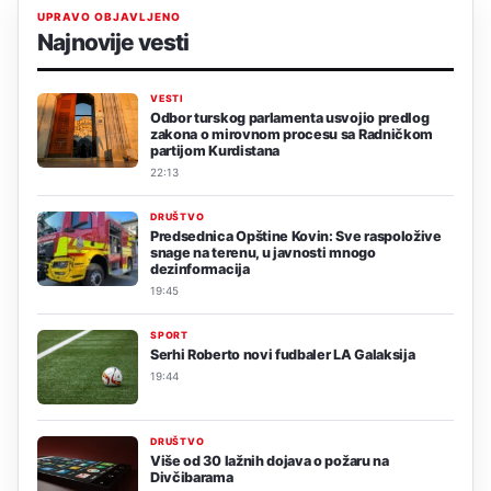
UPRAVO OBJAVLJENO
Najnovije vesti
VESTI
Odbor turskog parlamenta usvojio predlog
zakona o mirovnom procesu sa Radničkom
partijom Kurdistana
22:13
DRUŠTVO
Predsednica Opštine Kovin: Sve raspoložive
snage na terenu, u javnosti mnogo
dezinformacija
19:45
SPORT
Serhi Roberto novi fudbaler LA Galaksija
19:44
DRUŠTVO
Više od 30 lažnih dojava o požaru na
Divčibarama