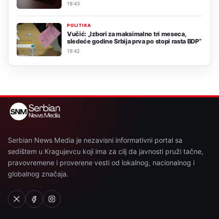
19:43
POLITIKA
Vučić: „Izbori za maksimalno tri meseca,
sledeće godine Srbija prva po stopi rasta BDP“
19:42
Serbian News Media je nezavisni informativni portal sa
sedištem u Kragujevcu koji ima za cilj da javnosti pruži tačne,
pravovremene i proverene vesti od lokalnog, nacionalnog i
globalnog značaja.