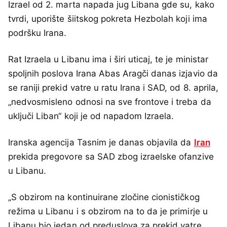
Izrael od 2. marta napada jug Libana gde su, kako
tvrdi, uporište šiitskog pokreta Hezbolah koji ima
podršku Irana.
Rat Izraela u Libanu ima i širi uticaj, te je ministar
spoljnih poslova Irana Abas Aragči danas izjavio da
se raniji prekid vatre u ratu Irana i SAD, od 8. aprila,
„nedvosmisleno odnosi na sve frontove i treba da
uključi Liban“ koji je od napadom Izraela.
Iranska agencija Tasnim je danas objavila da
Iran
prekida pregovore sa SAD zbog izraelske ofanzive
u Libanu.
„S obzirom na kontinuirane zločine cionističkog
režima u Libanu i s obzirom na to da je primirje u
Libanu bio jedan od preduslova za prekid vatre,