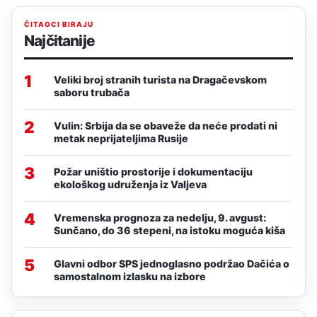
ČITAOCI BIRAJU
Najčitanije
1
Veliki broj stranih turista na Dragačevskom
saboru trubača
2
Vulin: Srbija da se obaveže da neće prodati ni
metak neprijateljima Rusije
3
Požar uništio prostorije i dokumentaciju
ekološkog udruženja iz Valjeva
4
Vremenska prognoza za nedelju, 9. avgust:
Sunčano, do 36 stepeni, na istoku moguća kiša
5
Glavni odbor SPS jednoglasno podržao Dačića o
samostalnom izlasku na izbore