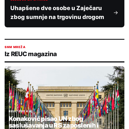
Uhapšene dve osobe u Zaječaru
zbog sumnje na trgovinu drogom
SNM MREŽA
Iz REUC magazina
REUC
•
PRE 4 H
Konaković pisao UN zbog
saslušavanja u RS zaposlenih i