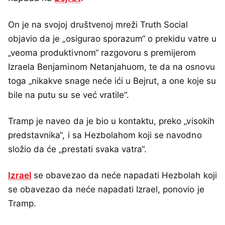
On je na svojoj društvenoj mreži Truth Social
objavio da je „osigurao sporazum“ o prekidu vatre u
„veoma produktivnom“ razgovoru s premijerom
Izraela Benjaminom Netanjahuom, te da na osnovu
toga „nikakve snage neće ići u Bejrut, a one koje su
bile na putu su se već vratile“.
Tramp je naveo da je bio u kontaktu, preko „visokih
predstavnika“, i sa Hezbolahom koji se navodno
složio da će „prestati svaka vatra“.
Izrael
se obavezao da neće napadati Hezbolah koji
se obavezao da neće napadati Izrael, ponovio je
Tramp.