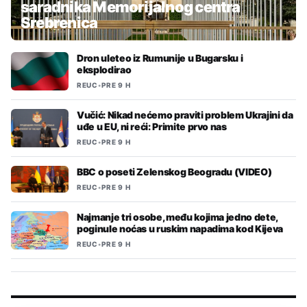
saradnika Memorijalnog centra
Srebrenica
Dron uleteo iz Rumunije u Bugarsku i
eksplodirao
REUC
•
PRE 9 H
Vučić: Nikad nećemo praviti problem Ukrajini da
uđe u EU, ni reći: Primite prvo nas
REUC
•
PRE 9 H
BBC o poseti Zelenskog Beogradu (VIDEO)
REUC
•
PRE 9 H
Najmanje tri osobe, među kojima jedno dete,
poginule noćas u ruskim napadima kod Kijeva
REUC
•
PRE 9 H