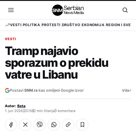
Pređi
na
Otvori
Otvo
sadržaj
meni
pret
VESTI
POLITIKA
PROTESTI
DRUŠTVO
EKONOMIJA
REGION I SVET
VESTI
Tramp najavio
sporazum o prekidu
vatre u Libanu
›
Postavi
SNM.rs
kao omiljeni Google izvor
Više
Autor:
Beta
1. jun 2026.
20:58
2 min čitanja
1 komentara