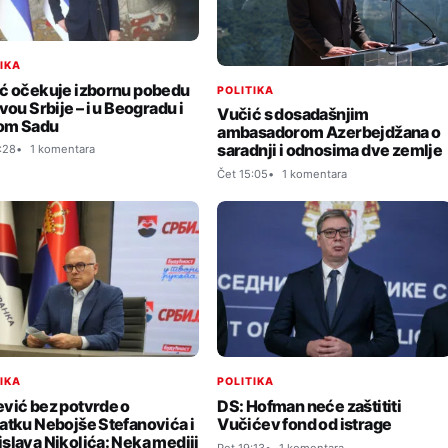
TIKA
ć očekuje izbornu pobedu
POLITIKA
vou Srbije – i u Beogradu i
Vučić s dosadašnjim
om Sadu
ambasadorom Azerbejdžana o
saradnji i odnosima dve zemlje
:28
1 komentara
Čet 15:05
1 komentara
TIKA
POLITIKA
vić bez potvrde o
DS: Hofman neće zaštititi
atku Nebojše Stefanovića i
Vučićev fond od istrage
slava Nikolića: Neka mediji
Pet 19:13
1 komentara