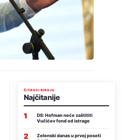
ČITAOCI BIRAJU
Najčitanije
1
DS: Hofman neće zaštititi
Vučićev fond od istrage
2
Zelenski danas u prvoj poseti