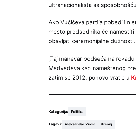
ultranacionalista sa sposobnošću
Ako Vučićeva partija pobedi i n
mesto predsednika će namestiti 
obavljati ceremonijalne dužnosti.
„Taj manevar podseća na rokadu Vl
Medvedeva kao nameštenog preds
zatim se 2012. ponovo vratio u
K
Kategorija:
Politika
Tagovi:
Aleksandar Vučić
Kremlj