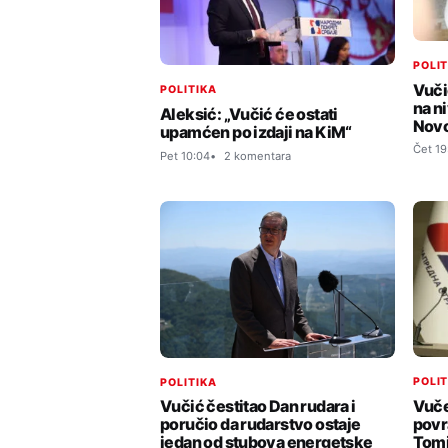
POLI
Vuči
POLITIKA
na ni
Aleksić: „Vučić će ostati
Nov
upamćen po izdaji na KiM“
Čet 19
Pet 10:04
2 komentara
POLI
POLITIKA
Vuče
Vučić čestitao Dan rudara i
povr
poručio da rudarstvo ostaje
Tomi
jedan od stubova energetske