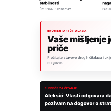
naga
stabilnosti
Pet 09
Čet 12:13
1 komentara
KOMENTARI ČITALACA
Vaše mišljenje 
priče
Pročitajte stavove drugih čitalaca i uklj
razgovor.
SLEDEĆE ZA ČITANJE
Aleksić: Vlasti odgovara da
pozivam na dogovor o strat