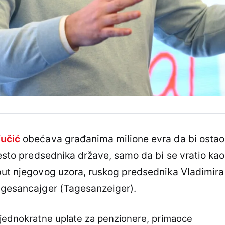
učić
obećava građanima milione evra da bi ostao
mesto predsednika države, samo da bi se vratio kao
oput njegovog uzora, ruskog predsednika Vladimira
Tagesancajger (Tagesanzeiger).
 jednokratne uplate za penzionere, primaoce