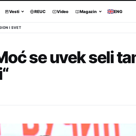
Vesti
REUC
Video
Magazin
ENG
GION I SVET
Moć se uvek seli t
i“