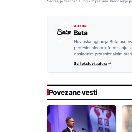
Sadržaj je zaštićen autorskim pravima. Prenošenje je
AUTOR
Beta
Novinska agencija Beta osnova
profesionalnom informisanju iz
doslednim profesionalnim sta
Svi tekstovi autora
Povezane vesti