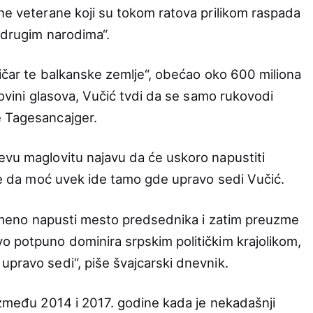
tne veterane koji su tokom ratova prilikom raspada
 drugim narodima“.
tičar te balkanske zemlje“, obećao oko 600 miliona
ovini glasova, Vučić tvdi da se samo rukovodi
e Tagesancajger.
evu maglovitu najavu da će uskoro napustiti
uje da moć uvek ide tamo gde upravo sedi Vučić.
evremeno napusti mesto predsednika i zatim preuzme
o potpuno dominira srpskim političkim krajolikom,
upravo sedi“, piše švajcarski dnevnik.
„između 2014 i 2017. godine kada je nekadašnji