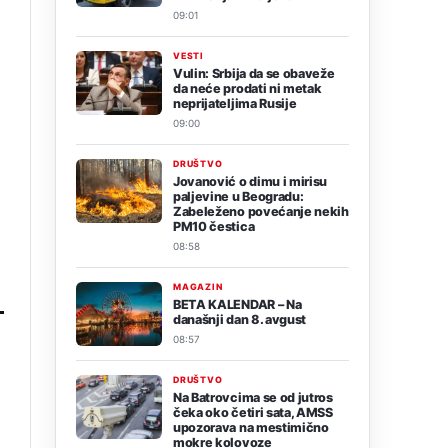
09:01
VESTI
Vulin: Srbija da se obaveže
da neće prodati ni metak
neprijateljima Rusije
09:00
DRUŠTVO
Jovanović o dimu i mirisu
paljevine u Beogradu:
Zabeleženo povećanje nekih
PM10 čestica
08:58
MAGAZIN
BETA KALENDAR – Na
današnji dan 8. avgust
08:57
DRUŠTVO
Na Batrovcima se od jutros
čeka oko četiri sata, AMSS
upozorava na mestimično
mokre kolovoze