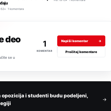
đaju
:52
1 komentara
je deo
1
Napiši komentar
→
KOMENTAR
Pročitaj komentare
učite se u
 opozicija i studenti budu podeljeni,
egiji