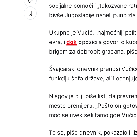
socijalne pomoći i „takozvane ra
bivše Jugoslacije naneli puno zla
Ukupno je Vučić, „najmoćniji poli
evra, i
dok
opozicija govori o kup
brigom za dobrobit građana, piš
Švajcarski dnevnik prenosi Vučić
funkciju šefa države, ali i ocenj
Njegov je cilj, piše list, da pr
mesto premijera. „Pošto on gotov
moć se uvek seli tamo gde Vučić 
To se, piše dnevnik, pokazalo i 