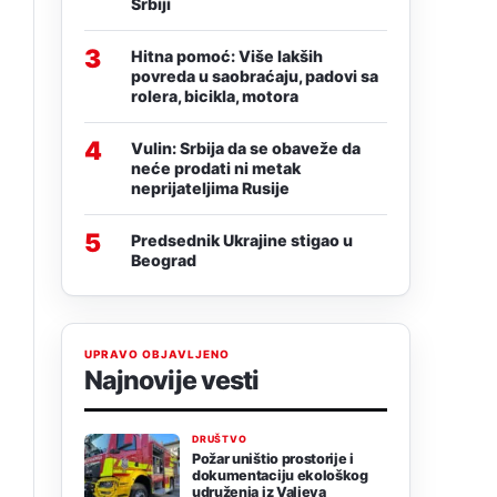
Srbiji
3
Hitna pomoć: Više lakših
povreda u saobraćaju, padovi sa
rolera, bicikla, motora
4
Vulin: Srbija da se obaveže da
neće prodati ni metak
neprijateljima Rusije
5
Predsednik Ukrajine stigao u
Beograd
UPRAVO OBJAVLJENO
Najnovije vesti
DRUŠTVO
Požar uništio prostorije i
dokumentaciju ekološkog
udruženja iz Valjeva