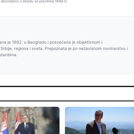
 dozvoljeno u skladu sa pravilima SNM.rs.
na je 1992. u Beogradu i posvećena je objektivnom i
 Srbije, regiona i sveta. Prepoznata je po nezavisnom novinarstvu i
ndardima.