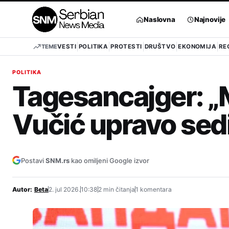
Pređi
na
Naslovna
Najnovije
sadržaj
TEME
VESTI
POLITIKA
PROTESTI
DRUŠTVO
EKONOMIJA
RE
POLITIKA
Tagesancajger: „
Vučić upravo sed
Postavi
SNM.rs
kao omiljeni Google izvor
Autor:
Beta
2. jul 2026.
10:38
2 min čitanja
1 komentara