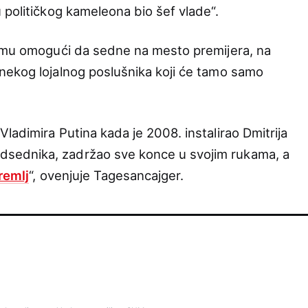
 političkog kameleona bio šef vlade“.
jemu omogući da sedne na mesto premijera, na
nekog lojalnog poslušnika koji će tamo samo
adimira Putina kada je 2008. instalirao Dmitrija
ednika, zadržao sve konce u svojim rukama, a
remlj
“, ovenjuje Tagesancajger.