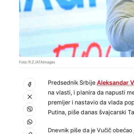
Foto: R.Z./ATAImages
Predsednik Srbije
Aleksandar V
na vlasti, i planira da napusti 
premijer i nastavio da vlada p
Putina, piše danas švajcarski 
Dnevnik piše da je Vučič obećao