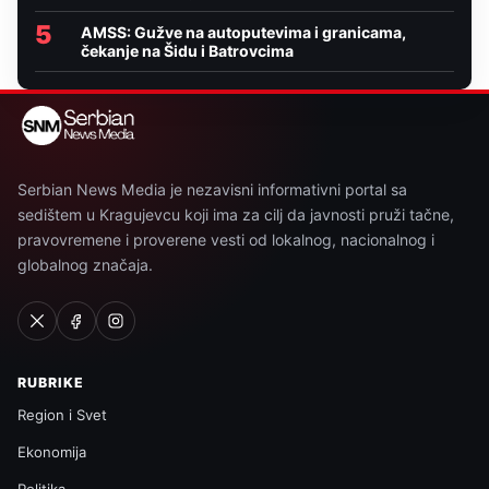
5
AMSS: Gužve na autoputevima i granicama,
čekanje na Šidu i Batrovcima
Serbian News Media je nezavisni informativni portal sa
sedištem u Kragujevcu koji ima za cilj da javnosti pruži tačne,
pravovremene i proverene vesti od lokalnog, nacionalnog i
globalnog značaja.
RUBRIKE
Region i Svet
Ekonomija
Politika