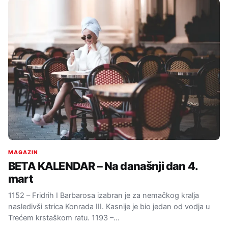
MAGAZIN
BETA KALENDAR – Na današnji dan 4.
mart
1152 – Fridrih I Barbarosa izabran je za nemačkog kralja
nasledivši strica Konrada III. Kasnije je bio jedan od vodja u
Trećem krstaškom ratu. 1193 –…