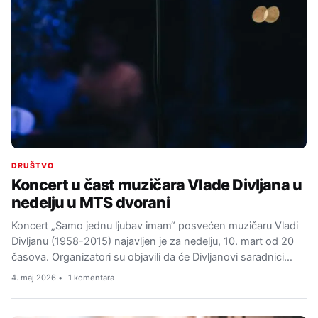
DRUŠTVO
Koncert u čast muzičara Vlade Divljana u
nedelju u MTS dvorani
Koncert „Samo jednu ljubav imam“ posvećen muzičaru Vladi
Divljanu (1958-2015) najavljen je za nedelju, 10. mart od 20
časova. Organizatori su objavili da će Divljanovi saradnici…
4. maj 2026.
1 komentara