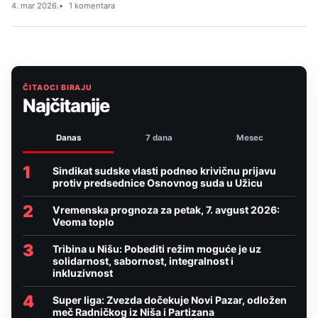
4. mar 2026.
1 komentara
ČITAOCI BIRAJU
Najčitanije
Danas
7 dana
Mesec
1
Sindikat sudske vlasti podneo krivičnu prijavu
protiv predsednice Osnovnog suda u Užicu
2
Vremenska prognoza za petak, 7. avgust 2026:
Veoma toplo
3
Tribina u Nišu: Pobediti režim moguće je uz
solidarnost, sabornost, integralnost i
inkluzivnost
4
Super liga: Zvezda dočekuje Novi Pazar, odložen
meč Radničkog iz Niša i Partizana