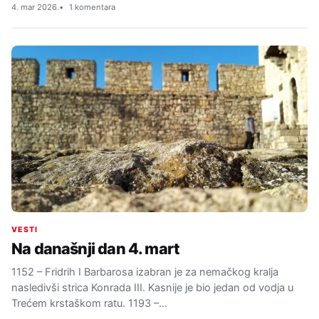
4. mar 2026.
1 komentara
VESTI
Na današnji dan 4. mart
1152 – Fridrih I Barbarosa izabran je za nemačkog kralja
nasledivši strica Konrada III. Kasnije je bio jedan od vodja u
Trećem krstaškom ratu. 1193 –…