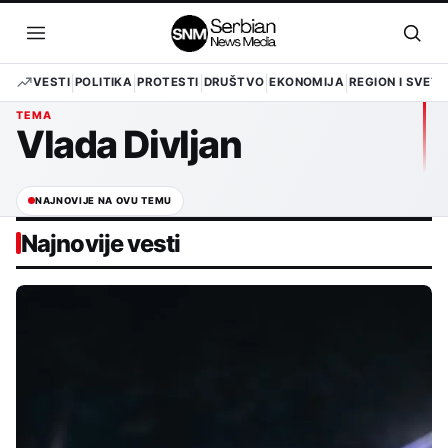
Pređi
na
Otvori
Otvo
sadržaj
meni
pret
VESTI
POLITIKA
PROTESTI
DRUŠTVO
EKONOMIJA
REGION I SVET
TEMA
Vlada Divljan
NAJNOVIJE NA OVU TEMU
Najnovije vesti