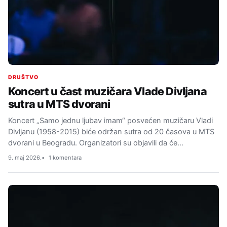
DRUŠTVO
Koncert u čast muzičara Vlade Divljana
sutra u MTS dvorani
Koncert „Samo jednu ljubav imam“ posvećen muzičaru Vladi
Divljanu (1958-2015) biće održan sutra od 20 časova u MTS
dvorani u Beogradu. Organizatori su objavili da će…
9. maj 2026.
1 komentara