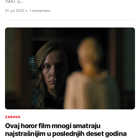
1947. u…
31. jul 2025.
1 komentara
ZABAVA
Ovaj horor film mnogi smatraju
najstrašnijim u poslednjih deset godina