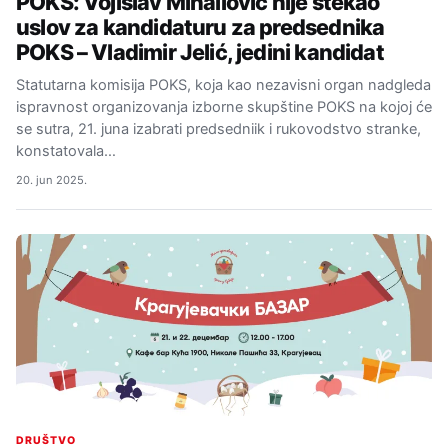
POKS: Vojislav Mihailović nije stekao
uslov za kandidaturu za predsednika
POKS – Vladimir Jelić, jedini kandidat
Statutarna komisija POKS, koja kao nezavisni organ nadgleda
ispravnost organizovanja izborne skupštine POKS na kojoj će
se sutra, 21. juna izabrati predsedniik i rukovodstvo stranke,
konstatovala…
20. jun 2025.
DRUŠTVO