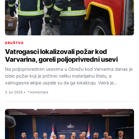
DRUŠTVO
Vatrogasci lokalizovali požar kod
Varvarina, goreli poljoprivredni usevi
Na poljoprivrednim usevima u Obrežu kod Varvarina danas je
izbio požar koji je pričinio veliku materijalnu štetu, a
vatrogasne ekipe uspele su da ga lokalizuju. Vatra je…
5. jul 2026.
1 komentara