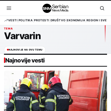
Pređi
na
Otvori
Otvo
sadržaj
meni
pret
VESTI
POLITIKA
PROTESTI
DRUŠTVO
EKONOMIJA
REGION I SVET
TEMA
Varvarin
NAJNOVIJE NA OVU TEMU
Najnovije vesti