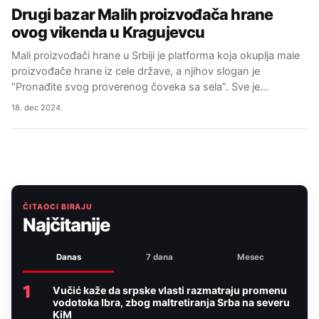
Drugi bazar Malih proizvođača hrane
ovog vikenda u Kragujevcu
Mali proizvođači hrane u Srbiji je platforma koja okuplja male
proizvođače hrane iz cele države, a njihov slogan je
“Pronađite svog proverenog čoveka sa sela”. Sve je…
18. dec 2024.
ČITAOCI BIRAJU
Najčitanije
Danas
7 dana
Mesec
1
Vučić kaže da srpske vlasti razmatraju promenu
vodotoka Ibra, zbog maltretiranja Srba na severu
KiM