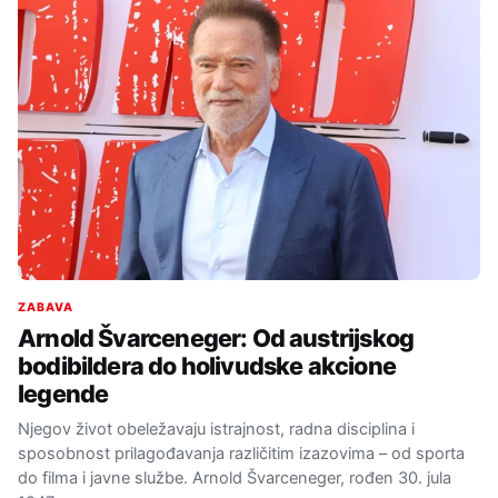
ZABAVA
Arnold Švarceneger: Od austrijskog
bodibildera do holivudske akcione
legende
Njegov život obeležavaju istrajnost, radna disciplina i
sposobnost prilagođavanja različitim izazovima – od sporta
do filma i javne službe. Arnold Švarceneger, rođen 30. jula