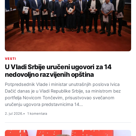
VESTI
U Vladi Srbije uručeni ugovori za 14
nedovoljno razvijenih opština
Potpredsednik Vlade i ministar unutrašnjih poslova Ivica
Dačić danas je u Vladi Republike Srbije, sa ministrom bez
portfelja Novicom Tončevim, prisustvovao svečanom
uručenju ugovora predstavnicima 14…
2. jul 2026.
1 komentara