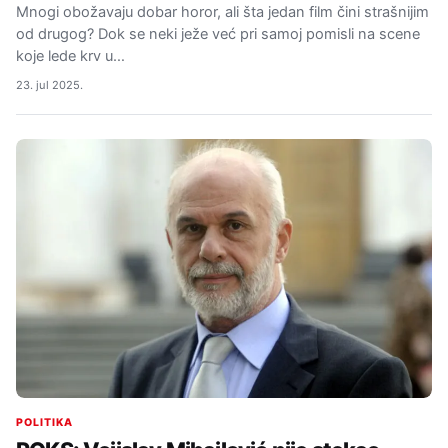
Mnogi obožavaju dobar horor, ali šta jedan film čini strašnijim
od drugog? Dok se neki ježe već pri samoj pomisli na scene
koje lede krv u…
23. jul 2025.
POLITIKA