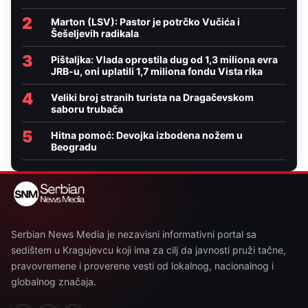
2
Marton (LSV): Pastor je potrčko Vučića i
Šešeljevih radikala
3
Pištaljka: Vlada oprostila dug od 1,3 miliona evra
JRB-u, oni uplatili 1,7 miliona fondu Vista rika
4
Veliki broj stranih turista na Dragačevskom
saboru trubača
5
Hitna pomoć: Devojka izbodena nožem u
Beogradu
Serbian News Media je nezavisni informativni portal sa
sedištem u Kragujevcu koji ima za cilj da javnosti pruži tačne,
pravovremene i proverene vesti od lokalnog, nacionalnog i
globalnog značaja.