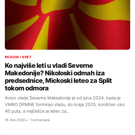
REGION I SVET
Ko najviše leti u vladi Severne
Makedonije? Nikoloski odmah iza
predsednice, Mickoski leteo za Split
tokom odmora
Avion vlade Severne Makedonije je od juna 2024, kada je
VMRO DPMNE formirao vladu, do kraja 2025. korišćen oko
40 puta, a nejčešće je leteo za…
16. feb 2026.
1 komentara