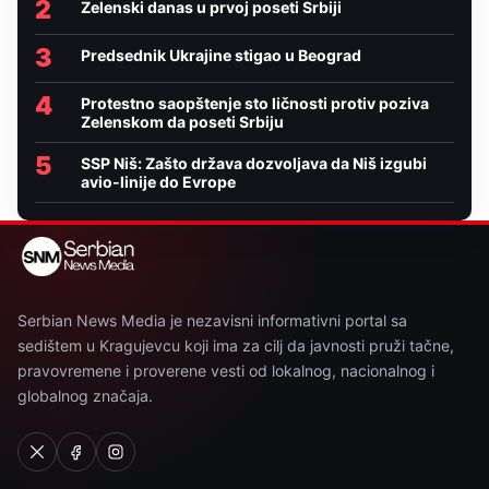
2
Zelenski danas u prvoj poseti Srbiji
3
Predsednik Ukrajine stigao u Beograd
4
Protestno saopštenje sto ličnosti protiv poziva
Zelenskom da poseti Srbiju
5
SSP Niš: Zašto država dozvoljava da Niš izgubi
avio-linije do Evrope
Serbian News Media je nezavisni informativni portal sa
sedištem u Kragujevcu koji ima za cilj da javnosti pruži tačne,
pravovremene i proverene vesti od lokalnog, nacionalnog i
globalnog značaja.