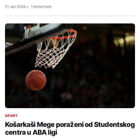
21. apr 2026.
1 komentara
SPORT
Košarkaši Mege poraženi od Studentskog
centra u ABA ligi