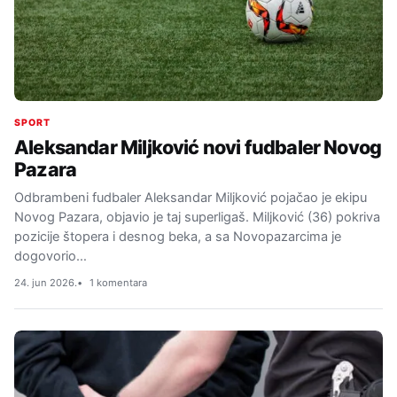
SPORT
Aleksandar Miljković novi fudbaler Novog
Pazara
Odbrambeni fudbaler Aleksandar Miljković pojačao je ekipu
Novog Pazara, objavio je taj superligaš. Miljković (36) pokriva
pozicije štopera i desnog beka, a sa Novopazarcima je
dogovorio…
24. jun 2026.
1 komentara