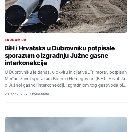
EKONOMIJA
BiH i Hrvatska u Dubrovniku potpisale
sporazum o izgradnju Južne gasne
interkonekcije
U Dubrovniku je danas, u okviru inicijative „Tri mora“, potpisan
Međudržavni sporazum Bosne i Hercegovine (BiH) i Hrvatske
o Južnoj gasnoj interkonekciji. Izgradnjom tog gasovoda bi…
28. apr 2026.
1 komentara