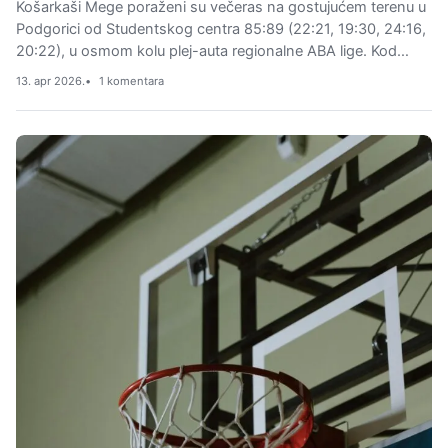
Košarkaši Mege poraženi su večeras na gostujućem terenu u
Podgorici od Studentskog centra 85:89 (22:21, 19:30, 24:16,
20:22), u osmom kolu plej-auta regionalne ABA lige. Kod…
13. apr 2026.
1 komentara