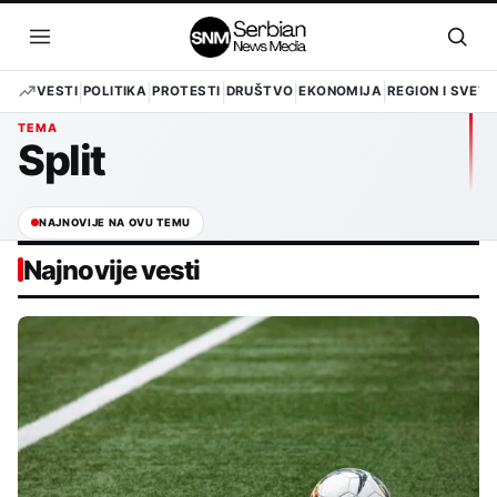
Pređi
na
Otvori
Otvo
sadržaj
meni
pret
VESTI
POLITIKA
PROTESTI
DRUŠTVO
EKONOMIJA
REGION I SVET
TEMA
Split
NAJNOVIJE NA OVU TEMU
Najnovije vesti