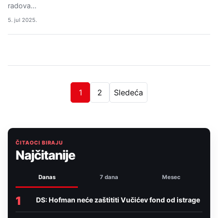
radova…
5. jul 2025.
1
2
Sledeća
ČITAOCI BIRAJU
Najčitanije
Danas
7 dana
Mesec
1
DS: Hofman neće zaštititi Vučićev fond od istrage