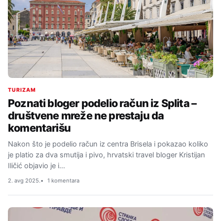
TURIZAM
Poznati bloger podelio račun iz Splita –
društvene mreže ne prestaju da
komentarišu
Nakon što je podelio račun iz centra Brisela i pokazao koliko
je platio za dva smutija i pivo, hrvatski travel bloger Kristijan
Iličić objavio je i…
2. avg 2025.
1 komentara