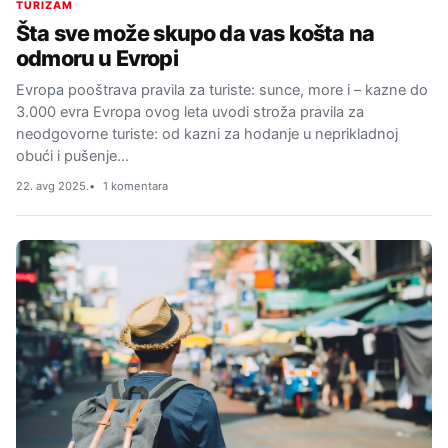
TURIZAM
Šta sve može skupo da vas košta na
odmoru u Evropi
Evropa pooštrava pravila za turiste: sunce, more i – kazne do
3.000 evra Evropa ovog leta uvodi stroža pravila za
neodgovorne turiste: od kazni za hodanje u neprikladnoj
obući i pušenje…
22. avg 2025.
1 komentara