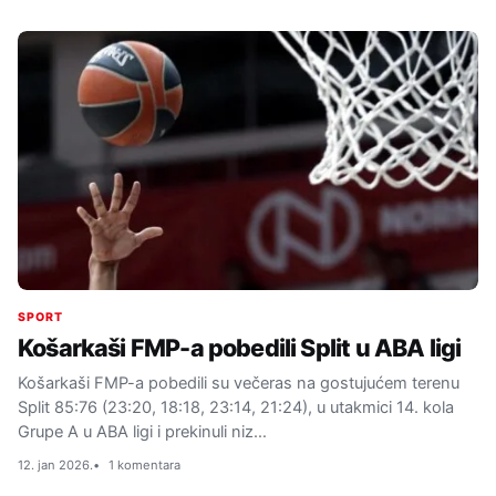
SPORT
Košarkaši FMP-a pobedili Split u ABA ligi
Košarkaši FMP-a pobedili su večeras na gostujućem terenu
Split 85:76 (23:20, 18:18, 23:14, 21:24), u utakmici 14. kola
Grupe A u ABA ligi i prekinuli niz…
12. jan 2026.
1 komentara