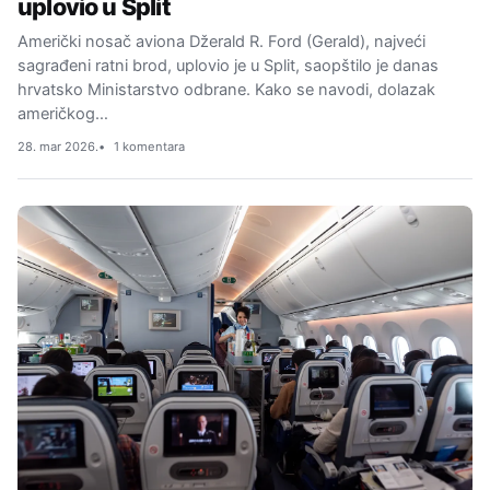
uplovio u Split
Američki nosač aviona Džerald R. Ford (Gerald), najveći
sagrađeni ratni brod, uplovio je u Split, saopštilo je danas
hrvatsko Ministarstvo odbrane. Kako se navodi, dolazak
američkog…
28. mar 2026.
1 komentara