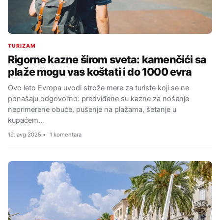
TURIZAM
Rigorne kazne širom sveta: kamenčići sa
plaže mogu vas koštati i do 1000 evra
Ovo leto Evropa uvodi strože mere za turiste koji se ne
ponašaju odgovorno: predviđene su kazne za nošenje
neprimerene obuće, pušenje na plažama, šetanje u
kupaćem…
19. avg 2025.
1 komentara