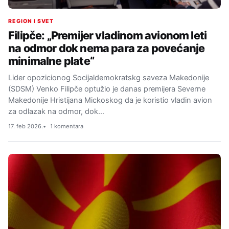
REGION I SVET
Filipče: „Premijer vladinom avionom leti
na odmor dok nema para za povećanje
minimalne plate“
Lider opozicionog Socijaldemokratskg saveza Makedonije
(SDSM) Venko Filipče optužio je danas premijera Severne
Makedonije Hristijana Mickoskog da je koristio vladin avion
za odlazak na odmor, dok…
17. feb 2026.
1 komentara