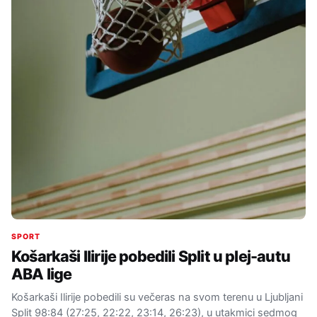
SPORT
Košarkaši Ilirije pobedili Split u plej-autu
ABA lige
Košarkaši Ilirije pobedili su večeras na svom terenu u Ljubljani
Split 98:84 (27:25, 22:22, 23:14, 26:23), u utakmici sedmog