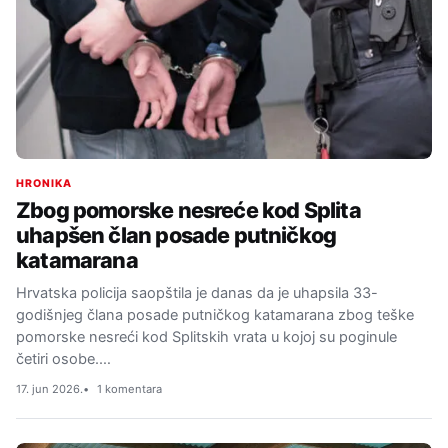
HRONIKA
Zbog pomorske nesreće kod Splita
uhapšen član posade putničkog
katamarana
Hrvatska policija saopštila je danas da je uhapsila 33-
godišnjeg člana posade putničkog katamarana zbog teške
pomorske nesreći kod Splitskih vrata u kojoj su poginule
četiri osobe.…
17. jun 2026.
1 komentara