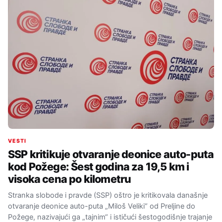
VESTI
SSP kritikuje otvaranje deonice auto-puta
kod Požege: Šest godina za 19,5 km i
visoka cena po kilometru
Stranka slobode i pravde (SSP) oštro je kritikovala današnje
otvaranje deonice auto-puta „Miloš Veliki“ od Preljine do
Požege, nazivajući ga „tajnim“ i ističući šestogodišnje trajanje