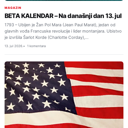
MAGAZIN
BETA KALENDAR – Na današnji dan 13. jul
1793 – Ubijen je Žan Pol Mara (Jean Paul Marat), jedan od
glavnih vođa Francuske revolucije i lider montanjara. Ubistvo
je izvršila Šarlot Korde (Charlotte Corday),…
13. jul 2026.
1 komentara