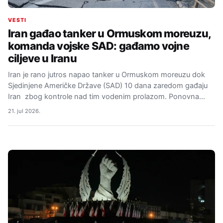
VESTI
Iran gađao tanker u Ormuskom moreuzu,
komanda vojske SAD: gađamo vojne
ciljeve u Iranu
Iran je rano jutros napao tanker u Ormuskom moreuzu dok
Sjedinjene Američke Države (SAD) 10 dana zaredom gađaju
Iran zbog kontrole nad tim vodenim prolazom. Ponovna…
21. jul 2026.