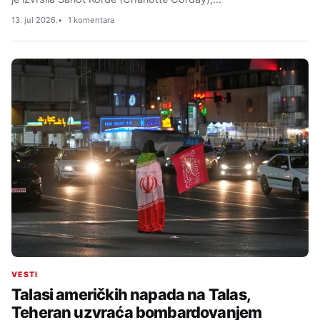
13. jul 2026.
1 komentara
VESTI
Talasi američkih napada na Talas,
Teheran uzvraća bombardovanjem