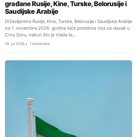
građane Rusije, Kine, Turske, Belorusije i
Saudijske Arabije
Državljanima Rusije, Kine, Turske, Belorusije i Saudijske Arabije
od 1. novembra 2026. godine biće potrebna viza za ulazak u
Crnu Goru, nakon što je Vlada te…
28. jul 2026.
1 komentara