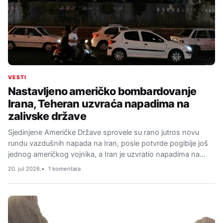
VESTI
Nastavljeno američko bombardovanje
Irana, Teheran uzvraća napadima na
zalivske države
Sjedinjene Američke Države sprovele su rano jutros novu
rundu vazdušnih napada na Iran, posle potvrde pogibije još
jednog američkog vojnika, a Iran je uzvratio napadima na…
20. jul 2026.
1 komentara