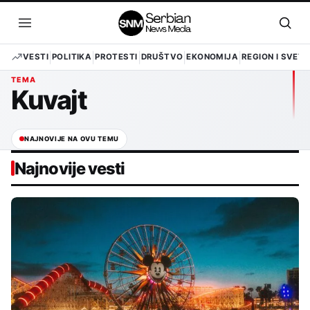
Pređi
na
Otvori
Otvo
sadržaj
meni
pret
VESTI
POLITIKA
PROTESTI
DRUŠTVO
EKONOMIJA
REGION I SVET
TEMA
Kuvajt
NAJNOVIJE NA OVU TEMU
Najnovije vesti