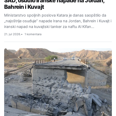
SAD, osudio iranske napade na Jordan,
Bahrein i Kuvajt
Ministarstvo spoljnih poslova Katara je danas saopštilo da
„najoštrije osuđuje“ napade Irana na Jordan, Bahrein i Kuvajt i
iranski napad na kuvajtski tanker za naftu Al Kifan…
21. jul 2026.
1 komentara