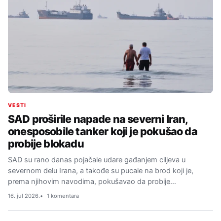
VESTI
SAD proširile napade na severni Iran,
onesposobile tanker koji je pokušao da
probije blokadu
SAD su rano danas pojačale udare gađanjem ciljeva u
severnom delu Irana, a takođe su pucale na brod koji je,
prema njihovim navodima, pokušavao da probije…
16. jul 2026.
1 komentara