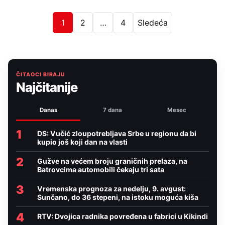
1
2
…
4
Sledeća
ČITAOCI BIRAJU
Najčitanije
Danas
7 dana
Mesec
1
DS: Vučić zloupotrebljava Srbe u regionu da bi
kupio još koji dan na vlasti
2
Gužve na većem broju graničnih prelaza, na
Batrovcima automobili čekaju tri sata
3
Vremenska prognoza za nedelju, 9. avgust:
Sunčano, do 36 stepeni, na istoku moguća kiša
4
RTV: Dvojica radnika povređena u fabrici u Kikindi