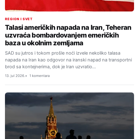
REGION I SVET
Talasi američkih napada na Iran, Teheran
uzvraća bombardovanjem emeričkih
baza u okolnim zemljama
SAD su jutros i tokom prošle noći izvele nekoliko talasa
napada na Iran kao odgovor na iranski napad na transportni
brod sa kontejnerima, dok je Iran uzvratio…
13. jul 2026.
1 komentara