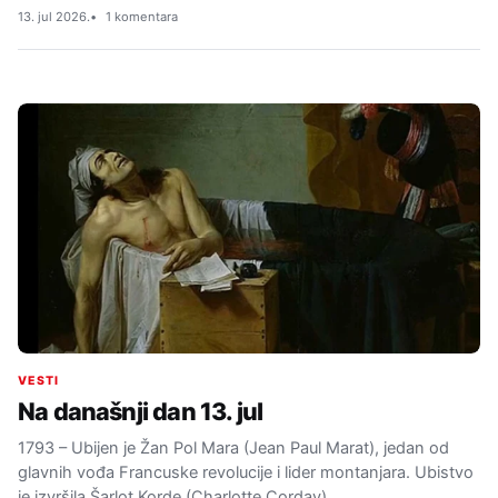
13. jul 2026.
1 komentara
VESTI
Na današnji dan 13. jul
1793 – Ubijen je Žan Pol Mara (Jean Paul Marat), jedan od
glavnih vođa Francuske revolucije i lider montanjara. Ubistvo
je izvršila Šarlot Korde (Charlotte Corday),…