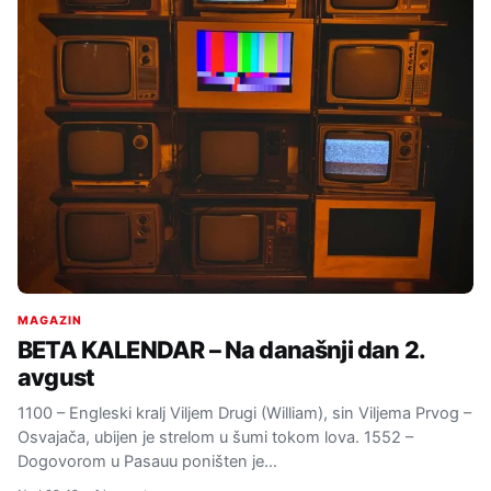
MAGAZIN
BETA KALENDAR – Na današnji dan 2.
avgust
1100 – Engleski kralj Viljem Drugi (William), sin Viljema Prvog –
Osvajača, ubijen je strelom u šumi tokom lova. 1552 –
Dogovorom u Pasauu poništen je…