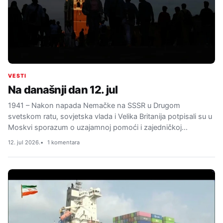
VESTI
Na današnji dan 12. jul
1941 – Nakon napada Nemačke na SSSR u Drugom
svetskom ratu, sovjetska vlada i Velika Britanija potpisali su u
Moskvi sporazum o uzajamnoj pomoći i zajedničkoj…
12. jul 2026.
1 komentara