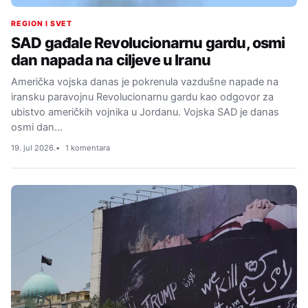
REGION I SVET
SAD gađale Revolucionarnu gardu, osmi
dan napada na ciljeve u Iranu
Američka vojska danas je pokrenula vazdušne napade na
iransku paravojnu Revolucionarnu gardu kao odgovor za
ubistvo američkih vojnika u Jordanu. Vojska SAD je danas
osmi dan…
19. jul 2026.
1 komentara