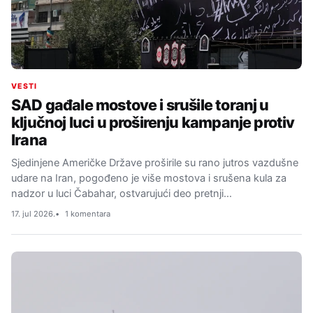
VESTI
SAD gađale mostove i srušile toranj u
ključnoj luci u proširenju kampanje protiv
Irana
Sjedinjene Američke Države proširile su rano jutros vazdušne
udare na Iran, pogođeno je više mostova i srušena kula za
nadzor u luci Čabahar, ostvarujući deo pretnji…
17. jul 2026.
1 komentara