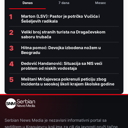
Danas
7 dana
Mesec
1
Marton (LSV): Pastor je potrčko Vučića i
Šešeljevih radikala
2
Veliki broj stranih turista na Dragačevskom
saboru trubača
3
Hitna pomoć: Devojka izbodena nožem u
Beogradu
4
Đedović Handanović: Situacija sa NIS veći
problem od niskih vodostaja
5
Meštani Mrčajevaca pokrenuli peticiju zbog
incidenta u seoskoj školi krajem školske godine
Serbian News Media je nezavisni informativni portal sa
sedištem u Kragujevcu koji ima za cilj da javnosti pruži tačne,