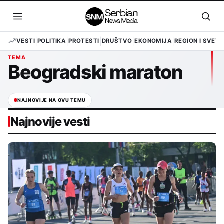
Pređi
na
Otvori
Otvo
sadržaj
meni
pret
VESTI
POLITIKA
PROTESTI
DRUŠTVO
EKONOMIJA
REGION I SVET
TEMA
Beogradski maraton
NAJNOVIJE NA OVU TEMU
Najnovije vesti