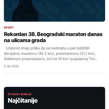
SPORT
Rekordan 38. Beogradski maraton danas
na ulicama grada
Učesnici imaju priliku da se nadmeću u pet različitih
disciplina: maratonu (42.2 km), polumaratonu (21.1 km),
štafetnom polumaratonu, trci na 10 km i popularnoj Trci…
6. apr 2025.
ČITAOCI BIRAJU
Najčitanije