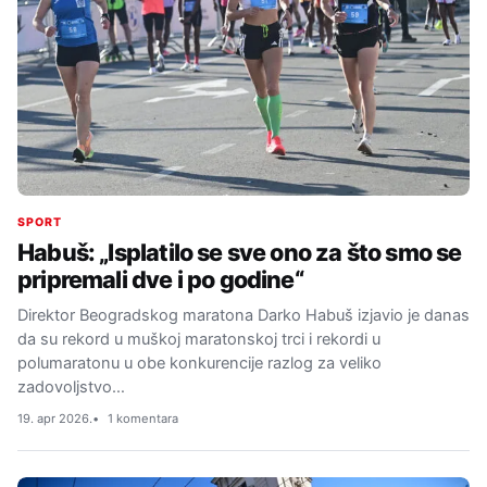
SPORT
Habuš: „Isplatilo se sve ono za što smo se
pripremali dve i po godine“
Direktor Beogradskog maratona Darko Habuš izjavio je danas
da su rekord u muškoj maratonskoj trci i rekordi u
polumaratonu u obe konkurencije razlog za veliko
zadovoljstvo…
19. apr 2026.
1 komentara