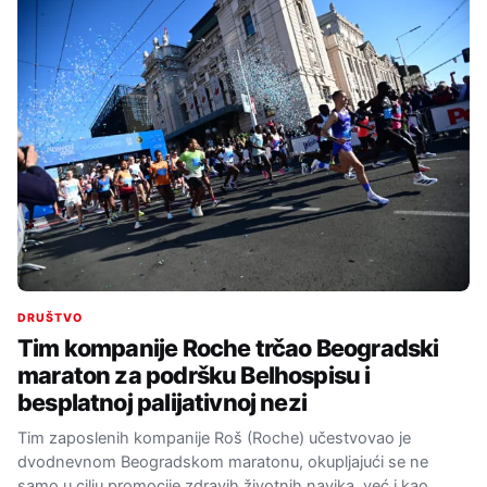
DRUŠTVO
Tim kompanije Roche trčao Beogradski
maraton za podršku Belhospisu i
besplatnoj palijativnoj nezi
Tim zaposlenih kompanije Roš (Roche) učestvovao je
dvodnevnom Beogradskom maratonu, okupljajući se ne
samo u cilju promocije zdravih životnih navika, već i kao