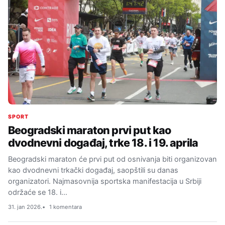
SPORT
Beogradski maraton prvi put kao
dvodnevni događaj, trke 18. i 19. aprila
Beogradski maraton će prvi put od osnivanja biti organizovan
kao dvodnevni trkački događaj, saopštili su danas
organizatori. Najmasovnija sportska manifestacija u Srbiji
održaće se 18. i…
31. jan 2026.
1 komentara