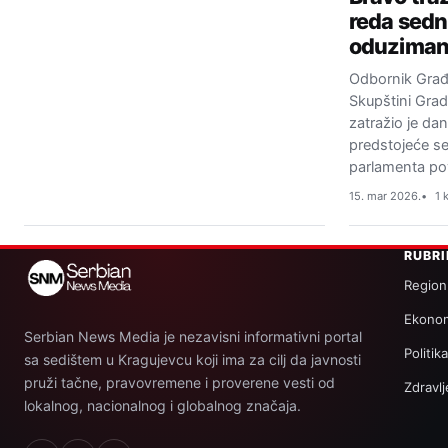
reda sedn
oduziman
Odbornik Građ
Skupštini Gra
zatražio je da
predstojeće s
parlamenta po
15. mar 2026.
1 
RUBR
Region
Ekonom
Serbian News Media je nezavisni informativni portal
Politik
sa sedištem u Kragujevcu koji ima za cilj da javnosti
pruži tačne, pravovremene i proverene vesti od
Zdravlj
lokalnog, nacionalnog i globalnog značaja.