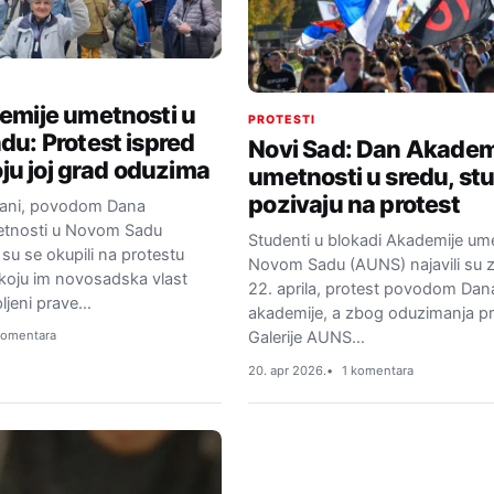
emije umetnosti u
PROTESTI
u: Protest ispred
Novi Sad: Dan Akadem
oju joj grad oduzima
umetnosti u sredu, st
pozivaju na protest
ađani, povodom Dana
etnosti u Novom Sadu
Studenti u blokadi Akademije um
u se okupili na protestu
Novom Sadu (AUNS) najavili su z
e koju im novosadska vlast
22. aprila, protest povodom Dan
ljeni prave…
akademije, a zbog oduzimanja p
Galerije AUNS…
komentara
20. apr 2026.
1 komentara