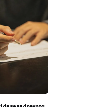
ži da se sa dnevnog