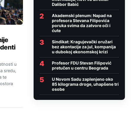
Dalibor Babić
2
Akademski plenum: Napad na
profesora Stevana Filipovića
poruka svima da zatvore oči i
ćute
ije
3
Sindikat: Kragujevački oružari
udenti
bez akontacije za jul, kompanija
u dubokoj ekonomskoj krizi
4
Profesor FDU Stevan Filipović
etnosti u
pretučen u centru Beograda
a sredu,
a te
5
U Novom Sadu zaplenjeno oko
rostora
85 kilograma droge, uhapšene tri
osobe