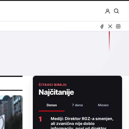
Otvor
pretr
ČITAOCI BIRAJU
Najčitanije
Danas
7 dana
Mesec
1
Mediji: Direktor RGZ-a smenjen,
ali zvanično nije dobio
informaciju, novi vd direktor