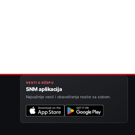
VESTI U DŽEPU
SNM aplikacija
Najvažnije vesti i obaveštenja nosite sa sobom.