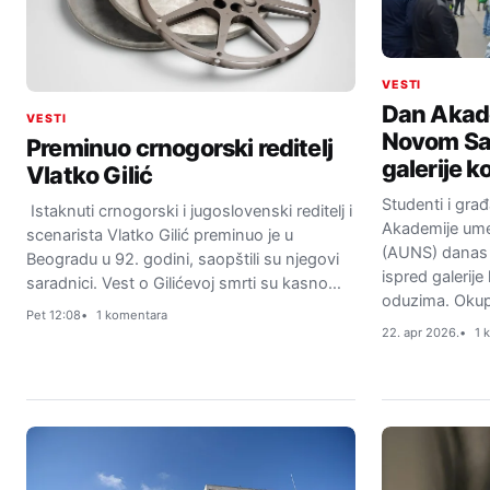
VESTI
Dan Akad
VESTI
Novom Sad
Preminuo crnogorski reditelj
galerije k
Vlatko Gilić
Studenti i gr
Istaknuti crnogorski i jugoslovenski reditelj i
Akademije um
scenarista Vlatko Gilić preminuo je u
(AUNS) danas s
Beogradu u 92. godini, saopštili su njegovi
ispred galerij
saradnici. Vest o Gilićevoj smrti su kasno…
oduzima. Okup
Pet 12:08
1 komentara
22. apr 2026.
1 