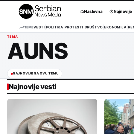
Pređi
na
Naslovna
Najnovije
sadržaj
TEME
VESTI
POLITIKA
PROTESTI
DRUŠTVO
EKONOMIJA
RE
TEMA
AUNS
NAJNOVIJE NA OVU TEMU
Najnovije vesti