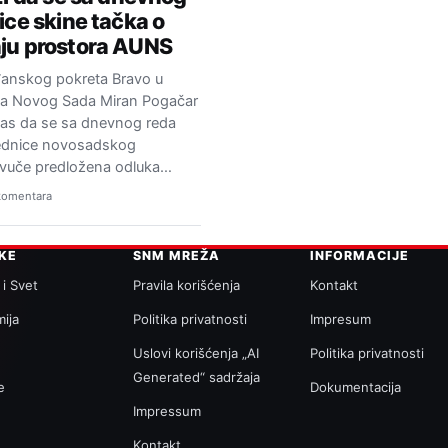
ice skine tačka o
ju prostora AUNS
anskog pokreta Bravo u
da Novog Sada Miran Pogačar
nas da se sa dnevnog reda
ednice novosadskog
vuče predložena odluka…
komentara
IKE
SNM MREŽA
INFORMACIJE
 i Svet
Pravila korišćenja
Kontakt
ija
Politika privatnosti
Impresum
a
Uslovi korišćenja „AI
Politika privatnosti
Generated“ sadržaja
e
Dokumentacija
Impressum
Kontakt