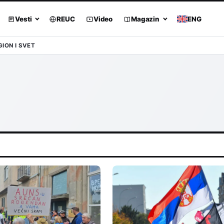
Vesti
REUC
Video
Magazin
ENG
GION I SVET