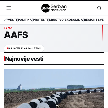
Pređi
na
Otvori
Otvo
sadržaj
meni
pret
VESTI
POLITIKA
PROTESTI
DRUŠTVO
EKONOMIJA
REGION I SVET
TEMA
AAFS
NAJNOVIJE NA OVU TEMU
Najnovije vesti