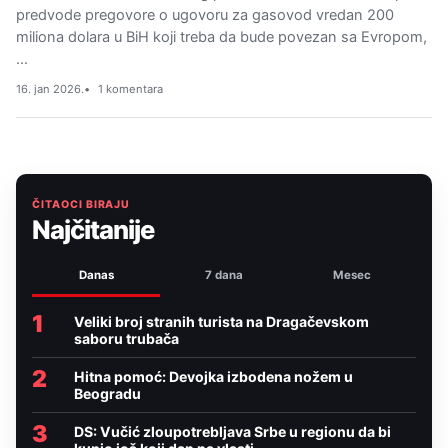
predvode pregovore o ugovoru za gasovod vredan 200
miliona dolara u BiH koji treba da bude povezan sa Evropom,
…
16. jan 2026.
1 komentara
ČITAOCI BIRAJU
Najčitanije
Danas
7 dana
Mesec
1
Veliki broj stranih turista na Dragačevskom
saboru trubača
2
Hitna pomoć: Devojka izbodena nožem u
Beogradu
3
DS: Vučić zloupotrebljava Srbe u regionu da bi