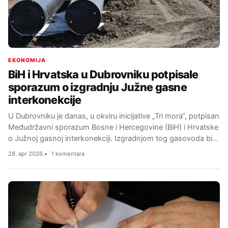
EKONOMIJA
BiH i Hrvatska u Dubrovniku potpisale
sporazum o izgradnju Južne gasne
interkonekcije
U Dubrovniku je danas, u okviru inicijative „Tri mora“, potpisan
Međudržavni sporazum Bosne i Hercegovine (BiH) i Hrvatske
o Južnoj gasnoj interkonekciji. Izgradnjom tog gasovoda bi…
28. apr 2026.
1 komentara