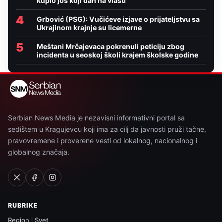
kupio još koji dan na vlasti
4
Grbović (PSG): Vučićeve izjave o prijateljstvu sa
Ukrajinom krajnje su licemerne
5
Meštani Mrčajevaca pokrenuli peticiju zbog
incidenta u seoskoj školi krajem školske godine
Serbian News Media je nezavisni informativni portal sa
sedištem u Kragujevcu koji ima za cilj da javnosti pruži tačne,
pravovremene i proverene vesti od lokalnog, nacionalnog i
globalnog značaja.
RUBRIKE
Region i Svet