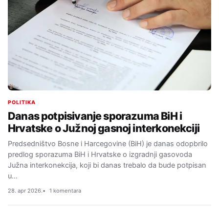
POLITIKA
Danas potpisivanje sporazuma BiH i
Hrvatske o Južnoj gasnoj interkonekciji
Predsedništvo Bosne i Harcegovine (BiH) je danas odopbrilo
predlog sporazuma BiH i Hrvatske o izgradnji gasovoda
Južna interkonekcija, koji bi danas trebalo da bude potpisan
u…
28. apr 2026.
1 komentara