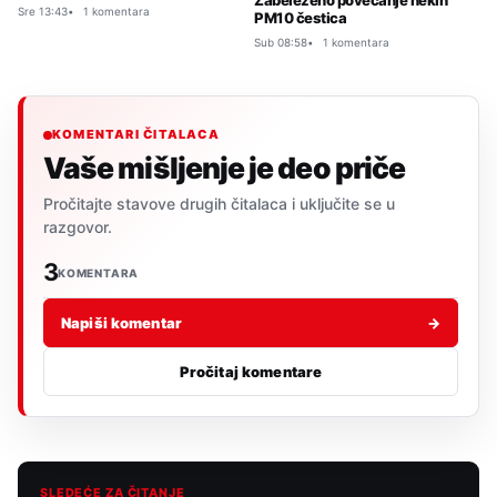
Zabeleženo povećanje nekih
Sre 13:43
1 komentara
PM10 čestica
Sub 08:58
1 komentara
KOMENTARI ČITALACA
Vaše mišljenje je deo priče
Pročitajte stavove drugih čitalaca i uključite se u
razgovor.
3
KOMENTARA
Napiši komentar
→
Pročitaj komentare
SLEDEĆE ZA ČITANJE