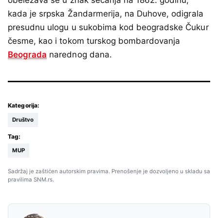
kada je srpska Žandarmerija, na Duhove, odigrala
presudnu ulogu u sukobima kod beogradske Čukur
česme, kao i tokom turskog bombardovanja
Beograda
narednog dana.
Kategorija:
Društvo
Tag:
MUP
Sadržaj je zaštićen autorskim pravima. Prenošenje je dozvoljeno u skladu sa
pravilima SNM.rs.