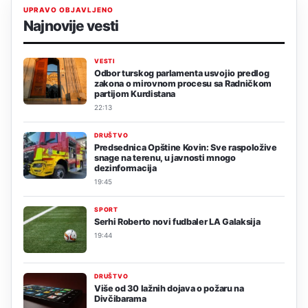
UPRAVO OBJAVLJENO
Najnovije vesti
VESTI
Odbor turskog parlamenta usvojio predlog
zakona o mirovnom procesu sa Radničkom
partijom Kurdistana
22:13
DRUŠTVO
Predsednica Opštine Kovin: Sve raspoložive
snage na terenu, u javnosti mnogo
dezinformacija
19:45
SPORT
Serhi Roberto novi fudbaler LA Galaksija
19:44
DRUŠTVO
Više od 30 lažnih dojava o požaru na
Divčibarama