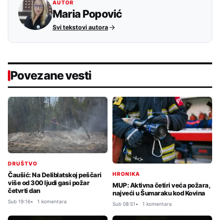
AUTOR
Maria Popović
Svi tekstovi autora
Povezane vesti
DRUŠTVO
HRONIKA
Čaušić: Na Deliblatskoj peščari
više od 300 ljudi gasi požar
MUP: Aktivna četiri veća požara,
četvrti dan
najveći u Šumaraku kod Kovina
Sub 19:16
1 komentara
Sub 08:51
1 komentara