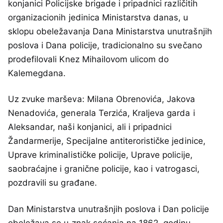
konjanici Policijske brigade i pripadnici različitih
organizacionih jedinica Ministarstva danas, u
sklopu obeležavanja Dana Ministarstva unutrašnjih
poslova i Dana policije, tradicionalno su svečano
prodefilovali Knez Mihailovom ulicom do
Kalemegdana.
Uz zvuke marševa: Milana Obrenovića, Jakova
Nenadovića, generala Terzića, Kraljeva garda i
Aleksandar, naši konjanici, ali i pripadnici
Žandarmerije, Specijalne antiterorističke jedinice,
Uprave kriminalističke policije, Uprave policije,
saobraćajne i granične policije, kao i vatrogasci,
pozdravili su građane.
Dan Ministarstva unutrašnjih poslova i Dan policije
obeležava se u znak sećanja na 1862. godinu,