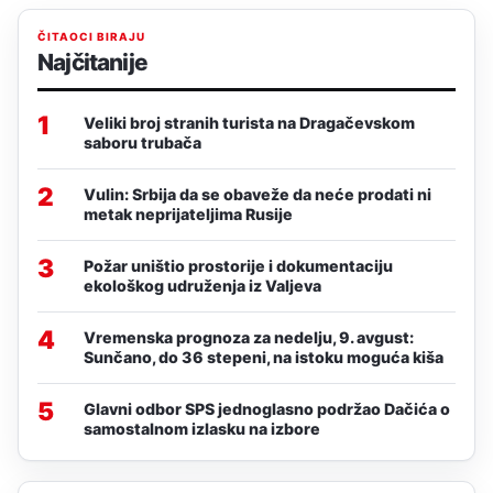
ČITAOCI BIRAJU
Najčitanije
1
Veliki broj stranih turista na Dragačevskom
saboru trubača
2
Vulin: Srbija da se obaveže da neće prodati ni
metak neprijateljima Rusije
3
Požar uništio prostorije i dokumentaciju
ekološkog udruženja iz Valjeva
4
Vremenska prognoza za nedelju, 9. avgust:
Sunčano, do 36 stepeni, na istoku moguća kiša
5
Glavni odbor SPS jednoglasno podržao Dačića o
samostalnom izlasku na izbore