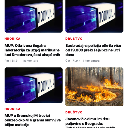
HRONIKA
DRUŠTVO
MUP: Otkrivena ilegalna
Saobraćajna policija otkrila više
laboratorija za uzgoj marihuane
od 19.000 prekršaja brzine u tri
kod Smedereva, šest uhapšenih
dana
Pet 15:12
1 komentara
Čet 17:34
1 komentara
HRONIKA
DRUŠTVO
MUP u Sremskoj Mitrovici
Jovanović o dimu i mirisu
oduzeo oko 416 grama sumnjive
paljevine u Beogradu:
biljne materije