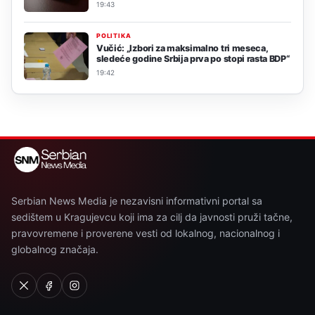
19:43
POLITIKA
Vučić: „Izbori za maksimalno tri meseca,
sledeće godine Srbija prva po stopi rasta BDP“
19:42
Serbian News Media je nezavisni informativni portal sa
sedištem u Kragujevcu koji ima za cilj da javnosti pruži tačne,
pravovremene i proverene vesti od lokalnog, nacionalnog i
globalnog značaja.