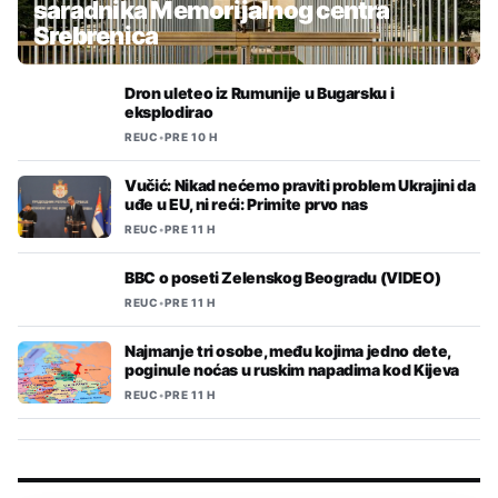
saradnika Memorijalnog centra
Srebrenica
Dron uleteo iz Rumunije u Bugarsku i
eksplodirao
REUC
•
PRE 10 H
Vučić: Nikad nećemo praviti problem Ukrajini da
uđe u EU, ni reći: Primite prvo nas
REUC
•
PRE 11 H
BBC o poseti Zelenskog Beogradu (VIDEO)
REUC
•
PRE 11 H
Najmanje tri osobe, među kojima jedno dete,
poginule noćas u ruskim napadima kod Kijeva
REUC
•
PRE 11 H