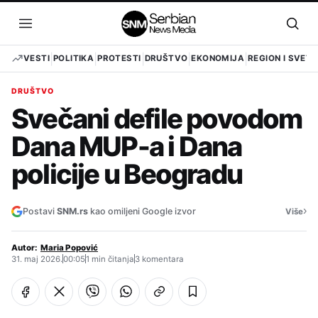
Pređi
na
Otvori
Otvo
sadržaj
meni
pret
VESTI
POLITIKA
PROTESTI
DRUŠTVO
EKONOMIJA
REGION I SVET
DRUŠTVO
Svečani defile povodom
Dana MUP-a i Dana
policije u Beogradu
›
Postavi
SNM.rs
kao omiljeni Google izvor
Više
Autor:
Maria Popović
31. maj 2026.
00:05
1 min čitanja
3 komentara