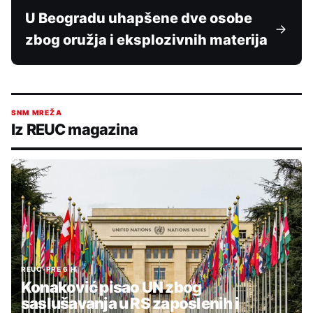
U Beogradu uhapšene dve osobe
zbog oružja i eksplozivnih materija
SNM MREŽA
Iz REUC magazina
REUC
•
PRE 6 H
Konaković pisao UN zbog
saslušavanja u RS zaposlenih i