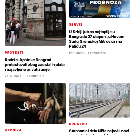
SERVIS
U Srbiji jutros najtoplije u
Beogradu 27 stepeni, u Novom
Sadu, Sremskoj Mitrovici i na
Paliću 24
PROTESTI
Pon 08:06
1 komentara
Radnici Apoteke Beograd
protestovali zbog zaostalih plata
i najavljene privatizacije
24. jul 2026.
1 komentara
DRUŠTVO
HRONIKA
Stanovnici dela Niša najavili novi