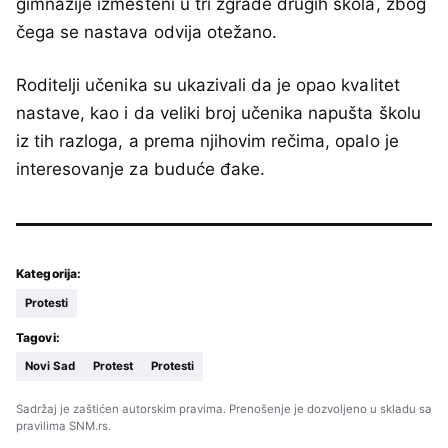
gimnazije izmešteni u tri zgrade drugih škola, zbog
čega se nastava odvija otežano.
Roditelji učenika su ukazivali da je opao kvalitet
nastave, kao i da veliki broj učenika napušta školu
iz tih razloga, a prema njihovim rečima, opalo je
interesovanje za buduće đake.
Kategorija:
Protesti
Tagovi:
Novi Sad
Protest
Protesti
Sadržaj je zaštićen autorskim pravima. Prenošenje je dozvoljeno u skladu sa
pravilima SNM.rs.