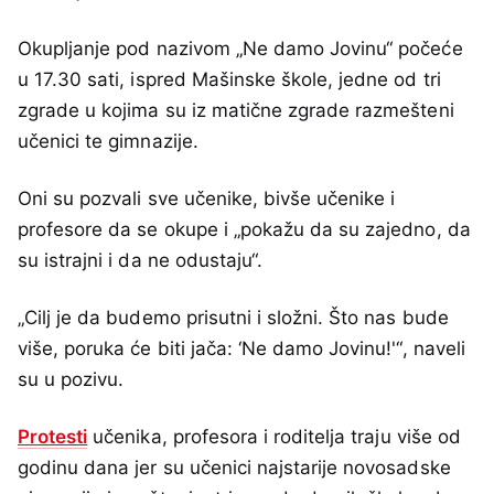
Okupljanje pod nazivom „Ne damo Jovinu“ počeće
u 17.30 sati, ispred Mašinske škole, jedne od tri
zgrade u kojima su iz matične zgrade razmešteni
učenici te gimnazije.
Oni su pozvali sve učenike, bivše učenike i
profesore da se okupe i „pokažu da su zajedno, da
su istrajni i da ne odustaju“.
„Cilj je da budemo prisutni i složni. Što nas bude
više, poruka će biti jača: ‘Ne damo Jovinu!'“, naveli
su u pozivu.
Protesti
učenika, profesora i roditelja traju više od
godinu dana jer su učenici najstarije novosadske