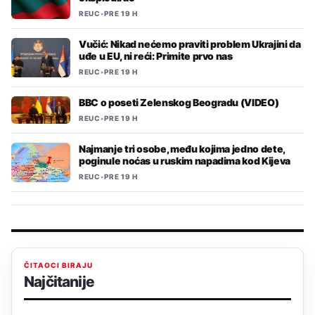
REUC
•
PRE 19 H
Vučić: Nikad nećemo praviti problem Ukrajini da
uđe u EU, ni reći: Primite prvo nas
REUC
•
PRE 19 H
BBC o poseti Zelenskog Beogradu (VIDEO)
REUC
•
PRE 19 H
Najmanje tri osobe, među kojima jedno dete,
poginule noćas u ruskim napadima kod Kijeva
REUC
•
PRE 19 H
ČITAOCI BIRAJU
Najčitanije