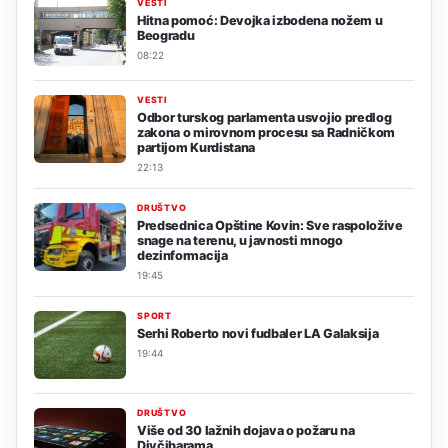
VESTI
Hitna pomoć: Devojka izbodena nožem u
Beogradu
08:22
VESTI
Odbor turskog parlamenta usvojio predlog
zakona o mirovnom procesu sa Radničkom
partijom Kurdistana
22:13
DRUŠTVO
Predsednica Opštine Kovin: Sve raspoložive
snage na terenu, u javnosti mnogo
dezinformacija
19:45
SPORT
Serhi Roberto novi fudbaler LA Galaksija
19:44
DRUŠTVO
Više od 30 lažnih dojava o požaru na
Divčibarama