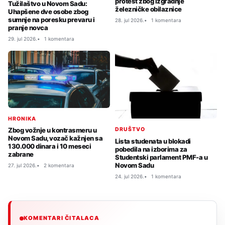
protest zbog izgradnje
Tužilaštvo u Novom Sadu:
železničke obilaznice
Uhapšene dve osobe zbog
sumnje na poresku prevaru i
28. jul 2026.
1 komentara
pranje novca
29. jul 2026.
1 komentara
HRONIKA
Zbog vožnje u kontrasmeru u
DRUŠTVO
Novom Sadu, vozač kažnjen sa
Lista studenata u blokadi
130.000 dinara i 10 meseci
pobedila na izborima za
zabrane
Studentski parlament PMF-a u
Novom Sadu
27. jul 2026.
2 komentara
24. jul 2026.
1 komentara
KOMENTARI ČITALACA