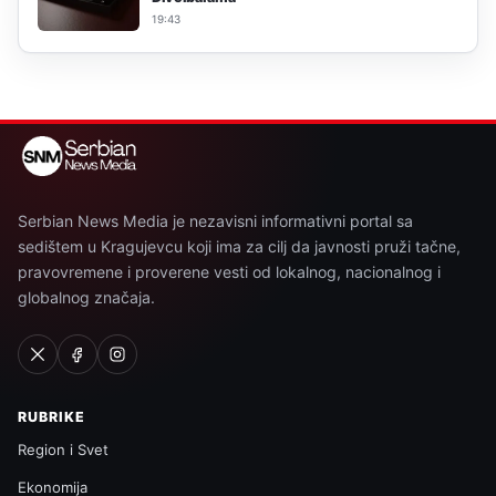
19:43
Serbian News Media je nezavisni informativni portal sa
sedištem u Kragujevcu koji ima za cilj da javnosti pruži tačne,
pravovremene i proverene vesti od lokalnog, nacionalnog i
globalnog značaja.
RUBRIKE
Region i Svet
Ekonomija