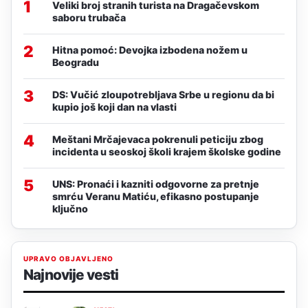
1
Veliki broj stranih turista na Dragačevskom
saboru trubača
2
Hitna pomoć: Devojka izbodena nožem u
Beogradu
3
DS: Vučić zloupotrebljava Srbe u regionu da bi
kupio još koji dan na vlasti
4
Meštani Mrčajevaca pokrenuli peticiju zbog
incidenta u seoskoj školi krajem školske godine
5
UNS: Pronaći i kazniti odgovorne za pretnje
smrću Veranu Matiću, efikasno postupanje
ključno
UPRAVO OBJAVLJENO
Najnovije vesti