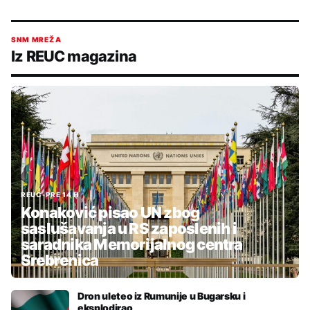
SNM MREŽA
Iz REUC magazina
REUC
•
PRE 14 H
Konaković pisao UN zbog
saslušavanja u RS zaposlenih i
saradnika Memorijalnog centra
Srebrenica
Dron uleteo iz Rumunije u Bugarsku i
eksplodirao