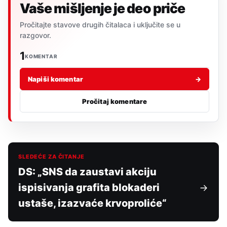
Vaše mišljenje je deo priče
Pročitajte stavove drugih čitalaca i uključite se u
razgovor.
1
KOMENTAR
Napiši komentar
→
Pročitaj komentare
SLEDEĆE ZA ČITANJE
DS: „SNS da zaustavi akciju
ispisivanja grafita blokaderi
ustaše, izazvaće krvoproliće“