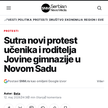
Pređi
na
Otvori
Otvo
sadržaj
meni
pret
VESTI
POLITIKA
PROTESTI
DRUŠTVO
EKONOMIJA
REGION I SVET
PROTESTI
Sutra novi protest
učenika i roditelja
Jovine gimnazije u
Novom Sadu
›
Postavi
SNM.rs
kao omiljeni Google izvor
Više
Autor:
Beta
12. maj 2026.
14:36
1 min čitanja
1 komentara