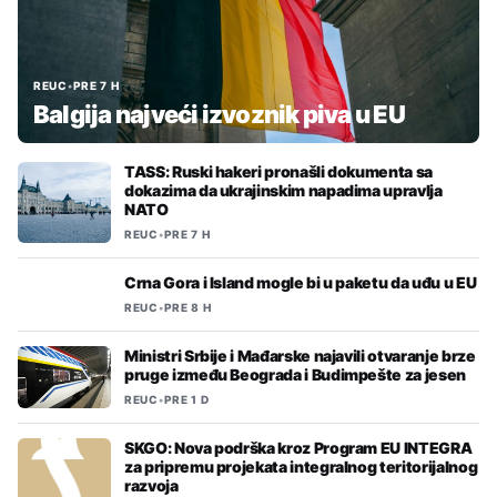
REUC
•
PRE 7 H
Balgija najveći izvoznik piva u EU
TASS: Ruski hakeri pronašli dokumenta sa
dokazima da ukrajinskim napadima upravlja
NATO
REUC
•
PRE 7 H
Crna Gora i Island mogle bi u paketu da uđu u EU
REUC
•
PRE 8 H
Ministri Srbije i Mađarske najavili otvaranje brze
pruge između Beograda i Budimpešte za jesen
REUC
•
PRE 1 D
SKGO: Nova podrška kroz Program EU INTEGRA
za pripremu projekata integralnog teritorijalnog
razvoja