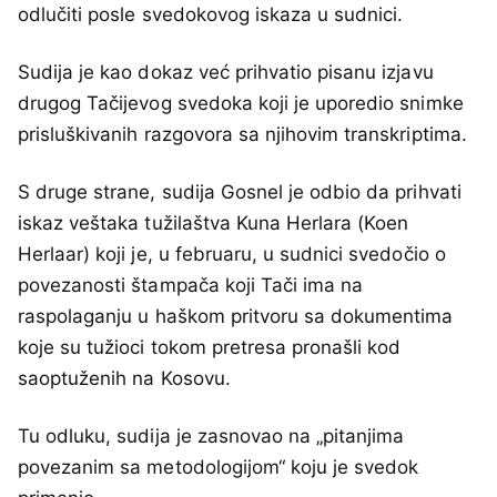
odlučiti posle svedokovog iskaza u sudnici.
Sudija je kao dokaz već prihvatio pisanu izjavu
drugog Tačijevog svedoka koji je uporedio snimke
prisluškivanih razgovora sa njihovim transkriptima.
S druge strane, sudija Gosnel je odbio da prihvati
iskaz veštaka tužilaštva Kuna Herlara (Koen
Herlaar) koji je, u februaru, u sudnici svedočio o
povezanosti štampača koji Tači ima na
raspolaganju u haškom pritvoru sa dokumentima
koje su tužioci tokom pretresa pronašli kod
saoptuženih na Kosovu.
Tu odluku, sudija je zasnovao na „pitanjima
povezanim sa metodologijom“ koju je svedok