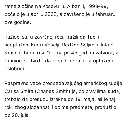
ratne zločine na Kosovu i u Albaniji, 1998-99,
počelo je u aprilu 2023, a završeno je u februaru
ove godine.
Tužioci su, u završnoj reči, tražili da Tači i
saoptuženi Kadri Veselji, Redžep Seljimi i Jakup
Krasnići budu osuđeni na po 45 godina zatvora, a
branioci su tvrdili da bi sud trebalo da optužene
oslobodi.
Raspravno veće predsedavajućeg američkog sudije
Čarlsa Smita (Charles Smith) je, po pravilima suda,
trebalo da presudu izrekne do 19. maja, ali je taj
rok, zbog složenosti i obima predmeta, produžilo
do 20. jula.