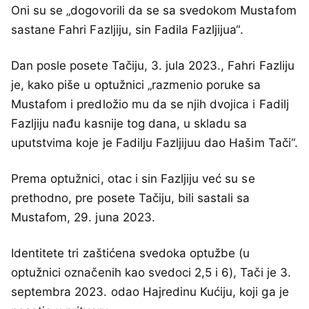
Oni su se „dogovorili da se sa svedokom Mustafom
sastane Fahri Fazljiju, sin Fadila Fazljijua“.
Dan posle posete Tačiju, 3. jula 2023., Fahri Fazliju
je, kako piše u optužnici „razmenio poruke sa
Mustafom i predložio mu da se njih dvojica i Fadilj
Fazljiju nađu kasnije tog dana, u skladu sa
uputstvima koje je Fadilju Fazljijuu dao Hašim Tači“.
Prema optužnici, otac i sin Fazljiju već su se
prethodno, pre posete Tačiju, bili sastali sa
Mustafom, 29. juna 2023.
Identitete tri zaštićena svedoka optužbe (u
optužnici označenih kao svedoci 2,5 i 6), Tači je 3.
septembra 2023. odao Hajredinu Kućiju, koji ga je