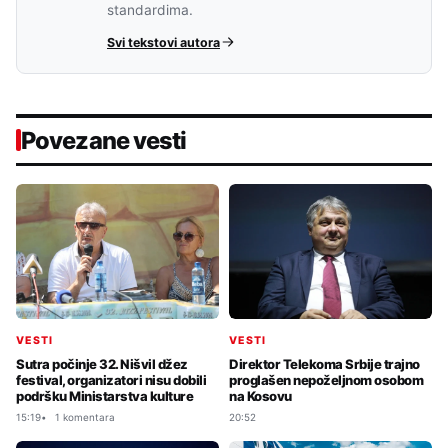
standardima.
Svi tekstovi autora
Povezane vesti
VESTI
VESTI
Sutra počinje 32. Nišvil džez
Direktor Telekoma Srbije trajno
festival, organizatori nisu dobili
proglašen nepoželjnom osobom
podršku Ministarstva kulture
na Kosovu
15:19
1 komentara
20:52