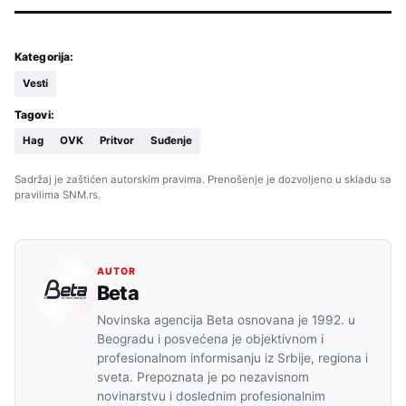
Kategorija:
Vesti
Tagovi:
Hag
OVK
Pritvor
Suđenje
Sadržaj je zaštićen autorskim pravima. Prenošenje je dozvoljeno u skladu sa
pravilima SNM.rs.
AUTOR
Beta
Novinska agencija Beta osnovana je 1992. u
Beogradu i posvećena je objektivnom i
profesionalnom informisanju iz Srbije, regiona i
sveta. Prepoznata je po nezavisnom
novinarstvu i doslednim profesionalnim