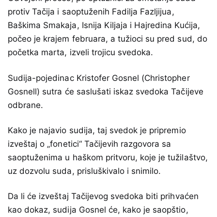
protiv Tačija i saoptuženih Fadilja Fazljijua,
Baškima Smakaja, Isnija Kiljaja i Hajredina Kućija,
počeo je krajem februara, a tužioci su pred sud, do
početka marta, izveli trojicu svedoka.
Sudija-pojedinac Kristofer Gosnel (Christopher
Gosnell) sutra će saslušati iskaz svedoka Tačijeve
odbrane.
Kako je najavio sudija, taj svedok je pripremio
izveštaj o „fonetici“ Tačijevih razgovora sa
saoptuženima u haškom pritvoru, koje je tužilaštvo,
uz dozvolu suda, prisluškivalo i snimilo.
Da li će izveštaj Tačijevog svedoka biti prihvaćen
kao dokaz, sudija Gosnel će, kako je saopštio,