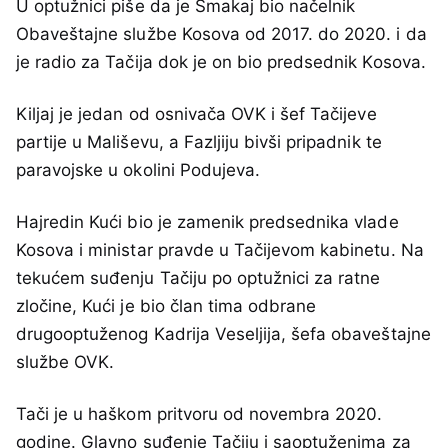
U optužnici piše da je Smakaj bio načelnik
Obaveštajne službe Kosova od 2017. do 2020. i da
je radio za Tačija dok je on bio predsednik Kosova.
Kiljaj je jedan od osnivača OVK i šef Tačijeve
partije u Mališevu, a Fazljiju bivši pripadnik te
paravojske u okolini Podujeva.
Hajredin Kući bio je zamenik predsednika vlade
Kosova i ministar pravde u Tačijevom kabinetu. Na
tekućem suđenju Tačiju po optužnici za ratne
zločine, Kući je bio član tima odbrane
drugooptuženog Kadrija Veseljija, šefa obaveštajne
službe OVK.
Tači je u haškom pritvoru od novembra 2020.
godine. Glavno suđenje Tačiju i saoptuženima za