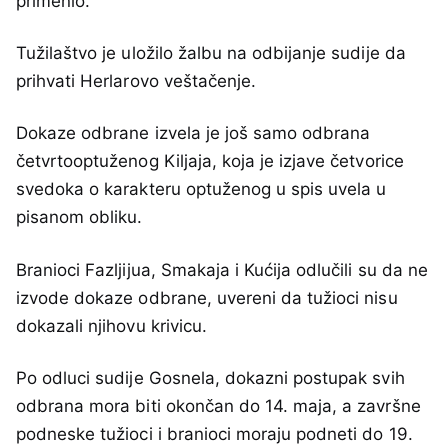
primenio.
Tužilaštvo je uložilo žalbu na odbijanje sudije da
prihvati Herlarovo veštačenje.
Dokaze odbrane izvela je još samo odbrana
četvrtooptuženog Kiljaja, koja je izjave četvorice
svedoka o karakteru optuženog u spis uvela u
pisanom obliku.
Branioci Fazljijua, Smakaja i Kućija odlučili su da ne
izvode dokaze odbrane, uvereni da tužioci nisu
dokazali njihovu krivicu.
Po odluci sudije Gosnela, dokazni postupak svih
odbrana mora biti okončan do 14. maja, a završne
podneske tužioci i branioci moraju podneti do 19.