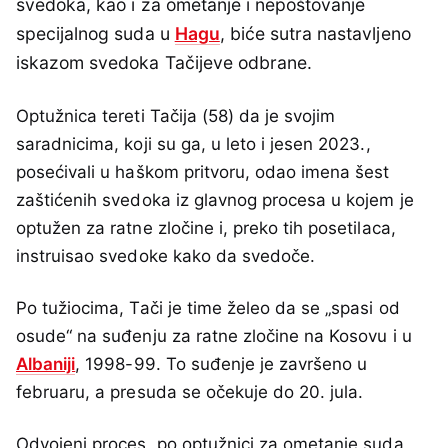
svedoka, kao i za ometanje i nepoštovanje
specijalnog suda u
Hagu
, biće sutra nastavljeno
iskazom svedoka Tačijeve odbrane.
Optužnica tereti Tačija (58) da je svojim
saradnicima, koji su ga, u leto i jesen 2023.,
posećivali u haškom pritvoru, odao imena šest
zaštićenih svedoka iz glavnog procesa u kojem je
optužen za ratne zločine i, preko tih posetilaca,
instruisao svedoke kako da svedoče.
Po tužiocima, Tači je time želeo da se „spasi od
osude“ na suđenju za ratne zločine na Kosovu i u
Albaniji
, 1998-99. To suđenje je završeno u
februaru, a presuda se očekuje do 20. jula.
Odvojeni proces, po optužnici za ometanje suda