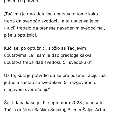
posetio u pritvoru.
„Tači mu je dao detaljna uputstva o tome kako
treba da svedoče svedoci….a ta uputstva je on
(Kući) trebalo da prenese navedenim svedocima“,
piše u optužnici.
Kući se, po optužnici, složio sa Tačijevim
uputstvima, „a i sam je dao predloge kakva
uputstva treba dati svedoku 5 i svedoku 6“.
Uz to, Kući je potvrdio da se pre posete Tačiju „bar
jednom sastao sa svedokom 5 i razgovarao o
njegovom svedočenju“.
Šest dana kasnije, 9. septembra 2023., u posetu
Tačiju došli su Baškim Smakaj, Bljerim Šalja, Artan