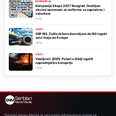
EKONOMIJA
Kompanija Ekspo 2027 Beograd: Dodeljen
okvirni sporazum za uniforme za zaposlene i
volontere
19:57
VESTI
SSP Niš: Zašto država dozvoljava da Niš izgubi
avio-linije do Evrope
19:50
VESTI
Vasiljević (SSP): Požari u Srbiji ogolili
naprednjačku korupciju
19:44
Serbian News Media je nezavisni informativni portal sa