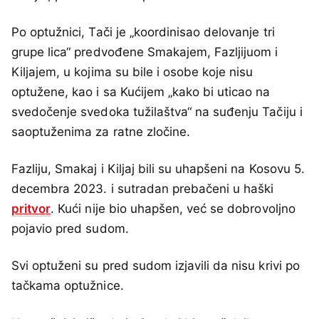
Po optužnici, Tači je „koordinisao delovanje tri
grupe lica“ predvođene Smakajem, Fazljijuom i
Kiljajem, u kojima su bile i osobe koje nisu
optužene, kao i sa Kućijem „kako bi uticao na
svedočenje svedoka tužilaštva“ na suđenju Tačiju i
saoptuženima za ratne zločine.
Fazliju, Smakaj i Kiljaj bili su uhapšeni na Kosovu 5.
decembra 2023. i sutradan prebačeni u haški
pritvor
. Kući nije bio uhapšen, već se dobrovoljno
pojavio pred sudom.
Svi optuženi su pred sudom izjavili da nisu krivi po
tačkama optužnice.