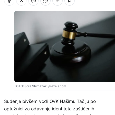
FOTO: Sora Shimazaki /Pexels.com
Suđenje bivšem vođi OVK Hašimu Tačiju po
optužnici za odavanje identiteta zaštićenih