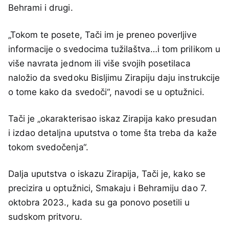
Behrami i drugi.
„Tokom te posete, Tači im je preneo poverljive
informacije o svedocima tužilaštva…i tom prilikom u
više navrata jednom ili više svojih posetilaca
naložio da svedoku Bisljimu Zirapiju daju instrukcije
o tome kako da svedoči“, navodi se u optužnici.
Tači je „okarakterisao iskaz Zirapija kako presudan
i izdao detaljna uputstva o tome šta treba da kaže
tokom svedočenja“.
Dalja uputstva o iskazu Zirapija, Tači je, kako se
precizira u optužnici, Smakaju i Behramiju dao 7.
oktobra 2023., kada su ga ponovo posetili u
sudskom pritvoru.