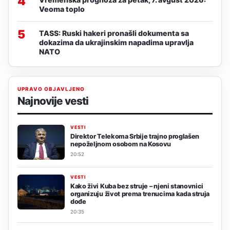
4
Veoma toplo
5
TASS: Ruski hakeri pronašli dokumenta sa
dokazima da ukrajinskim napadima upravlja
NATO
UPRAVO OBJAVLJENO
Najnovije vesti
VESTI
Direktor Telekoma Srbije trajno proglašen
nepoželjnom osobom na Kosovu
20:52
VESTI
Kako živi Kuba bez struje – njeni stanovnici
organizuju život prema trenucima kada struja
dođe
20:35