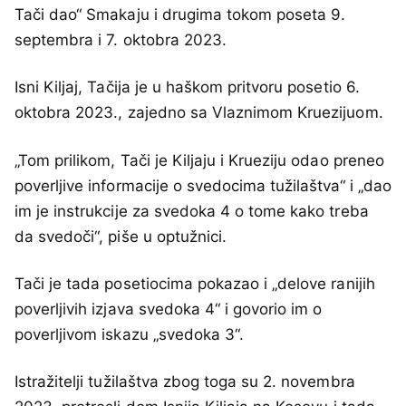
Tači dao“ Smakaju i drugima tokom poseta 9.
septembra i 7. oktobra 2023.
Isni Kiljaj, Tačija je u haškom pritvoru posetio 6.
oktobra 2023., zajedno sa Vlaznimom Kruezijuom.
„Tom prilikom, Tači je Kiljaju i Krueziju odao preneo
poverljive informacije o svedocima tužilaštva“ i „dao
im je instrukcije za svedoka 4 o tome kako treba
da svedoči“, piše u optužnici.
Tači je tada posetiocima pokazao i „delove ranijih
poverljivih izjava svedoka 4“ i govorio im o
poverljivom iskazu „svedoka 3“.
Istražitelji tužilaštva zbog toga su 2. novembra