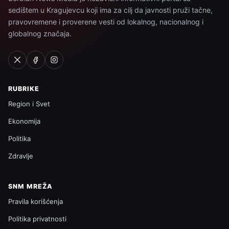
sedištem u Kragujevcu koji ima za cilj da javnosti pruži tačne,
pravovremene i proverene vesti od lokalnog, nacionalnog i
globalnog značaja.
RUBRIKE
Region i Svet
Ekonomija
Politika
Zdravlje
SNM MREŽA
Pravila korišćenja
Politika privatnosti