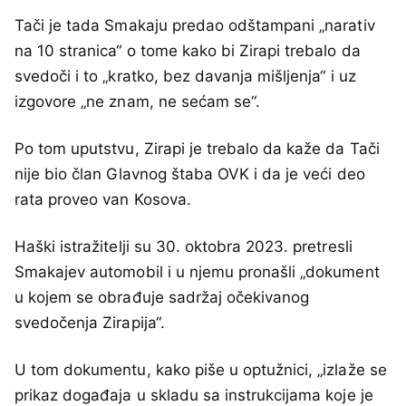
Tači je tada Smakaju predao odštampani „narativ
na 10 stranica“ o tome kako bi Zirapi trebalo da
svedoči i to „kratko, bez davanja mišljenja“ i uz
izgovore „ne znam, ne sećam se“.
Po tom uputstvu, Zirapi je trebalo da kaže da Tači
nije bio član Glavnog štaba OVK i da je veći deo
rata proveo van Kosova.
Haški istražitelji su 30. oktobra 2023. pretresli
Smakajev automobil i u njemu pronašli „dokument
u kojem se obrađuje sadržaj očekivanog
svedočenja Zirapija“.
U tom dokumentu, kako piše u optužnici, „izlaže se
prikaz događaja u skladu sa instrukcijama koje je