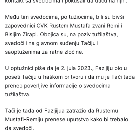
kontakt sa svedocima i pokušali da utiču na njih.
Među tim svedocima, po tužiocima, bili su bivši
zapovednici OVK Rustem Mustafa zvani Remi i
Bisljim Zirapi. Obojica su, na poziv tužilaštva,
svedočili na glavnom suđenju Tačiju i
saoptuženima za ratne zločine.
U optužnici piše da je 2. jula 2023., Fazljiju bio u
poseti Tačiju u haškom pritvoru i da mu je Tači tada
preneo poverljive informacije o svedocima
tužilaštva.
Tači je tada od Fazljijua zatražio da Rustemu
Mustafi-Remiju prenese uputstvo kako bi trebalo
da svedoči.