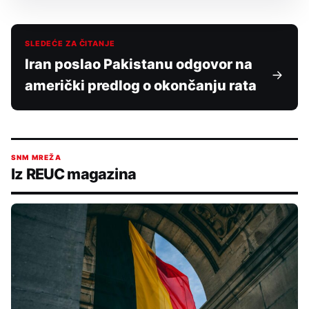
SLEDEĆE ZA ČITANJE
Iran poslao Pakistanu odgovor na
američki predlog o okončanju rata
SNM MREŽA
Iz REUC magazina