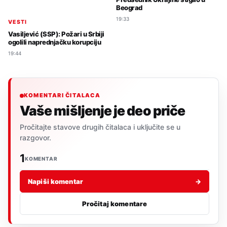
Beograd
19:33
VESTI
Vasiljević (SSP): Požari u Srbiji
ogolili naprednjačku korupciju
19:44
KOMENTARI ČITALACA
Vaše mišljenje je deo priče
Pročitajte stavove drugih čitalaca i uključite se u
razgovor.
1
KOMENTAR
Napiši komentar
→
Pročitaj komentare