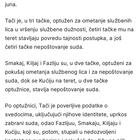
juna.
Tači je, u tri tačke, optužen za ometanje službenih
lica u vršenju službene dužnosti, četiri tačke mu na
teret stavljaju povredu tajnosti postupka, a još
četiri tačke nepoštovanje suda.
Smakaj, Kiljaj i Fazliju su, u dve tačke, optuženi za
pokušaj ometanja službenog lica i za nepoštovanje
suda, dok se Kućiju na teret, u dve tačke
optužnice, stavlja nepoštovanje suda.
Po optužnici, Tači je poverljive podatke o
svedocima, uključujući njihove identitete, uprkos
zabrani suda, odao Fazlijuu, Smakaju, Kiljaju i
Kućiju, koji su, potom, stupali u nedozvoljeni