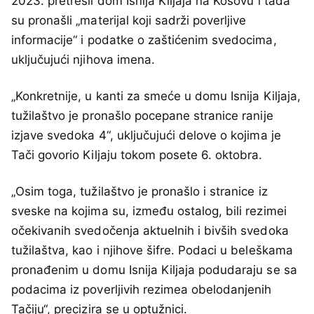
2023. pretresli dom Isnija Kiljaja na Kosovu i tada
su pronašli „materijal koji sadrži poverljive
informacije“ i podatke o zaštićenim svedocima,
uključujući njihova imena.
„Konkretnije, u kanti za smeće u domu Isnija Kiljaja,
tužilaštvo je pronašlo pocepane stranice ranije
izjave svedoka 4“, uključujući delove o kojima je
Tači govorio Kiljaju tokom posete 6. oktobra.
„Osim toga, tužilaštvo je pronašlo i stranice iz
sveske na kojima su, između ostalog, bili rezimei
očekivanih svedočenja aktuelnih i bivših svedoka
tužilaštva, kao i njihove šifre. Podaci u beleškama
pronađenim u domu Isnija Kiljaja podudaraju se sa
podacima iz poverljivih rezimea obelodanjenih
Tačiju“, precizira se u optužnici.