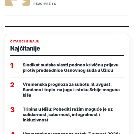
REUC
•
PRE 1 D
ČITAOCI BIRAJU
Najčitanije
1
Sindikat sudske vlasti podneo krivičnu prijavu
protiv predsednice Osnovnog suda u Užicu
2
Vremenska prognoza za subotu, 8. avgust:
Sunčano i toplo, na jugu i istoku Srbije moguća
kiša
3
Tribina u Nišu: Pobediti režim moguće je uz
solidarnost, sabornost, integralnost i
inkluzivnost
Vremenska prognoza za petak, 7. avgust 2026: