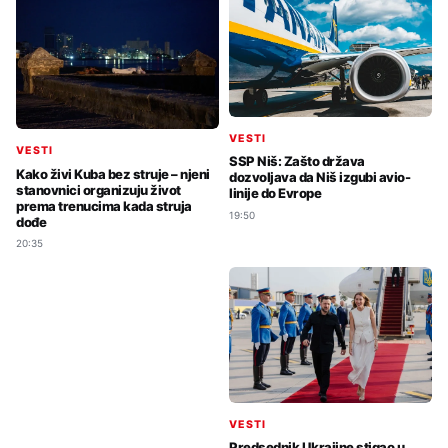
VESTI
VESTI
SSP Niš: Zašto država
Kako živi Kuba bez struje – njeni
dozvoljava da Niš izgubi avio-
stanovnici organizuju život
linije do Evrope
prema trenucima kada struja
19:50
dođe
20:35
VESTI
Predsednik Ukrajine stigao u