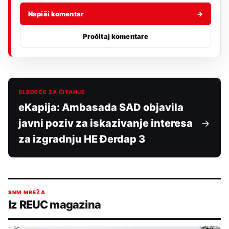
Napiši komentar
→
Pročitaj komentare
SLEDEĆE ZA ČITANJE
eKapija: Ambasada SAD objavila
javni poziv za iskazivanje interesa
za izgradnju HE Đerdap 3
SNM MREŽA
Iz REUC magazina