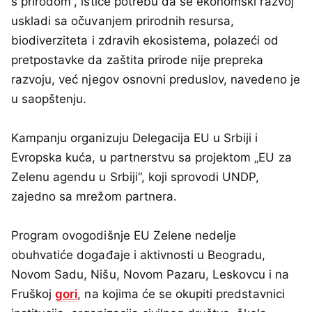
s prirodom“, ističe potrebu da se ekonomski razvoj
uskladi sa očuvanjem prirodnih resursa,
biodiverziteta i zdravih ekosistema, polazeći od
pretpostavke da zaštita prirode nije prepreka
razvoju, već njegov osnovni preduslov, navedeno je
u saopštenju.
Kampanju organizuju Delegacija EU u Srbiji i
Evropska kuća, u partnerstvu sa projektom „EU za
Zelenu agendu u Srbiji“, koji sprovodi UNDP,
zajedno sa mrežom partnera.
Program ovogodišnje EU Zelene nedelje
obuhvatiće događaje i aktivnosti u Beogradu,
Novom Sadu, Nišu, Novom Pazaru, Leskovcu i na
Fruškoj
gori
, na kojima će se okupiti predstavnici