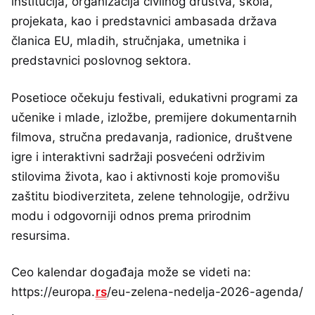
institucija, organizacija civilnog društva, škola,
projekata, kao i predstavnici ambasada država
članica EU, mladih, stručnjaka, umetnika i
predstavnici poslovnog sektora.
Posetioce očekuju festivali, edukativni programi za
učenike i mlade, izložbe, premijere dokumentarnih
filmova, stručna predavanja, radionice, društvene
igre i interaktivni sadržaji posvećeni održivim
stilovima života, kao i aktivnosti koje promovišu
zaštitu biodiverziteta, zelene tehnologije, održivu
modu i odgovorniji odnos prema prirodnim
resursima.
Ceo kalendar događaja može se videti na:
https://europa.
rs
/eu-zelena-nedelja-2026-agenda/
.