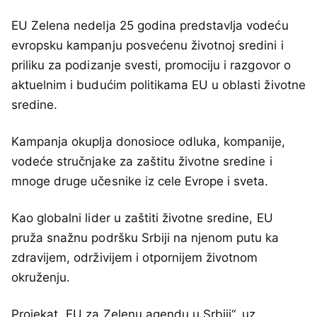
EU Zelena nedelja 25 godina predstavlja vodeću
evropsku kampanju posvećenu životnoj sredini i
priliku za podizanje svesti, promociju i razgovor o
aktuelnim i budućim politikama EU u oblasti životne
sredine.
Kampanja okuplja donosioce odluka, kompanije,
vodeće stručnjake za zaštitu životne sredine i
mnoge druge učesnike iz cele Evrope i sveta.
Kao globalni lider u zaštiti životne sredine, EU
pruža snažnu podršku Srbiji na njenom putu ka
zdravijem, održivijem i otpornijem životnom
okruženju.
Projekat „EU za Zelenu agendu u Srbiji“, uz