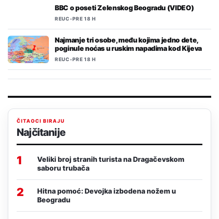
BBC o poseti Zelenskog Beogradu (VIDEO)
REUC
•
PRE 18 H
Najmanje tri osobe, među kojima jedno dete,
poginule noćas u ruskim napadima kod Kijeva
REUC
•
PRE 18 H
ČITAOCI BIRAJU
Najčitanije
1
Veliki broj stranih turista na Dragačevskom
saboru trubača
2
Hitna pomoć: Devojka izbodena nožem u
Beogradu