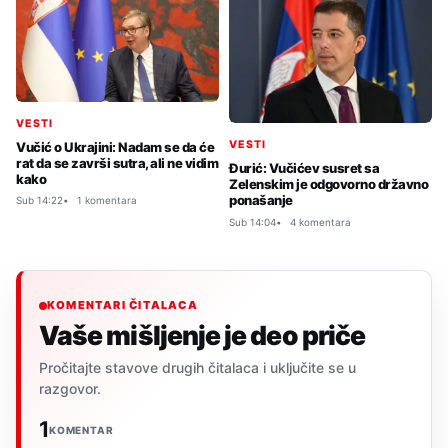
VESTI
VESTI
Vučić o Ukrajini: Nadam se da će
rat da se završi sutra, ali ne vidim
Đurić: Vučićev susret sa
kako
Zelenskim je odgovorno državno
ponašanje
Sub 14:22
1 komentara
Sub 14:04
4 komentara
KOMENTARI ČITALACA
Vaše mišljenje je deo priče
Pročitajte stavove drugih čitalaca i uključite se u
razgovor.
1
KOMENTAR