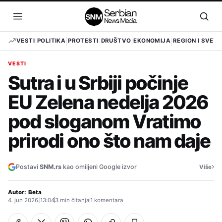
Pređi
na
Otvori
Otvo
sadržaj
meni
pret
VESTI
POLITIKA
PROTESTI
DRUŠTVO
EKONOMIJA
REGION I SVET
VESTI
Sutra i u Srbiji počinje
EU Zelena nedelja 2026
pod sloganom Vratimo
prirodi ono što nam daje
›
Postavi
SNM.rs
kao omiljeni Google izvor
Više
Autor:
Beta
4. jun 2026.
13:04
3 min čitanja
1 komentara