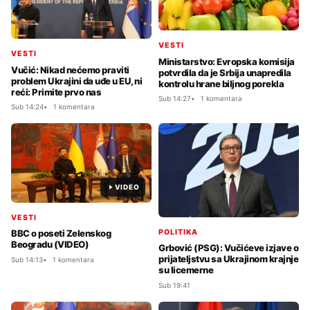
VESTI
VESTI
Ministarstvo: Evropska komisija
Vučić: Nikad nećemo praviti
potvrdila da je Srbija unapredila
problem Ukrajini da uđe u EU, ni
kontrolu hrane biljnog porekla
reći: Primite prvo nas
Sub 14:27
1 komentara
Sub 14:24
1 komentara
VIDEO
VESTI
POLITIKA
BBC o poseti Zelenskog
Beogradu (VIDEO)
Grbović (PSG): Vučićeve izjave o
prijateljstvu sa Ukrajinom krajnje
Sub 14:13
1 komentara
su licemerne
Sub 19:41