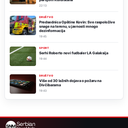
22:13
DRUŠTVO
Predsednica Opštine Kovin: Sve raspoložive
snage na terenu, u javnosti mnogo
dezinformacija
19:45
SPORT
Serhi Roberto novi fudbaler LA Galaksija
19:44
DRUŠTVO
Više od 30 lažnih dojava o požaru na
Divčibarama
19:43