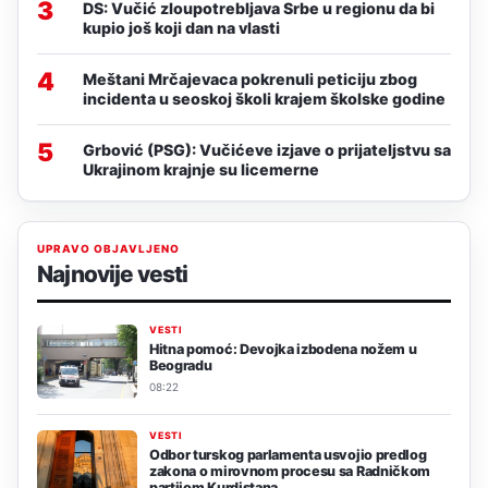
3
DS: Vučić zloupotrebljava Srbe u regionu da bi
kupio još koji dan na vlasti
4
Meštani Mrčajevaca pokrenuli peticiju zbog
incidenta u seoskoj školi krajem školske godine
5
Grbović (PSG): Vučićeve izjave o prijateljstvu sa
Ukrajinom krajnje su licemerne
UPRAVO OBJAVLJENO
Najnovije vesti
VESTI
Hitna pomoć: Devojka izbodena nožem u
Beogradu
08:22
VESTI
Odbor turskog parlamenta usvojio predlog
zakona o mirovnom procesu sa Radničkom
partijom Kurdistana