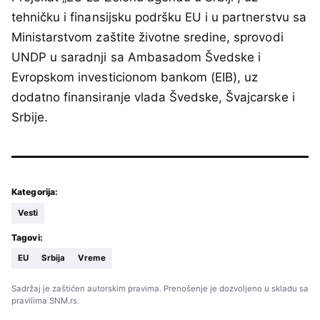
tehničku i finansijsku podršku EU i u partnerstvu sa
Ministarstvom zaštite životne sredine, sprovodi
UNDP u saradnji sa Ambasadom Švedske i
Evropskom investicionom bankom (EIB), uz
dodatno finansiranje vlada Švedske, Švajcarske i
Srbije.
Kategorija:
Vesti
Tagovi:
EU
Srbija
Vreme
Sadržaj je zaštićen autorskim pravima. Prenošenje je dozvoljeno u skladu sa
pravilima SNM.rs.