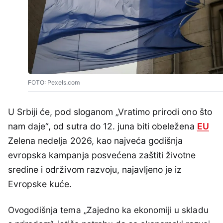
FOTO: Pexels.com
U Srbiji će, pod sloganom „Vratimo prirodi ono što
nam daje“, od sutra do 12. juna biti obeležena
EU
Zelena nedelja 2026, kao najveća godišnja
evropska kampanja posvećena zaštiti životne
sredine i održivom razvoju, najavljeno je iz
Evropske kuće.
Ovogodišnja tema „Zajedno ka ekonomiji u skladu