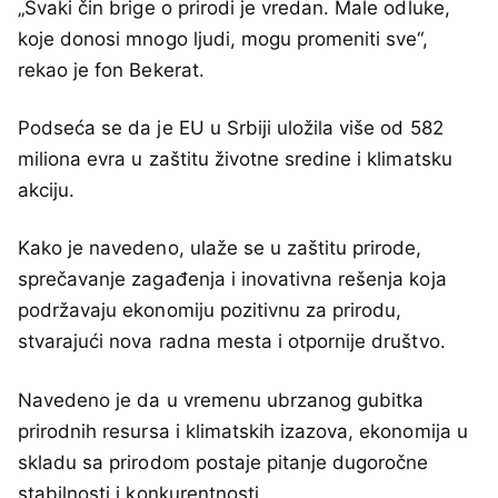
„Svaki čin brige o prirodi je vredan. Male odluke,
koje donosi mnogo ljudi, mogu promeniti sve“,
rekao je fon Bekerat.
Podseća se da je EU u Srbiji uložila više od 582
miliona evra u zaštitu životne sredine i klimatsku
akciju.
Kako je navedeno, ulaže se u zaštitu prirode,
sprečavanje zagađenja i inovativna rešenja koja
podržavaju ekonomiju pozitivnu za prirodu,
stvarajući nova radna mesta i otpornije društvo.
Navedeno je da u vremenu ubrzanog gubitka
prirodnih resursa i klimatskih izazova, ekonomija u
skladu sa prirodom postaje pitanje dugoročne
stabilnosti i konkurentnosti.