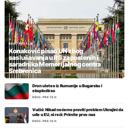
REUC
•
PRE 13 H
Konaković pisao UN zbog
saslušavanja u RS zaposlenih i
saradnika Memorijalnog centra
Srebrenica
Dron uleteo iz Rumunije u Bugarsku i
eksplodirao
REUC
•
PRE 18 H
Vučić: Nikad nećemo praviti problem Ukrajini da
uđe u EU, ni reći: Primite prvo nas
REUC
•
PRE 18 H