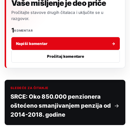
Vaše mišljenje je deo priče
Pročitajte stavove drugih čitalaca i uključite se u
razgovor.
1
KOMENTAR
Napiši komentar
→
Pročitaj komentare
SLEDEĆE ZA ČITANJE
SRCE: Oko 850.000 penzionera
oštećeno smanjivanjem penzija od
2014-2018. godine