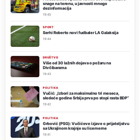
snage na terenu, u javnosti mnogo
dezinformacija
19:45
SPORT
Serhi Roberto novi fudbaler LA Galaksija
19:44
DRUŠTVO
Više od 30 lažnih dojava o požaru na
Divčibarama
19:43
POLITIKA
Vučić: „Izbori za maksimalno tri meseca,
sledeće godine Srbija prva po stopi rasta BDP“
19:42
POLITIKA
Grbović (PSG): Vučićeve izjave o prijateljstvu
sa Ukrajinom krajnje su licemerne
19:41