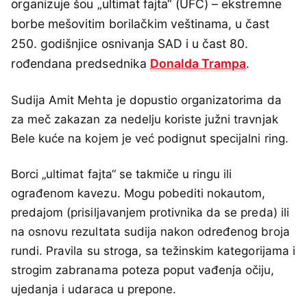
organizuje šou „ultimat fajta“ (UFC) – ekstremne
borbe mešovitim borilačkim veštinama, u čast
250. godišnjice osnivanja SAD i u čast 80.
rođendana predsednika
Donalda Trampa
.
Sudija Amit Mehta je dopustio organizatorima da
za meč zakazan za nedelju koriste južni travnjak
Bele kuće na kojem je već podignut specijalni ring.
Borci „ultimat fajta“ se takmiče u ringu ili
ograđenom kavezu. Mogu pobediti nokautom,
predajom (prisiljavanjem protivnika da se preda) ili
na osnovu rezultata sudija nakon određenog broja
rundi. Pravila su stroga, sa težinskim kategorijama i
strogim zabranama poteza poput vađenja očiju,
ujedanja i udaraca u prepone.