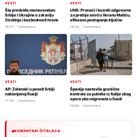
VESTI
VESTI
Šta predviđa memorandum
UNS: Pronaći i kazniti odgovorne
Srbije i Ukrajine o zdravlju
za pretnje smrću Veranu Matiću,
životinja i bezbednosti hrane
efikasno postupanje ključno
19:27
1 komentara
19:23
1 komentara
VESTI
VESTI
AP: Zelenski u poseti Srbiji
Španija nastavila granične
naklonjenoj Rusiji
kontrole za putnike iz Italije zbog
spora oko migranata u Seuti
17:10
1 komentara
16:44
1 komentara
KOMENTARI ČITALACA