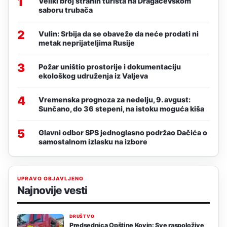
1
Veliki broj stranih turista na Dragačevskom
saboru trubača
2
Vulin: Srbija da se obaveže da neće prodati ni
metak neprijateljima Rusije
3
Požar uništio prostorije i dokumentaciju
ekološkog udruženja iz Valjeva
4
Vremenska prognoza za nedelju, 9. avgust:
Sunčano, do 36 stepeni, na istoku moguća kiša
5
Glavni odbor SPS jednoglasno podržao Dačića o
samostalnom izlasku na izbore
UPRAVO OBJAVLJENO
Najnovije vesti
DRUŠTVO
Predsednica Opštine Kovin: Sve raspoložive