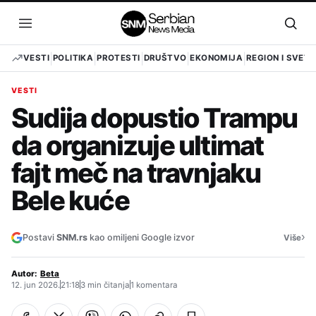
Pređi
na
Otvori
Otvo
sadržaj
meni
pret
VESTI
POLITIKA
PROTESTI
DRUŠTVO
EKONOMIJA
REGION I SVET
VESTI
Sudija dopustio Trampu
da organizuje ultimat
fajt meč na travnjaku
Bele kuće
›
Postavi
SNM.rs
kao omiljeni Google izvor
Više
Autor:
Beta
12. jun 2026.
21:18
3 min čitanja
1 komentara