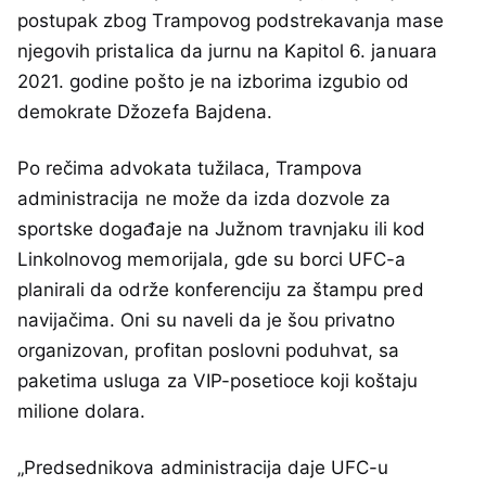
postupak zbog Trampovog podstrekavanja mase
njegovih pristalica da jurnu na Kapitol 6. januara
2021. godine pošto je na izborima izgubio od
demokrate Džozefa Bajdena.
Po rečima advokata tužilaca, Trampova
administracija ne može da izda dozvole za
sportske događaje na Južnom travnjaku ili kod
Linkolnovog memorijala, gde su borci UFC-a
planirali da održe konferenciju za štampu pred
navijačima. Oni su naveli da je šou privatno
organizovan, profitan poslovni poduhvat, sa
paketima usluga za VIP-posetioce koji koštaju
milione dolara.
„Predsednikova administracija daje UFC-u