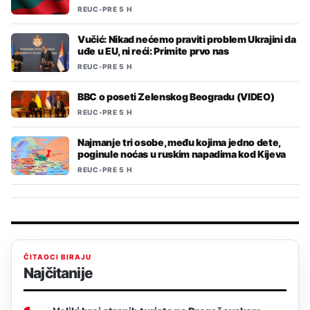
REUC
•
PRE 5 H
Vučić: Nikad nećemo praviti problem Ukrajini da
uđe u EU, ni reći: Primite prvo nas
REUC
•
PRE 5 H
BBC o poseti Zelenskog Beogradu (VIDEO)
REUC
•
PRE 5 H
Najmanje tri osobe, među kojima jedno dete,
poginule noćas u ruskim napadima kod Kijeva
REUC
•
PRE 5 H
ČITAOCI BIRAJU
Najčitanije