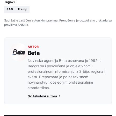
Tagovi:
SAD
Tramp
Sadržaj je zaštićen autorskim pravima. Prenošenje je dozvoljeno u skladu sa
pravilima SNM.rs.
AUTOR
Beta
Novinska agencija Beta osnovana je 1992. u
Beogradu i posvećena je objektivnom i
profesionalnom informisanju iz Srbije, regiona i
sveta. Prepoznata je po nezavisnom
novinarstvu i doslednim profesionalnim
standardima.
Svi tekstovi autora