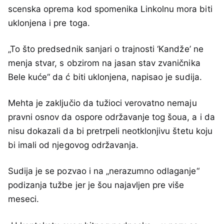
scenska oprema kod spomenika Linkolnu mora biti
uklonjena i pre toga.
„To što predsednik sanjari o trajnosti ‘Kandže’ ne
menja stvar, s obzirom na jasan stav zvaničnika
Bele kuće“ da ć biti uklonjena, napisao je sudija.
Mehta je zaključio da tužioci verovatno nemaju
pravni osnov da ospore održavanje tog šoua, a i da
nisu dokazali da bi pretrpeli neotklonjivu štetu koju
bi imali od njegovog održavanja.
Sudija je se pozvao i na „nerazumno odlaganje“
podizanja tužbe jer je šou najavljen pre više
meseci.