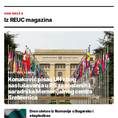
SNM MREŽA
Iz REUC magazina
REUC
•
PRE 35 MIN
Konaković pisao UN zbog
saslušavanja u RS zaposlenih i
saradnika Memorijalnog centra
Srebrenica
Dron uleteo iz Rumunije u Bugarsku i
eksplodirao