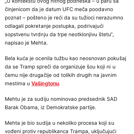
„U kontekstu ovog hitnog podneska – u paru sa
činjenicom da je datum UFC meča poodavno
poznat – pošteno je reći da su tužioci nerazumno
odlagali pokretanje postupka, podrivajući
sopstvenu tvrdnju da trpe neotklonjivu štetu“,
napisao je Mehta.
Bela kuća je ocenila tužbu kao neosnovan pokušaj
da se Tramp spreči da organizuje šou koji ni u
čemu nije drugačije od tolikih drugih na javnim
mestima u
Vašingtonu
.
Mehtu je za sudiju nominovao predsednik SAD
Barak Obama, iz Demokratske partije.
Mehta je bio sudija u nekoliko procesa koji su
vođeni protiv republikanca Trampa, uključujući