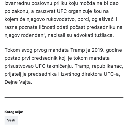
izvanrednu poslovnu priliku koju možda ne bi dao
po zakonu, a zauzvrat UFC organizuje šou na
kojem će njegovo rukovodstvo, borci, oglašivači i
razne poznate ličnosti odati počast predsedniku na
njegov rođendan“, napisali su advokati tužilaca.
Tokom svog prvog mandata Tramp je 2019. godine
postao prvi predsednik koji je tokom mandata
prisustvovao UFC takmičenju. Tramp, republikanac,
prijatelj je predsednika i izvršnog direktora UFC-a,
Dejne Vajta.
Kategorija:
Vesti