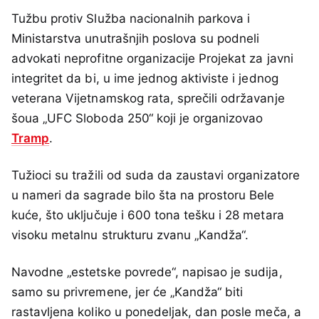
Tužbu protiv Služba nacionalnih parkova i
Ministarstva unutrašnjih poslova su podneli
advokati neprofitne organizacije Projekat za javni
integritet da bi, u ime jednog aktiviste i jednog
veterana Vijetnamskog rata, sprečili održavanje
šoua „UFC Sloboda 250“ koji je organizovao
Tramp
.
Tužioci su tražili od suda da zaustavi organizatore
u nameri da sagrade bilo šta na prostoru Bele
kuće, što uključuje i 600 tona tešku i 28 metara
visoku metalnu strukturu zvanu „Kandža“.
Navodne „estetske povrede“, napisao je sudija,
samo su privremene, jer će „Kandža“ biti
rastavljena koliko u ponedeljak, dan posle meča, a