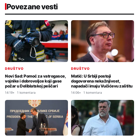
Povezane vesti
DRUŠTVO
DRUŠTVO
Novi Sad: Pomoć za vatrogasce,
Matić: U Srbiji postoji
vojnike i dobrovoljce koji gase
dogovorena nekažnjivost,
požar u Deliblatskoj peščari
napadači imaju Vučićevu zaštitu
14:19
1 komentara
14:06
1 komentara