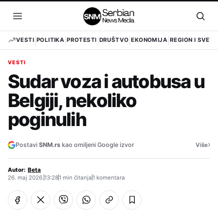
Pređi
na
Otvori
Otvo
sadržaj
meni
pret
VESTI
POLITIKA
PROTESTI
DRUŠTVO
EKONOMIJA
REGION I SVET
VESTI
Sudar voza i autobusa u
Belgiji, nekoliko
poginulih
›
Postavi
SNM.rs
kao omiljeni Google izvor
Više
Autor:
Beta
26. maj 2026.
13:28
1 min čitanja
1 komentara