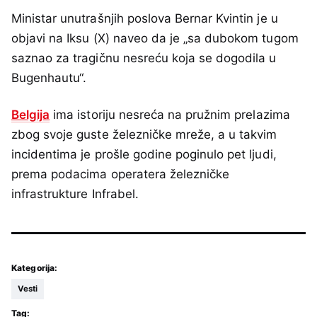
Ministar unutrašnjih poslova Bernar Kvintin je u
objavi na Iksu (X) naveo da je „sa dubokom tugom
saznao za tragičnu nesreću koja se dogodila u
Bugenhautu“.
Belgija
ima istoriju nesreća na pružnim prelazima
zbog svoje guste železničke mreže, a u takvim
incidentima je prošle godine poginulo pet ljudi,
prema podacima operatera železničke
infrastrukture ⁠Infrabel.
Kategorija:
Vesti
Tag: