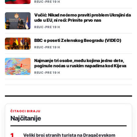
REUC
•
PRE 19 H
Vučić: Nikad nećemo praviti problem Ukrajini da
uđe u EU, ni reći: Primite prvo nas
REUC
•
PRE 19 H
BBC o poseti Zelenskog Beogradu (VIDEO)
REUC
•
PRE 19 H
Najmanje tri osobe, među kojima jedno dete,
poginule noćas u ruskim napadima kod Kijeva
REUC
•
PRE 19 H
ČITAOCI BIRAJU
Najčitanije
1
Veliki broj stranih turista na Dragačevskom