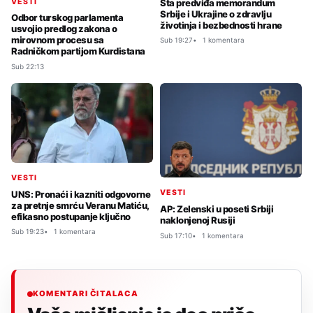
VESTI
Šta predviđa memorandum
Srbije i Ukrajine o zdravlju
Odbor turskog parlamenta
životinja i bezbednosti hrane
usvojio predlog zakona o
mirovnom procesu sa
Sub 19:27
1 komentara
Radničkom partijom Kurdistana
Sub 22:13
VESTI
VESTI
UNS: Pronaći i kazniti odgovorne
za pretnje smrću Veranu Matiću,
AP: Zelenski u poseti Srbiji
efikasno postupanje ključno
naklonjenoj Rusiji
Sub 19:23
1 komentara
Sub 17:10
1 komentara
KOMENTARI ČITALACA