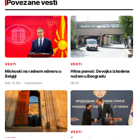
Povezane vesti
VESTI
VESTI
Mickoski na radnom odmoru u
Hitna pomoć: Devojka izbodena
Belgiji
nožem u Beogradu
Sub 12:35
1 komentara
08:22
VESTI