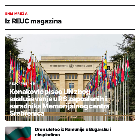
SNM MREŽA
Iz REUC magazina
REUC
•
PRE 14 H
Konaković pisao UN zbog
saslušavanja u RS zaposlenih i
saradnika Memorijalnog centra
Srebrenica
Dron uleteo iz Rumunije u Bugarsku i
eksplodirao