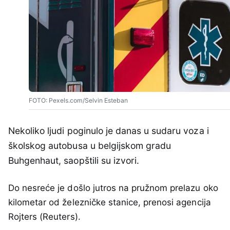
FOTO: Pexels.com/Selvin Esteban
Nekoliko ljudi poginulo je danas u sudaru voza i
školskog autobusa u belgijskom gradu
Buhgenhaut, saopštili su izvori.
Do nesreće je došlo jutros na pružnom prelazu oko
kilometar od železničke stanice, prenosi agencija
Rojters (Reuters).