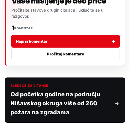
Vaše mišljenje je deo priče
Pročitajte stavove drugih čitalaca i uključite se u
razgovor.
1
KOMENTAR
Napiši komentar
→
Pročitaj komentare
SLEDEĆE ZA ČITANJE
Od početka godine na području
Nišavskog okruga više od 260
požara na zgradama