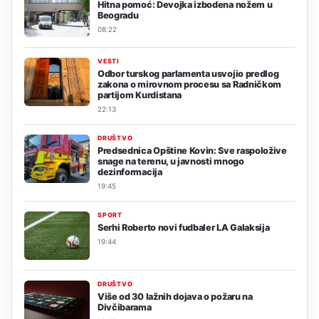
Hitna pomoć: Devojka izbodena nožem u
Beogradu
08:22
VESTI
Odbor turskog parlamenta usvojio predlog
zakona o mirovnom procesu sa Radničkom
partijom Kurdistana
22:13
DRUŠTVO
Predsednica Opštine Kovin: Sve raspoložive
snage na terenu, u javnosti mnogo
dezinformacija
19:45
SPORT
Serhi Roberto novi fudbaler LA Galaksija
19:44
DRUŠTVO
Više od 30 lažnih dojava o požaru na
Divčibarama