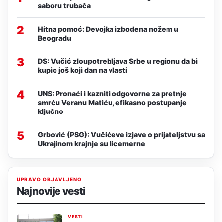
saboru trubača
2
Hitna pomoć: Devojka izbodena nožem u
Beogradu
3
DS: Vučić zloupotrebljava Srbe u regionu da bi
kupio još koji dan na vlasti
4
UNS: Pronaći i kazniti odgovorne za pretnje
smrću Veranu Matiću, efikasno postupanje
ključno
5
Grbović (PSG): Vučićeve izjave o prijateljstvu sa
Ukrajinom krajnje su licemerne
UPRAVO OBJAVLJENO
Najnovije vesti
VESTI