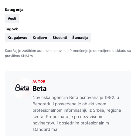
Kategorija:
Vesti
Tagovi:
Kragujevac
Kraljevo
Studenti
Šumadija
Sadržaj je zaštićen autorskim pravima. Prenošenje je dozvoljeno u skladu sa
pravilima SNM.rs.
AUTOR
Beta
Novinska agencija Beta osnovana je 1992. u
Beogradu i posvećena je objektivnom i
profesionalnom informisanju iz Srbije, regiona i
sveta. Prepoznata je po nezavisnom
novinarstvu i doslednim profesionalnim
standardima.