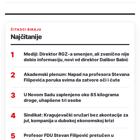
ČITAOCI BIRAJU
Najčitanije
1
Mediji: Direktor RGZ-a smenjen, ali zvanično nije
dobio informaciju, novi vd direktor Dalibor Babić
2
Akademski plenum: Napad na profesora Stevana
Filipovića poruka svima da zatvore oči i ćute
3
U Novom Sadu zaplenjeno oko 85 kilograma
droge, uhapšene tri osobe
4
Sindikat: Kragujevački oružari bez akontacije za
jul, kompanija u dubokoj ekonomskoj krizi
5
Profesor FDU Stevan Filipović pretučen u