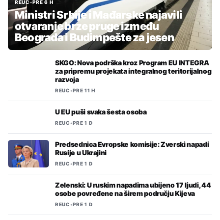
REUC
•
PRE 6 H
Ministri Srbije i Mađarske najavili
otvaranje brze pruge između
Beograda i Budimpešte za jesen
SKGO: Nova podrška kroz Program EU INTEGRA
za pripremu projekata integralnog teritorijalnog
razvoja
REUC
•
PRE 11 H
U EU puši svaka šesta osoba
REUC
•
PRE 1 D
Predsednica Evropske komisije: Zverski napadi
Rusije u Ukrajini
REUC
•
PRE 1 D
Zelenski: U ruskim napadima ubijeno 17 ljudi, 44
osobe povređene na širem području Kijeva
REUC
•
PRE 1 D