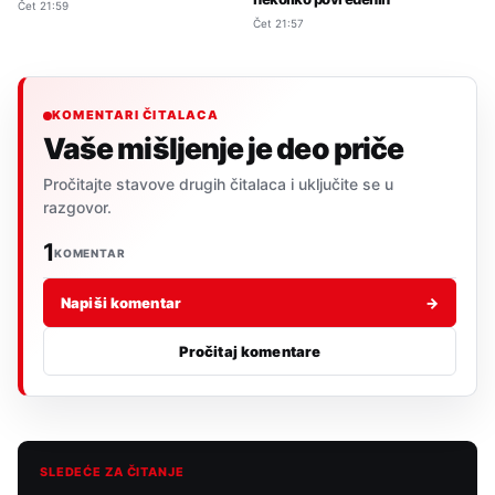
Čet 21:59
Čet 21:57
KOMENTARI ČITALACA
Vaše mišljenje je deo priče
Pročitajte stavove drugih čitalaca i uključite se u
razgovor.
1
KOMENTAR
Napiši komentar
→
Pročitaj komentare
SLEDEĆE ZA ČITANJE