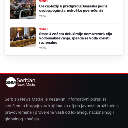
VESTI
U eksploziji u predgrađu Damaska jedna
osoba poginula, nekoliko povređenih
21:57
VESTI
Štab: U većem delu Srbije nema restrikcija
vodosnabdevanja, apel da se voda koristi
racionalno
21:34
Serbian News Media je nezavisni informativni portal sa
sedištem u Kragujevcu koji ima za cilj da javnosti pruži tačne,
pravovremene i proverene vesti od lokalnog, nacionalnog i
globalnog značaja.