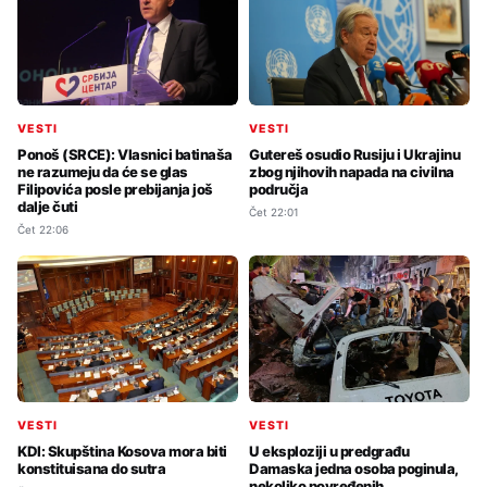
VESTI
VESTI
Ponoš (SRCE): Vlasnici batinaša
Gutereš osudio Rusiju i Ukrajinu
ne razumeju da će se glas
zbog njihovih napada na civilna
Filipovića posle prebijanja još
područja
dalje čuti
Čet 22:01
Čet 22:06
VESTI
VESTI
KDI: Skupština Kosova mora biti
U eksploziji u predgrađu
konstituisana do sutra
Damaska jedna osoba poginula,
nekoliko povređenih