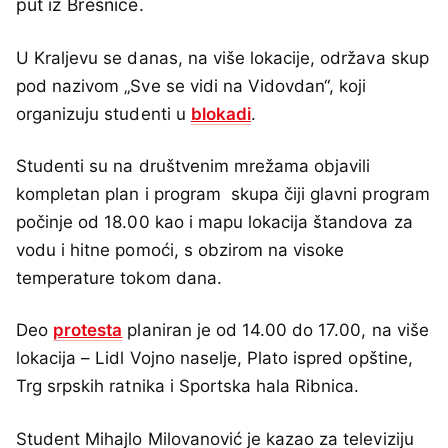
put iz Bresnice.
U Kraljevu se danas, na više lokacije, održava skup
pod nazivom „Sve se vidi na Vidovdan“, koji
organizuju studenti u
blokadi
.
Studenti su na društvenim mrežama objavili
kompletan plan i program skupa čiji glavni program
počinje od 18.00 kao i mapu lokacija štandova za
vodu i hitne pomoći, s obzirom na visoke
temperature tokom dana.
Deo
protesta
planiran je od 14.00 do 17.00, na više
lokacija – Lidl Vojno naselje, Plato ispred opštine,
Trg srpskih ratnika i Sportska hala Ribnica.
Student Mihajlo Milovanović je kazao za televiziju