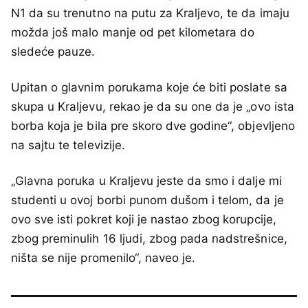
N1 da su trenutno na putu za Kraljevo, te da imaju
možda još malo manje od pet kilometara do
sledeće pauze.
Upitan o glavnim porukama koje će biti poslate sa
skupa u Kraljevu, rekao je da su one da je „ovo ista
borba koja je bila pre skoro dve godine“, objevljeno
na sajtu te televizije.
„Glavna poruka u Kraljevu jeste da smo i dalje mi
studenti u ovoj borbi punom dušom i telom, da je
ovo sve isti pokret koji je nastao zbog korupcije,
zbog preminulih 16 ljudi, zbog pada nadstrešnice,
ništa se nije promenilo“, naveo je.