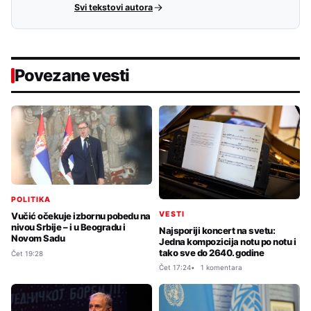
Svi tekstovi autora
Povezane vesti
POLITIKA
VESTI
Vučić očekuje izbornu pobedu na
nivou Srbije – i u Beogradu i
Najsporiji koncert na svetu:
Novom Sadu
Jedna kompozicija notu po notu i
tako sve do 2640. godine
Čet 19:28
Čet 17:24
1 komentara