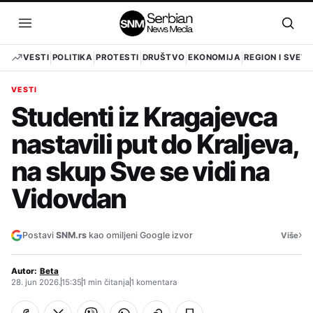
Pređi
na
Otvori
Otvo
sadržaj
meni
pret
VESTI
POLITIKA
PROTESTI
DRUŠTVO
EKONOMIJA
REGION I SVET
VESTI
Studenti iz Kragajevca
nastavili put do Kraljeva,
na skup Sve se vidi na
Vidovdan
›
Postavi
SNM.rs
kao omiljeni Google izvor
Više
Autor:
Beta
28. jun 2026.
15:35
1 min čitanja
1 komentara