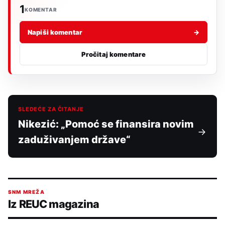
1
KOMENTAR
Napiši komentar
→
Pročitaj komentare
SLEDEĆE ZA ČITANJE
Nikezić: „Pomoć se finansira novim
zaduživanjem države“
SNM MREŽA
Iz REUC magazina