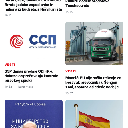
kulturi i dodele sredstava
firmi s jednim zaposlenim tri
Touchsoundu
miliona iz budžeta, a Nišvilu ništa
15:16
16:12
VESTI
SSP danas predaje ODIHR-u
VESTI
dokaze o sprečavanju kontrole
Mandić: EU nije našla rešenje za
biračkog spiska
boravak prevoznika u Šengen
zoni, sastanak sledeće nedelje
10:52
1 komentara
15:57