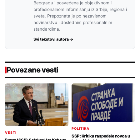
Beogradu i posvećena je objektivnom i
profesionalnom informisanju iz Srbije, regiona i
sveta. Prepoznata je po nezavisnom
novinarstvu i doslednim profesionalnim
standardima.
Svi tekstovi autora
Povezane vesti
POLITIKA
VESTI
SSP: Kritika raspodele novca u
Berar (SSP) Selakoviću: Kako to