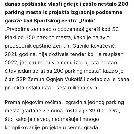
danas opštinske vlasti gde je i zašto nestalo 200
parking mesta iz projekta izgradnje podzemne
garaže kod Sportskog centra „Pinki“.
„Prvobitna zamisao o podzemnoj garaži kod SC
Pinki od 350 parking mesta, kako je najavio
predsednik opštine Zemun, Gavrilo Kovačević,
2021. godine, nije doživela tender koji je raspisan
2022, jer je u međuvremenu iz projekta nestao
čitav jedan sprat sa 200 parking mesta“, kazao je
član SSP Zemun Ognjen Vukotić i dodao da je cena
projekta ostala ista – šest miliona evra.
Prema njegovim rečima, izgradnja jednog parking
mesta građane Zemuna koštala je 39.000 evra,
što, kako je naveo, nadmašuje i mnogo
komplikovanije projekte u centru grada.