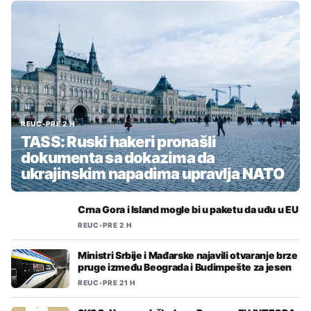
REUC
•
PRE 2 H
TASS: Ruski hakeri pronašli
dokumenta sa dokazima da
ukrajinskim napadima upravlja NATO
Crna Gora i Island mogle bi u paketu da uđu u EU
REUC
•
PRE 2 H
Ministri Srbije i Mađarske najavili otvaranje brze
pruge između Beograda i Budimpešte za jesen
REUC
•
PRE 21 H