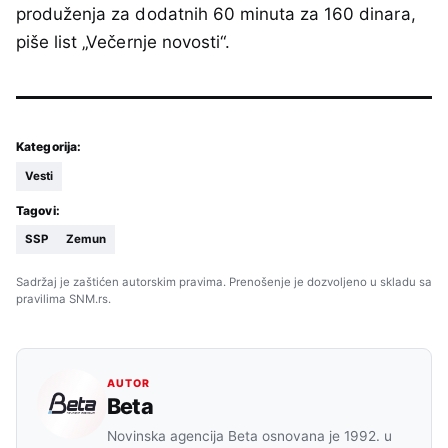
produženja za dodatnih 60 minuta za 160 dinara,
piše list „Večernje novosti“.
Kategorija:
Vesti
Tagovi:
SSP
Zemun
Sadržaj je zaštićen autorskim pravima. Prenošenje je dozvoljeno u skladu sa
pravilima SNM.rs.
AUTOR
Beta
Novinska agencija Beta osnovana je 1992. u