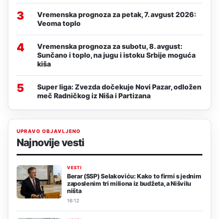
3
Vremenska prognoza za petak, 7. avgust 2026:
Veoma toplo
4
Vremenska prognoza za subotu, 8. avgust:
Sunčano i toplo, na jugu i istoku Srbije moguća
kiša
5
Super liga: Zvezda dočekuje Novi Pazar, odložen
meč Radničkog iz Niša i Partizana
UPRAVO OBJAVLJENO
Najnovije vesti
VESTI
Berar (SSP) Selakoviću: Kako to firmi s jednim
zaposlenim tri miliona iz budžeta, a Nišvilu
ništa
16:12