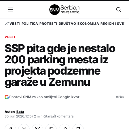
Pređi
na
Otvori
Otvo
sadržaj
meni
pret
VESTI
POLITIKA
PROTESTI
DRUŠTVO
EKONOMIJA
REGION I SVET
VESTI
SSP pita gde je nestalo
200 parking mesta iz
projekta podzemne
garaže u Zemunu
›
Postavi
SNM.rs
kao omiljeni Google izvor
Više
Autor:
Beta
30. jun 2026.
12:57
2 min čitanja
1 komentara