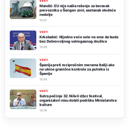
VESTI
Mandić: EU nije našla rešenje za boravak
prevoznika u Šengen zoni, sastanak sledeće
nedelje
15:57
VESTI
Krkobabić: Nijedno veće selo ne sme da bude
bez Dobrovoljnog vatrogasnog društva
15:55
VESTI
Španija preti recipročnim merama Italiji ako
ne ukine granične kontrole za putnike iz
Španije
15:54
VESTI
Sutra počinje 32. Nišvil džez festival,
organizatori nisu dobili podršku Ministarstva
kulture
15:19