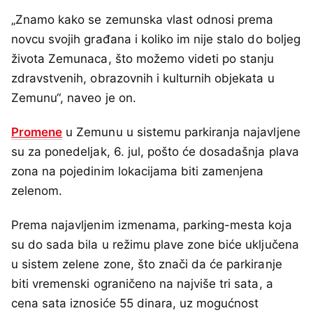
„Znamo kako se zemunska vlast odnosi prema
novcu svojih građana i koliko im nije stalo do boljeg
života Zemunaca, što možemo videti po stanju
zdravstvenih, obrazovnih i kulturnih objekata u
Zemunu“, naveo je on.
Promene
u Zemunu u sistemu parkiranja najavljene
su za ponedeljak, 6. jul, pošto će dosadašnja plava
zona na pojedinim lokacijama biti zamenjena
zelenom.
Prema najavljenim izmenama, parking-mesta koja
su do sada bila u režimu plave zone biće uključena
u sistem zelene zone, što znači da će parkiranje
biti vremenski ograničeno na najviše tri sata, a
cena sata iznosiće 55 dinara, uz mogućnost