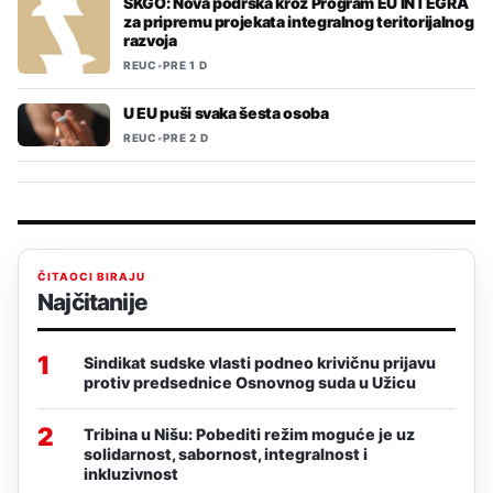
SKGO: Nova podrška kroz Program EU INTEGRA
za pripremu projekata integralnog teritorijalnog
razvoja
REUC
•
PRE 1 D
U EU puši svaka šesta osoba
REUC
•
PRE 2 D
ČITAOCI BIRAJU
Najčitanije
1
Sindikat sudske vlasti podneo krivičnu prijavu
protiv predsednice Osnovnog suda u Užicu
2
Tribina u Nišu: Pobediti režim moguće je uz
solidarnost, sabornost, integralnost i
inkluzivnost