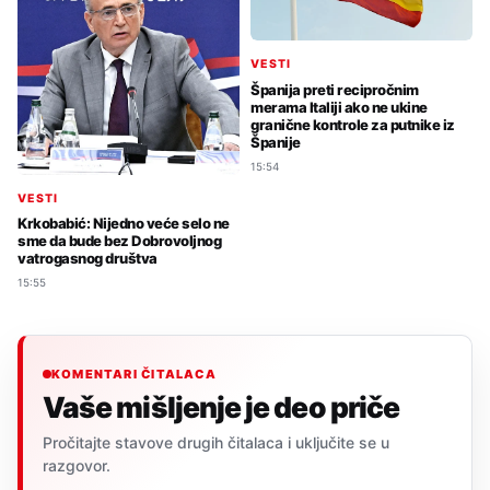
VESTI
Španija preti recipročnim
merama Italiji ako ne ukine
granične kontrole za putnike iz
Španije
15:54
VESTI
Krkobabić: Nijedno veće selo ne
sme da bude bez Dobrovoljnog
vatrogasnog društva
15:55
KOMENTARI ČITALACA
Vaše mišljenje je deo priče
Pročitajte stavove drugih čitalaca i uključite se u
razgovor.