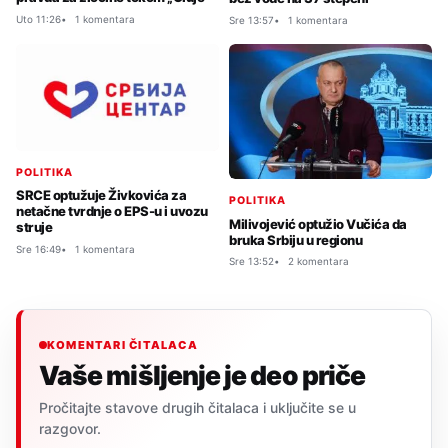
Uto 11:26
1 komentara
Sre 13:57
1 komentara
POLITIKA
SRCE optužuje Živkovića za
POLITIKA
netačne tvrdnje o EPS-u i uvozu
Milivojević optužio Vučića da
struje
bruka Srbiju u regionu
Sre 16:49
1 komentara
Sre 13:52
2 komentara
KOMENTARI ČITALACA
Vaše mišljenje je deo priče
Pročitajte stavove drugih čitalaca i uključite se u
razgovor.