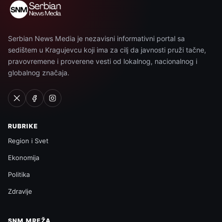
Serbian News Media je nezavisni informativni portal sa
sedištem u Kragujevcu koji ima za cilj da javnosti pruži tačne,
pravovremene i proverene vesti od lokalnog, nacionalnog i
globalnog značaja.
RUBRIKE
Region i Svet
Ekonomija
Politika
Zdravlje
SNM MREŽA