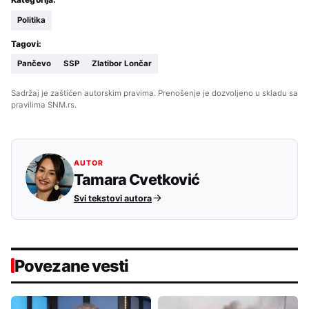
Politika
Tagovi:
Pančevo
SSP
Zlatibor Lončar
Sadržaj je zaštićen autorskim pravima. Prenošenje je dozvoljeno u skladu sa
pravilima SNM.rs.
AUTOR
Tamara Cvetković
Svi tekstovi autora
Povezane vesti