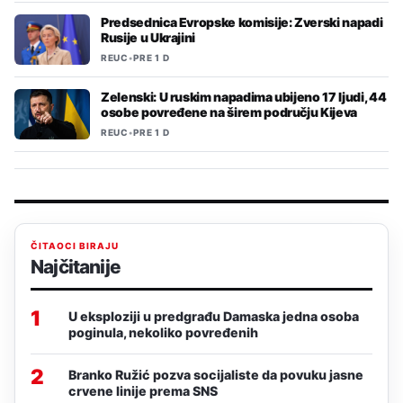
Predsednica Evropske komisije: Zverski napadi
Rusije u Ukrajini
REUC
•
PRE 1 D
Zelenski: U ruskim napadima ubijeno 17 ljudi, 44
osobe povređene na širem području Kijeva
REUC
•
PRE 1 D
ČITAOCI BIRAJU
Najčitanije
1
U eksploziji u predgrađu Damaska jedna osoba
poginula, nekoliko povređenih
2
Branko Ružić pozva socijaliste da povuku jasne
crvene linije prema SNS