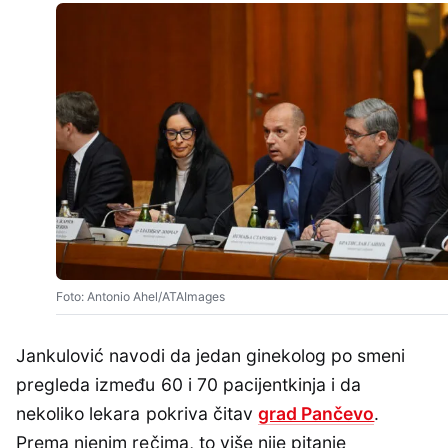
Foto: Antonio Ahel/ATAImages
Jankulović navodi da jedan ginekolog po smeni
pregleda između 60 i 70 pacijentkinja i da
nekoliko lekara pokriva čitav
grad Pančevo
.
Prema njenim rečima, to više nije pitanje