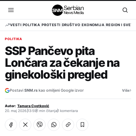
Pređi
na
Otvori
Otvo
sadržaj
meni
pret
VESTI
POLITIKA
PROTESTI
DRUŠTVO
EKONOMIJA
REGION I SVET
POLITIKA
SSP Pančevo pita
Lončara za čekanje na
ginekološki pregled
›
Postavi
SNM.rs
kao omiljeni Google izvor
Više
Autor:
Tamara Cvetković
20. maj 2026.
13:59
1 min čitanja
1 komentara