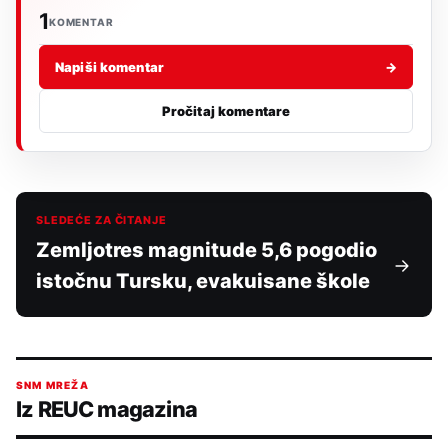
1
KOMENTAR
Napiši komentar
→
Pročitaj komentare
SLEDEĆE ZA ČITANJE
Zemljotres magnitude 5,6 pogodio
istočnu Tursku, evakuisane škole
SNM MREŽA
Iz REUC magazina