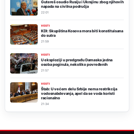
Gutereš osudio Rusiju i Ukrajinu zbog njihovih
napada na civilna područja
22:01
VESTI
KDI: Skupština Kosova mora biti konstituisana
do sutra
21:59
VESTI
U eksploziji u predgrađu Damaska jedna
osoba poginula, nekoliko povređenih
21:57
VESTI
Štab: U većem delu Srbije nema restrikcija
vodosnabdevanja, apel da se voda koristi
racionalno
21:34