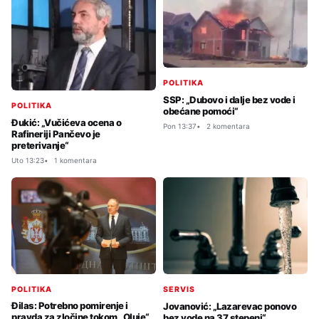
POLITIKA
SSP: „Dubovo i dalje bez vode i
POLITIKA
obećane pomoći“
Đukić: „Vučićeva ocena o
Pon 13:37
2 komentara
Rafineriji Pančevo je
preterivanje“
Uto 13:23
1 komentara
POLITIKA
SERVIS
Đilas: Potrebno pomirenje i
Jovanović: „Lazarevac ponovo
pravda za zločine tokom „Oluje“
bez vode na 37 stepeni“