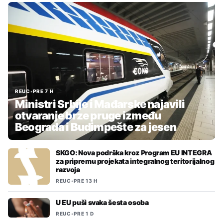
REUC
•
PRE 7 H
Ministri Srbije i Mađarske najavili
otvaranje brze pruge između
Beograda i Budimpešte za jesen
SKGO: Nova podrška kroz Program EU INTEGRA
za pripremu projekata integralnog teritorijalnog
razvoja
REUC
•
PRE 13 H
U EU puši svaka šesta osoba
REUC
•
PRE 1 D