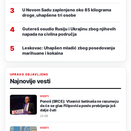
3
U Novom Sadu zaplenjeno oko 85 kilograma
droge, uhapšene tri osobe
4
Gutereš osudio Rusiju i Ukrajinu zbog njihovih
napada na civilna područja
5
Leskovac: Uhapšen mladić zbog posedovanja
marihuane i kokaina
UPRAVO OBJAVLJENO
Najnovije vesti
VESTI
Ponoš (SRCE): Vlasnici batinaša ne razumeju
da će se glas Filipovića posle prebijanja još
dalje čuti
22:06
VESTI