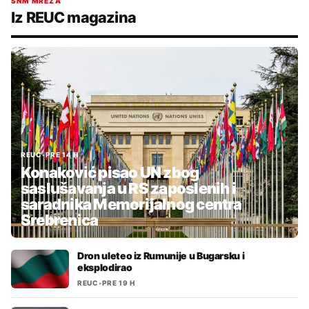
SNM MREŽA
Iz REUC magazina
REUC
•
PRE 14 H
Konaković pisao UN zbog
saslušavanja u RS zaposlenih i
saradnika Memorijalnog centra
Srebrenica
Dron uleteo iz Rumunije u Bugarsku i
eksplodirao
REUC
•
PRE 19 H