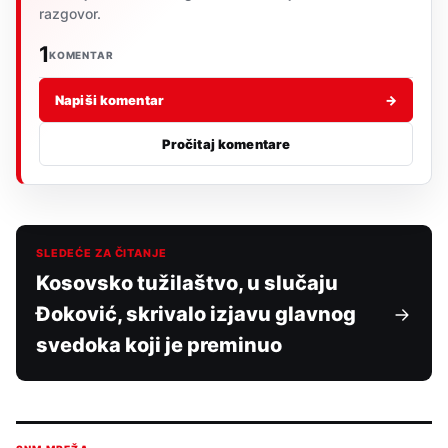
razgovor.
1
KOMENTAR
Napiši komentar
→
Pročitaj komentare
SLEDEĆE ZA ČITANJE
Kosovsko tužilaštvo, u slučaju
Đoković, skrivalo izjavu glavnog
svedoka koji je preminuo