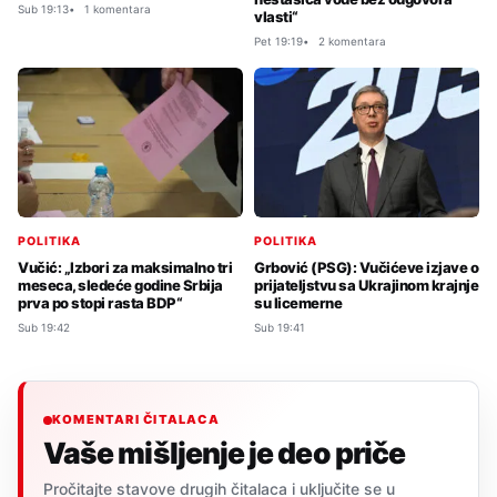
Sub 19:13
1 komentara
vlasti“
Pet 19:19
2 komentara
POLITIKA
POLITIKA
Vučić: „Izbori za maksimalno tri
Grbović (PSG): Vučićeve izjave o
meseca, sledeće godine Srbija
prijateljstvu sa Ukrajinom krajnje
prva po stopi rasta BDP“
su licemerne
Sub 19:42
Sub 19:41
KOMENTARI ČITALACA
Vaše mišljenje je deo priče
Pročitajte stavove drugih čitalaca i uključite se u