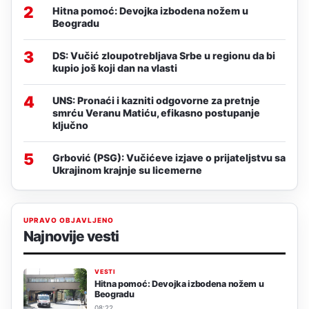
2
Hitna pomoć: Devojka izbodena nožem u
Beogradu
3
DS: Vučić zloupotrebljava Srbe u regionu da bi
kupio još koji dan na vlasti
4
UNS: Pronaći i kazniti odgovorne za pretnje
smrću Veranu Matiću, efikasno postupanje
ključno
5
Grbović (PSG): Vučićeve izjave o prijateljstvu sa
Ukrajinom krajnje su licemerne
UPRAVO OBJAVLJENO
Najnovije vesti
VESTI
Hitna pomoć: Devojka izbodena nožem u
Beogradu
08:22