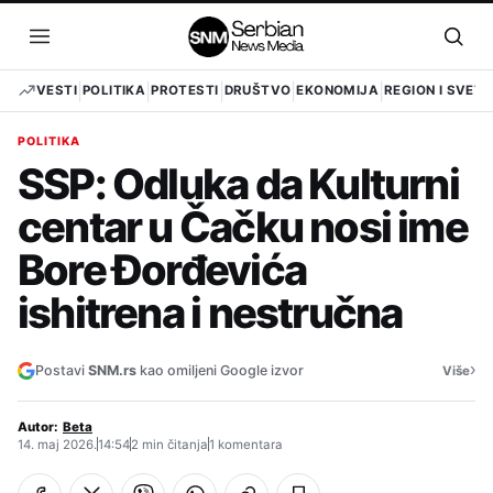
Pređi
na
Otvori
Otvo
sadržaj
meni
pret
VESTI
POLITIKA
PROTESTI
DRUŠTVO
EKONOMIJA
REGION I SVET
POLITIKA
SSP: Odluka da Kulturni
centar u Čačku nosi ime
Bore Đorđevića
ishitrena i nestručna
›
Postavi
SNM.rs
kao omiljeni Google izvor
Više
Autor:
Beta
14. maj 2026.
14:54
2 min čitanja
1 komentara