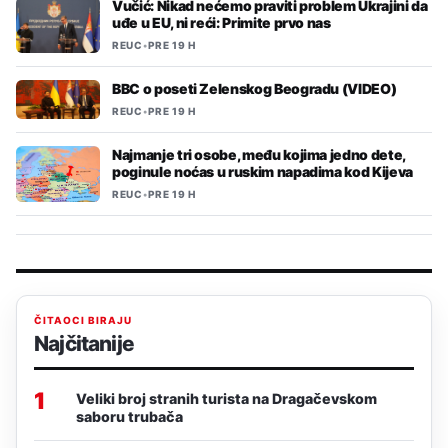
Vučić: Nikad nećemo praviti problem Ukrajini da
uđe u EU, ni reći: Primite prvo nas
REUC
•
PRE 19 H
BBC o poseti Zelenskog Beogradu (VIDEO)
REUC
•
PRE 19 H
Najmanje tri osobe, među kojima jedno dete,
poginule noćas u ruskim napadima kod Kijeva
REUC
•
PRE 19 H
ČITAOCI BIRAJU
Najčitanije
1
Veliki broj stranih turista na Dragačevskom
saboru trubača