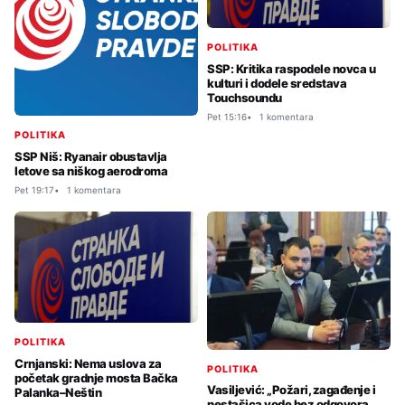
POLITIKA
SSP: Kritika raspodele novca u
kulturi i dodele sredstava
Touchsoundu
Pet 15:16
1 komentara
POLITIKA
SSP Niš: Ryanair obustavlja
letove sa niškog aerodroma
Pet 19:17
1 komentara
POLITIKA
Crnjanski: Nema uslova za
POLITIKA
početak gradnje mosta Bačka
Vasiljević: „Požari, zagađenje i
Palanka–Neštin
nestašica vode bez odgovora