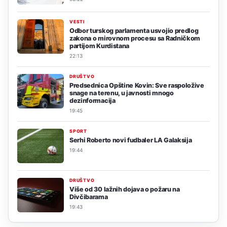
VESTI
Odbor turskog parlamenta usvojio predlog
zakona o mirovnom procesu sa Radničkom
partijom Kurdistana
22:13
DRUŠTVO
Predsednica Opštine Kovin: Sve raspoložive
snage na terenu, u javnosti mnogo
dezinformacija
19:45
SPORT
Serhi Roberto novi fudbaler LA Galaksija
19:44
DRUŠTVO
Više od 30 lažnih dojava o požaru na
Divčibarama
19:43