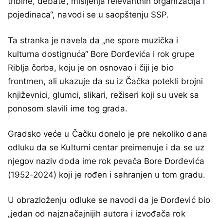
tribine, debate, mišljenja relevantnih organizacija i
pojedinaca“, navodi se u saopštenju SSP.
Ta stranka je navela da „ne spore muzička i
kulturna dostignuća“ Bore Đorđevića i rok grupe
Riblja čorba, koju je on osnovao i čiji je bio
frontmen, ali ukazuje da su iz Čačka potekli brojni
književnici, glumci, slikari, režiseri koji su uvek sa
ponosom slavili ime tog grada.
Gradsko veće u Čačku donelo je pre nekoliko dana
odluku da se Kulturni centar preimenuje i da se uz
njegov naziv doda ime rok pevača Bore Đorđevića
(1952-2024) koji je rođen i sahranjen u tom gradu.
U obrazloženju odluke se navodi da je Đorđević bio
„jedan od najznačajnijih autora i izvođača rok