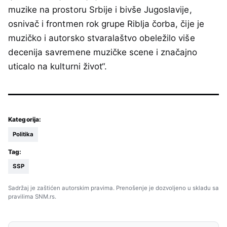
muzike na prostoru Srbije i bivše Jugoslavije,
osnivač i frontmen rok grupe Riblja čorba, čije je
muzičko i autorsko stvaralaštvo obeležilo više
decenija savremene muzičke scene i značajno
uticalo na kulturni život“.
Kategorija:
Politika
Tag:
SSP
Sadržaj je zaštićen autorskim pravima. Prenošenje je dozvoljeno u skladu sa
pravilima SNM.rs.