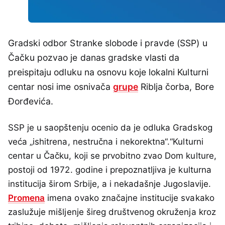
Gradski odbor Stranke slobode i pravde (SSP) u
Čačku pozvao je danas gradske vlasti da
preispitaju odluku na osnovu koje lokalni Kulturni
centar nosi ime osnivača
grupe
Riblja čorba, Bore
Đorđevića.
SSP je u saopštenju ocenio da je odluka Gradskog
veća „ishitrena, nestručna i nekorektna“.“Kulturni
centar u Čačku, koji se prvobitno zvao Dom kulture,
postoji od 1972. godine i prepoznatljiva je kulturna
institucija širom Srbije, a i nekadašnje Jugoslavije.
Promena
imena ovako značajne institucije svakako
zaslužuje mišljenje šireg društvenog okruženja kroz