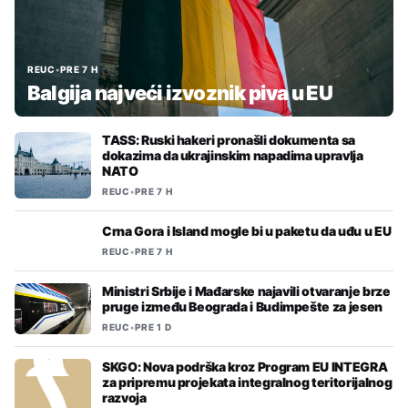
REUC
•
PRE 7 H
Balgija najveći izvoznik piva u EU
TASS: Ruski hakeri pronašli dokumenta sa
dokazima da ukrajinskim napadima upravlja
NATO
REUC
•
PRE 7 H
Crna Gora i Island mogle bi u paketu da uđu u EU
REUC
•
PRE 7 H
Ministri Srbije i Mađarske najavili otvaranje brze
pruge između Beograda i Budimpešte za jesen
REUC
•
PRE 1 D
SKGO: Nova podrška kroz Program EU INTEGRA
za pripremu projekata integralnog teritorijalnog
razvoja