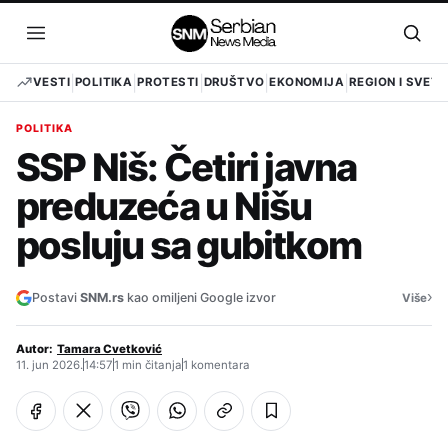
Pređi
na
Otvori
Otvo
sadržaj
meni
pret
VESTI
POLITIKA
PROTESTI
DRUŠTVO
EKONOMIJA
REGION I SVET
POLITIKA
SSP Niš: Četiri javna
preduzeća u Nišu
posluju sa gubitkom
›
Postavi
SNM.rs
kao omiljeni Google izvor
Više
Autor:
Tamara Cvetković
11. jun 2026.
14:57
1 min čitanja
1 komentara