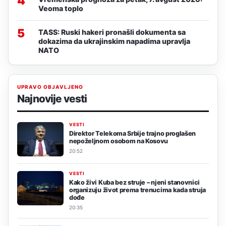
4
Veoma toplo
5
TASS: Ruski hakeri pronašli dokumenta sa
dokazima da ukrajinskim napadima upravlja
NATO
UPRAVO OBJAVLJENO
Najnovije vesti
VESTI
Direktor Telekoma Srbije trajno proglašen
nepoželjnom osobom na Kosovu
20:52
VESTI
Kako živi Kuba bez struje – njeni stanovnici
organizuju život prema trenucima kada struja
dođe
20:35