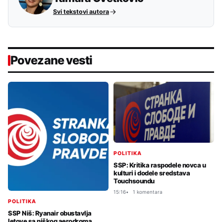
Svi tekstovi autora
Povezane vesti
POLITIKA
SSP: Kritika raspodele novca u
kulturi i dodele sredstava
Touchsoundu
15:16
1 komentara
POLITIKA
SSP Niš: Ryanair obustavlja
letove sa niškog aerodroma