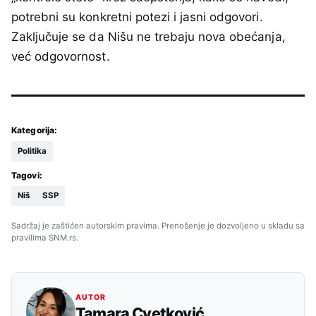
potrebni su konkretni potezi i jasni odgovori.
Zaključuje se da Nišu ne trebaju nova obećanja,
već odgovornost.
Kategorija:
Politika
Tagovi:
Niš
SSP
Sadržaj je zaštićen autorskim pravima. Prenošenje je dozvoljeno u skladu sa
pravilima SNM.rs.
AUTOR
Tamara Cvetković