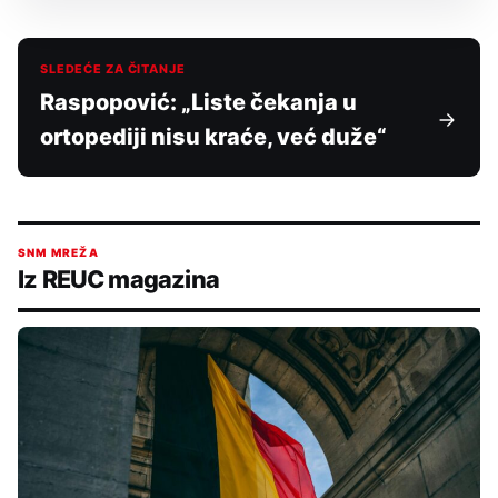
SLEDEĆE ZA ČITANJE
Raspopović: „Liste čekanja u
ortopediji nisu kraće, već duže“
SNM MREŽA
Iz REUC magazina