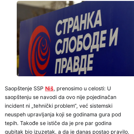
Saopštenje SSP
Niš
, prenosimo u celosti: U
saopštenju se navodi da ovo nije pojedinačan
incident ni „tehnički problem“, već sistemski
neuspeh upravljanja koji se godinama gura pod
tepih. Takođe se ističe da je pre par godina
gubitak bio izuzetak, a da je danas postao pravilo.