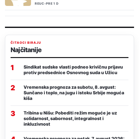
REUC
•
PRE 1 D
ČITAOCI BIRAJU
Najčitanije
1
Sindikat sudske vlasti podneo krivičnu prijavu
protiv predsednice Osnovnog suda u Užicu
2
Vremenska prognoza za subotu, 8. avgust:
Sunčano i toplo, na jugu i istoku Srbije moguća
kiša
3
Tribina u Nišu: Pobediti režim moguće je uz
solidarnost, sabornost, integralnost i
inkluzivnost
Vremenska prognoza za petak, 7. avgust 2026: