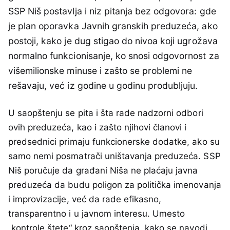
SSP Niš postavlja i niz pitanja bez odgovora: gde
je plan oporavka Javnih granskih preduzeća, ako
postoji, kako je dug stigao do nivoa koji ugrožava
normalno funkcionisanje, ko snosi odgovornost za
višemilionske minuse i zašto se problemi ne
rešavaju, već iz godine u godinu produbljuju.
U saopštenju se pita i šta rade nadzorni odbori
ovih preduzeća, kao i zašto njihovi članovi i
predsednici primaju funkcionerske dodatke, ako su
samo nemi posmatrači uništavanja preduzeća. SSP
Niš poručuje da građani Niša ne plaćaju javna
preduzeća da budu poligon za politička imenovanja
i improvizacije, već da rade efikasno,
transparentno i u javnom interesu. Umesto
„kontrole štete“ kroz saopštenja, kako se navodi,