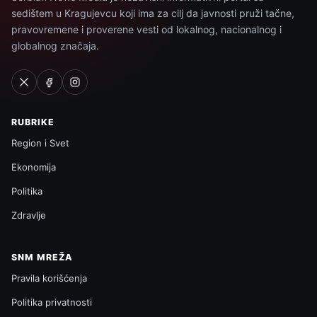
sedištem u Kragujevcu koji ima za cilj da javnosti pruži tačne,
pravovremene i proverene vesti od lokalnog, nacionalnog i
globalnog značaja.
RUBRIKE
Region i Svet
Ekonomija
Politika
Zdravlje
SNM MREŽA
Pravila korišćenja
Politika privatnosti