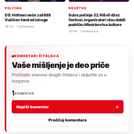
POLITIKA
DRUŠTVO
DS: Hofman neće zaštititi
Sutra počinje 32. Nišvil džez
Vučićev fond od istrage
festival, organizatori nisu dobili
podršku Ministarstva kulture
19:13
1 komentara
15:19
1 komentara
KOMENTARI ČITALACA
Vaše mišljenje je deo priče
Pročitajte stavove drugih čitalaca i uključite se u
razgovor.
1
KOMENTAR
Napiši komentar
→
Pročitaj komentare