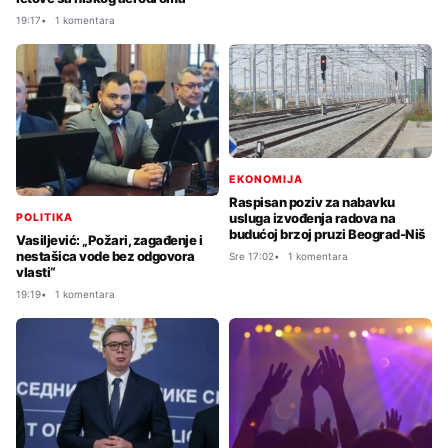
19:17
1 komentara
EKONOMIJA
Raspisan poziv za nabavku
usluga izvođenja radova na
POLITIKA
budućoj brzoj pruzi Beograd-Niš
Vasiljević: „Požari, zagađenje i
nestašica vode bez odgovora
Sre 17:02
1 komentara
vlasti“
19:19
1 komentara