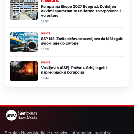
EKONOMIJA
Kompanija Ekspo 2027 Beograd: Dodeljen
okvirni sporazum za uniforme za zaposlene i
volontere
19:57
VESTI
SSP Niš: Zašto država dozvoljava da Niš izgubi
avio-linije do Evrope
19:50
VESTI
Vasiljević (SSP): Požari u Srbiji ogolili
naprednjačku korupciju
19:44
Serbian News Media je nezavisni informativni portal sa