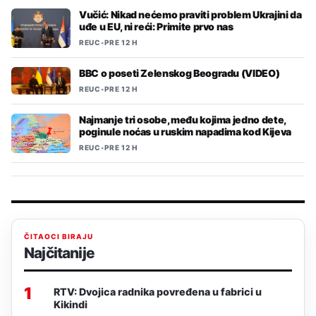
Vučić: Nikad nećemo praviti problem Ukrajini da
uđe u EU, ni reći: Primite prvo nas
REUC
•
PRE 12 H
BBC o poseti Zelenskog Beogradu (VIDEO)
REUC
•
PRE 12 H
Najmanje tri osobe, među kojima jedno dete,
poginule noćas u ruskim napadima kod Kijeva
REUC
•
PRE 12 H
ČITAOCI BIRAJU
Najčitanije
1
RTV: Dvojica radnika povređena u fabrici u
Kikindi