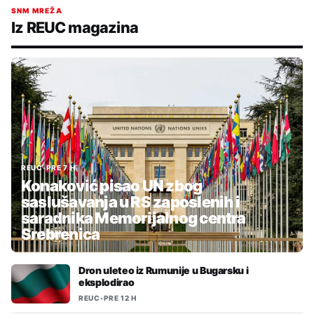
SNM MREŽA
Iz REUC magazina
REUC
•
PRE 7 H
Konaković pisao UN zbog
saslušavanja u RS zaposlenih i
saradnika Memorijalnog centra
Srebrenica
Dron uleteo iz Rumunije u Bugarsku i
eksplodirao
REUC
•
PRE 12 H