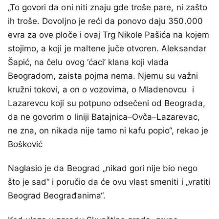
„To govori da oni niti znaju gde troše pare, ni zašto
ih troše. Dovoljno je reći da ponovo daju 350.000
evra za ove ploče i ovaj Trg Nikole Pašića na kojem
stojimo, a koji je maltene juče otvoren. Aleksandar
Šapić, na čelu ovog ‘ćaci’ klana koji vlada
Beogradom, zaista pojma nema. Njemu su važni
kružni tokovi, a on o vozovima, o Mladenovcu i
Lazarevcu koji su potpuno odsečeni od Beograda,
da ne govorim o liniji Batajnica–Ovča–Lazarevac,
ne zna, on nikada nije tamo ni kafu popio“, rekao je
Bošković
Naglasio je da Beograd „nikad gori nije bio nego
što je sad“ i poručio da će ovu vlast smeniti i „vratiti
Beograd Beograđanima“.