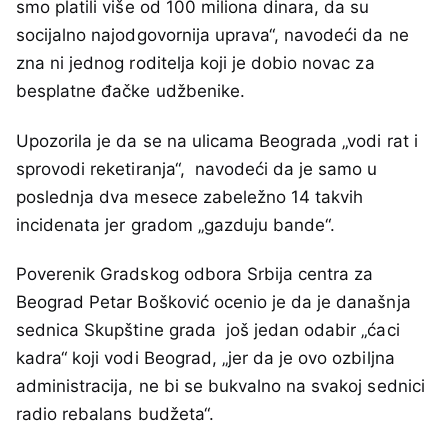
smo platili više od 100 miliona dinara, da su
socijalno najodgovornija uprava“, navodeći da ne
zna ni jednog roditelja koji je dobio novac za
besplatne đačke udžbenike.
Upozorila je da se na ulicama Beograda „vodi rat i
sprovodi reketiranja“, navodeći da je samo u
poslednja dva mesece zabeležno 14 takvih
incidenata jer gradom „gazduju bande“.
Poverenik Gradskog odbora Srbija centra za
Beograd Petar Bošković ocenio je da je današnja
sednica Skupštine grada još jedan odabir „ćaci
kadra“ koji vodi Beograd, „jer da je ovo ozbiljna
administracija, ne bi se bukvalno na svakoj sednici
radio rebalans budžeta“.