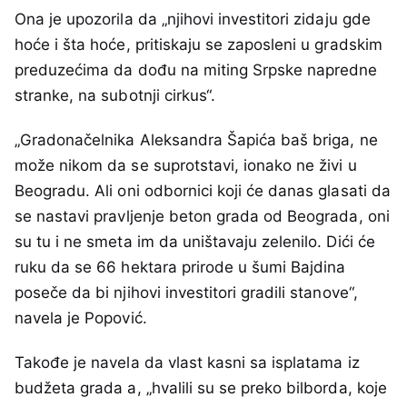
Ona je upozorila da „njihovi investitori zidaju gde
hoće i šta hoće, pritiskaju se zaposleni u gradskim
preduzećima da dođu na miting Srpske napredne
stranke, na subotnji cirkus“.
„Gradonačelnika Aleksandra Šapića baš briga, ne
može nikom da se suprotstavi, ionako ne živi u
Beogradu. Ali oni odbornici koji će danas glasati da
se nastavi pravljenje beton grada od Beograda, oni
su tu i ne smeta im da uništavaju zelenilo. Dići će
ruku da se 66 hektara prirode u šumi Bajdina
poseče da bi njihovi investitori gradili stanove“,
navela je Popović.
Takođe je navela da vlast kasni sa isplatama iz
budžeta grada a, „hvalili su se preko bilborda, koje