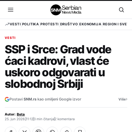
Pređi
na
Otvori
Otvo
sadržaj
meni
pret
VESTI
POLITIKA
PROTESTI
DRUŠTVO
EKONOMIJA
REGION I SVET
VESTI
SSP i Srce: Grad vode
ćaci kadrovi, vlast će
uskoro odgovarati u
slobodnoj Srbiji
›
Postavi
SNM.rs
kao omiljeni Google izvor
Više
Autor:
Beta
25. jun 2026.
11:12
3 min čitanja
2 komentara