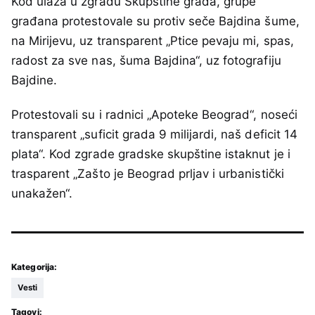
Kod ulaza u zgradu Skupštine grada, grupe
građana protestovale su protiv seče Bajdina šume,
na Mirijevu, uz transparent „Ptice pevaju mi, spas,
radost za sve nas, šuma Bajdina“, uz fotografiju
Bajdine.
Protestovali su i radnici „Apoteke Beograd“, noseći
transparent „suficit grada 9 milijardi, naš deficit 14
plata“. Kod zgrade gradske skupštine istaknut je i
trasparent „Zašto je Beograd prljav i urbanistički
unakažen“.
Kategorija:
Vesti
Tagovi: