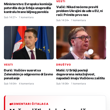
VESTI
Ministarstvo: Evropska komisija
Vučić: Nikad nećemo praviti
potvrdila da je Srbija unapredila
problem Ukrajini da uđe u EU, ni
kontrolu hrane biljnog porekla
reći: Primite prvo nas
Sub 14:27
1 komentara
Sub 14:24
1 komentara
VESTI
DRUŠTVO
Đurić: Vučićev susret sa
Matić: U Srbiji postoji
Zelenskim je odgovorno državno
dogovorena nekažnjivost,
ponašanje
napadači imaju Vučićevu zaštitu
Sub 14:04
4 komentara
Sub 14:06
1 komentara
KOMENTARI ČITALACA