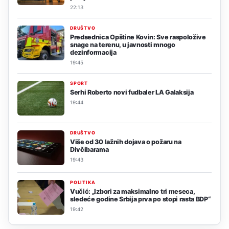
22:13
DRUŠTVO
Predsednica Opštine Kovin: Sve raspoložive
snage na terenu, u javnosti mnogo
dezinformacija
19:45
SPORT
Serhi Roberto novi fudbaler LA Galaksija
19:44
DRUŠTVO
Više od 30 lažnih dojava o požaru na
Divčibarama
19:43
POLITIKA
Vučić: „Izbori za maksimalno tri meseca,
sledeće godine Srbija prva po stopi rasta BDP“
19:42