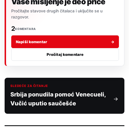
Vaše mišljenje je deo priče
Pročitajte stavove drugih čitalaca i uključite se u
razgovor.
2
KOMENTARA
Napiši komentar
→
Pročitaj komentare
SLEDEĆE ZA ČITANJE
Srbija ponudila pomoć Venecueli,
Vučić uputio saučešće