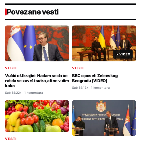
Povezane vesti
VIDEO
VESTI
VESTI
Vučić o Ukrajini: Nadam se da će
BBC o poseti Zelenskog
rat da se završi sutra, ali ne vidim
Beogradu (VIDEO)
kako
Sub 14:13
1 komentara
Sub 14:22
1 komentara
VESTI