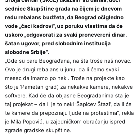
sednice Skupštine grada na čijem je dnevom
redu rebalans budžeta, da Beograd očigledno
vode „čaci kadrovi“, uz poruku vlastima da će
uskoro „odgovorati za svaki pronevereni dinar,
šatan ugovor, pred slobodnim institucija
slobodne Srbije“.
„Gde su pare Beograđana, na šta troše naš novac.
Ovo je drugi rebalans u junu, da li ćemo svaki
mesec da imamo po neki. Troše na projekte kao
što je ‘Pametan grad’, za nekakve kamere, nekakve
softvere. Kad će da objasne Beograđanima šta je
taj projekat – da li je to neki ‘Šapićev Štazi’, da li će
te kamere da prepoznaju ljude na protestima“, rekla
je Mila Popović, u zajedničkom obraćanju ispred
zgrade gradske skupštine.