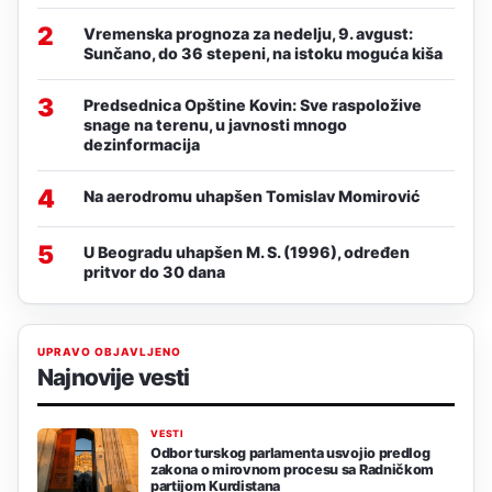
2
Vremenska prognoza za nedelju, 9. avgust:
Sunčano, do 36 stepeni, na istoku moguća kiša
3
Predsednica Opštine Kovin: Sve raspoložive
snage na terenu, u javnosti mnogo
dezinformacija
4
Na aerodromu uhapšen Tomislav Momirović
5
U Beogradu uhapšen M. S. (1996), određen
pritvor do 30 dana
UPRAVO OBJAVLJENO
Najnovije vesti
VESTI
Odbor turskog parlamenta usvojio predlog
zakona o mirovnom procesu sa Radničkom
partijom Kurdistana