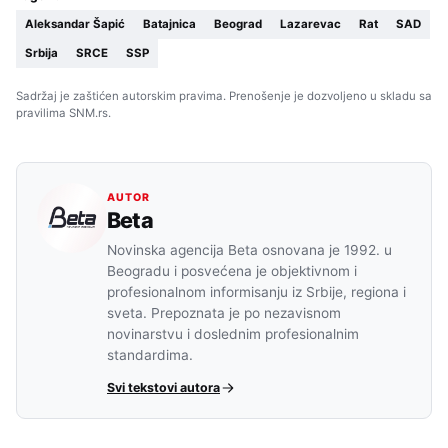
Aleksandar Šapić
Batajnica
Beograd
Lazarevac
Rat
SAD
Srbija
SRCE
SSP
Sadržaj je zaštićen autorskim pravima. Prenošenje je dozvoljeno u skladu sa
pravilima SNM.rs.
AUTOR
Beta
Novinska agencija Beta osnovana je 1992. u
Beogradu i posvećena je objektivnom i
profesionalnom informisanju iz Srbije, regiona i
sveta. Prepoznata je po nezavisnom
novinarstvu i doslednim profesionalnim
standardima.
Svi tekstovi autora