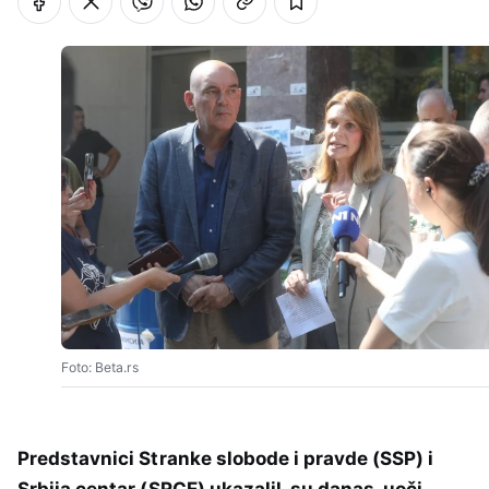
Foto: Beta.rs
Predstavnici Stranke slobode i pravde (SSP) i
Srbija centar (SRCE) ukazalil su danas, uoči