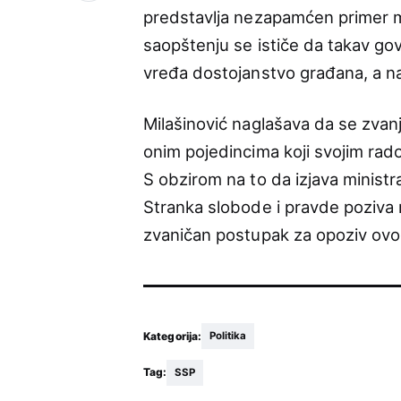
predstavlja nezapamćen primer m
saopštenju se ističe da takav gov
vređa dostojanstvo građana, a nar
Milašinović naglašava da se zvan
onim pojedincima koji svojim rad
S obzirom na to da izjava ministr
Stranka slobode i pravde poziva
zvaničan postupak za opoziv ovog
Kategorija:
Politika
Tag:
SSP