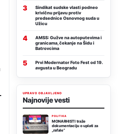
3
Sindikat sudske vlasti podneo
krivičnu prijavu protiv
predsednice Osnovnog suda u
Užicu
4
AMSS: Gužve na autoputevima i
granicama, čekanje na Šidu i
Batrovcima
5
Prvi Modernator Foto Fest od 19.
avgusta u Beogradu
u
UPRAVO OBJAVLJENO
Najnovije vesti
POLITIKA
MONARHISTI traže
dokumentaciju o uplati za
„rafale“