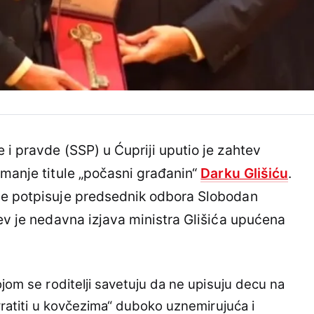
 i pravde (SSP) u Ćupriji uputio je zahtev
imanje titule „počasni građanin“
Darku Glišiću
.
je potpisuje predsednik odbora Slobodan
tev je nedavna izjava ministra Glišića upućena
jom se roditelji savetuju da ne upisuju decu na
vratiti u kovčezima“ duboko uznemirujuća i