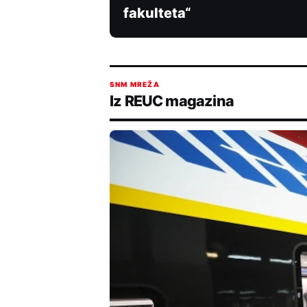
fakulteta“
SNM MREŽA
Iz REUC magazina