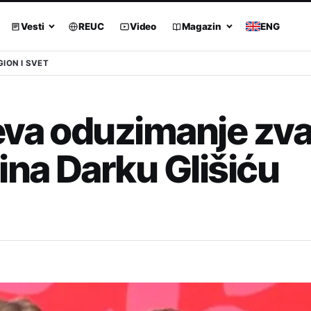
Vesti
REUC
Video
Magazin
ENG
GION I SVET
eva oduzimanje zva
na Darku Glišiću