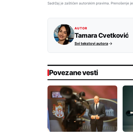
Sadržaj je zaštićen autorskim pravima. Prenošenje je
AUTOR
Tamara Cvetković
Svi tekstovi autora
Povezane vesti