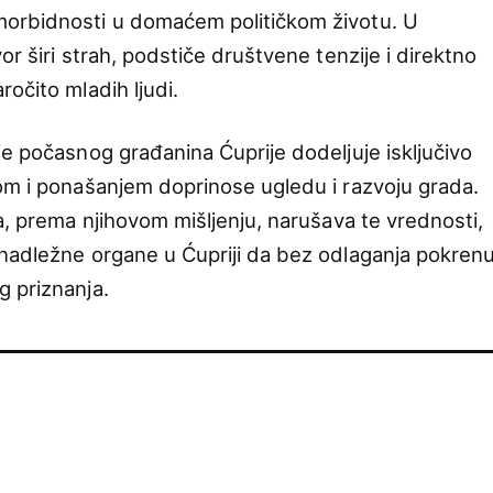
orbidnosti u domaćem političkom životu. U
or širi strah, podstiče društvene tenzije i direktno
očito mladih ljudi.
je počasnog građanina Ćuprije dodeljuje isključivo
om i ponašanjem doprinose ugledu i razvoju grada.
a, prema njihovom mišljenju, narušava te vrednosti,
 nadležne organe u Ćupriji da bez odlaganja pokren
 priznanja.