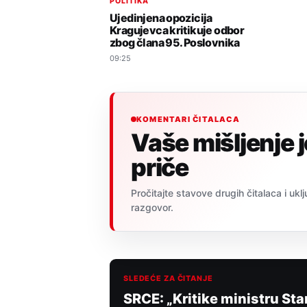
POLITIKA
Ujedinjena opozicija
Kragujevca kritikuje odbor
zbog člana 95. Poslovnika
09:25
KOMENTARI ČITALACA
Vaše mišljenje 
priče
Pročitajte stavove drugih čitalaca i uklj
razgovor.
SLEDEĆE ZA ČITANJE
SRCE: „Kritike ministru St