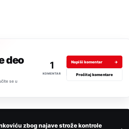
je deo
1
Napiši komentar
→
KOMENTAR
Pročitaj komentare
učite se u
ankoviću zbog najave strože kontrole