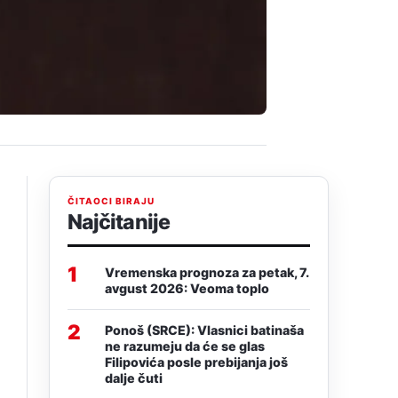
ČITAOCI BIRAJU
Najčitanije
1
Vremenska prognoza za petak, 7.
avgust 2026: Veoma toplo
2
Ponoš (SRCE): Vlasnici batinaša
ne razumeju da će se glas
Filipovića posle prebijanja još
dalje čuti