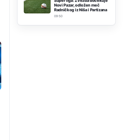
Super liga: Zvezda dočekuje
Novi Pazar, odložen meč
Radničkog iz Niša i Partizana
09:50