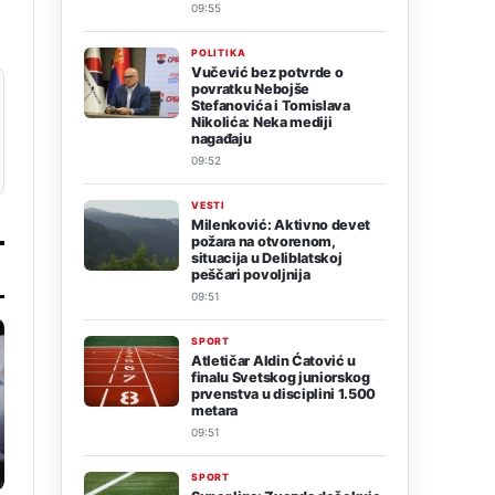
09:55
POLITIKA
Vučević bez potvrde o
povratku Nebojše
Stefanovića i Tomislava
Nikolića: Neka mediji
nagađaju
09:52
VESTI
Milenković: Aktivno devet
požara na otvorenom,
situacija u Deliblatskoj
peščari povoljnija
09:51
SPORT
Atletičar Aldin Ćatović u
finalu Svetskog juniorskog
prvenstva u disciplini 1.500
metara
09:51
SPORT