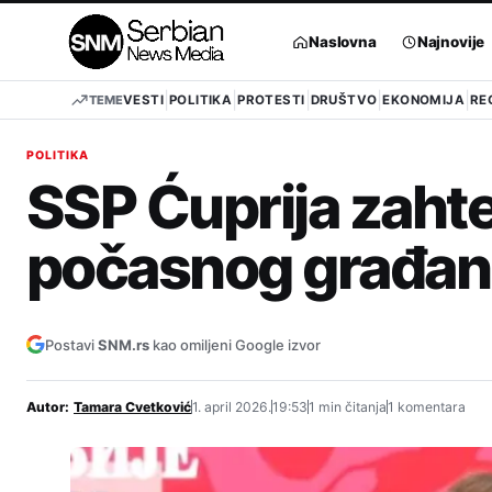
Pređi
na
Naslovna
Najnovije
sadržaj
TEME
VESTI
POLITIKA
PROTESTI
DRUŠTVO
EKONOMIJA
RE
POLITIKA
SSP Ćuprija zaht
počasnog građani
Postavi
SNM.rs
kao omiljeni Google izvor
Autor:
Tamara Cvetković
1. april 2026.
19:53
1 min čitanja
1 komentara