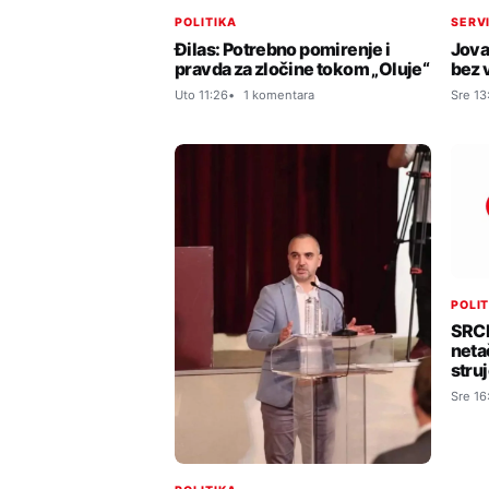
POLITIKA
SERV
Đilas: Potrebno pomirenje i
Jova
pravda za zločine tokom „Oluje“
bez 
Uto 11:26
1 komentara
Sre 13
POLI
SRCE
neta
stru
Sre 16