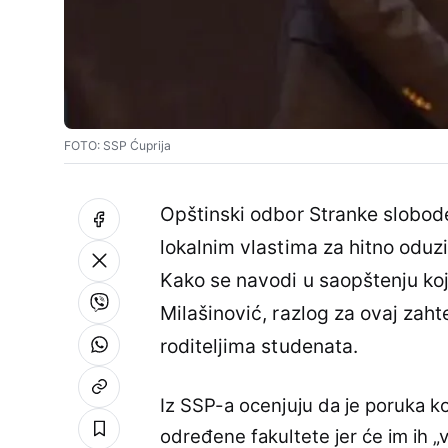
FOTO: SSP Ćuprija
Opštinski odbor Stranke slobode
lokalnim vlastima za hitno oduz
Kako se navodi u saopštenju ko
Milašinović, razlog za ovaj zah
roditeljima studenata.
Iz SSP-a ocenjuju da je poruka ko
određene fakultete jer će im ih „