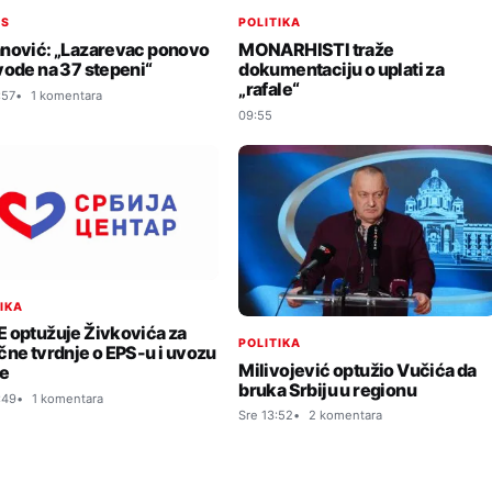
IS
POLITIKA
nović: „Lazarevac ponovo
MONARHISTI traže
vode na 37 stepeni“
dokumentaciju o uplati za
„rafale“
:57
1 komentara
09:55
TIKA
 optužuje Živkovića za
POLITIKA
čne tvrdnje o EPS-u i uvozu
Milivojević optužio Vučića da
je
bruka Srbiju u regionu
:49
1 komentara
Sre 13:52
2 komentara