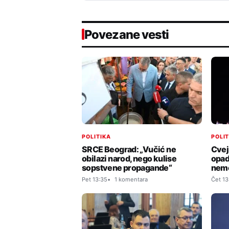
Povezane vesti
POLITIKA
POLI
SRCE Beograd: „Vučić ne
Cvej
obilazi narod, nego kulise
opad
sopstvene propagande“
nem
Pet 13:35
1 komentara
Čet 13