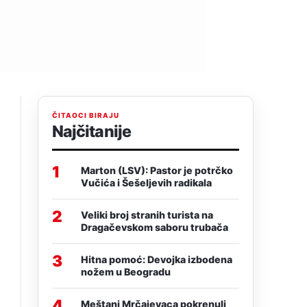
ČITAOCI BIRAJU
Najčitanije
1
Marton (LSV): Pastor je potrčko
Vučića i Šešeljevih radikala
2
Veliki broj stranih turista na
Dragačevskom saboru trubača
3
Hitna pomoć: Devojka izbodena
nožem u Beogradu
4
Meštani Mrčajevaca pokrenuli