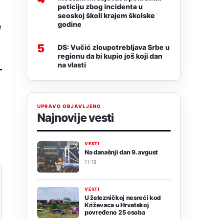
peticiju zbog incidenta u
seoskoj školi krajem školske
godine
e
5
DS: Vučić zloupotrebljava Srbe u
regionu da bi kupio još koji dan
na vlasti
UPRAVO OBJAVLJENO
Najnovije vesti
VESTI
Na današnji dan 9. avgust
11:19
VESTI
U železničkoj nesreći kod
Križevaca u Hrvatskoj
povređeno 25 osoba