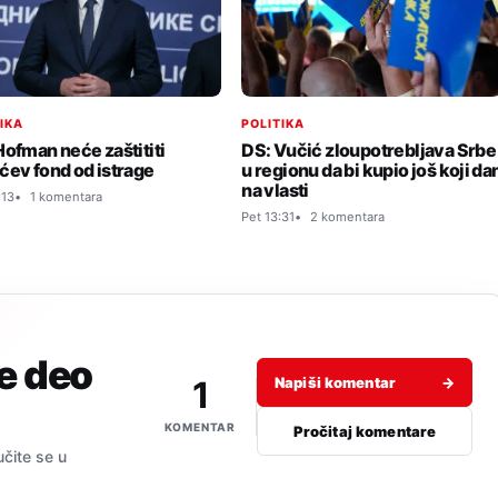
TIKA
POLITIKA
Hofman neće zaštititi
DS: Vučić zloupotrebljava Srbe
ćev fond od istrage
u regionu da bi kupio još koji da
na vlasti
:13
1 komentara
Pet 13:31
2 komentara
je deo
1
Napiši komentar
→
KOMENTAR
Pročitaj komentare
učite se u