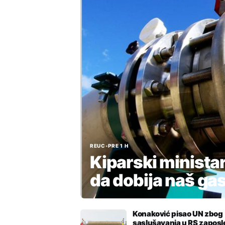
REUC
•
PRE 1 H
Kiparski minista
da dobija naš ga
Konaković pisao UN zbog
saslušavanja u RS zaposle