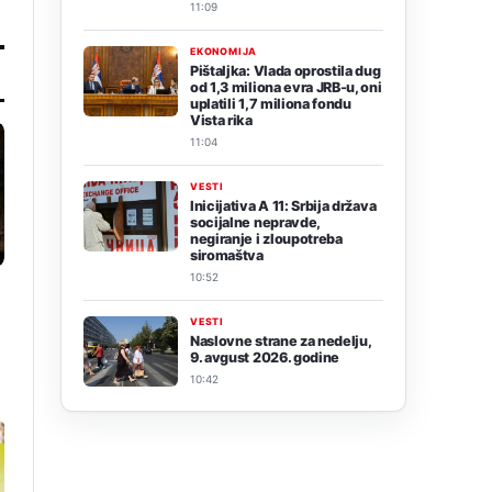
11:09
EKONOMIJA
Pištaljka: Vlada oprostila dug
od 1,3 miliona evra JRB-u, oni
uplatili 1,7 miliona fondu
Vista rika
11:04
VESTI
Inicijativa A 11: Srbija država
socijalne nepravde,
negiranje i zloupotreba
siromaštva
10:52
VESTI
Naslovne strane za nedelju,
9. avgust 2026. godine
10:42