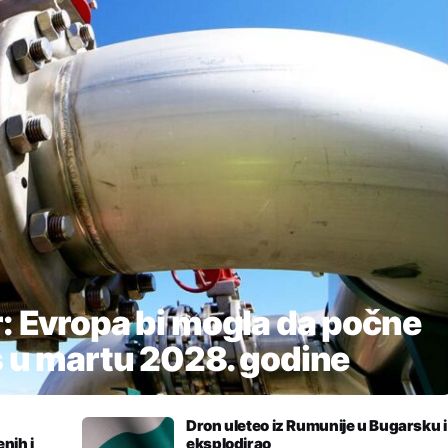
r: Evropa bi mogla da počne
s u martu 2028. godine
Dron uleteo iz Rumunije u Bugarsku i
nih i
eksplodirao