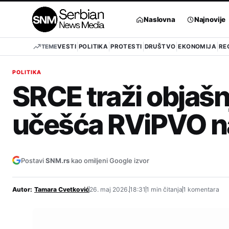
Pređi
na
Naslovna
Najnovije
sadržaj
TEME
VESTI
POLITIKA
PROTESTI
DRUŠTVO
EKONOMIJA
RE
POLITIKA
SRCE traži objašn
učešća RViPVO na
Postavi
SNM.rs
kao omiljeni Google izvor
Autor:
Tamara Cvetković
26. maj 2026.
18:31
1 min čitanja
1 komentara