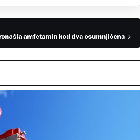
 pronašla amfetamin kod dva osumnjičena