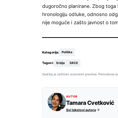
dugoročno planirane. Zbog toga S
hronologiju odluke, odnosno odg
nije moguće i zašto javnost o t
Kategorija:
Politika
Tagovi:
Srbija
SRCE
Sadržaj je zaštićen autorskim pravima. Prenošenje je
AUTOR
Tamara Cvetković
Svi tekstovi autora