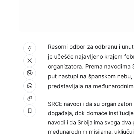
Resorni odbor za odbranu i unut
je učešće najavljeno krajem fe
organizatora. Prema navodima 
put nastupi na španskom nebu, a 
predstavljala na međunarodnim
SRCE navodi i da su organizatori
događaja, dok domaće institucije
navodi i da Srbija ima svega dv
međunarodnim misijama, uključuj