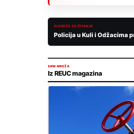
SLEDEĆE ZA ČITANJE
Policija u Kuli i Odžacima
SNM MREŽA
Iz REUC magazina