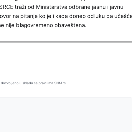
RCE traži od Ministarstva odbrane jasnu i javnu
ovor na pitanje ko je i kada doneo odluku da učešć
ome nije blagovremeno obaveštena.
 dozvoljeno u skladu sa pravilima SNM.rs.