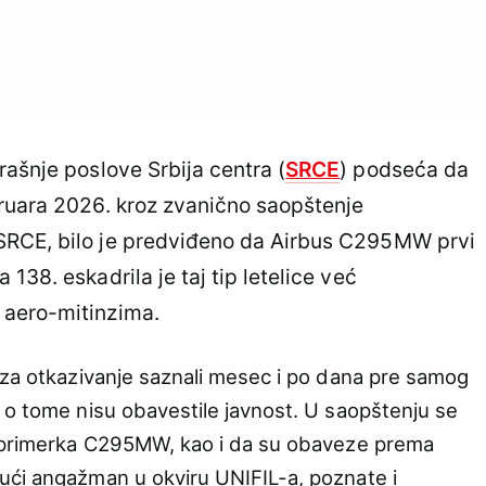
rašnje poslove Srbija centra (
SRCE
) podseća da
bruara 2026. kroz zvanično saopštenje
SRCE, bilo je predviđeno da Airbus C295MW prvi
138. eskadrila je taj tip letelice već
 aero-mitinzima.
 za otkazivanje saznali mesec i po dana pre samog
 o tome nisu obavestile javnost. U saopštenju se
a primerka C295MW, kao i da su obaveze prema
ući angažman u okviru UNIFIL-a, poznate i