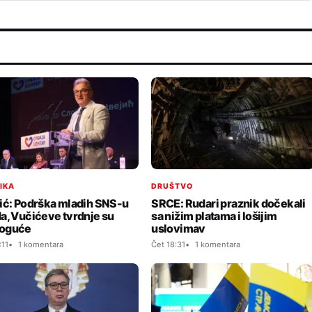
TIKA
DRUŠTVO
ić: Podrška mladih SNS-u
SRCE: Rudari praznik dočekali
a, Vučićeve tvrdnje su
sa nižim platama i lošijim
oguće
uslovimav
:11
1 komentara
Čet 18:31
1 komentara