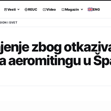
Vesti
REUC
Video
Magazin
ENG
GION I SVET
jenje zbog otkaziv
 aeromitingu u Špa