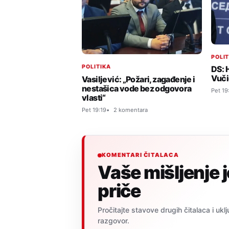
POLI
POLITIKA
DS: 
Vuči
Vasiljević: „Požari, zagađenje i
nestašica vode bez odgovora
Pet 19
vlasti“
Pet 19:19
2 komentara
KOMENTARI ČITALACA
Vaše mišljenje 
priče
Pročitajte stavove drugih čitalaca i uklj
razgovor.