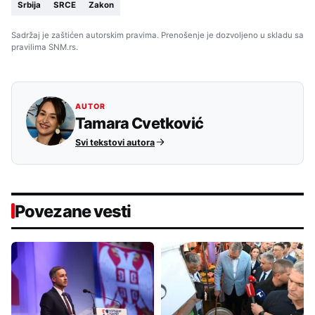
Srbija
SRCE
Zakon
Sadržaj je zaštićen autorskim pravima. Prenošenje je dozvoljeno u skladu sa
pravilima SNM.rs.
AUTOR
Tamara Cvetković
Svi tekstovi autora
Povezane vesti