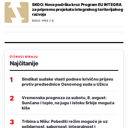
SKGO: Nova podrška kroz Program EU INTEGRA
za pripremu projekata integralnog teritorijalnog
razvoja
REUC
•
PRE 1 D
ČITAOCI BIRAJU
Najčitanije
1
Sindikat sudske vlasti podneo krivičnu prijavu
protiv predsednice Osnovnog suda u Užicu
2
Vremenska prognoza za subotu, 8. avgust:
Sunčano i toplo, na jugu i istoku Srbije moguća
kiša
3
Tribina u Nišu: Pobediti režim moguće je uz
solidarnost, sabornost, integralnost i