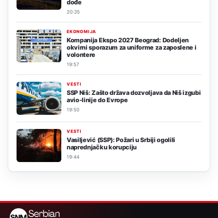
dođe
20:35
EKONOMIJA
Kompanija Ekspo 2027 Beograd: Dodeljen
okvirni sporazum za uniforme za zaposlene i
volontere
19:57
VESTI
SSP Niš: Zašto država dozvoljava da Niš izgubi
avio-linije do Evrope
19:50
VESTI
Vasiljević (SSP): Požari u Srbiji ogolili
naprednjačku korupciju
19:44