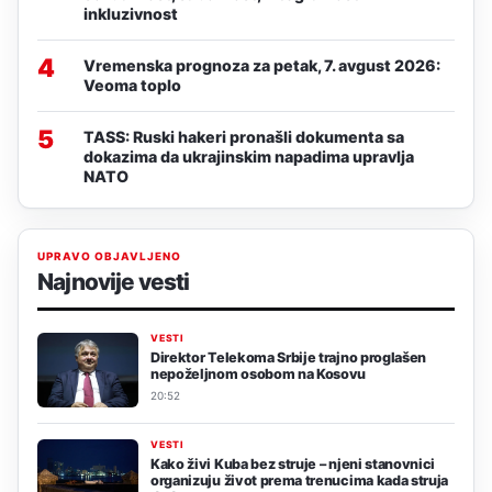
inkluzivnost
4
Vremenska prognoza za petak, 7. avgust 2026:
Veoma toplo
5
TASS: Ruski hakeri pronašli dokumenta sa
dokazima da ukrajinskim napadima upravlja
NATO
UPRAVO OBJAVLJENO
Najnovije vesti
VESTI
Direktor Telekoma Srbije trajno proglašen
nepoželjnom osobom na Kosovu
20:52
VESTI
Kako živi Kuba bez struje – njeni stanovnici
organizuju život prema trenucima kada struja