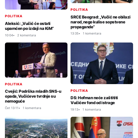
POLITIKA
POLITIKA
SRCE Beograd: „Vučić ne obilazi
narod, nego kulise sopstvene
Aleksić: „Vučić će ostati
propagande“
upamćen po izdaji na KiM“
13:35
1 komentara
10:04
2 komentara
POLITIKA
POLITIKA
Cvejić: Podrška mladih SNS-u
opada, Vučićeve tvrdnje su
DS: Hofman neće zaštititi
nemoguće
Vučićev fond od istrage
Čet 13:11
1 komentara
19:13
1 komentara