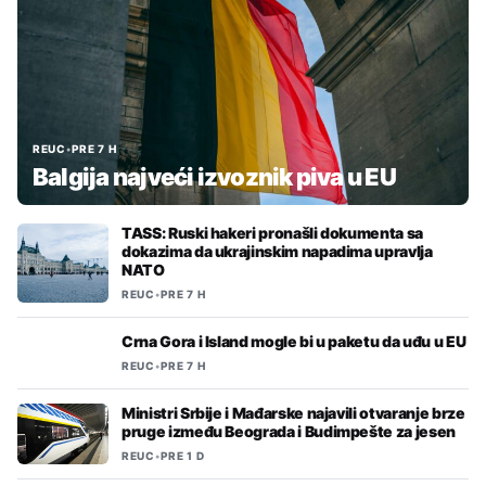
REUC
•
PRE 7 H
Balgija najveći izvoznik piva u EU
TASS: Ruski hakeri pronašli dokumenta sa
dokazima da ukrajinskim napadima upravlja
NATO
REUC
•
PRE 7 H
Crna Gora i Island mogle bi u paketu da uđu u EU
REUC
•
PRE 7 H
Ministri Srbije i Mađarske najavili otvaranje brze
pruge između Beograda i Budimpešte za jesen
REUC
•
PRE 1 D