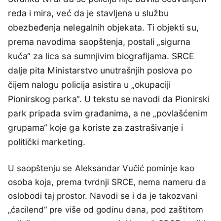
reda i mira, već da je stavljena u službu
obezbeđenja nelegalnih objekata. Ti objekti su,
prema navodima saopštenja, postali „sigurna
kuća“ za lica sa sumnjivim biografijama. SRCE
dalje pita Ministarstvo unutrašnjih poslova po
čijem nalogu policija asistira u „okupaciji
Pionirskog parka“. U tekstu se navodi da Pionirski
park pripada svim građanima, a ne „povlašćenim
grupama“ koje ga koriste za zastrašivanje i
politički marketing.
U saopštenju se Aleksandar Vučić pominje kao
osoba koja, prema tvrdnji SRCE, nema nameru da
oslobodi taj prostor. Navodi se i da je takozvani
„ćacilend“ pre više od godinu dana, pod zaštitom