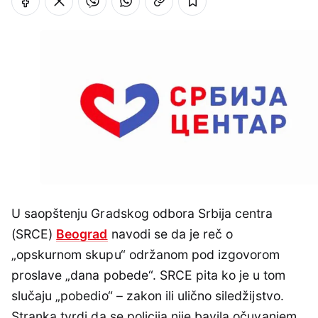
U saopštenju Gradskog odbora Srbija centra
(SRCE)
Beograd
navodi se da je reč o
„opskurnom skupu“ održanom pod izgovorom
proslave „dana pobede“. SRCE pita ko je u tom
slučaju „pobedio“ – zakon ili ulično siledžijstvo.
Stranka tvrdi da se policija nije bavila očuvanjem