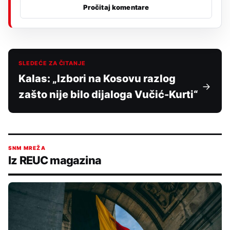
Pročitaj komentare
SLEDEĆE ZA ČITANJE
Kalas: „Izbori na Kosovu razlog
zašto nije bilo dijaloga Vučić-Kurti“
SNM MREŽA
Iz REUC magazina