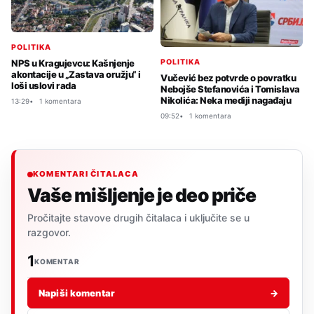
POLITIKA
POLITIKA
NPS u Kragujevcu: Kašnjenje
akontacije u „Zastava oružju“ i
Vučević bez potvrde o povratku
loši uslovi rada
Nebojše Stefanovića i Tomislava
Nikolića: Neka mediji nagađaju
13:29
1 komentara
09:52
1 komentara
KOMENTARI ČITALACA
Vaše mišljenje je deo priče
Pročitajte stavove drugih čitalaca i uključite se u
razgovor.
1
KOMENTAR
Napiši komentar
→