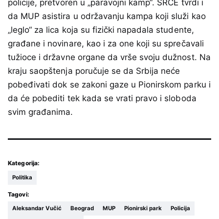
policije, pretvoren u „paravojni kamp“. SRCE tvrdi i
da MUP asistira u održavanju kampa koji služi kao
„leglo“ za lica koja su fizički napadala studente,
građane i novinare, kao i za one koji su sprečavali
tužioce i državne organe da vrše svoju dužnost. Na
kraju saopštenja poručuje se da Srbija neće
pobeđivati dok se zakoni gaze u Pionirskom parku i
da će pobediti tek kada se vrati pravo i sloboda
svim građanima.
Kategorija:
Politika
Tagovi:
Aleksandar Vučić
Beograd
MUP
Pionirski park
Policija