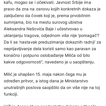
kafu, mogao se i očekivati. Javnost Srbije ima
pravo da zna na osnovu kojih konkretnih dokaza je
zaključeno da čovek koji je, prema prvobitnim
sumnjama, bio na mestu surovog ubistva
Aleksandra Nešovića Baje i učestvovao u
uklanjanju tragova, odjednom više nije ‘pomagač’?
Da li se ‘nastavak preduzimanja dokaznih radnji’ za
neprijavljivanje dela koristi samo kao paravan za
konačno i potpuno oslobađanje Milića od bilo
kakve odgovornosti“, navedeno je u saopštenju.
Milić je uhapšen 15. maja nakon čega mu je
određen pritvor, a istog dana je Ministarstvo
unutrašnjih poslova saopštilo da on više nije na toj
funkciji.