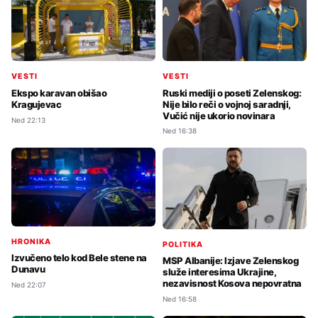
VESTI
VESTI
Ruski mediji o poseti Zelenskog:
Ekspo karavan obišao
Nije bilo reči o vojnoj saradnji,
Kragujevac
Vučić nije ukorio novinara
Ned 22:13
Ned 16:38
HRONIKA
POLITIKA
Izvučeno telo kod Bele stene na
MSP Albanije: Izjave Zelenskog
Dunavu
služe interesima Ukrajine,
nezavisnost Kosova nepovratna
Ned 22:07
Ned 16:58