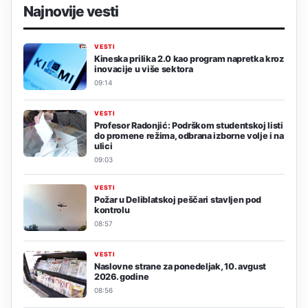
Najnovije vesti
VESTI
Kineska prilika 2.0 kao program napretka kroz
inovacije u više sektora
09:14
VESTI
Profesor Radonjić: Podrškom studentskoj listi
do promene režima, odbrana izborne volje i na
ulici
09:03
VESTI
Požar u Deliblatskoj peščari stavljen pod
kontrolu
08:57
VESTI
Naslovne strane za ponedeljak, 10. avgust
2026. godine
08:56