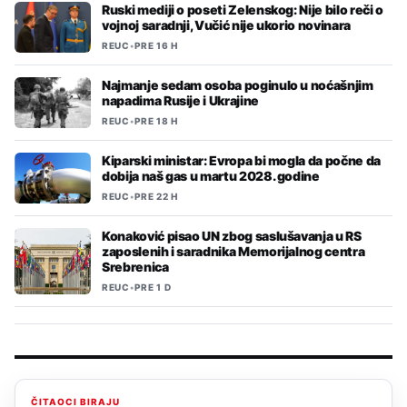
Ruski mediji o poseti Zelenskog: Nije bilo reči o
vojnoj saradnji, Vučić nije ukorio novinara
REUC
•
PRE 16 H
Najmanje sedam osoba poginulo u noćašnjim
napadima Rusije i Ukrajine
REUC
•
PRE 18 H
Kiparski ministar: Evropa bi mogla da počne da
dobija naš gas u martu 2028. godine
REUC
•
PRE 22 H
Konaković pisao UN zbog saslušavanja u RS
zaposlenih i saradnika Memorijalnog centra
Srebrenica
REUC
•
PRE 1 D
ČITAOCI BIRAJU