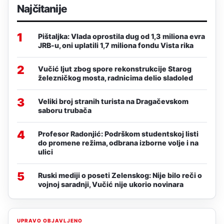
Najčitanije
1
Pištaljka: Vlada oprostila dug od 1,3 miliona evra
JRB-u, oni uplatili 1,7 miliona fondu Vista rika
2
Vučić ljut zbog spore rekonstrukcije Starog
železničkog mosta, radnicima delio sladoled
3
Veliki broj stranih turista na Dragačevskom
saboru trubača
4
Profesor Radonjić: Podrškom studentskoj listi
do promene režima, odbrana izborne volje i na
ulici
5
Ruski mediji o poseti Zelenskog: Nije bilo reči o
vojnoj saradnji, Vučić nije ukorio novinara
UPRAVO OBJAVLJENO