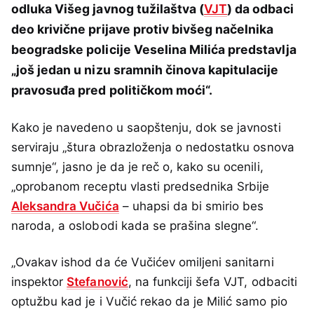
odluka Višeg javnog tužilaštva (
VJT
) da odbaci
deo krivične prijave protiv bivšeg načelnika
beogradske policije Veselina Milića predstavlja
„još jedan u nizu sramnih činova kapitulacije
pravosuđa pred političkom moći“.
Kako je navedeno u saopštenju, dok se javnosti
serviraju „štura obrazloženja o nedostatku osnova
sumnje“, jasno je da je reč o, kako su ocenili,
„oprobanom receptu vlasti predsednika Srbije
Aleksandra Vučića
– uhapsi da bi smirio bes
naroda, a oslobodi kada se prašina slegne“.
„Ovakav ishod da će Vučićev omiljeni sanitarni
inspektor
Stefanović
, na funkciji šefa VJT, odbaciti
optužbu kad je i Vučić rekao da je Milić samo pio