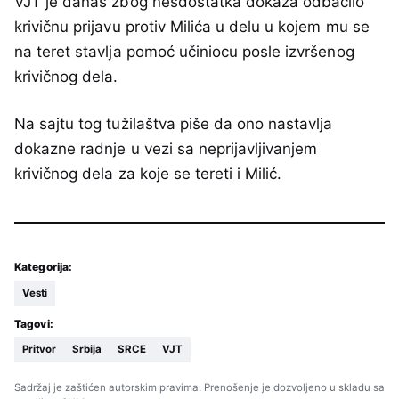
VJT je danas zbog nesdostatka dokaza odbacilo
krivičnu prijavu protiv Milića u delu u kojem mu se
na teret stavlja pomoć učiniocu posle izvršenog
krivičnog dela.
Na sajtu tog tužilaštva piše da ono nastavlja
dokazne radnje u vezi sa neprijavljivanjem
krivičnog dela za koje se tereti i Milić.
Kategorija:
Vesti
Tagovi:
Pritvor
Srbija
SRCE
VJT
Sadržaj je zaštićen autorskim pravima. Prenošenje je dozvoljeno u skladu sa