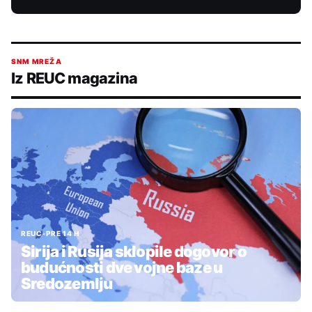
SNM MREŽA
Iz REUC magazina
REUC
•
PRE 14 H
Sirija i Rusija sklopile dogovor o
budućnosti dve vojne baze u
Sredozemlju