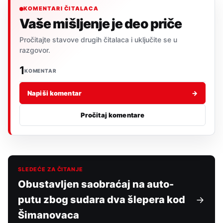
KOMENTARI ČITALACA
Vaše mišljenje je deo priče
Pročitajte stavove drugih čitalaca i uključite se u
razgovor.
1
KOMENTAR
Napiši komentar
→
Pročitaj komentare
SLEDEĆE ZA ČITANJE
Obustavljen saobraćaj na auto-
putu zbog sudara dva šlepera kod
Šimanovaca