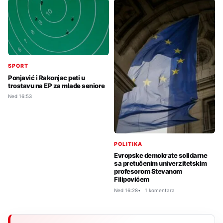
SPORT
Ponjavić i Rakonjac peti u
trostavu na EP za mlađe seniore
Ned 16:53
POLITIKA
Evropske demokrate solidarne
sa pretučenim univerzitetskim
profesorom Stevanom
Filipovićem
Ned 16:28
1 komentara