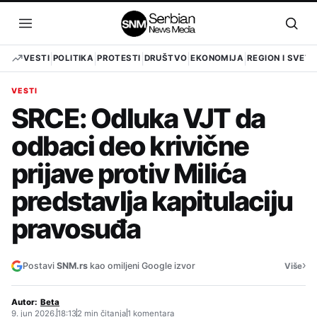
Pređi
na
Otvori
Otvo
sadržaj
meni
pret
VESTI
POLITIKA
PROTESTI
DRUŠTVO
EKONOMIJA
REGION I SVET
VESTI
SRCE: Odluka VJT da
odbaci deo krivične
prijave protiv Milića
predstavlja kapitulaciju
pravosuđa
›
Postavi
SNM.rs
kao omiljeni Google izvor
Više
Autor:
Beta
9. jun 2026.
18:13
2 min čitanja
1 komentara