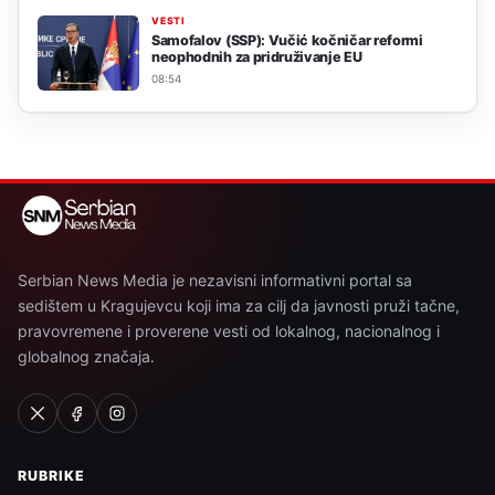
VESTI
Samofalov (SSP): Vučić kočničar reformi
neophodnih za pridruživanje EU
08:54
Serbian News Media je nezavisni informativni portal sa
sedištem u Kragujevcu koji ima za cilj da javnosti pruži tačne,
pravovremene i proverene vesti od lokalnog, nacionalnog i
globalnog značaja.
RUBRIKE