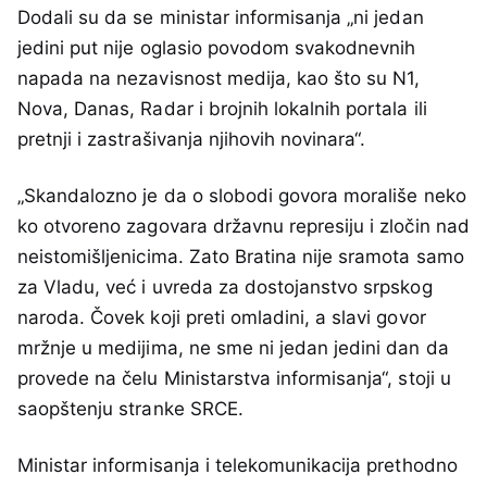
Dodali su da se ministar informisanja „ni jedan
jedini put nije oglasio povodom svakodnevnih
napada na nezavisnost medija, kao što su N1,
Nova, Danas, Radar i brojnih lokalnih portala ili
pretnji i zastrašivanja njihovih novinara“.
„Skandalozno je da o slobodi govora morališe neko
ko otvoreno zagovara državnu represiju i zločin nad
neistomišljenicima. Zato Bratina nije sramota samo
za Vladu, već i uvreda za dostojanstvo srpskog
naroda. Čovek koji preti omladini, a slavi govor
mržnje u medijima, ne sme ni jedan jedini dan da
provede na čelu Ministarstva informisanja“, stoji u
saopštenju stranke SRCE.
Ministar informisanja i telekomunikacija prethodno