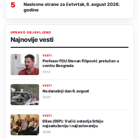
5
Naslovne strane za četvrtak, 6. avgust 2026.
godine
UPRAVO OBJAVLJENO
Najnovije vesti
VESTI
Profesor FDU Stevan Filipović pretučen u
centru Beograda
10:12
VESTI
Na današnji dan 6. avgust
10:07
VESTI
Đilas (SSP): Vučić ostavlja Srbiju
najzaduženiju i najizolovaniju
10:00