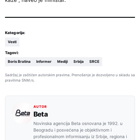
kaže“, naveo je ministar.
Kategorija:
Vesti
Tagovi:
Boris Bratina
Informer
Mediji
Srbija
SRCE
Sadržaj je zaštićen autorskim pravima. Prenošenje je dozvoljeno u skladu sa
pravilima SNM.rs.
AUTOR
Beta
Novinska agencija Beta osnovana je 1992. u
Beogradu i posvećena je objektivnom i
profesionalnom informisanju iz Srbije, regiona i