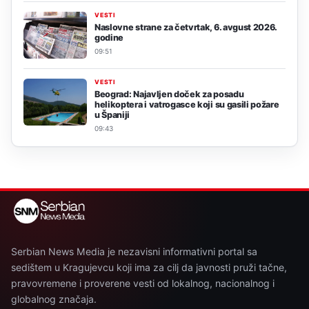
VESTI
Naslovne strane za četvrtak, 6. avgust 2026.
godine
09:51
VESTI
Beograd: Najavljen doček za posadu
helikoptera i vatrogasce koji su gasili požare
u Španiji
09:43
Serbian News Media je nezavisni informativni portal sa
sedištem u Kragujevcu koji ima za cilj da javnosti pruži tačne,
pravovremene i proverene vesti od lokalnog, nacionalnog i
globalnog značaja.