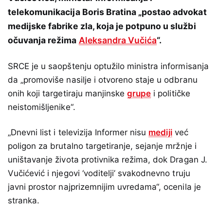
telekomunikacija Boris Bratina „postao advokat
medijske fabrike zla, koja je potpuno u službi
očuvanja režima
Aleksandra Vučića
“.
SRCE je u saopštenju optužilo ministra informisanja
da „promoviše nasilje i otvoreno staje u odbranu
onih koji targetiraju manjinske
grupe
i političke
neistomišljenike“.
„Dnevni list i televizija Informer nisu
mediji
već
poligon za brutalno targetiranje, sejanje mržnje i
uništavanje života protivnika režima, dok Dragan J.
Vučićević i njegovi ‘voditelji’ svakodnevno truju
javni prostor najprizemnijim uvredama“, ocenila je
stranka.