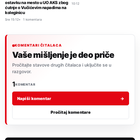
ostavku na mesto u UO AKS zbog
10:12
ćutnje o Vučićevim napadima na
koleginicu
Sre 15:12
1 komentara
KOMENTARI ČITALACA
Vaše mišljenje je deo priče
Pročitajte stavove drugih čitalaca i uključite se u
razgovor.
1
KOMENTAR
Napiši komentar
→
Pročitaj komentare