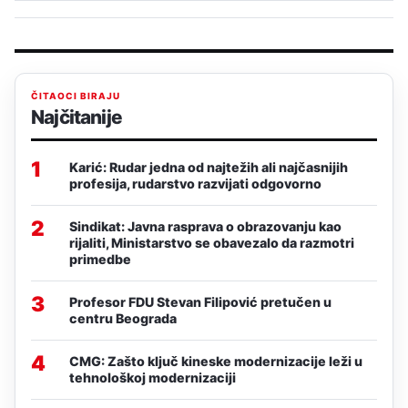
ČITAOCI BIRAJU
Najčitanije
1
Karić: Rudar jedna od najtežih ali najčasnijih
profesija, rudarstvo razvijati odgovorno
2
Sindikat: Javna rasprava o obrazovanju kao
rijaliti, Ministarstvo se obavezalo da razmotri
primedbe
3
Profesor FDU Stevan Filipović pretučen u
centru Beograda
4
CMG: Zašto ključ kineske modernizacije leži u
tehnološkoj modernizaciji