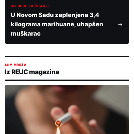
SLEDEĆE ZA ČITANJE
U Novom Sadu zaplenjena 3,4
kilograma marihuane, uhapšen
muškarac
SNM MREŽA
Iz REUC magazina