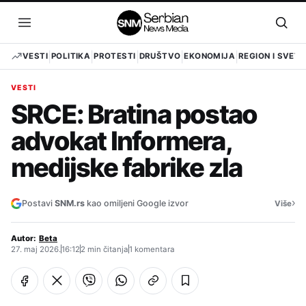
Pređi
na
Otvori
Otvo
sadržaj
meni
pret
VESTI
POLITIKA
PROTESTI
DRUŠTVO
EKONOMIJA
REGION I SVET
VESTI
SRCE: Bratina postao
advokat Informera,
medijske fabrike zla
›
Postavi
SNM.rs
kao omiljeni Google izvor
Više
Autor:
Beta
27. maj 2026.
16:12
2 min čitanja
1 komentara