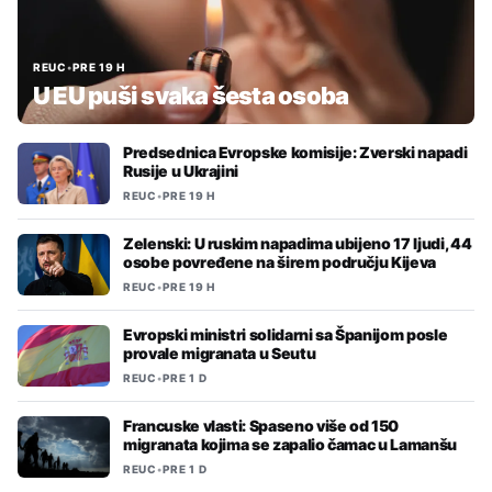
REUC
•
PRE 19 H
U EU puši svaka šesta osoba
Predsednica Evropske komisije: Zverski napadi
Rusije u Ukrajini
REUC
•
PRE 19 H
Zelenski: U ruskim napadima ubijeno 17 ljudi, 44
osobe povređene na širem području Kijeva
REUC
•
PRE 19 H
Evropski ministri solidarni sa Španijom posle
provale migranata u Seutu
REUC
•
PRE 1 D
Francuske vlasti: Spaseno više od 150
migranata kojima se zapalio čamac u Lamanšu
REUC
•
PRE 1 D