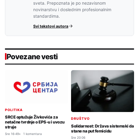
sveta. Prepoznata je po nezavisnom
novinarstvu i doslednim profesionalnim
standardima.
Svi tekstovi autora
Povezane vesti
POLITIKA
SRCE optužuje Živkovića za
DRUŠTVO
netačne tvrdnje o EPS-u i uvozu
Solidarnost: Država sistemski da
struje
stane na put femicidu
Sre 16:49
1 komentara
Sre 20:06