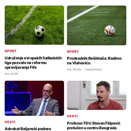
SPORT
SPORT
Udruženje evropskih fudbalskih
Predsednik Bešiktaša: Radimo
liga pozvalo na reformu
na Vlahoviću
upravljavanja Fife
Sre 16:53
1 komentara
Sre 20:00
VESTI
VESTI
Profesor FDU Stevan Filipović
pretučen u centru Beograda
Advokat Beljanski podneo