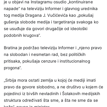
je u objavi na Instagramu osudio „kontinuirane
napade“ na televiziju Informer i glavnog urednika
tog medija Dragana J. Vučićevića kao „pokušaj
gušenja slobode medija i targetiranja svakoga ko
se usuđuje da govori drugačije od ideološki
podobnih krugova“.
Bratina je podržao televiziju Informer i „njeno pravo
na slobodan i nesmetan rad, bez političkih
pritisaka, pokušaja cenzure i institucionalnog
progona“.
„Srbija mora ostati zemlja u kojoj će mediji imati
pravo da govore slobodno, a ne društvo u kojem će
pojedinci iz bivših nevladinih i Šolakovih medijskih
struktura određivati šta sme, a šta ne sme da se