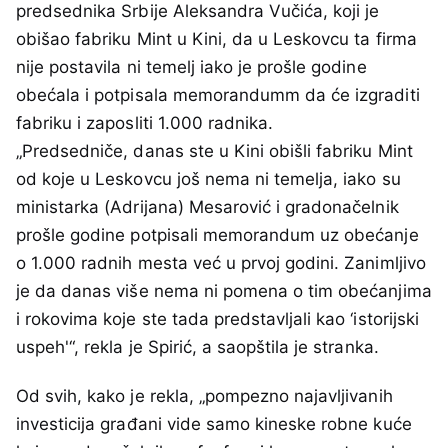
predsednika Srbije Aleksandra Vučića, koji je
obišao fabriku Mint u Kini, da u Leskovcu ta firma
nije postavila ni temelj iako je prošle godine
obećala i potpisala memorandumm da će izgraditi
fabriku i zaposliti 1.000 radnika.
„Predsedniče, danas ste u Kini obišli fabriku Mint
od koje u Leskovcu još nema ni temelja, iako su
ministarka (Adrijana) Mesarović i gradonačelnik
prošle godine potpisali memorandum uz obećanje
o 1.000 radnih mesta već u prvoj godini. Zanimljivo
je da danas više nema ni pomena o tim obećanjima
i rokovima koje ste tada predstavljali kao ‘istorijski
uspeh'“, rekla je Spirić, a saopštila je stranka.
Od svih, kako je rekla, „pompezno najavljivanih
investicija građani vide samo kineske robne kuće