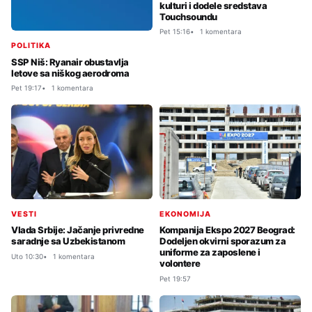
kulturi i dodele sredstava
Touchsoundu
Pet 15:16
1 komentara
POLITIKA
SSP Niš: Ryanair obustavlja
letove sa niškog aerodroma
Pet 19:17
1 komentara
VESTI
EKONOMIJA
Vlada Srbije: Jačanje privredne
Kompanija Ekspo 2027 Beograd:
saradnje sa Uzbekistanom
Dodeljen okvirni sporazum za
uniforme za zaposlene i
Uto 10:30
1 komentara
volontere
Pet 19:57