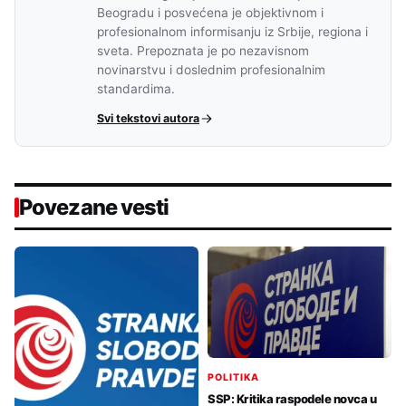
Beogradu i posvećena je objektivnom i
profesionalnom informisanju iz Srbije, regiona i
sveta. Prepoznata je po nezavisnom
novinarstvu i doslednim profesionalnim
standardima.
Svi tekstovi autora
Povezane vesti
POLITIKA
SSP: Kritika raspodele novca u