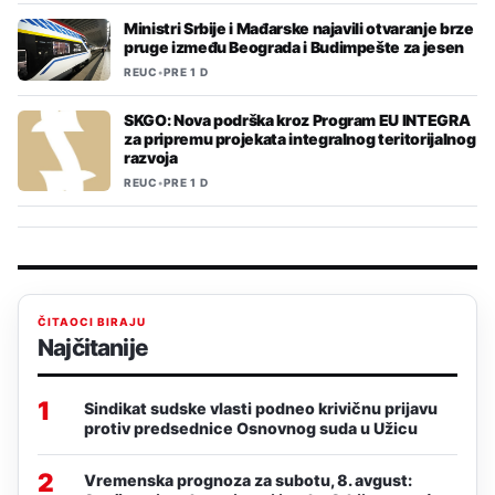
Ministri Srbije i Mađarske najavili otvaranje brze
pruge između Beograda i Budimpešte za jesen
REUC
•
PRE 1 D
SKGO: Nova podrška kroz Program EU INTEGRA
za pripremu projekata integralnog teritorijalnog
razvoja
REUC
•
PRE 1 D
ČITAOCI BIRAJU
Najčitanije
1
Sindikat sudske vlasti podneo krivičnu prijavu
protiv predsednice Osnovnog suda u Užicu
2
Vremenska prognoza za subotu, 8. avgust: