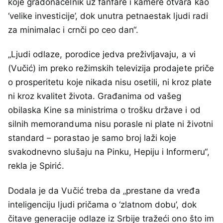
koje gradonačelnik uz fanfare i kamere otvara kao
‘velike investicije’, dok unutra petnaestak ljudi radi
za minimalac i crnči po ceo dan“.
„Ljudi odlaze, porodice jedva preživljavaju, a vi
(Vučić) im preko režimskih televizija prodajete priče
o prosperitetu koje nikada nisu osetili, ni kroz plate
ni kroz kvalitet života. Građanima od vašeg
obilaska Kine sa ministrima o trošku države i od
silnih memoranduma nisu porasle ni plate ni životni
standard – porastao je samo broj laži koje
svakodnevno slušaju na Pinku, Hepiju i Informeru“,
rekla je Spirić.
Dodala je da Vučić treba da „prestane da vređa
inteligenciju ljudi pričama o ‘zlatnom dobu’, dok
čitave generacije odlaze iz Srbije tražeći ono što im