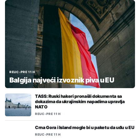
REUC
•
PRE 11 H
Balgija najveći izvoznik piva u EU
TASS: Ruski hakeri pronašli dokumenta sa
dokazima da ukrajinskim napadima upravlja
NATO
REUC
•
PRE 11 H
Crna Gora i Island mogle bi u paketu da uđu u EU
REUC
•
PRE 11 H