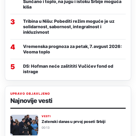
Sunčano i toplo, na jugu i istoku Srbije moguća
kiša
3
Tribina u Nišu: Pobediti režim moguće je uz
solidarnost, sabornost, integralnost i
inkluzivnost
4
Vremenska prognoza za petak, 7. avgust 2026:
Veoma toplo
5
DS: Hofman neće zaštititi Vučićev fond od
istrage
UPRAVO OBJAVLJENO
Najnovije vesti
VESTI
Zelenski danas u prvoj poseti Srbiji
00:13