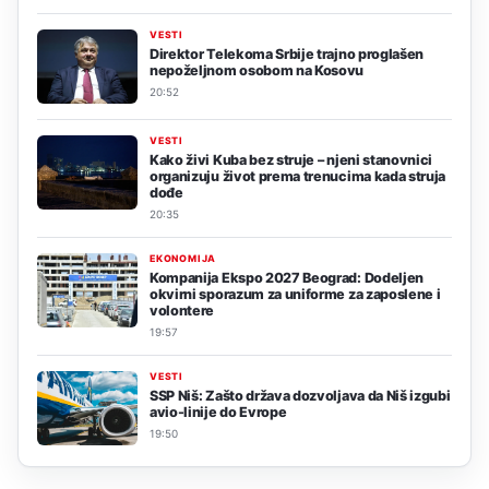
VESTI
Direktor Telekoma Srbije trajno proglašen
nepoželjnom osobom na Kosovu
20:52
VESTI
Kako živi Kuba bez struje – njeni stanovnici
organizuju život prema trenucima kada struja
dođe
20:35
EKONOMIJA
Kompanija Ekspo 2027 Beograd: Dodeljen
okvirni sporazum za uniforme za zaposlene i
volontere
19:57
VESTI
SSP Niš: Zašto država dozvoljava da Niš izgubi
avio-linije do Evrope
19:50