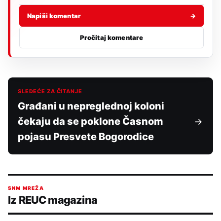
Napiši komentar
→
Pročitaj komentare
SLEDEĆE ZA ČITANJE
Građani u nepreglednoj koloni
čekaju da se poklone Časnom
pojasu Presvete Bogorodice
SNM MREŽA
Iz REUC magazina