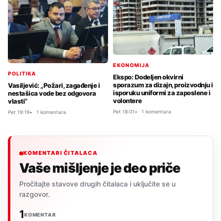
EKONOMIJA
POLITIKA
Ekspo: Dodeljen okvirni
sporazum za dizajn, proizvodnju i
Vasiljević: „Požari, zagađenje i
isporuku uniformi za zaposlene i
nestašica vode bez odgovora
volontere
vlasti“
Pet 18:01
1 komentara
Pet 19:19
1 komentara
KOMENTARI ČITALACA
Vaše mišljenje je deo priče
Pročitajte stavove drugih čitalaca i uključite se u
razgovor.
1
KOMENTAR