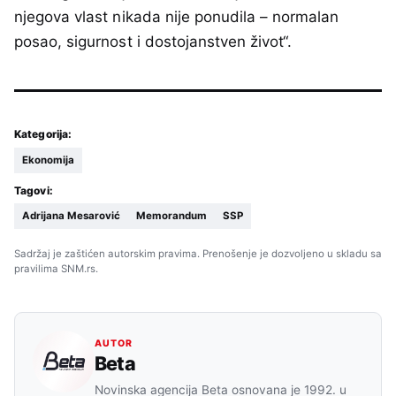
njegova vlast nikada nije ponudila – normalan
posao, sigurnost i dostojanstven život“.
Kategorija:
Ekonomija
Tagovi:
Adrijana Mesarović
Memorandum
SSP
Sadržaj je zaštićen autorskim pravima. Prenošenje je dozvoljeno u skladu sa
pravilima SNM.rs.
AUTOR
Beta
Novinska agencija Beta osnovana je 1992. u