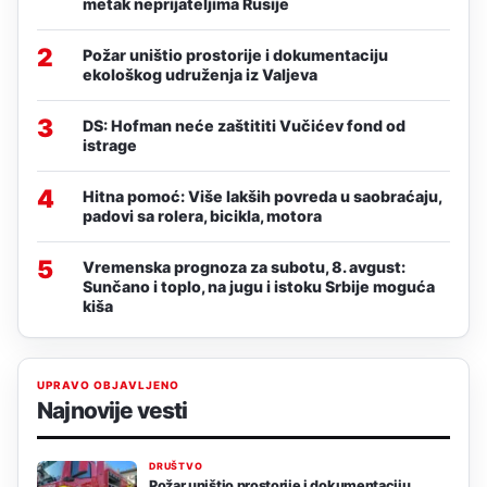
metak neprijateljima Rusije
2
Požar uništio prostorije i dokumentaciju
ekološkog udruženja iz Valjeva
3
DS: Hofman neće zaštititi Vučićev fond od
istrage
4
Hitna pomoć: Više lakših povreda u saobraćaju,
padovi sa rolera, bicikla, motora
5
Vremenska prognoza za subotu, 8. avgust:
Sunčano i toplo, na jugu i istoku Srbije moguća
kiša
UPRAVO OBJAVLJENO
Najnovije vesti
DRUŠTVO
Požar uništio prostorije i dokumentaciju