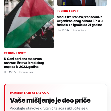
REGION I SVET
Macut izabran za predsednika
Organizacionog odbora EP-a u
fudbalu za igrače do 21 godine
Uto 15:14
1 komentara
REGION I SVET
U Gazi održana masovna
sahrana žrtava izraelskog
napada iz 2023. godine
Uto 15:18
1 komentara
KOMENTARI ČITALACA
Vaše mišljenje je deo priče
Pročitajte stavove drugih čitalaca i uključite se u