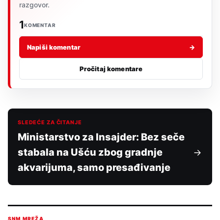
razgovor.
1
KOMENTAR
Napiši komentar
→
Pročitaj komentare
SLEDEĆE ZA ČITANJE
Ministarstvo za Insajder: Bez seče
stabala na Ušću zbog gradnje
akvarijuma, samo presađivanje
SNM MREŽA