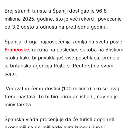
Broj stranih turista u Španiji dostigao je 96,8
miliona 2025. godine, što je već rekord i povećanje
od 3,2 odsto u odnosu na prethodnu godinu.
Španija, druga najposećenija zemlja na svetu posle
Francuske
, računa na posledice sukoba na Bliskom
istoku kako bi privukla još više posetilaca, prenela
je britanska agencija Rojters (Reuters) na svom
sajtu.
„Verovatno ćemo dostići (100 miliona) ako se ovaj
trend nastavi. To bi bio prirodan ishod“, navelo je
ministarstvo.
Španska vlada procenjuje da će turisti doprineti
ekonomiji sa 64 milijarde evra između juna i