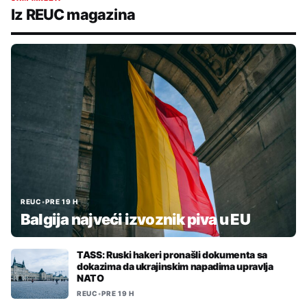
Iz REUC magazina
REUC
•
PRE 19 H
Balgija najveći izvoznik piva u EU
TASS: Ruski hakeri pronašli dokumenta sa
dokazima da ukrajinskim napadima upravlja
NATO
REUC
•
PRE 19 H