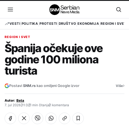
Pređi
na
Otvori
Otvo
sadržaj
meni
pret
VESTI
POLITIKA
PROTESTI
DRUŠTVO
EKONOMIJA
REGION I SVET
REGION I SVET
Španija očekuje ove
godine 100 miliona
turista
›
Postavi
SNM.rs
kao omiljeni Google izvor
Više
Autor:
Beta
7. jul 2026.
11:32
1 min čitanja
1 komentara