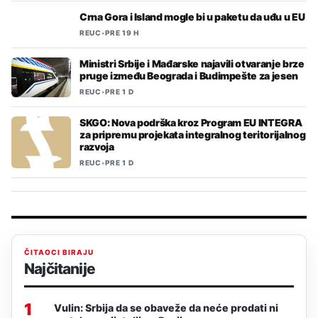
Crna Gora i Island mogle bi u paketu da uđu u EU
REUC
•
PRE 19 H
Ministri Srbije i Mađarske najavili otvaranje brze
pruge između Beograda i Budimpešte za jesen
REUC
•
PRE 1 D
SKGO: Nova podrška kroz Program EU INTEGRA
za pripremu projekata integralnog teritorijalnog
razvoja
REUC
•
PRE 1 D
ČITAOCI BIRAJU
Najčitanije
1
Vulin: Srbija da se obaveže da neće prodati ni