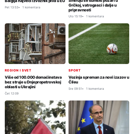
Smiruju se šumski požari u
Balgija najveći izvoznik piva u EU
Grčkoj, vatrogasci i dalje u
Pet 13:53
1 komentara
pripravnosti
Uto 15:19
1 komentara
SPORT
REGION I SVET
Vozinja spreman za novi izazov u
Više od 100.000 domaćinstava
Čileu
bez struje u Dnjepropetrovskoj
oblasti u Ukrajini
Sre 09:51
1 komentara
Čet 12:09