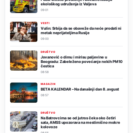
ekološkog udruženja iz Valjeva
09:01
VESTI
Vulin: Srbija da se obaveže da neće prodati ni
metak neprijateljima Rusije
09:00
DRUŠTVO
Jovanović o dimu i mirisu paljevine u
Beogradu: Zabeleženo povećanje nekih PM10
čestica
08:58
MAGAZIN
BETA KALENDAR – Na današnji dan 8. avgust
08:57
DRUŠTVO
Na Batrovcima se od jutros čeka oko četiri
sata, AMSS upozorava na mestimično mokre
kolovoze
08:55