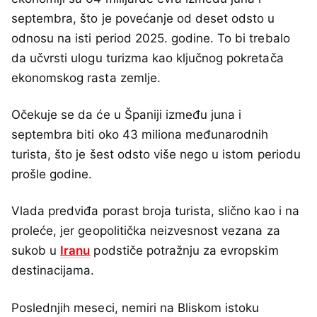
septembra, što je povećanje od deset odsto u
odnosu na isti period 2025. godine. To bi trebalo
da učvrsti ulogu turizma kao ključnog pokretača
ekonomskog rasta zemlje.
Očekuje se da će u Španiji između juna i
septembra biti oko 43 miliona međunarodnih
turista, što je šest odsto više nego u istom periodu
prošle godine.
Vlada predviđa porast broja turista, slično kao i na
proleće, jer geopolitička neizvesnost vezana za
sukob u
Iranu
podstiče potražnju za evropskim
destinacijama.
Poslednjih meseci, nemiri na Bliskom istoku