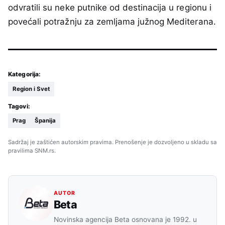
odvratili su neke putnike od destinacija u regionu i
povećali potražnju za zemljama južnog Mediterana.
Kategorija:
Region i Svet
Tagovi:
Prag
Španija
Sadržaj je zaštićen autorskim pravima. Prenošenje je dozvoljeno u skladu sa
pravilima SNM.rs.
AUTOR
Beta
Novinska agencija Beta osnovana je 1992. u