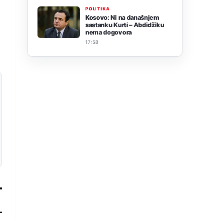
POLITIKA
Kosovo: Ni na današnjem
sastanku Kurti – Abdidžiku
nema dogovora
17:58