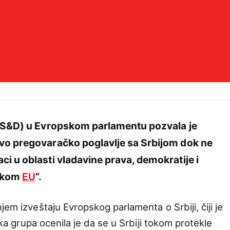
 (S&D) u Evropskom parlamentu pozvala je
ovo pregovaračko poglavlje sa Srbijom dok ne
i u oblasti vladavine prava, demokratije i
tikom
EU
“.
jem izveštaju Evropskog parlamenta o Srbiji, čiji je
ička grupa ocenila je da se u Srbiji tokom protekle