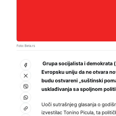
Foto: Beta.rs
Grupa socijalista i demokrata
Evropsku uniju da ne otvara n
budu ostvareni „suštinski pomac
usklađivanja sa spoljnom poli
Uoči sutrašnjeg glasanja o godišn
izvestilac Tonino Picula, ta polit