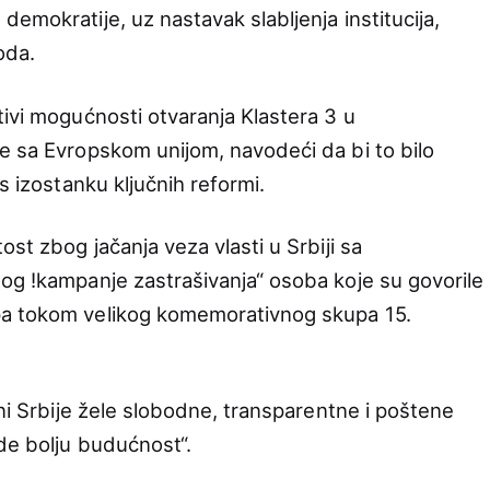
emokratije, uz nastavak slabljenja institucija,
oda.
tivi mogućnosti otvaranja Klastera 3 u
e sa Evropskom unijom, navodeći da bi to bilo
s izostanku ključnih reformi.
ost zbog jačanja veza vlasti u Srbiji sa
og !kampanje zastrašivanja“ osoba koje su govorile
pa tokom velikog komemorativnog skupa 15.
ani Srbije žele slobodne, transparentne i poštene
de bolju budućnost“.