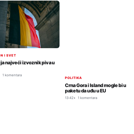
N I SVET
ja najveći izvoznik piva u
1 komentara
POLITIKA
Crna Gora i Island mogle bi u
paketu da uđu u EU
13:42
1 komentara