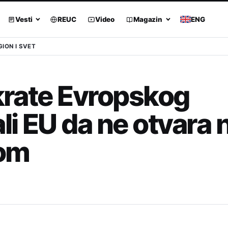
Vesti
REUC
Video
Magazin
ENG
GION I SVET
okrate Evropskog
i EU da ne otvara 
jom