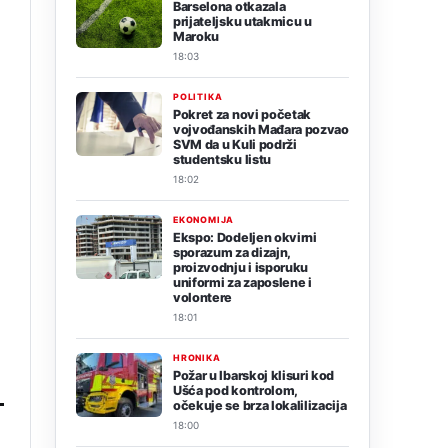
Barselona otkazala
prijateljsku utakmicu u
Maroku
18:03
POLITIKA
Pokret za novi početak
vojvođanskih Mađara pozvao
SVM da u Kuli podrži
studentsku listu
18:02
EKONOMIJA
Ekspo: Dodeljen okvirni
sporazum za dizajn,
proizvodnju i isporuku
uniformi za zaposlene i
volontere
18:01
.
HRONIKA
Požar u Ibarskoj klisuri kod
Ušća pod kontrolom,
očekuje se brza lokalilizacija
18:00