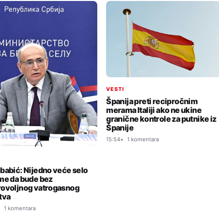
VESTI
Španija preti recipročnim
merama Italiji ako ne ukine
granične kontrole za putnike iz
Španije
15:54
1 komentara
I
babić: Nijedno veće selo
me da bude bez
ovoljnog vatrogasnog
tva
1 komentara