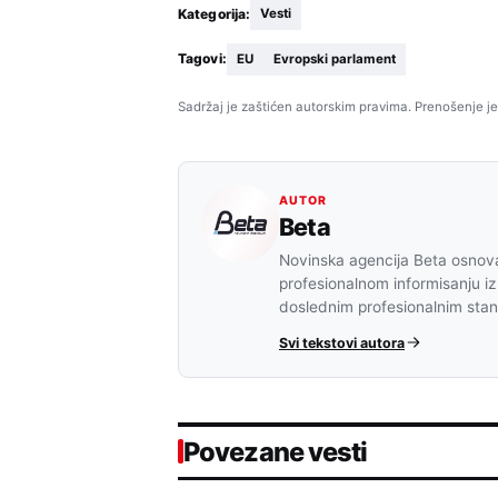
Kategorija:
Vesti
Tagovi:
EU
Evropski parlament
Sadržaj je zaštićen autorskim pravima. Prenošenje je
AUTOR
Beta
Novinska agencija Beta osnova
profesionalnom informisanju iz
doslednim profesionalnim sta
Svi tekstovi autora
Povezane vesti