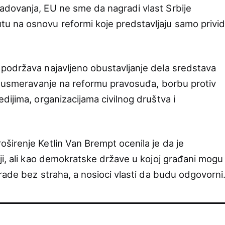
dovanja, EU ne sme da nagradi vlast Srbije
 na osnovu reformi koje predstavljaju samo privid
podržava najavljeno obustavljanje dela sredstava
reusmeravanje na reformu pravosuđa, borbu protiv
ijima, organizacijama civilnog društva i
širenje Ketlin Van Brempt ocenila je da je
ji, ali kao demokratske države u kojoj građani mogu
rade bez straha, a nosioci vlasti da budu odgovorni