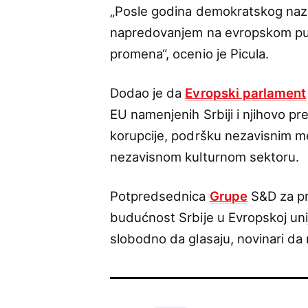
„Posle godina demokratskog naza
napredovanjem na evropskom putu
promena“, ocenio je Picula.
Dodao je da
Evropski parlament
EU namenjenih Srbiji i njihovo p
korupcije, podršku nezavisnim med
nezavisnom kulturnom sektoru.
Potpredsednica
Grupe
S&D za pro
budućnost Srbije u Evropskoj uni
slobodno da glasaju, novinari da 