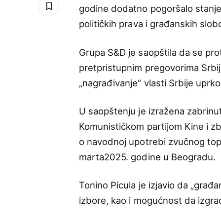
godine dodatno pogoršalo stanje d
političkih prava i građanskih slob
Grupa S&D je saopštila da se pro
pretpristupnim pregovorima Srbij
„nagrađivanje“ vlasti Srbije uprko
U saopštenju je izražena zabrinut
Komunističkom partijom Kine i zb
o navodnoj upotrebi zvučnog to
marta2025. godine u Beogradu.
Tonino Picula je izjavio da „građ
izbore, kao i mogućnost da izgra