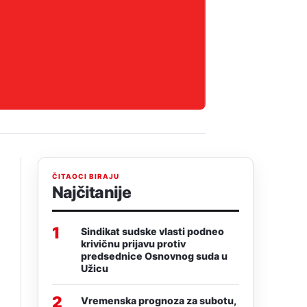
ČITAOCI BIRAJU
Najčitanije
1
Sindikat sudske vlasti podneo
krivičnu prijavu protiv
predsednice Osnovnog suda u
Užicu
2
Vremenska prognoza za subotu,