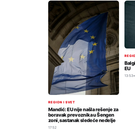
REGIO
Balgi
EU
13:53
REGION I SVET
Mandić: EU nije našla rešenje za
boravak prevoznika u Šengen
zoni, sastanak sledeće nedelje
17:52