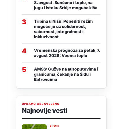
8. avgust: Sunčano i toplo, na
jugu i istoku Srbije moguća kiša
3
Tribina u Nišu: Pobediti režim
moguće je uz solidarnost,
sabornost, integralnost i
inkluzivnost
4
Vremenska prognoza za petak, 7.
avgust 2026: Veoma toplo
5
AMSS: Gužve na autoputevima i
granicama, čekanje na Šidu i
Batrovcima
UPRAVO OBJAVLJENO
Najnovije vesti
SPORT