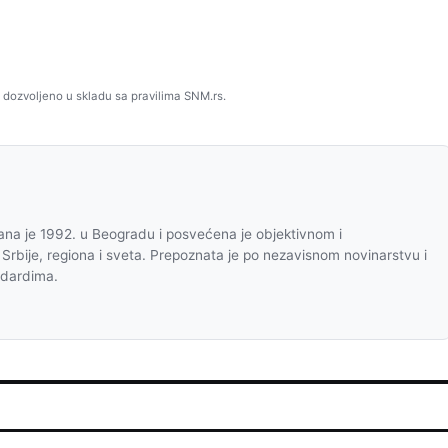
 dozvoljeno u skladu sa pravilima SNM.rs.
na je 1992. u Beogradu i posvećena je objektivnom i
 Srbije, regiona i sveta. Prepoznata je po nezavisnom novinarstvu i
ndardima.