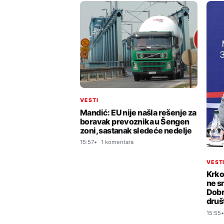
VESTI
Mandić: EU nije našla rešenje za
boravak prevoznika u Šengen
zoni, sastanak sledeće nedelje
15:57
1 komentara
VEST
Krko
ne s
Dobr
druš
15:55