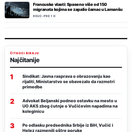
Francuske vlasti: Spaseno više od 150
migranata kojima se zapalio čamac u Lamanšu
REUC
•
PRE 1 D
ČITAOCI BIRAJU
Najčitanije
1
Sindikat: Javna rasprava o obrazovanju kao
rijaliti, Ministarstvo se obavezalo da razmotri
primedbe
2
Advokat Beljanski podneo ostavku na mesto u
UO AKS zbog ćutnje o Vučićevim napadima na
koleginicu
3
Po odlasku predsednika Srbije iz BiH, Vučić i
Helez razmenili oštre poruke