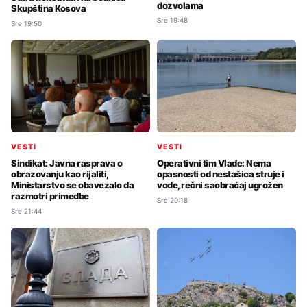
dozvolama
Skupština Kosova
Sre 19:48
Sre 19:50
VESTI
VESTI
Sindikat: Javna rasprava o
Operativni tim Vlade: Nema
obrazovanju kao rijaliti,
opasnosti od nestašica struje i
Ministarstvo se obavezalo da
vode, rečni saobraćaj ugrožen
razmotri primedbe
Sre 20:18
Sre 21:44