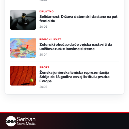
DRUŠTVO
Solidarnost: Država sistemski da stane na put
femicidu
20:06
REGION I SVET
Zelenski obećao da će vojska nastaviti da
uništava ruske lansirne sisteme
20:04
SPORT
Ženska juniorska teniska reprezentacija
Srbije do 18 godina osvojila titulu prvaka
Evrope
20:03