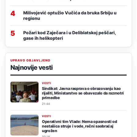
4
Milivojević optužio Vučića da bruka Srbiju u
regionu
5
Požari kod Zaječara i u Deliblatskoj peščari,
gase ih helikopteri
UPRAVO OBJAVLJENO
Najnovije vesti
VESTI
Sindikat: Javna rasprava o obrazovanju kao
rijaliti, Ministarstvo se obavezalo da razmotri
primedbe
21:44
VESTI
Operativni tim Vlade: Nema opasnosti od
nestašica struje i vode, rečni saobraćaj
ugrožen
20:18