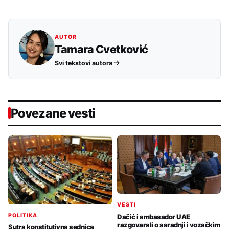
AUTOR
Tamara Cvetković
Svi tekstovi autora
Povezane vesti
VESTI
POLITIKA
Dačić i ambasador UAE
razgovarali o saradnji i vozačkim
Sutra konstitutivna sednica