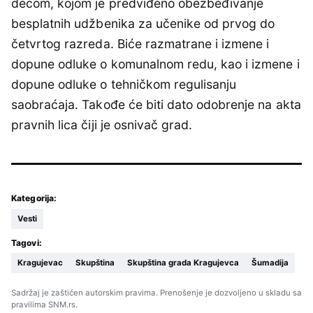
decom, kojom je predviđeno obezbeđivanje
besplatnih udžbenika za učenike od prvog do
četvrtog razreda. Biće razmatrane i izmene i
dopune odluke o komunalnom redu, kao i izmene i
dopune odluke o tehničkom regulisanju
saobraćaja. Takođe će biti dato odobrenje na akta
pravnih lica čiji je osnivač grad.
Kategorija:
Vesti
Tagovi:
Kragujevac
Skupština
Skupština grada Kragujevca
Šumadija
Sadržaj je zaštićen autorskim pravima. Prenošenje je dozvoljeno u skladu sa
pravilima SNM.rs.