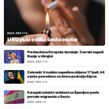
REUC
•
PRE 17 H
U EU puši svaka šesta osoba
Predsednica Evropske komisije: Zverski napadi
Rusije u Ukrajini
REUC
•
PRE 17 H
Zelenski: U ruskim napadima ubijeno 17 ljudi, 44
osobe povređene na širem području Kijeva
REUC
•
PRE 17 H
Evropski ministri solidarni sa Španijom posle
provale migranata u Seutu
REUC
•
PRE 1 D