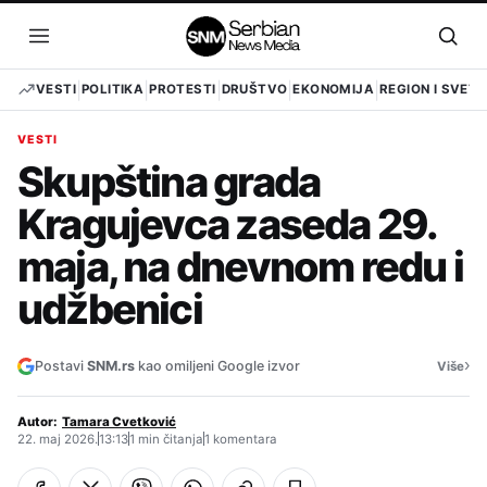
Pređi
na
Otvori
Otvo
sadržaj
meni
pret
VESTI
POLITIKA
PROTESTI
DRUŠTVO
EKONOMIJA
REGION I SVET
VESTI
Skupština grada
Kragujevca zaseda 29.
maja, na dnevnom redu i
udžbenici
›
Postavi
SNM.rs
kao omiljeni Google izvor
Više
Autor:
Tamara Cvetković
22. maj 2026.
13:13
1 min čitanja
1 komentara