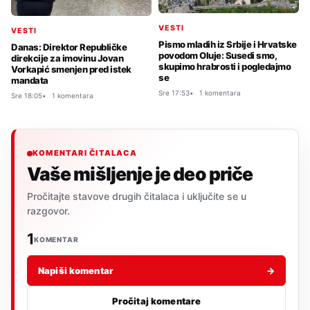
VESTI
VESTI
Pismo mladih iz Srbije i Hrvatske
Danas: Direktor Republičke
povodom Oluje: Susedi smo,
direkcije za imovinu Jovan
skupimo hrabrosti i pogledajmo
Vorkapić smenjen pred istek
se
mandata
Sre 17:53
1 komentara
Sre 18:05
1 komentara
KOMENTARI ČITALACA
Vaše mišljenje je deo priče
Pročitajte stavove drugih čitalaca i uključite se u
razgovor.
1
KOMENTAR
Napiši komentar
→
Pročitaj komentare