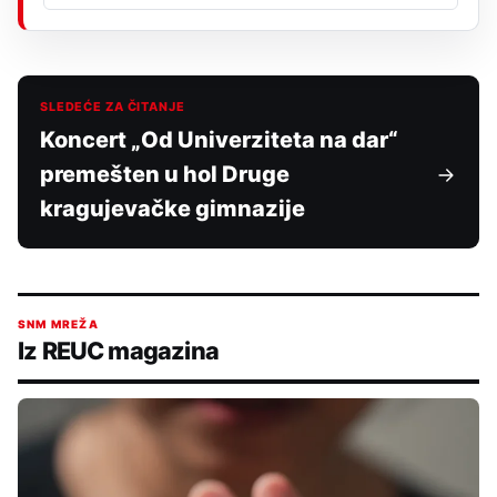
SLEDEĆE ZA ČITANJE
Koncert „Od Univerziteta na dar“
premešten u hol Druge
kragujevačke gimnazije
SNM MREŽA
Iz REUC magazina