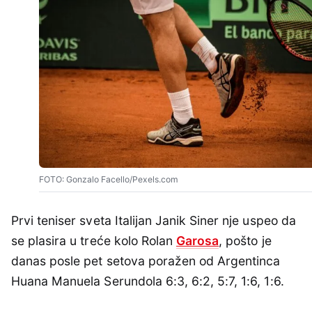
FOTO: Gonzalo Facello/Pexels.com
Prvi teniser sveta Italijan Janik Siner nje uspeo da
se plasira u treće kolo Rolan
Garosa
, pošto je
danas posle pet setova poražen od Argentinca
Huana Manuela Serundola 6:3, 6:2, 5:7, 1:6, 1:6.