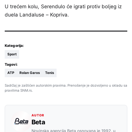
U trećem kolu, Serendulo će igrati protiv boljeg iz
duela Landaluse – Kopriva.
Kategorija:
Sport
Tagovi:
ATP
Rolan Garos
Tenis
Sadržaj je zaštićen autorskim pravima. Prenošenje je dozvoljeno u skladu sa
pravilima SNM.rs.
AUTOR
Beta
Novinska agencija Beta osnovana je 1992. u