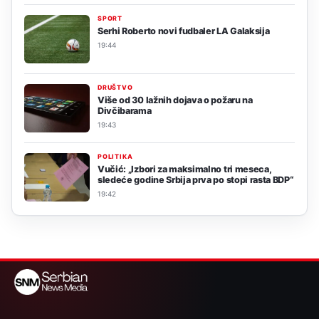
SPORT
Serhi Roberto novi fudbaler LA Galaksija
19:44
DRUŠTVO
Više od 30 lažnih dojava o požaru na
Divčibarama
19:43
POLITIKA
Vučić: „Izbori za maksimalno tri meseca,
sledeće godine Srbija prva po stopi rasta BDP“
19:42