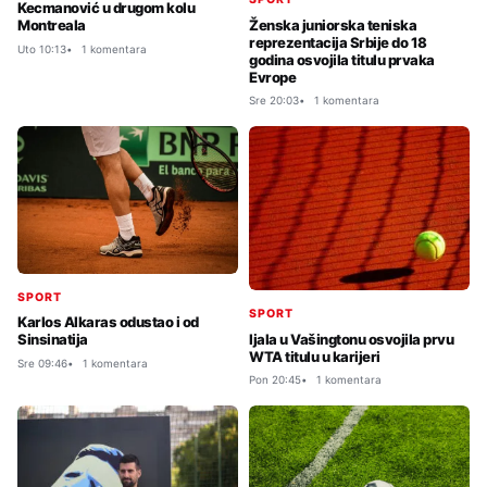
Kecmanović u drugom kolu
Ženska juniorska teniska
Montreala
reprezentacija Srbije do 18
Uto 10:13
1 komentara
godina osvojila titulu prvaka
Evrope
Sre 20:03
1 komentara
SPORT
SPORT
Karlos Alkaras odustao i od
Ijala u Vašingtonu osvojila prvu
Sinsinatija
WTA titulu u karijeri
Sre 09:46
1 komentara
Pon 20:45
1 komentara