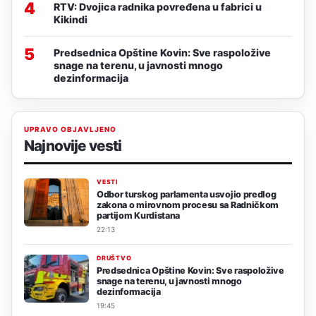
4
RTV: Dvojica radnika povređena u fabrici u
Kikindi
5
Predsednica Opštine Kovin: Sve raspoložive
snage na terenu, u javnosti mnogo
dezinformacija
UPRAVO OBJAVLJENO
Najnovije vesti
VESTI
Odbor turskog parlamenta usvojio predlog
zakona o mirovnom procesu sa Radničkom
partijom Kurdistana
22:13
DRUŠTVO
Predsednica Opštine Kovin: Sve raspoložive
snage na terenu, u javnosti mnogo
dezinformacija
19:45