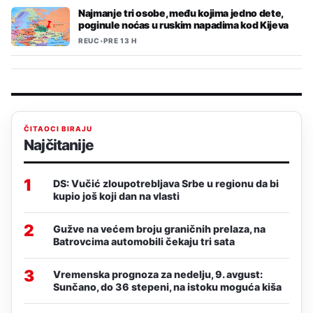
Najmanje tri osobe, među kojima jedno dete,
poginule noćas u ruskim napadima kod Kijeva
REUC
•
PRE 13 H
ČITAOCI BIRAJU
Najčitanije
1
DS: Vučić zloupotrebljava Srbe u regionu da bi
kupio još koji dan na vlasti
2
Gužve na većem broju graničnih prelaza, na
Batrovcima automobili čekaju tri sata
3
Vremenska prognoza za nedelju, 9. avgust:
Sunčano, do 36 stepeni, na istoku moguća kiša