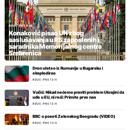
REUC
•
PRE 8 H
Konaković pisao UN zbog
saslušavanja u RS zaposlenih i
saradnika Memorijalnog centra
Srebrenica
Dron uleteo iz Rumunije u Bugarsku i
eksplodirao
REUC
•
PRE 13 H
Vučić: Nikad nećemo praviti problem Ukrajini da
uđe u EU, ni reći: Primite prvo nas
REUC
•
PRE 13 H
BBC o poseti Zelenskog Beogradu (VIDEO)
REUC
•
PRE 13 H