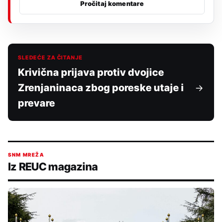
Pročitaj komentare
SLEDEĆE ZA ČITANJE
Krivična prijava protiv dvojice
Zrenjaninaca zbog poreske utaje i
prevare
SNM MREŽA
Iz REUC magazina