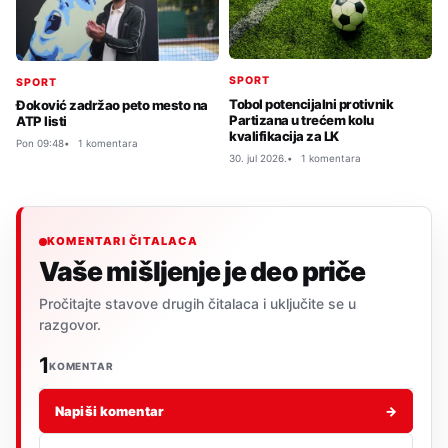
SPORT
SPORT
Tobol potencijalni protivnik
Đoković zadržao peto mesto na
Partizana u trećem kolu
ATP listi
kvalifikacija za LK
Pon 09:48
1 komentara
30. jul 2026.
1 komentara
KOMENTARI ČITALACA
Vaše mišljenje je deo priče
Pročitajte stavove drugih čitalaca i uključite se u
razgovor.
1
KOMENTAR
Napiši komentar
→