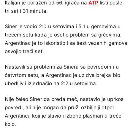
Italijan je poražen od 56. igrača na
ATP
listi posle
tri sat i 31 minuta.
Siner je vodio 2:0 u setovima i 5:1 u gemovima u
trećem setu kada je osetio problem sa grčevima.
Argentinac je to iskoristio i sa šest vezanih gemova
osvojio treći set.
Nastavili su problemi za Sinera sa povredom i u
četvrtom setu, a Argentinac je uz dva brejka bio
ubedljiv i izjednačio na 2:2 u setovima.
Nije želeo Siner da preda meč, nastavio je uprkos
povredi, ali nije mogao da pruži ozbiljniji otpor
Argentincu koji je slavio i izborio plasman u treće
kolo.