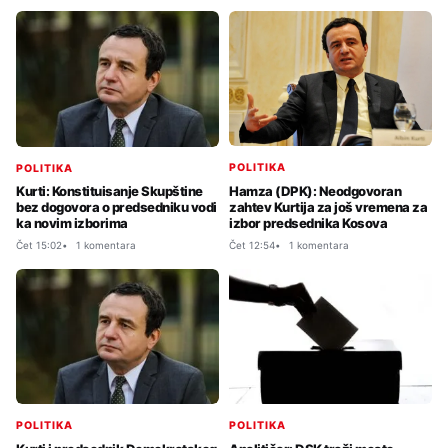
POLITIKA
POLITIKA
Hamza (DPK): Neodgovoran
Kurti: Konstituisanje Skupštine
zahtev Kurtija za još vremena za
bez dogovora o predsedniku vodi
izbor predsednika Kosova
ka novim izborima
Čet 12:54
1 komentara
Čet 15:02
1 komentara
POLITIKA
POLITIKA