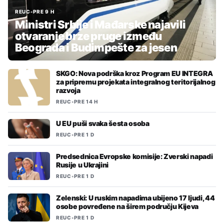
REUC
•
PRE 9 H
Ministri Srbije i Mađarske najavili
otvaranje brze pruge između
Beograda i Budimpešte za jesen
SKGO: Nova podrška kroz Program EU INTEGRA
za pripremu projekata integralnog teritorijalnog
razvoja
REUC
•
PRE 14 H
U EU puši svaka šesta osoba
REUC
•
PRE 1 D
Predsednica Evropske komisije: Zverski napadi
Rusije u Ukrajini
REUC
•
PRE 1 D
Zelenski: U ruskim napadima ubijeno 17 ljudi, 44
osobe povređene na širem području Kijeva
REUC
•
PRE 1 D