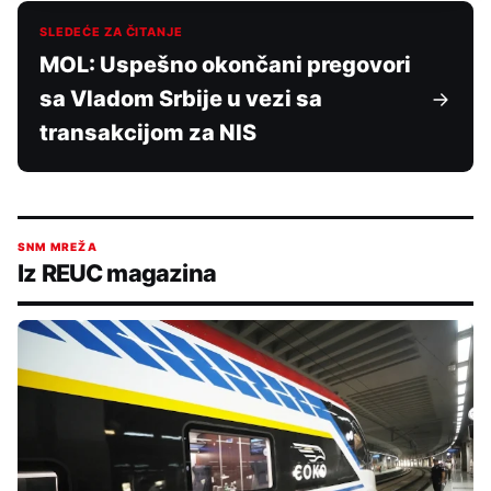
SLEDEĆE ZA ČITANJE
MOL: Uspešno okončani pregovori
sa Vladom Srbije u vezi sa
transakcijom za NIS
SNM MREŽA
Iz REUC magazina