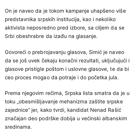
On je naveo da je tokom kampanje uhapšeno više
predstavnika srpskih institucija, kao i nekoliko
aktivista neposredno pred izbore, sa ciljem da se
Srbi obeshrabre da izađu na glasanje.
Govoreći o prebrojavanju glasova, Simić je naveo
da se još uvek čekaju konačni rezultati, uključujući i
glasove pristigle poštom i uslovne glasove, te da bi
ceo proces mogao da potraje i do početka jula.
Prema njegovim rečima, Srpska lista smatra da je u
toku „obesmišljavanje mehanizma zaštite srpske
zajednice“ jer, kako tvrdi, kandidat Nenad Rašić
značajan deo podrške dobija u većinski albanskim
sredinama.