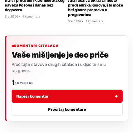
Kurti i predsednik Demokratskog
Analitičar: DSK traži mesto
saveza Kosova i danas bez
predsednika Kosova, što može
dogovora
biti glavna prepreka u
pregovorima
Sre 20:02
1 komentara
Sre 09:57
1 komentara
KOMENTARI ČITALACA
Vaše mišljenje je deo priče
Pročitajte stavove drugih čitalaca i uključite se u
razgovor.
1
KOMENTAR
Napiši komentar
→
Pročitaj komentare