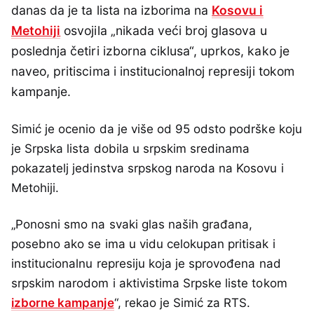
danas da je ta lista na izborima na
Kosovu i
Metohiji
osvojila „nikada veći broj glasova u
poslednja četiri izborna ciklusa“, uprkos, kako je
naveo, pritiscima i institucionalnoj represiji tokom
kampanje.
Simić je ocenio da je više od 95 odsto podrške koju
je Srpska lista dobila u srpskim sredinama
pokazatelj jedinstva srpskog naroda na Kosovu i
Metohiji.
„Ponosni smo na svaki glas naših građana,
posebno ako se ima u vidu celokupan pritisak i
institucionalnu represiju koja je sprovođena nad
srpskim narodom i aktivistima Srpske liste tokom
izborne kampanje
“, rekao je Simić za RTS.