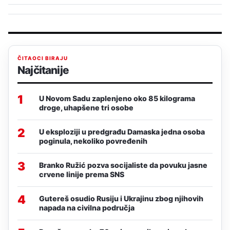
ČITAOCI BIRAJU
Najčitanije
1
U Novom Sadu zaplenjeno oko 85 kilograma
droge, uhapšene tri osobe
2
U eksploziji u predgrađu Damaska jedna osoba
poginula, nekoliko povređenih
3
Branko Ružić pozva socijaliste da povuku jasne
crvene linije prema SNS
4
Gutereš osudio Rusiju i Ukrajinu zbog njihovih
napada na civilna područja