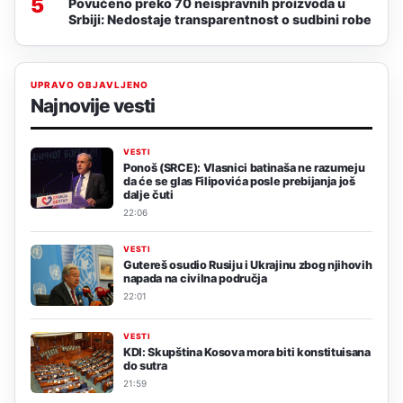
5
Povučeno preko 70 neispravnih proizvoda u
Srbiji: Nedostaje transparentnost o sudbini robe
UPRAVO OBJAVLJENO
Najnovije vesti
VESTI
Ponoš (SRCE): Vlasnici batinaša ne razumeju
da će se glas Filipovića posle prebijanja još
dalje čuti
22:06
VESTI
Gutereš osudio Rusiju i Ukrajinu zbog njihovih
napada na civilna područja
22:01
VESTI
KDI: Skupština Kosova mora biti konstituisana
do sutra
21:59