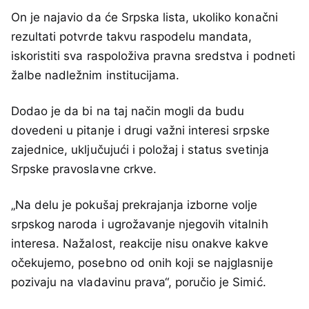
On je najavio da će Srpska lista, ukoliko konačni
rezultati potvrde takvu raspodelu mandata,
iskoristiti sva raspoloživa pravna sredstva i podneti
žalbe nadležnim institucijama.
Dodao je da bi na taj način mogli da budu
dovedeni u pitanje i drugi važni interesi srpske
zajednice, uključujući i položaj i status svetinja
Srpske pravoslavne crkve.
„Na delu je pokušaj prekrajanja izborne volje
srpskog naroda i ugrožavanje njegovih vitalnih
interesa. Nažalost, reakcije nisu onakve kakve
očekujemo, posebno od onih koji se najglasnije
pozivaju na vladavinu prava“, poručio je Simić.