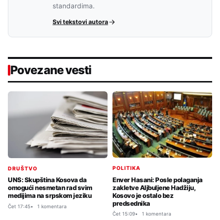
standardima.
Svi tekstovi autora
Povezane vesti
POLITIKA
DRUŠTVO
Enver Hasani: Posle polaganja
UNS: Skupština Kosova da
zakletve Aljbuljene Hadžiju,
omogući nesmetan rad svim
Kosovo je ostalo bez
medijima na srpskom jeziku
predsednika
Čet 17:45
1 komentara
Čet 15:09
1 komentara