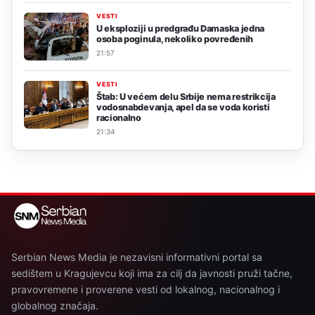
VESTI
U eksploziji u predgrađu Damaska jedna
osoba poginula, nekoliko povređenih
21:57
VESTI
Štab: U većem delu Srbije nema restrikcija
vodosnabdevanja, apel da se voda koristi
racionalno
21:34
Serbian News Media je nezavisni informativni portal sa
sedištem u Kragujevcu koji ima za cilj da javnosti pruži tačne,
pravovremene i proverene vesti od lokalnog, nacionalnog i
globalnog značaja.