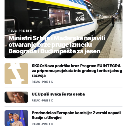
REUC
•
PRE 18 H
Ministri Srbije i Mađarske najavili
otvaranje brze pruge između
Beograda i Budimpešte za jesen
SKGO: Nova podrška kroz Program EU INTEGRA
za pripremu projekata integralnog teritorijalnog
razvoja
REUC
•
PRE 1 D
U EU puši svaka šesta osoba
REUC
•
PRE 1 D
Predsednica Evropske komisije: Zverski napadi
Rusije u Ukrajini
REUC
•
PRE 1 D