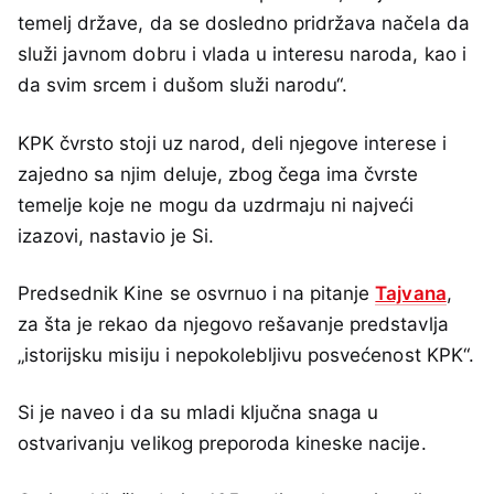
temelj države, da se dosledno pridržava načela da
služi javnom dobru i vlada u interesu naroda, kao i
da svim srcem i dušom služi narodu“.
KPK čvrsto stoji uz narod, deli njegove interese i
zajedno sa njim deluje, zbog čega ima čvrste
temelje koje ne mogu da uzdrmaju ni najveći
izazovi, nastavio je Si.
Predsednik Kine se osvrnuo i na pitanje
Tajvana
,
za šta je rekao da njegovo rešavanje predstavlja
„istorijsku misiju i nepokolebljivu posvećenost KPK“.
Si je naveo i da su mladi ključna snaga u
ostvarivanju velikog preporoda kineske nacije.