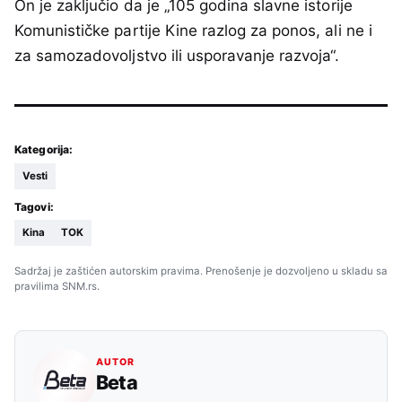
On je zaključio da je „105 godina slavne istorije
Komunističke partije Kine razlog za ponos, ali ne i
za samozadovoljstvo ili usporavanje razvoja“.
Kategorija:
Vesti
Tagovi:
Kina
TOK
Sadržaj je zaštićen autorskim pravima. Prenošenje je dozvoljeno u skladu sa
pravilima SNM.rs.
AUTOR
Beta