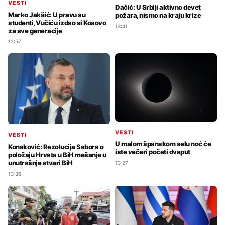
VESTI
Dačić: U Srbiji aktivno devet
Marko Jakšić: U pravu su
požara, nismo na kraju krize
studenti, Vučiću izdao si Kosovo
13:41
za sve generacije
12:57
VESTI
VESTI
U malom španskom selu noć će
Konaković: Rezolucija Sabora o
iste večeri početi dvaput
položaju Hrvata u BiH mešanje u
unutrašnje stvari BiH
13:27
13:36