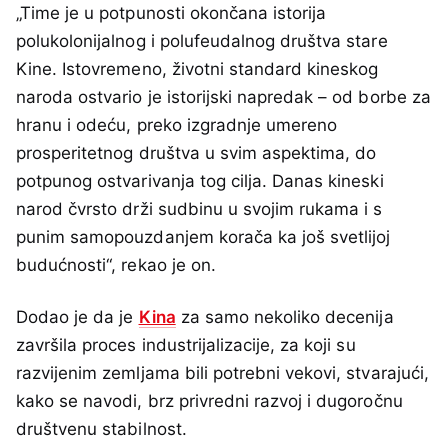
„Time je u potpunosti okončana istorija
polukolonijalnog i polufeudalnog društva stare
Kine. Istovremeno, životni standard kineskog
naroda ostvario je istorijski napredak – od borbe za
hranu i odeću, preko izgradnje umereno
prosperitetnog društva u svim aspektima, do
potpunog ostvarivanja tog cilja. Danas kineski
narod čvrsto drži sudbinu u svojim rukama i s
punim samopouzdanjem korača ka još svetlijoj
budućnosti“, rekao je on.
Dodao je da je
Kina
za samo nekoliko decenija
završila proces industrijalizacije, za koji su
razvijenim zemljama bili potrebni vekovi, stvarajući,
kako se navodi, brz privredni razvoj i dugoročnu
društvenu stabilnost.