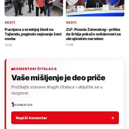
VESTI
VESTI
ZLF: Poseta Zelenskog – prilika
Pucnjava u srednjoj školi na
da Srbija pokaže solidarnost sa
Tajlandu, poginulo najmanje šest
ukrajinskim narodom
osoba
11:59
12:52
KOMENTARI ČITALACA
Vaše mišljenje je deo priče
Pročitajte stavove drugih čitalaca i uključite se u
razgovor.
1
KOMENTAR
Napiši komentar
→