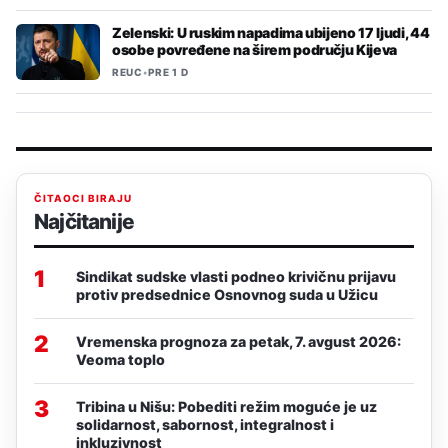
Zelenski: U ruskim napadima ubijeno 17 ljudi, 44
osobe povređene na širem području Kijeva
REUC
•
PRE 1 D
ČITAOCI BIRAJU
Najčitanije
1
Sindikat sudske vlasti podneo krivičnu prijavu
protiv predsednice Osnovnog suda u Užicu
2
Vremenska prognoza za petak, 7. avgust 2026:
Veoma toplo
3
Tribina u Nišu: Pobediti režim moguće je uz
solidarnost, sabornost, integralnost i
inkluzivnost