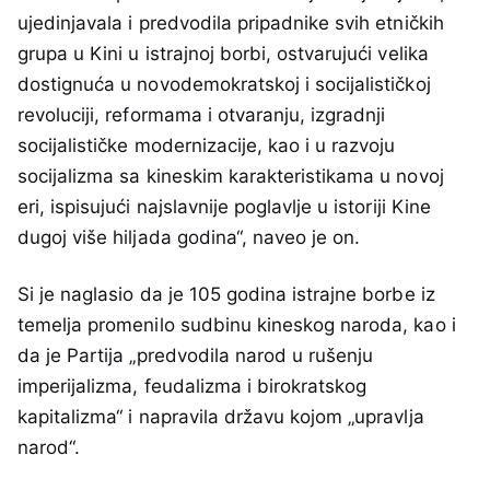
ujedinjavala i predvodila pripadnike svih etničkih
grupa u Kini u istrajnoj borbi, ostvarujući velika
dostignuća u novodemokratskoj i socijalističkoj
revoluciji, reformama i otvaranju, izgradnji
socijalističke modernizacije, kao i u razvoju
socijalizma sa kineskim karakteristikama u novoj
eri, ispisujući najslavnije poglavlje u istoriji Kine
dugoj više hiljada godina“, naveo je on.
Si je naglasio da je 105 godina istrajne borbe iz
temelja promenilo sudbinu kineskog naroda, kao i
da je Partija „predvodila narod u rušenju
imperijalizma, feudalizma i birokratskog
kapitalizma“ i napravila državu kojom „upravlja
narod“.