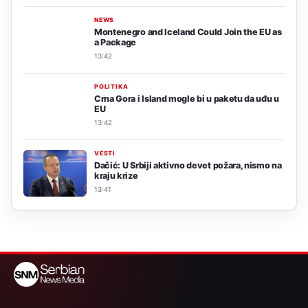
NEWS
Montenegro and Iceland Could Join the EU as
a Package
13:42
POLITIKA
Crna Gora i Island mogle bi u paketu da uđu u
EU
13:42
VESTI
Dačić: U Srbiji aktivno devet požara, nismo na
kraju krize
13:41