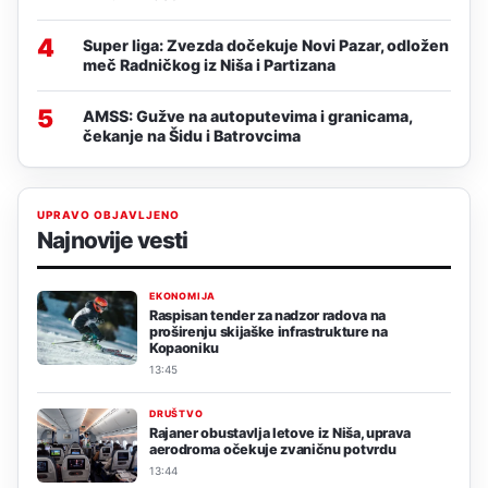
4
Super liga: Zvezda dočekuje Novi Pazar, odložen
meč Radničkog iz Niša i Partizana
5
AMSS: Gužve na autoputevima i granicama,
čekanje na Šidu i Batrovcima
UPRAVO OBJAVLJENO
Najnovije vesti
EKONOMIJA
Raspisan tender za nadzor radova na
proširenju skijaške infrastrukture na
Kopaoniku
13:45
DRUŠTVO
Rajaner obustavlja letove iz Niša, uprava
aerodroma očekuje zvaničnu potvrdu
13:44