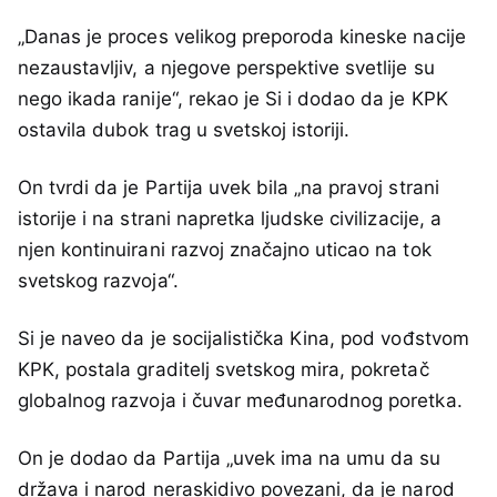
„Danas je proces velikog preporoda kineske nacije
nezaustavljiv, a njegove perspektive svetlije su
nego ikada ranije“, rekao je Si i dodao da je KPK
ostavila dubok trag u svetskoj istoriji.
On tvrdi da je Partija uvek bila „na pravoj strani
istorije i na strani napretka ljudske civilizacije, a
njen kontinuirani razvoj značajno uticao na tok
svetskog razvoja“.
Si je naveo da je socijalistička Kina, pod vođstvom
KPK, postala graditelj svetskog mira, pokretač
globalnog razvoja i čuvar međunarodnog poretka.
On je dodao da Partija „uvek ima na umu da su
država i narod neraskidivo povezani, da je narod