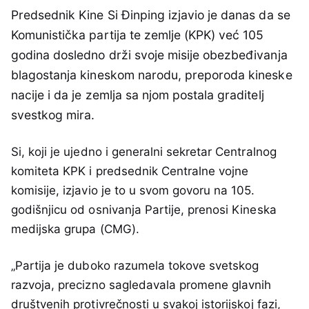
Predsednik Kine Si Đinping izjavio je danas da se
Komunistička partija te zemlje (KPK) već 105
godina dosledno drži svoje misije obezbeđivanja
blagostanja kineskom narodu, preporoda kineske
nacije i da je zemlja sa njom postala graditelj
svestkog mira.
Si, koji je ujedno i generalni sekretar Centralnog
komiteta KPK i predsednik Centralne vojne
komisije, izjavio je to u svom govoru na 105.
godišnjicu od osnivanja Partije, prenosi Kineska
medijska grupa (CMG).
„Partija je duboko razumela tokove svetskog
razvoja, precizno sagledavala promene glavnih
društvenih protivrečnosti u svakoj istorijskoj fazi,