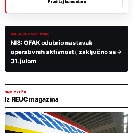
Pročitaj komentare
SLEDEĆE ZA ČITANJE
NIS: OFAK odobrio nastavak
operativnih aktivnosti, zaključno sa
31. julom
SNM MREŽA
Iz REUC magazina