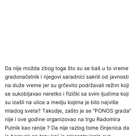
Da nije možda zbog toga što su se baš u to vreme
gradonačelnik i njegovi saradnici sakrili od javnosti
na duže vreme jer su grčevito podržavali režim koji
se sukobljavao neretko i fizički sa svim ljudima koji
su izašli na ulice a medju kojima je bilo najviše
mladog sveta? Takodje, zašto je se “PONOS grada”
nije i ove godine organizovao na trgu Radomira
Putnik kao ranije ? Da nije razlog tome činjenica da