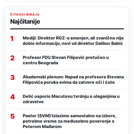
ČITAOCI BIRAJU
Najčitanije
1
Mediji: Direktor RGZ-a smenjen, ali zvanično nije
dobio informaciju, novi vd direktor Dalibor Babić
2
Profesor FDU Stevan Filipović pretučen u
centru Beograda
3
Akademski plenum: Napad na profesora Stevana
Filipovića poruka svima da zatvore oči i ćute
4
Delić osporio Macutovu tvrdnju o ulaganjima u
zdravstvo
5
Pastor (SVM):Izlazimo samostalno na izbore,
potrebno vreme za međusobno poverenje s
Peterom Mađarom