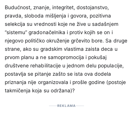
Budućnost, znanje, integritet, dostojanstvo,
pravda, sloboda mišljenja i govora, pozitivna
selekcija su vrednosti koje ne žive u sadašnjem
“sistemu” gradonačelnika i protiv kojih se on i
njegovo političko okruženje grčevito bore. Sa druge
strane, ako su gradskim vlastima zaista deca u
prvom planu a ne samopromocija i pokušaj
društvene rehabilitacije u jednom delu populacije,
postavlja se pitanje zašto se ista ova dodela
priznanja nije organizovala i prošle godine (postoje
takmičenja koja su održana)?
REKLAMA