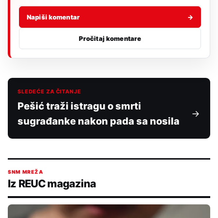
Napiši komentar
→
Pročitaj komentare
SLEDEĆE ZA ČITANJE
Pešić traži istragu o smrti
sugrađanke nakon pada sa nosila
SNM MREŽA
Iz REUC magazina