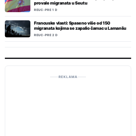
provale migranata u Seutu
REUC
•
PRE 1 D
Francuske vlasti: Spaseno više od 150
migranata kojima se zapalio čamac u Lamanšu
REUC
•
PRE 2 D
REKLAMA