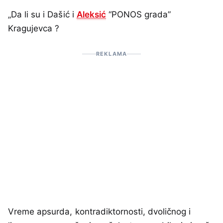
„Da li su i Dašić i
Aleksić
“PONOS grada”
Kragujevca ?
REKLAMA
Vreme apsurda, kontradiktornosti, dvoličnog i