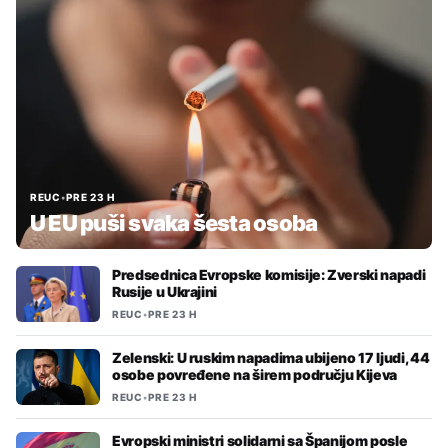
REUC
•
PRE 23 H
U EU puši svaka šesta osoba
Predsednica Evropske komisije: Zverski napadi
Rusije u Ukrajini
REUC
•
PRE 23 H
Zelenski: U ruskim napadima ubijeno 17 ljudi, 44
osobe povređene na širem području Kijeva
REUC
•
PRE 23 H
Evropski ministri solidarni sa Španijom posle