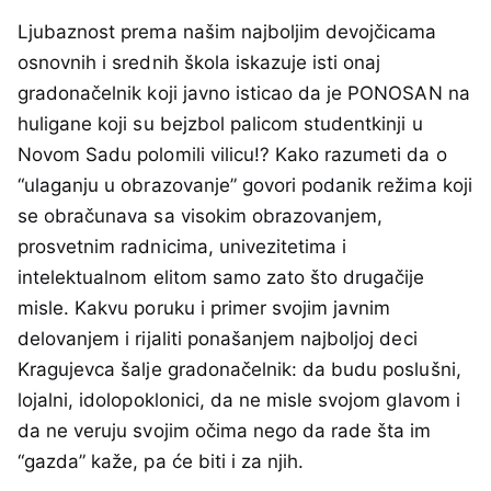
Ljubaznost prema našim najboljim devojčicama
osnovnih i srednih škola iskazuje isti onaj
gradonačelnik koji javno isticao da je PONOSAN na
huligane koji su bejzbol palicom studentkinji u
Novom Sadu polomili vilicu!? Kako razumeti da o
“ulaganju u obrazovanje” govori podanik režima koji
se obračunava sa visokim obrazovanjem,
prosvetnim radnicima, univezitetima i
intelektualnom elitom samo zato što drugačije
misle. Kakvu poruku i primer svojim javnim
delovanjem i rijaliti ponašanjem najboljoj deci
Kragujevca šalje gradonačelnik: da budu poslušni,
lojalni, idolopoklonici, da ne misle svojom glavom i
da ne veruju svojim očima nego da rade šta im
“gazda” kaže, pa će biti i za njih.