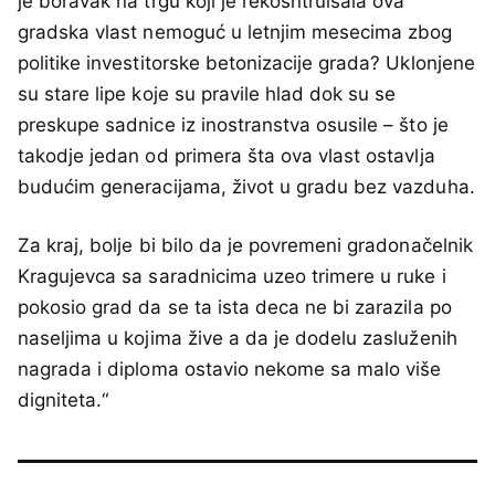
je boravak na trgu koji je rekosntruisala ova
gradska vlast nemoguć u letnjim mesecima zbog
politike investitorske betonizacije grada? Uklonjene
su stare lipe koje su pravile hlad dok su se
preskupe sadnice iz inostranstva osusile – što je
takodje jedan od primera šta ova vlast ostavlja
budućim generacijama, život u gradu bez vazduha.
Za kraj, bolje bi bilo da je povremeni gradonačelnik
Kragujevca sa saradnicima uzeo trimere u ruke i
pokosio grad da se ta ista deca ne bi zarazila po
naseljima u kojima žive a da je dodelu zasluženih
nagrada i diploma ostavio nekome sa malo više
digniteta.“