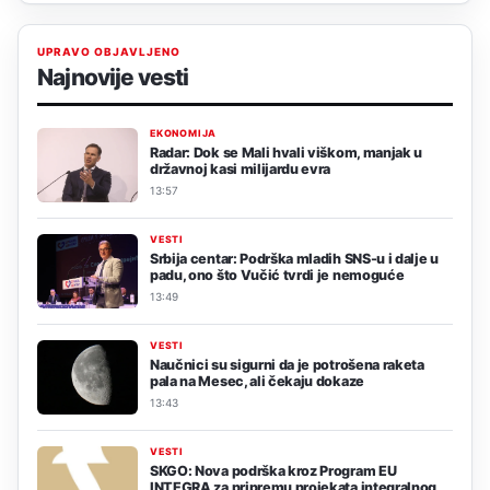
UPRAVO OBJAVLJENO
Najnovije vesti
EKONOMIJA
Radar: Dok se Mali hvali viškom, manjak u
državnoj kasi milijardu evra
13:57
VESTI
Srbija centar: Podrška mladih SNS-u i dalje u
padu, ono što Vučić tvrdi je nemoguće
13:49
VESTI
Naučnici su sigurni da je potrošena raketa
pala na Mesec, ali čekaju dokaze
13:43
VESTI
SKGO: Nova podrška kroz Program EU
INTEGRA za pripremu projekata integralnog