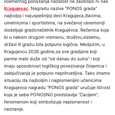
licemernog ponašanja nažalost ne zaobilazi ni naš
Kragujevac
. Nagradu naziva “PONOS grada”
najboljoj i najuspešnijoj deci Kragujeca,đacima,
umetnicima i sportistima, na svečanoj ceremoniji
dodeljuje gradonačelnik Kragujevca. Rečenica koja
bi u nekom drugom vremenu, društvu,sistemu,
državi ili gradu bila potpuno logična. Medjutim, u
Kragujevcu 2026.godine,za sve gradjane koji
pamte malo duže od “od danas do sutra” i koji
imaju sposobnost logičkog povezivanja činjenica i
zaključivanja je potpuno neprihvatljiva. Tako imamo
situaciju da najboljim i najpismenijim učenicima
Kragujevca nagradu “PONOS grada” uručuje ličnost
koja je sebe PONOSNO predstavlja “Ćacijem”,
fenomenom koji simbolizuje nepismenost i
neznanje.