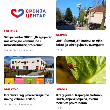
POLITIKA
SERVIS
Srbija centar SRCE: „Kragujevac
JKP „Šumadija“: Radovi na više
ima ozbiljne komunalne i
lokacija u Kragujevcu 6. avgusta
infrastrukturne probleme“
12:22
Sre 09:23
1 komentara
DRUŠTVO
SERVIS
Građani Kragujevca biraju ime
Kragujevac: Najavljen tretman
novog vrtića u Erdeču
suzbijanja krpelja na javnim
zelenim površinama
Uto 14:24
2 komentara
12:27