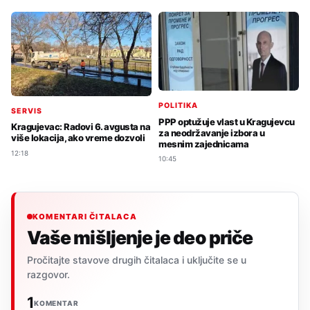
POLITIKA
SERVIS
PPP optužuje vlast u Kragujevcu
Kragujevac: Radovi 6. avgusta na
za neodržavanje izbora u
više lokacija, ako vreme dozvoli
mesnim zajednicama
12:18
10:45
KOMENTARI ČITALACA
Vaše mišljenje je deo priče
Pročitajte stavove drugih čitalaca i uključite se u
razgovor.
1
KOMENTAR