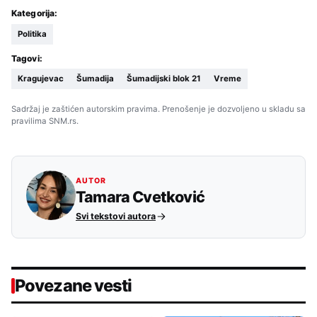
Kategorija:
Politika
Tagovi:
Kragujevac
Šumadija
Šumadijski blok 21
Vreme
Sadržaj je zaštićen autorskim pravima. Prenošenje je dozvoljeno u skladu sa
pravilima SNM.rs.
AUTOR
Tamara Cvetković
Svi tekstovi autora
Povezane vesti