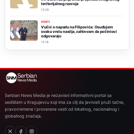
teritorijalnog razvoja
13:28
VESTI
Vučić o napadu na Filipovića: Osuđujem
svaku vrstu nasilja, zahtevam da počinioci
odgovaraju
13:18
Serbian News Media je nezavisni informativni portal sa
sedištem u Kragujevcu koji ima za cilj da javnosti pruži tačne,
pravovremene i proverene vesti od lokalnog, nacionalnog i
globalnog značaja.