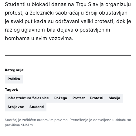
Studenti u blokadi danas na Trgu Slavija organizuju
protest, a železnički saobraćaj u Srbiji obustavljan
je svaki put kada su održavani veliki protesti, dok je
razlog uglavnom bila dojava o postavljenim
bombama u svim vozovima.
Kategorija:
Politika
Tagovi:
Infrastruktura železnice
Požega
Protest
Protesti
Slavija
Srbijavoz
Studenti
Sadržaj je zaštićen autorskim pravima. Prenošenje je dozvoljeno u skladu sa
pravilima SNM.rs.