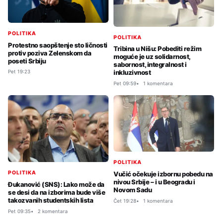
POLITIKA
POLITIKA
Protestno saopštenje sto ličnosti
Tribina u Nišu: Pobediti režim
protiv poziva Zelenskom da
moguće je uz solidarnost,
poseti Srbiju
sabornost, integralnost i
inkluzivnost
Pet 19:23
Pet 09:59
1 komentara
POLITIKA
POLITIKA
Vučić očekuje izbornu pobedu na
nivou Srbije – i u Beogradu i
Đukanović (SNS): Lako može da
Novom Sadu
se desi da na izborima bude više
takozvanih studentskih lista
Čet 19:28
1 komentara
Pet 09:35
2 komentara