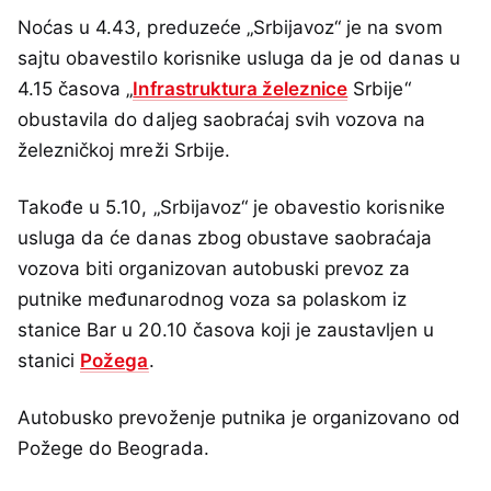
Noćas u 4.43, preduzeće „Srbijavoz“ je na svom
sajtu obavestilo korisnike usluga da je od danas u
4.15 časova „
Infrastruktura železnice
Srbije“
obustavila do daljeg saobraćaj svih vozova na
železničkoj mreži Srbije.
Takođe u 5.10, „Srbijavoz“ je obavestio korisnike
usluga da će danas zbog obustave saobraćaja
vozova biti organizovan autobuski prevoz za
putnike međunarodnog voza sa polaskom iz
stanice Bar u 20.10 časova koji je zaustavljen u
stanici
Požega
.
Autobusko prevoženje putnika je organizovano od
Požege do Beograda.