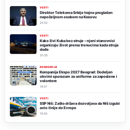
VESTI
Direktor Telekoma Srbije trajno proglašen
nepoželjnom osobom na Kosovu
20:52
VESTI
Kako živi Kuba bez struje – njeni stanovnici
organizuju život prema trenucima kada struja
dođe
20:35
EKONOMIJA
Kompanija Ekspo 2027 Beograd: Dodeljen
okvirni sporazum za uniforme za zaposlene i
volontere
19:57
VESTI
SSP Niš: Zašto država dozvoljava da Niš izgubi
avio-linije do Evrope
19:50