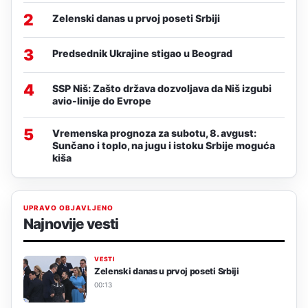
2
Zelenski danas u prvoj poseti Srbiji
3
Predsednik Ukrajine stigao u Beograd
4
SSP Niš: Zašto država dozvoljava da Niš izgubi
avio-linije do Evrope
5
Vremenska prognoza za subotu, 8. avgust:
Sunčano i toplo, na jugu i istoku Srbije moguća
kiša
UPRAVO OBJAVLJENO
Najnovije vesti
VESTI
Zelenski danas u prvoj poseti Srbiji
00:13