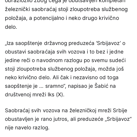
obrazložilo zbog čega je obutsavljen kompletan
železnički saobraćaj stoji zloupotreba službenog
položaja, a potencijalno i neko drugo krivično
delo.
„Iza saopštenje državnog preduzeća ‘Srbijavoz’ o
obustavi saobraćaja svih vozova i to bez i jedne
jedine reči o navodnom razlogu po svemu sudeći
stoji zloupotreba službenog položaja, možda još
neko krivično delo. Ali čak i nezavisno od toga
saopštenje je … sramno“, napisao je Šabić na
društvenoj mreži Iks (X).
Saobraćaj svih vozova na železničkoj mreži Srbije
obustavljen je rano jutros, ali preduzeće „Srbijavoz“
nije navelo razlog.