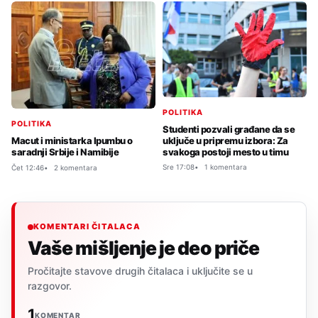
POLITIKA
POLITIKA
Studenti pozvali građane da se
uključe u pripremu izbora: Za
Macut i ministarka Ipumbu o
svakoga postoji mesto u timu
saradnji Srbije i Namibije
Sre 17:08
1 komentara
Čet 12:46
2 komentara
KOMENTARI ČITALACA
Vaše mišljenje je deo priče
Pročitajte stavove drugih čitalaca i uključite se u
razgovor.
1
KOMENTAR