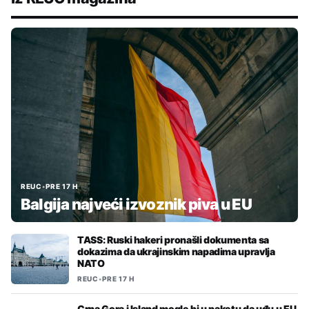
REUC
•
PRE 17 H
Balgija najveći izvoznik piva u EU
TASS: Ruski hakeri pronašli dokumenta sa
dokazima da ukrajinskim napadima upravlja
NATO
REUC
•
PRE 17 H
Crna Gora i Island mogle bi u paketu da uđu u EU