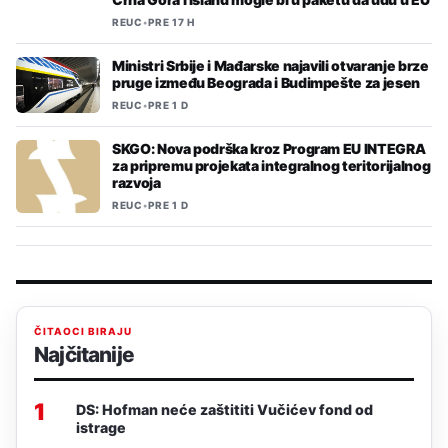
REUC
•
PRE 17 H
Ministri Srbije i Mađarske najavili otvaranje brze
pruge između Beograda i Budimpešte za jesen
REUC
•
PRE 1 D
SKGO: Nova podrška kroz Program EU INTEGRA
za pripremu projekata integralnog teritorijalnog
razvoja
REUC
•
PRE 1 D
ČITAOCI BIRAJU
Najčitanije
1
DS: Hofman neće zaštititi Vučićev fond od
istrage