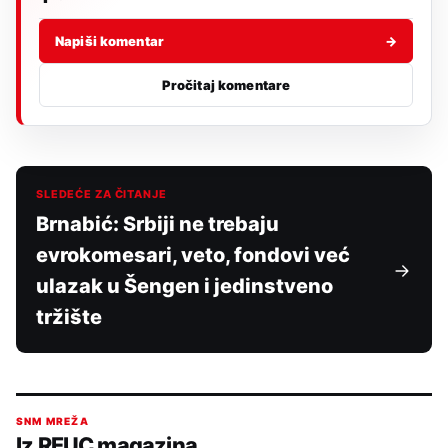
Napiši komentar
→
Pročitaj komentare
SLEDEĆE ZA ČITANJE
Brnabić: Srbiji ne trebaju
evrokomesari, veto, fondovi već
ulazak u Šengen i jedinstveno
tržište
SNM MREŽA
Iz REUC magazina