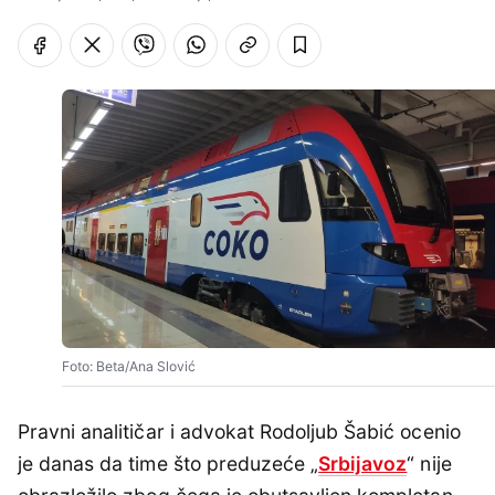
Foto: Beta/Ana Slović
Pravni analitičar i advokat Rodoljub Šabić ocenio
je danas da time što preduzeće „
Srbijavoz
“ nije