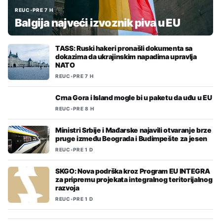
REUC
•
PRE 7 H
Balgija najveći izvoznik piva u EU
TASS: Ruski hakeri pronašli dokumenta sa
dokazima da ukrajinskim napadima upravlja
NATO
REUC
•
PRE 7 H
Crna Gora i Island mogle bi u paketu da uđu u EU
REUC
•
PRE 8 H
Ministri Srbije i Mađarske najavili otvaranje brze
pruge između Beograda i Budimpešte za jesen
REUC
•
PRE 1 D
SKGO: Nova podrška kroz Program EU INTEGRA
za pripremu projekata integralnog teritorijalnog
razvoja
REUC
•
PRE 1 D