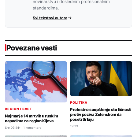
novinarstvu i doslednim profesionalnim
standardima.
Svi tekstovi autora
Povezane vesti
POLITIKA
REGION I SVET
Protestno saopštenje sto ličnosti
protiv poziva Zelenskom da
Najmanje 14 mrtvih u ruskim
poseti Srbiju
napadima na region Kijeva
19:23
Sre 09:44
1 komentara