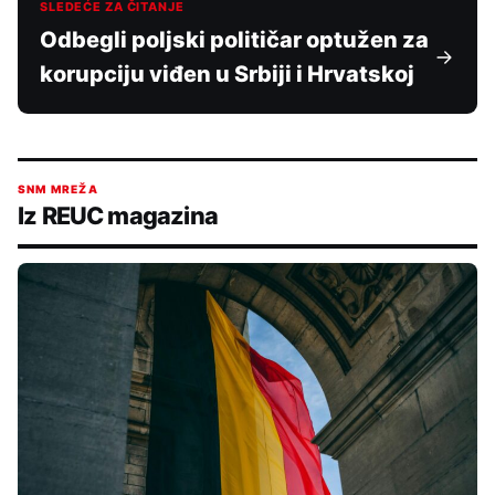
SLEDEĆE ZA ČITANJE
Odbegli poljski političar optužen za
korupciju viđen u Srbiji i Hrvatskoj
SNM MREŽA
Iz REUC magazina