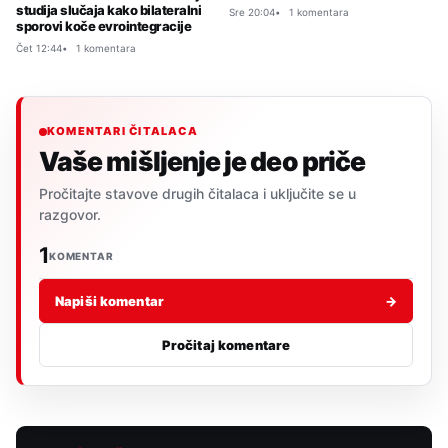
studija slučaja kako bilateralni
Sre 20:04
1 komentara
sporovi koče evrointegracije
Čet 12:44
1 komentara
KOMENTARI ČITALACA
Vaše mišljenje je deo priče
Pročitajte stavove drugih čitalaca i uključite se u
razgovor.
1
KOMENTAR
Napiši komentar
→
Pročitaj komentare