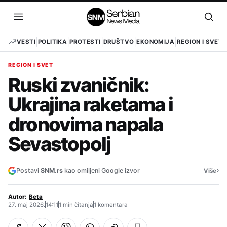
Pređi
na
Otvori
Otvo
sadržaj
meni
pret
VESTI
POLITIKA
PROTESTI
DRUŠTVO
EKONOMIJA
REGION I SVET
REGION I SVET
Ruski zvaničnik:
Ukrajina raketama i
dronovima napala
Sevastopolj
›
Postavi
SNM.rs
kao omiljeni Google izvor
Više
Autor:
Beta
27. maj 2026.
14:11
1 min čitanja
1 komentara