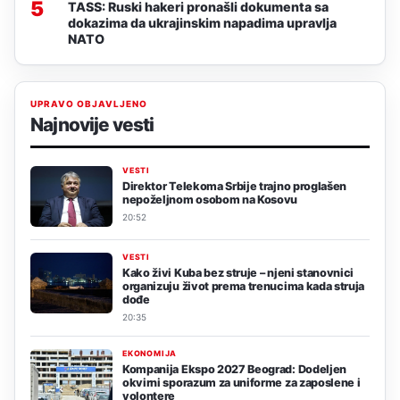
5
TASS: Ruski hakeri pronašli dokumenta sa
dokazima da ukrajinskim napadima upravlja
NATO
UPRAVO OBJAVLJENO
Najnovije vesti
VESTI
Direktor Telekoma Srbije trajno proglašen
nepoželjnom osobom na Kosovu
20:52
VESTI
Kako živi Kuba bez struje – njeni stanovnici
organizuju život prema trenucima kada struja
dođe
20:35
EKONOMIJA
Kompanija Ekspo 2027 Beograd: Dodeljen
okvirni sporazum za uniforme za zaposlene i
volontere