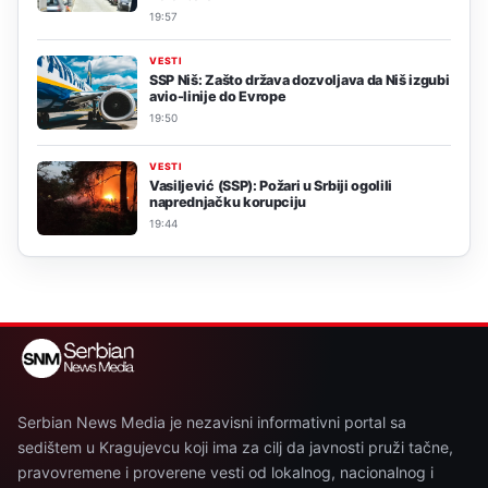
19:57
VESTI
SSP Niš: Zašto država dozvoljava da Niš izgubi
avio-linije do Evrope
19:50
VESTI
Vasiljević (SSP): Požari u Srbiji ogolili
naprednjačku korupciju
19:44
Serbian News Media je nezavisni informativni portal sa
sedištem u Kragujevcu koji ima za cilj da javnosti pruži tačne,
pravovremene i proverene vesti od lokalnog, nacionalnog i