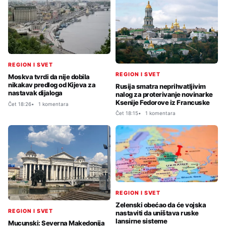
REGION I SVET
REGION I SVET
Moskva tvrdi da nije dobila
nikakav predlog od Kijeva za
Rusija smatra neprihvatljivim
nastavak dijaloga
nalog za proterivanje novinarke
Ksenije Fedorove iz Francuske
Čet 18:26
1 komentara
Čet 18:15
1 komentara
REGION I SVET
Zelenski obećao da će vojska
REGION I SVET
nastaviti da uništava ruske
lansirne sisteme
Mucunski: Severna Makedonija