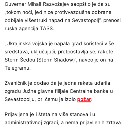
Guverner Mihail Razvožajev saopštio je da su
„tokom noći, jedinice protivvazdušne odbrane
odbijale višestruki napad na Sevastopolj“, prenosi
ruska agencija TASS.
„Ukrajinska vojska je napala grad koristeći više
sredstava, uključujući, pretpostavlja se, rakete
Storm Šedou (Storm Shadow)“, naveo je on na
Telegramu.
Zvaničnik je dodao da je jedna raketa udarila
zgradu Južne glavne filijale Centralne banke u
Sevastopolju, pri čemu je izbio
požar
.
Prijavljena je i šteta na više stanova i u
administrativnoj zgradi, a nema prijavljenih žrtava.