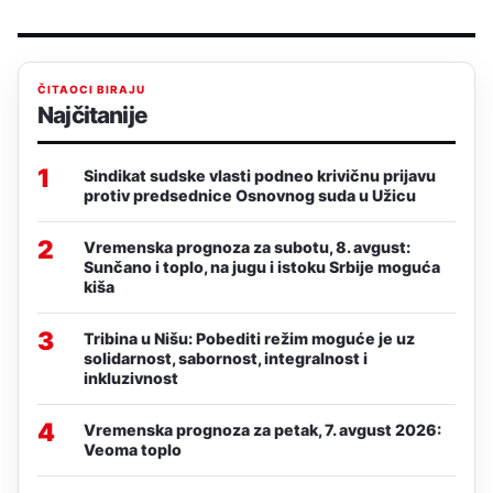
ČITAOCI BIRAJU
Najčitanije
1
Sindikat sudske vlasti podneo krivičnu prijavu
protiv predsednice Osnovnog suda u Užicu
2
Vremenska prognoza za subotu, 8. avgust:
Sunčano i toplo, na jugu i istoku Srbije moguća
kiša
3
Tribina u Nišu: Pobediti režim moguće je uz
solidarnost, sabornost, integralnost i
inkluzivnost
4
Vremenska prognoza za petak, 7. avgust 2026:
Veoma toplo