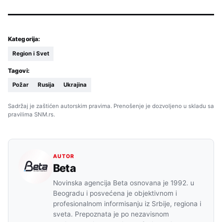
Kategorija:
Region i Svet
Tagovi:
Požar
Rusija
Ukrajina
Sadržaj je zaštićen autorskim pravima. Prenošenje je dozvoljeno u skladu sa
pravilima SNM.rs.
AUTOR
Beta
Novinska agencija Beta osnovana je 1992. u
Beogradu i posvećena je objektivnom i
profesionalnom informisanju iz Srbije, regiona i
sveta. Prepoznata je po nezavisnom