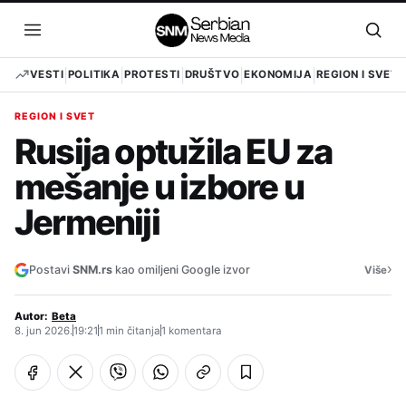
Pređi
na
Otvori
Otvo
sadržaj
meni
pret
VESTI
POLITIKA
PROTESTI
DRUŠTVO
EKONOMIJA
REGION I SVET
REGION I SVET
Rusija optužila EU za
mešanje u izbore u
Jermeniji
›
Postavi
SNM.rs
kao omiljeni Google izvor
Više
Autor:
Beta
8. jun 2026.
19:21
1 min čitanja
1 komentara