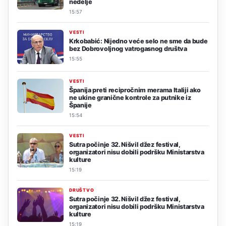
nedelje
15:57
VESTI
Krkobabić: Nijedno veće selo ne sme da bude
bez Dobrovoljnog vatrogasnog društva
15:55
VESTI
Španija preti recipročnim merama Italiji ako
ne ukine granične kontrole za putnike iz
Španije
15:54
VESTI
Sutra počinje 32. Nišvil džez festival,
organizatori nisu dobili podršku Ministarstva
kulture
15:19
DRUŠTVO
Sutra počinje 32. Nišvil džez festival,
organizatori nisu dobili podršku Ministarstva
kulture
15:19