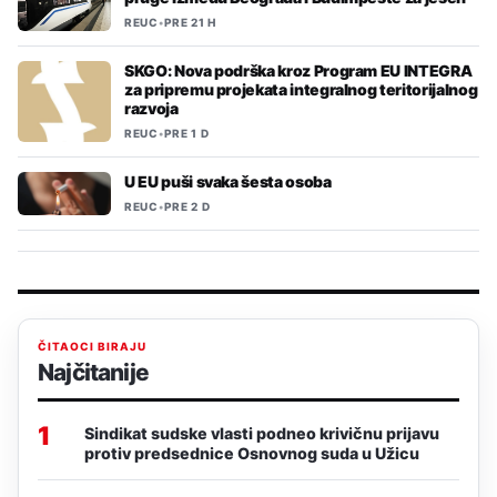
REUC
•
PRE 21 H
SKGO: Nova podrška kroz Program EU INTEGRA
za pripremu projekata integralnog teritorijalnog
razvoja
REUC
•
PRE 1 D
U EU puši svaka šesta osoba
REUC
•
PRE 2 D
ČITAOCI BIRAJU
Najčitanije
1
Sindikat sudske vlasti podneo krivičnu prijavu
protiv predsednice Osnovnog suda u Užicu