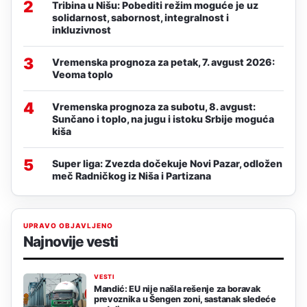
2
Tribina u Nišu: Pobediti režim moguće je uz
solidarnost, sabornost, integralnost i
inkluzivnost
3
Vremenska prognoza za petak, 7. avgust 2026:
Veoma toplo
4
Vremenska prognoza za subotu, 8. avgust:
Sunčano i toplo, na jugu i istoku Srbije moguća
kiša
5
Super liga: Zvezda dočekuje Novi Pazar, odložen
meč Radničkog iz Niša i Partizana
UPRAVO OBJAVLJENO
Najnovije vesti
VESTI
Mandić: EU nije našla rešenje za boravak
prevoznika u Šengen zoni, sastanak sledeće