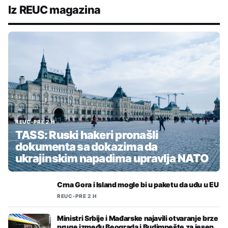
Iz REUC magazina
REUC
•
PRE 2 H
TASS: Ruski hakeri pronašli
dokumenta sa dokazima da
ukrajinskim napadima upravlja NATO
Crna Gora i Island mogle bi u paketu da uđu u EU
REUC
•
PRE 2 H
Ministri Srbije i Mađarske najavili otvaranje brze
pruge između Beograda i Budimpešte za jesen