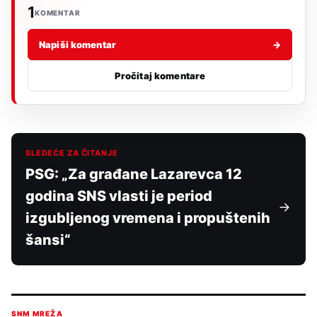
1
KOMENTAR
Napiši komentar
→
Pročitaj komentare
SLEDEĆE ZA ČITANJE
PSG: „Za građane Lazarevca 12
godina SNS vlasti je period
izgubljenog vremena i propuštenih
šansi“
SNM MREŽA