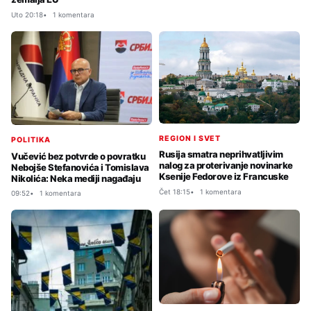
Uto 20:18
1 komentara
REGION I SVET
POLITIKA
Rusija smatra neprihvatljivim
Vučević bez potvrde o povratku
nalog za proterivanje novinarke
Nebojše Stefanovića i Tomislava
Ksenije Fedorove iz Francuske
Nikolića: Neka mediji nagađaju
Čet 18:15
1 komentara
09:52
1 komentara