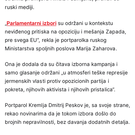
ruski mediji.
„
Parlamentarni izbori
su održani u kontekstu
neviđenog pritiska na opoziciju i mešanja Zapada,
pre svega EU“, rekla je portparolka ruskog
Ministarstva spoljnih poslova Marija Zaharova.
Ona je dodala da su čitava izborna kampanja i
samo glasanje održani „u atmosferi teške represije
jermenskih vlasti protiv opozicionih partija i
pokreta, njihovih aktivista i njihovih pristalica“.
Portparol Kremlja Dmitrij Peskov je, sa svoje strane,
rekao novinarima da je tokom izbora došlo do
brojnih nepravilnosti, bez davanja dodatnih detalja.