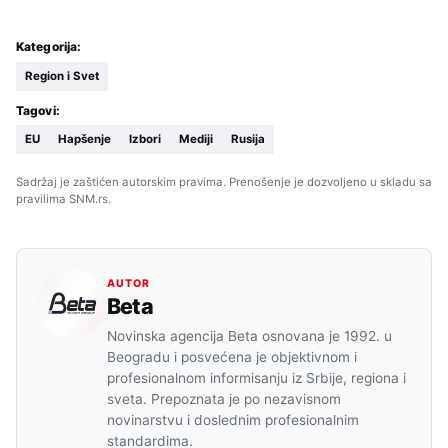
Kategorija:
Region i Svet
Tagovi:
EU
Hapšenje
Izbori
Mediji
Rusija
Sadržaj je zaštićen autorskim pravima. Prenošenje je dozvoljeno u skladu sa
pravilima SNM.rs.
AUTOR
Beta
Novinska agencija Beta osnovana je 1992. u
Beogradu i posvećena je objektivnom i
profesionalnom informisanju iz Srbije, regiona i
sveta. Prepoznata je po nezavisnom
novinarstvu i doslednim profesionalnim
standardima.