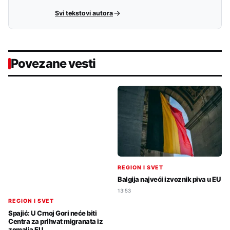
Svi tekstovi autora
Povezane vesti
REGION I SVET
Balgija najveći izvoznik piva u EU
13:53
REGION I SVET
Spajić: U Crnoj Gori neće biti
Centra za prihvat migranata iz
zemalja EU