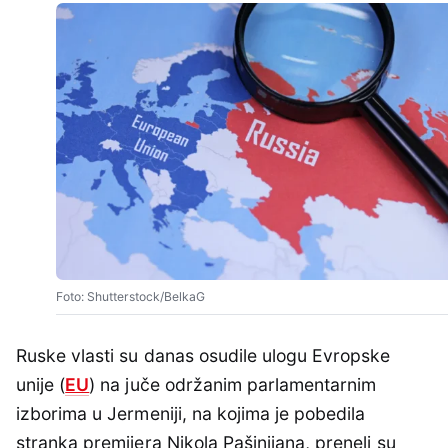
Foto: Shutterstock/BelkaG
Ruske vlasti su danas osudile ulogu Evropske
unije (
EU
) na juče održanim parlamentarnim
izborima u Jermeniji, na kojima je pobedila
stranka premijera Nikola Pašinijana, preneli su