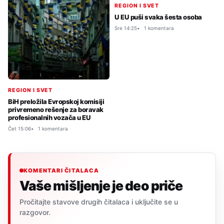
REGION I SVET
U EU puši svaka šesta osoba
Sre 14:25
1 komentara
REGION I SVET
BiH preložila Evropskoj komisiji
privremeno rešenje za boravak
profesionalnih vozača u EU
Čet 15:06
1 komentara
KOMENTARI ČITALACA
Vaše mišljenje je deo priče
Pročitajte stavove drugih čitalaca i uključite se u
razgovor.