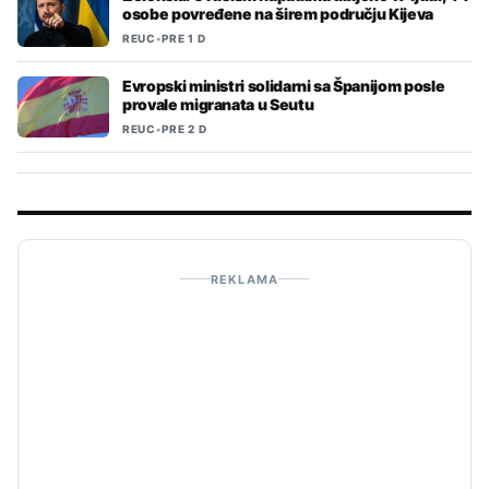
osobe povređene na širem području Kijeva
REUC
•
PRE 1 D
Evropski ministri solidarni sa Španijom posle
provale migranata u Seutu
REUC
•
PRE 2 D
REKLAMA