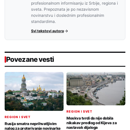
profesionalnom informisanju iz Srbije, regiona i
sveta. Prepoznata je po nezavisnom
novinarstvu i doslednim profesionalnim
standardima.
Svi tekstovi autora
Povezane vesti
REGION I SVET
REGION I SVET
Moskva tvrdi da nije dobila
nikakav predlog od Kijeva za
Rusija smatra neprihvatljivim
nastavak dijaloga
nalog za proterivanje novinarke