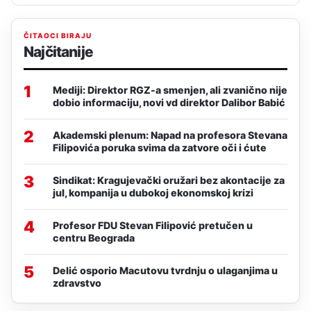
ČITAOCI BIRAJU
Najčitanije
1
Mediji: Direktor RGZ-a smenjen, ali zvanično nije
dobio informaciju, novi vd direktor Dalibor Babić
2
Akademski plenum: Napad na profesora Stevana
Filipovića poruka svima da zatvore oči i ćute
3
Sindikat: Kragujevački oružari bez akontacije za
jul, kompanija u dubokoj ekonomskoj krizi
4
Profesor FDU Stevan Filipović pretučen u
centru Beograda
5
Delić osporio Macutovu tvrdnju o ulaganjima u
zdravstvo