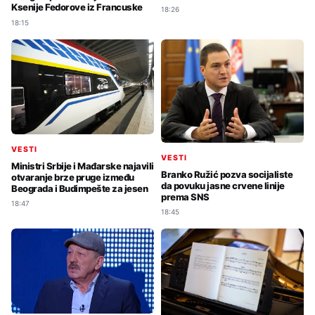
Ksenije Fedorove iz Francuske
18:26
18:15
VESTI
VESTI
Ministri Srbije i Mađarske najavili
Branko Ružić pozva socijaliste
otvaranje brze pruge između
da povuku jasne crvene linije
Beograda i Budimpešte za jesen
prema SNS
18:47
18:45