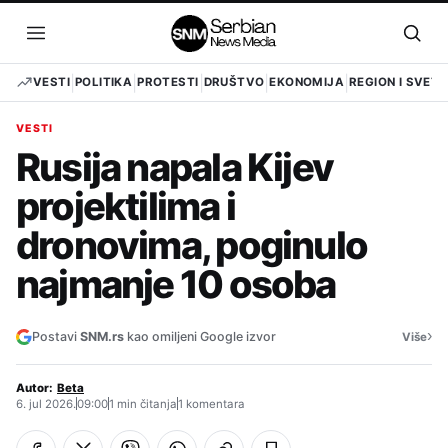
Pređi
na
Otvori
Otvo
sadržaj
meni
pret
VESTI
POLITIKA
PROTESTI
DRUŠTVO
EKONOMIJA
REGION I SVET
VESTI
Rusija napala Kijev
projektilima i
dronovima, poginulo
najmanje 10 osoba
›
Postavi
SNM.rs
kao omiljeni Google izvor
Više
Autor:
Beta
6. jul 2026.
09:00
1 min čitanja
1 komentara