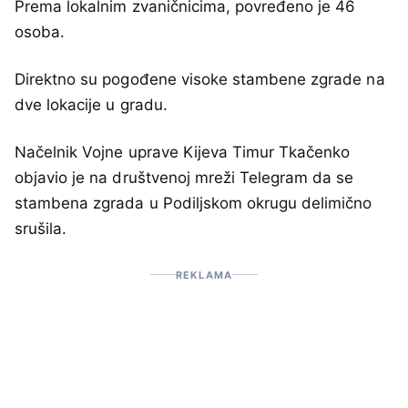
Prema lokalnim zvaničnicima, povređeno je 46
osoba.
Direktno su pogođene visoke stambene zgrade na
dve lokacije u gradu.
Načelnik Vojne uprave Kijeva Timur Tkačenko
objavio je na društvenoj mreži Telegram da se
stambena zgrada u Podiljskom okrugu delimično
srušila.
REKLAMA