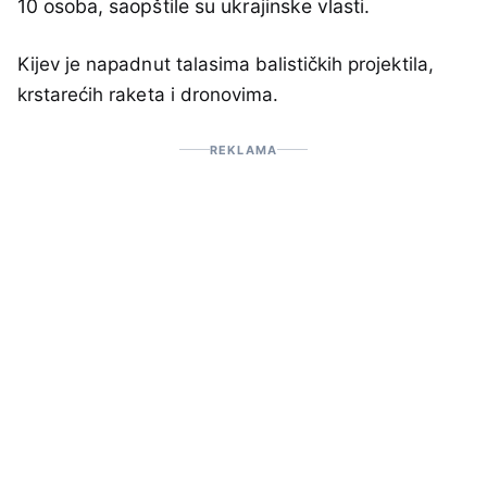
10 osoba, saopštile su ukrajinske vlasti.
Kijev je napadnut talasima balističkih projektila,
krstarećih raketa i dronovima.
REKLAMA