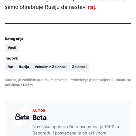
samo ohrabruje Rusiju da nastavi
rat
.
Kategorija:
Vesti
Tagovi:
Rat
Rusija
Volodimir Zelenski
Zelenski
Sadržaj je zaštićen autorskim pravima. Prenošenje je dozvoljeno u skladu sa
pravilima SNM.rs.
AUTOR
Beta
Novinska agencija Beta osnovana je 1992. u
Beogradu i posvećena je objektivnom i