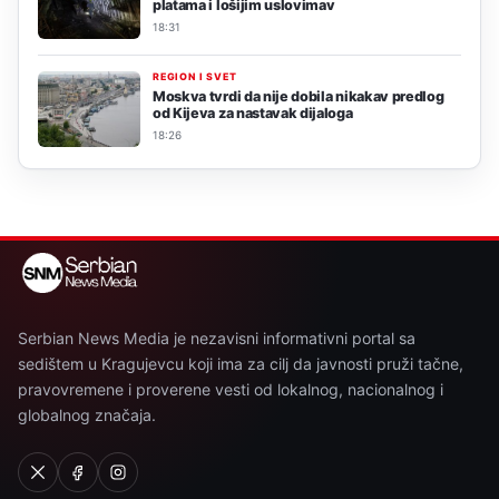
platama i lošijim uslovimav
18:31
REGION I SVET
Moskva tvrdi da nije dobila nikakav predlog
od Kijeva za nastavak dijaloga
18:26
Serbian News Media je nezavisni informativni portal sa
sedištem u Kragujevcu koji ima za cilj da javnosti pruži tačne,
pravovremene i proverene vesti od lokalnog, nacionalnog i
globalnog značaja.