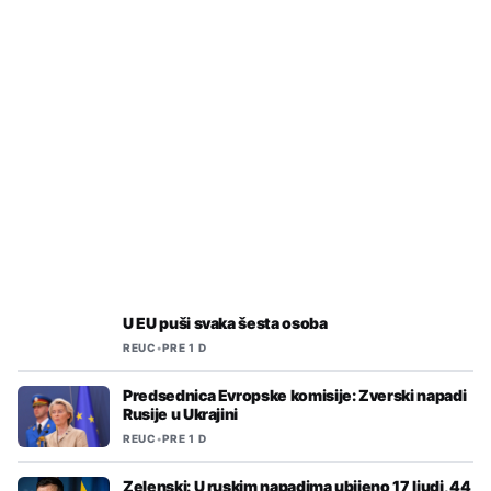
REUC
•
PRE 5 H
SKGO: Nova podrška kroz Program EU
INTEGRA za pripremu projekata
integralnog teritorijalnog razvoja
U EU puši svaka šesta osoba
REUC
•
PRE 1 D
Predsednica Evropske komisije: Zverski napadi
Rusije u Ukrajini
REUC
•
PRE 1 D
Zelenski: U ruskim napadima ubijeno 17 ljudi, 44