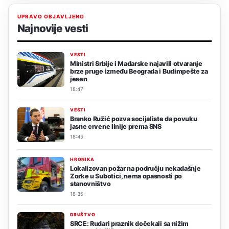
UPRAVO OBJAVLJENO
Najnovije vesti
VESTI
Ministri Srbije i Mađarske najavili otvaranje
brze pruge između Beograda i Budimpešte za
jesen
18:47
VESTI
Branko Ružić pozva socijaliste da povuku
jasne crvene linije prema SNS
18:45
HRONIKA
Lokalizovan požar na području nekadašnje
Zorke u Subotici, nema opasnosti po
stanovništvo
18:35
DRUŠTVO
SRCE: Rudari praznik dočekali sa nižim