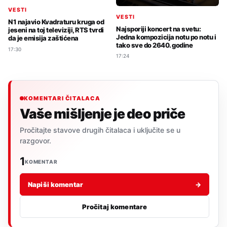
VESTI
VESTI
N1 najavio Kvadraturu kruga od
Najsporiji koncert na svetu:
jeseni na toj televiziji, RTS tvrdi
Jedna kompozicija notu po notu i
da je emisija zaštićena
tako sve do 2640. godine
17:30
17:24
KOMENTARI ČITALACA
Vaše mišljenje je deo priče
Pročitajte stavove drugih čitalaca i uključite se u
razgovor.
1
KOMENTAR
Napiši komentar
→
Pročitaj komentare