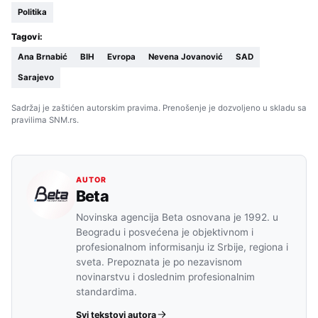
Politika
Tagovi:
Ana Brnabić
BIH
Evropa
Nevena Jovanović
SAD
Sarajevo
Sadržaj je zaštićen autorskim pravima. Prenošenje je dozvoljeno u skladu sa
pravilima SNM.rs.
AUTOR
Beta
Novinska agencija Beta osnovana je 1992. u
Beogradu i posvećena je objektivnom i
profesionalnom informisanju iz Srbije, regiona i
sveta. Prepoznata je po nezavisnom
novinarstvu i doslednim profesionalnim
standardima.
Svi tekstovi autora