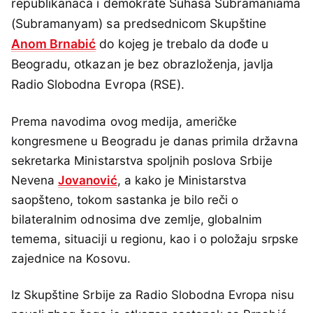
republikanaca i demokrate Suhasa Subramaniama
(Subramanyam) sa predsednicom Skupštine
Anom Brnabić
do kojeg je trebalo da dođe u
Beogradu, otkazan je bez obrazloženja, javlja
Radio Slobodna Evropa (RSE).
Prema navodima ovog medija, američke
kongresmene u Beogradu je danas primila državna
sekretarka Ministarstva spoljnih poslova Srbije
Nevena
Jovanović
, a kako je Ministarstva
saopšteno, tokom sastanka je bilo reči o
bilatеralnim odnosima dve zemlje, globalnim
temema, situaciji u rеgionu, kao i o položaju srpske
zajednice na Kosovu.
Iz Skupštine Srbije za Radio Slobodna Evropa nisu