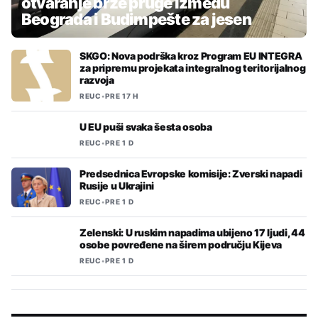
otvaranje brze pruge između
Beograda i Budimpešte za jesen
SKGO: Nova podrška kroz Program EU INTEGRA
za pripremu projekata integralnog teritorijalnog
razvoja
REUC
•
PRE 17 H
U EU puši svaka šesta osoba
REUC
•
PRE 1 D
Predsednica Evropske komisije: Zverski napadi
Rusije u Ukrajini
REUC
•
PRE 1 D
Zelenski: U ruskim napadima ubijeno 17 ljudi, 44
osobe povređene na širem području Kijeva
REUC
•
PRE 1 D