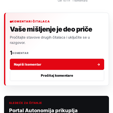
Čet 15:11
1 komentara
KOMENTARI ČITALACA
Vaše mišljenje je deo priče
Pročitajte stavove drugih čitalaca i uključite se u
razgovor.
1
KOMENTAR
Napiši komentar
→
Pročitaj komentare
SLEDEĆE ZA ČITANJE
Portal Autonomija prikuplja