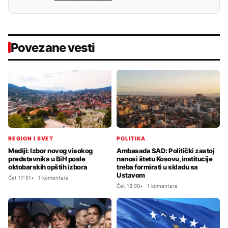
Povezane vesti
REGION I SVET
POLITIKA
Mediji: Izbor novog visokog
Ambasada SAD: Politički zastoj
predstavnika u BiH posle
nanosi štetu Kosovu, institucije
oktobarskih opštih izbora
treba formirati u skladu sa
Ustavom
Čet 17:51
1 komentara
Čet 18:00
1 komentara