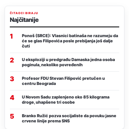
ČITAOCI BIRAJU
Najčitanije
1
Ponoš (SRCE): Vlasnici batinaša ne razumeju da
će se glas Filipovića posle prebijanja još dalje
čuti
2
U eksploziji u predgrađu Damaska jedna osoba
poginula, nekoliko povređenih
3
Profesor FDU Stevan Filipović pretučen u
centru Beograda
4
U Novom Sadu zaplenjeno oko 85 kilograma
droge, uhapšene tri osobe
5
Branko Ružić pozva socijaliste da povuku jasne
crvene linije prema SNS