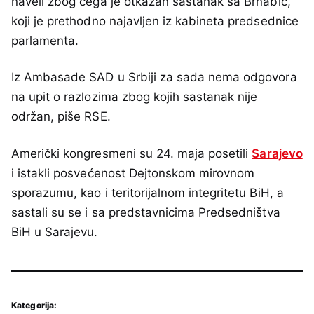
naveli zbog čega je otkazan sastanak sa Brnabić,
koji je prethodno najavljen iz kabineta predsednice
parlamenta.
Iz Ambasade SAD u Srbiji za sada nema odgovora
na upit o razlozima zbog kojih sastanak nije
održan, piše RSE.
Američki kongresmeni su 24. maja posetili
Sarajevo
i istakli posvećenost Dejtonskom mirovnom
sporazumu, kao i teritorijalnom integritetu BiH, a
sastali su se i sa predstavnicima Predsedništva
BiH u Sarajevu.
Kategorija: