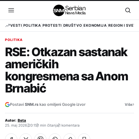
Pređi
na
Otvori
Otvo
sadržaj
meni
pret
VESTI
POLITIKA
PROTESTI
DRUŠTVO
EKONOMIJA
REGION I SVET
POLITIKA
RSE: Otkazan sastanak
američkih
kongresmena sa Anom
Brnabić
›
Postavi
SNM.rs
kao omiljeni Google izvor
Više
Autor:
Beta
25. maj 2026.
20:15
1 min čitanja
1 komentara