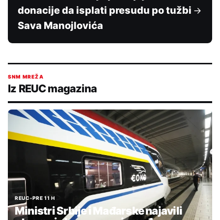
donacije da isplati presudu po tužbi
Sava Manojlovića
SNM MREŽA
Iz REUC magazina
REUC
•
PRE 11 H
Ministri Srbije i Mađarske najavili