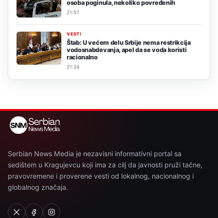
osoba poginula, nekoliko povređenih
21:57
VESTI
Štab: U većem delu Srbije nema restrikcija
vodosnabdevanja, apel da se voda koristi
racionalno
21:34
Serbian News Media je nezavisni informativni portal sa
sedištem u Kragujevcu koji ima za cilj da javnosti pruži tačne,
pravovremene i proverene vesti od lokalnog, nacionalnog i
globalnog značaja.