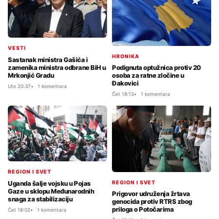
VESTI
HRONIKA
Sastanak ministra Gašića i
zamenika ministra odbrane BiH u
Podignuta optužnica protiv 20
Mrkonjić Gradu
osoba za ratne zločine u
Đakovici
Uto 20:37
1 komentara
Čet 18:13
1 komentara
REGION I SVET
REGION I SVET
Uganda šalje vojsku u Pojas
Gaze u sklopu Međunarodnih
Prigovor udruženja žrtava
snaga za stabilizaciju
genocida protiv RTRS zbog
priloga o Potočarima
Čet 18:02
1 komentara