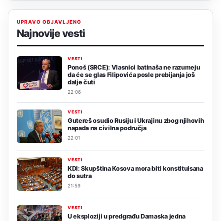
UPRAVO OBJAVLJENO
Najnovije vesti
VESTI
Ponoš (SRCE): Vlasnici batinaša ne razumeju
da će se glas Filipovića posle prebijanja još
dalje čuti
22:06
VESTI
Gutereš osudio Rusiju i Ukrajinu zbog njihovih
napada na civilna područja
22:01
VESTI
KDI: Skupština Kosova mora biti konstituisana
do sutra
21:59
VESTI
U eksploziji u predgrađu Damaska jedna