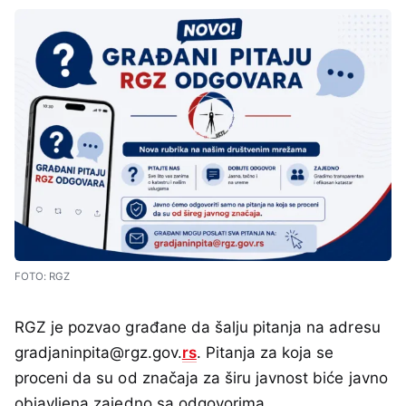
FOTO: RGZ
RGZ je pozvao građane da šalju pitanja na adresu
gradjaninpita@rgz.gov.
rs
. Pitanja za koja se
proceni da su od značaja za širu javnost biće javno
objavljena zajedno sa odgovorima.