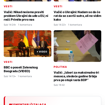
VESTI
VESTI
Vučić: Nikad nećemo praviti
Vučić o Ukrajini: Nadam se da će
problem Ukrajini da uđe u EU, ni
rat da se završi sutra, ali ne vidim
reći: Primite prvo nas
kako
Sub 14:24
1 komentara
Sub 14:22
1 komentara
VIDEO
VESTI
POLITIKA
BBC o poseti Zelenskog
Beogradu (VIDEO)
Vučić: „Izbori za maksimalno tri
meseca, sledeće godine Srbija
Sub 14:13
1 komentara
prva po stopi rasta BDP“
Sub 19:42
KOMENTARI ČITALACA