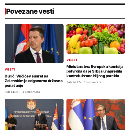
Povezane vesti
VESTI
Ministarstvo: Evropska komisija
VESTI
potvrdila da je Srbija unapredila
kontrolu hrane biljnog porekla
Đurić: Vučićev susret sa
Zelenskim je odgovorno državno
Sub 14:27
1 komentara
ponašanje
Sub 14:04
4 komentara