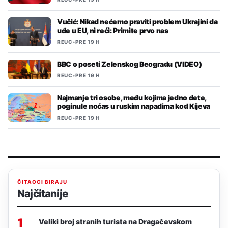
Vučić: Nikad nećemo praviti problem Ukrajini da
uđe u EU, ni reći: Primite prvo nas
REUC
•
PRE 19 H
BBC o poseti Zelenskog Beogradu (VIDEO)
REUC
•
PRE 19 H
Najmanje tri osobe, među kojima jedno dete,
poginule noćas u ruskim napadima kod Kijeva
REUC
•
PRE 19 H
ČITAOCI BIRAJU
Najčitanije
1
Veliki broj stranih turista na Dragačevskom