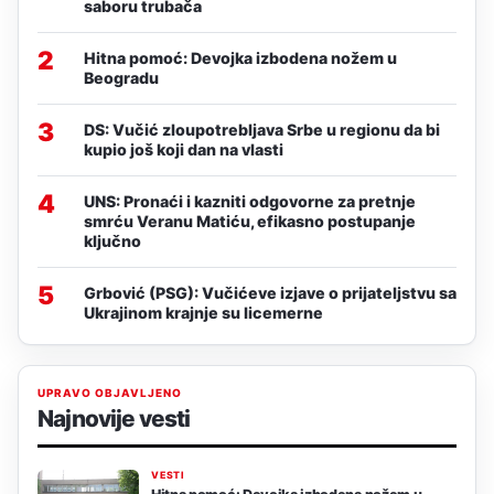
saboru trubača
2
Hitna pomoć: Devojka izbodena nožem u
Beogradu
3
DS: Vučić zloupotrebljava Srbe u regionu da bi
kupio još koji dan na vlasti
4
UNS: Pronaći i kazniti odgovorne za pretnje
smrću Veranu Matiću, efikasno postupanje
ključno
5
Grbović (PSG): Vučićeve izjave o prijateljstvu sa
Ukrajinom krajnje su licemerne
UPRAVO OBJAVLJENO
Najnovije vesti
VESTI