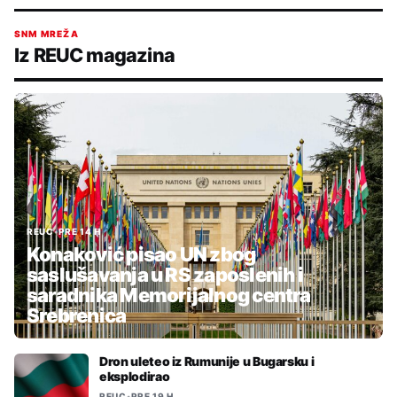
SNM MREŽA
Iz REUC magazina
REUC
•
PRE 14 H
Konaković pisao UN zbog
saslušavanja u RS zaposlenih i
saradnika Memorijalnog centra
Srebrenica
Dron uleteo iz Rumunije u Bugarsku i
eksplodirao
REUC
•
PRE 19 H