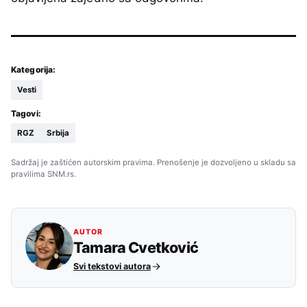
Kategorija:
Vesti
Tagovi:
RGZ
Srbija
Sadržaj je zaštićen autorskim pravima. Prenošenje je dozvoljeno u skladu sa
pravilima SNM.rs.
AUTOR
Tamara Cvetković
Svi tekstovi autora