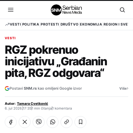
Pređi
na
Otvori
Otvo
sadržaj
meni
pret
VESTI
POLITIKA
PROTESTI
DRUŠTVO
EKONOMIJA
REGION I SVET
VESTI
RGZ pokrenuo
inicijativu „Građanin
pita, RGZ odgovara“
›
Postavi
SNM.rs
kao omiljeni Google izvor
Više
Autor:
Tamara Cvetković
6. jul 2026.
17:35
1 min čitanja
1 komentara