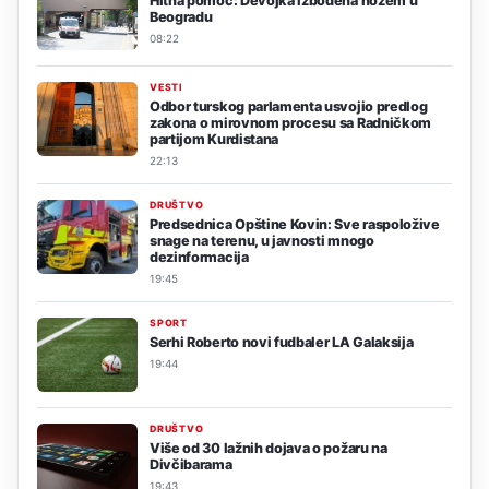
Hitna pomoć: Devojka izbodena nožem u
Beogradu
08:22
VESTI
Odbor turskog parlamenta usvojio predlog
zakona o mirovnom procesu sa Radničkom
partijom Kurdistana
22:13
DRUŠTVO
Predsednica Opštine Kovin: Sve raspoložive
snage na terenu, u javnosti mnogo
dezinformacija
19:45
SPORT
Serhi Roberto novi fudbaler LA Galaksija
19:44
DRUŠTVO
Više od 30 lažnih dojava o požaru na
Divčibarama
19:43