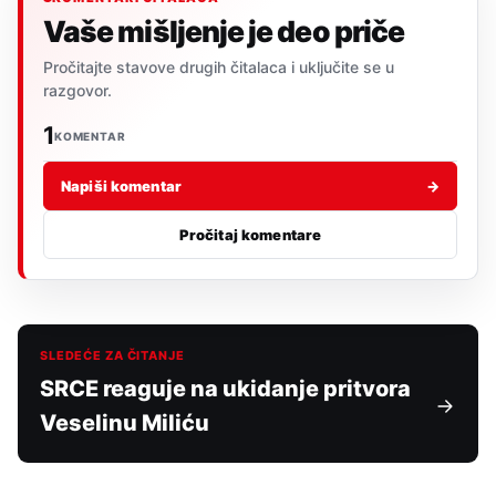
Vaše mišljenje je deo priče
Pročitajte stavove drugih čitalaca i uključite se u
razgovor.
1
KOMENTAR
Napiši komentar
→
Pročitaj komentare
SLEDEĆE ZA ČITANJE
SRCE reaguje na ukidanje pritvora
Veselinu Miliću