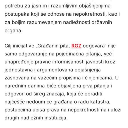
potrebu za jasnim i razumljivim objašnjenjima
postupaka koji se odnose na nepokretnosti, kao i
za boljim razumevanjem nadležnosti državnih
organa.
Cilj inicijative „Građanin pita,
RGZ
odgovara“ nije
samo odgovaranje na pojedinačna pitanja, već i
unapređenje pravne informisanosti javnosti kroz
jednostavna i argumentovana objašnjenja
zasnovana na važećim propisima i činjenicama. U
narednim danima biće objavljena prva pitanja i
odgovori od šireg značaja, koja će obraditi
najčešće nedoumice građana o radu katastra,
postupcima upisa prava na nepokretnostima i ulozi
drugih nadležnih institucija.