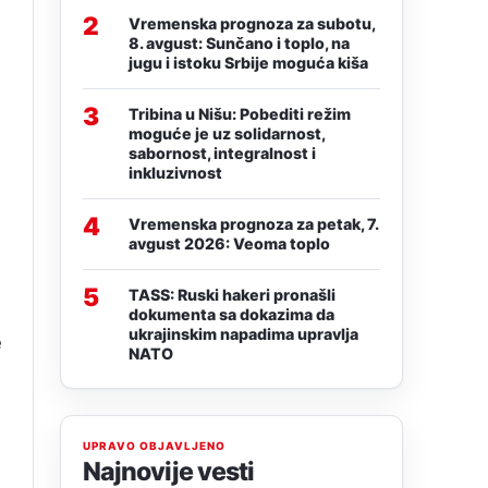
2
Vremenska prognoza za subotu,
8. avgust: Sunčano i toplo, na
jugu i istoku Srbije moguća kiša
3
Tribina u Nišu: Pobediti režim
moguće je uz solidarnost,
sabornost, integralnost i
inkluzivnost
4
Vremenska prognoza za petak, 7.
avgust 2026: Veoma toplo
5
TASS: Ruski hakeri pronašli
dokumenta sa dokazima da
ukrajinskim napadima upravlja
e
NATO
,
UPRAVO OBJAVLJENO
Najnovije vesti