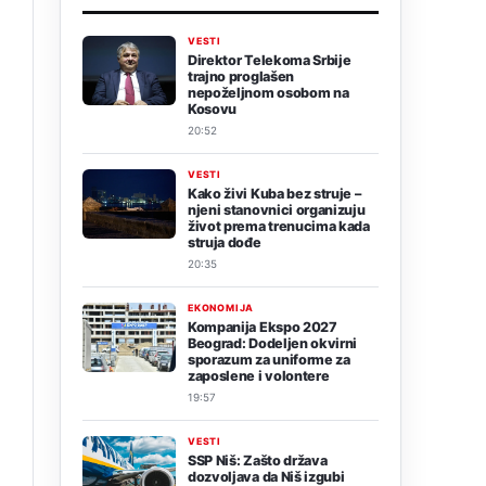
VESTI
u
Direktor Telekoma Srbije
trajno proglašen
nepoželjnom osobom na
Kosovu
20:52
VESTI
Kako živi Kuba bez struje –
njeni stanovnici organizuju
život prema trenucima kada
struja dođe
20:35
EKONOMIJA
Kompanija Ekspo 2027
Beograd: Dodeljen okvirni
sporazum za uniforme za
zaposlene i volontere
19:57
VESTI
SSP Niš: Zašto država
dozvoljava da Niš izgubi