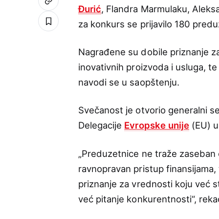
Đurić
, Flandra Marmulaku, Aleksa
za konkurs se prijavilo 180 predu
Nagrađene su dobile priznanje za
inovativnih proizvoda i usluga, t
navodi se u saopštenju.
Svečanost je otvorio generalni 
Delegacije
Evropske unije
(EU) u
„Preduzetnice ne traže zaseban e
ravnopravan pristup finansijama, 
priznanje za vrednosti koju već 
već pitanje konkurentnosti“, rek