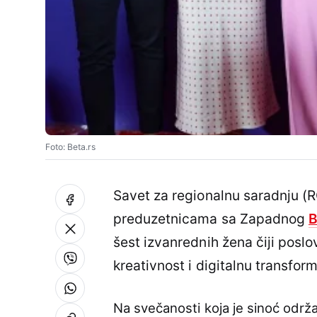
Foto: Beta.rs
Savet za regionalnu saradnju (
preduzetnicama sa Zapadnog
B
šest izvanrednih žena čiji poslo
kreativnost i digitalnu transfor
Na svečanosti koja je sinoć održa