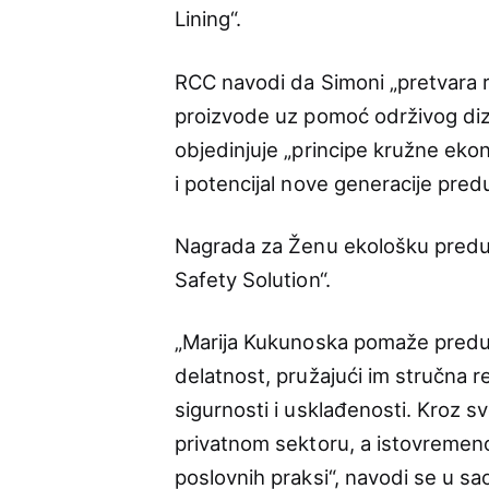
Lining“.
RCC navodi da Simoni „pretvara r
proizvode uz pomoć održivog diz
objedinjuje „principe kružne ekon
i potencijal nove generacije pred
Nagrada za Ženu ekološku preduze
Safety Solution“.
„Marija Kukunoska pomaže preduze
delatnost, pružajući im stručna re
sigurnosti i usklađenosti. Kroz s
privatnom sektoru, a istovremeno 
poslovnih praksi“, navodi se u sa