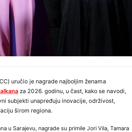
RCC) uručio je nagrade najboljim ženama
alkana
za 2026. godinu, u čast, kako se navodi,
vni subjekti unapređuju inovacije, održivost,
maciju širom regiona.
na u Sarajevu, nagrade su primile Jori Vila, Tamara