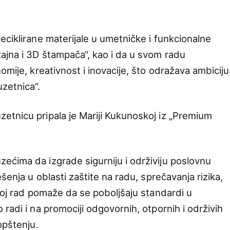
eciklirane materijale u umetničke i funkcionalne
ajna i 3D štampača“, kao i da u svom radu
omije, kreativnost i inovacije, što odražava ambiciju
uzetnica“.
tnicu pripala je Mariji Kukunoskoj iz „Premium
ćima da izgrade sigurniju i održiviju poslovnu
šenja u oblasti zaštite na radu, sprečavanja rizika,
voj rad pomaže da se poboljšaju standardi u
radi i na promociji odgovornih, otpornih i održivih
opštenju.