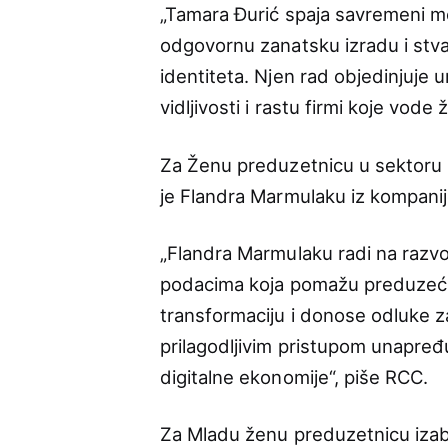
„Tamara Đurić spaja savremeni modn
odgovornu zanatsku izradu i stv
identiteta. Njen rad objedinjuje 
vidljivosti i rastu firmi koje vod
Za Ženu preduzetnicu u sektoru i
je Flandra Marmulaku iz kompanij
„Flandra Marmulaku radi na razvoj
podacima koja pomažu preduzećim
transformaciju i donose odluke z
prilagodljivim pristupom unapređu
digitalne ekonomije“, piše RCC.
Za Mladu ženu preduzetnicu izab