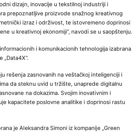
i dizajn, inovacije u tekstilnoj industriji i
ara prepoznatljive proizvode snažnog kreativnog
umetnički izraz i održivost, te istovremeno doprinosi
e žene u kreativnoj ekonomiji“, navodi se u saopštenju
nformacionih i komunikacionih tehnologija izabrana
e „Data4X“.
u rešenja zasnovanih na veštačkoj inteligenciji i
a da steknu uvid u tržište, unaprede digitalnu
asnovane na dokazima. Svojim inovativnim i
je kapacitete poslovne analitike i doprinosi rastu
rana je Aleksandra Simoni iz kompanije „Green