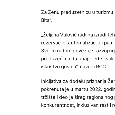
Za Ženu preduzetnicu u turizmu i
Bits“.
„Željana Vulović radi na izradi t
rezervacije, automatizaciju i pame
Svojim radom povezuje razvoj ugo
preduzećima da unaprijede kvalit
iskustvo gostiju“, navodi RCC.
Inicijativa za dodelu priznanja 
pokrenuta je u martu 2022. godin
tržište i deo je šireg regional
konkurentnost, inkluzivan rast i