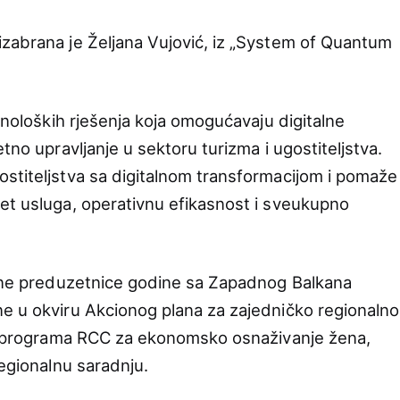
zabrana je Željana Vujović, iz „System of Quantum
ehnoloških rješenja koja omogućavaju digitalne
tno upravljanje u sektoru turizma i ugostiteljstva.
stiteljstva sa digitalnom transformacijom i pomaže
et usluga, operativnu efikasnost i sveukupno
Žene preduzetnice godine sa Zapadnog Balkana
e u okviru Akcionog plana za zajedničko regionalno
nog programa RCC za ekonomsko osnaživanje žena,
 regionalnu saradnju.