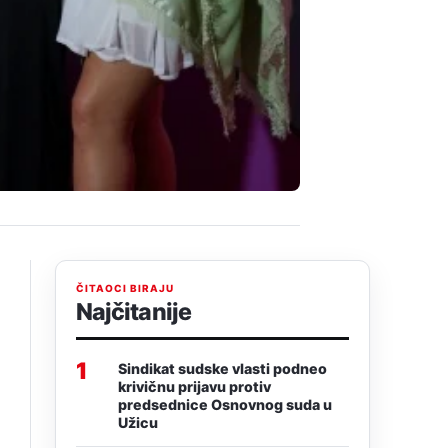
ČITAOCI BIRAJU
Najčitanije
1
Sindikat sudske vlasti podneo
krivičnu prijavu protiv
predsednice Osnovnog suda u
Užicu