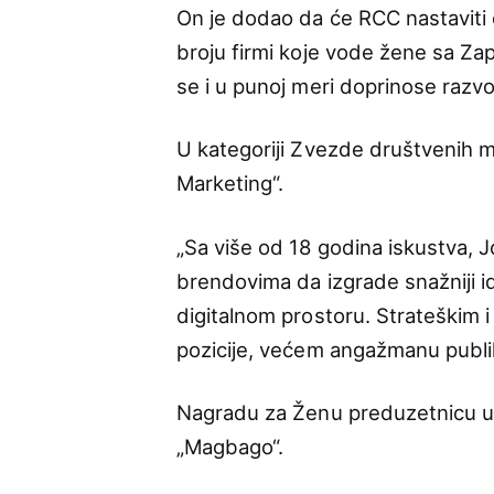
On je dodao da će RCC nastavit
broju firmi koje vode žene sa Z
se i u punoj meri doprinose razvo
U kategoriji Zvezde društvenih mr
Marketing“.
„Sa više od 18 godina iskustva, 
brendovima da izgrade snažniji ide
digitalnom prostoru. Strateškim i
pozicije, većem angažmanu publik
Nagradu za Ženu preduzetnicu u u
„Magbago“.