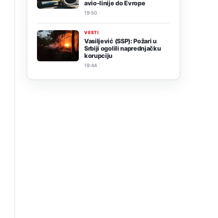
avio-linije do Evrope
19:50
VESTI
Vasiljević (SSP): Požari u
Srbiji ogolili naprednjačku
.
korupciju
19:44