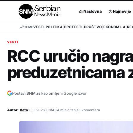
Pređi
na
Naslovna
Najnovije
sadržaj
TEME
VESTI
POLITIKA
PROTESTI
DRUŠTVO
EKONOMIJA
RE
VESTI
RCC uručio nagra
preduzetnicama z
Postavi
SNM.rs
kao omiljeni Google izvor
Autor:
Beta
1. jul 2026.
08:43
4 min čitanja
1 komentara