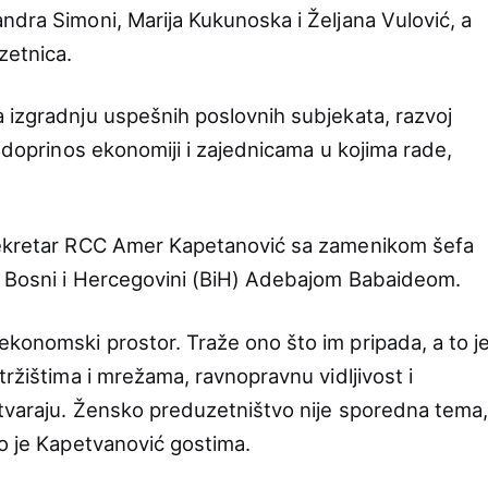
ndra Simoni, Marija Kukunoska i Željana Vulović, a
zetnica.
 izgradnju uspešnih poslovnih subjekata, razvoj
e doprinos ekonomiji i zajednicama u kojima rade,
sekretar RCC Amer Kapetanović sa zamenikom šefa
 Bosni i Hercegovini (BiH) Adebajom Babaideom.
konomski prostor. Traže ono što im pripada, a to j
tržištima i mrežama, ravnopravnu vidljivost i
stvaraju. Žensko preduzetništvo nije sporedna tema
ao je Kapetvanović gostima.