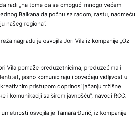
i da radi „na tome da se omogući mnogo većem
apadnog Balkana da počnu sa radom, rastu, nadmeć
ju našeg regiona“.
eža nagradu je osvojila Jori Vila iz kompanije „Oz
Jori Vila pomaže preduzetnicima, preduzećima i
ntitet, jasno komuniciraju i povećaju vidljivost u
 kreativnim pristupom doprinosi jačanju tržišne
e i komunikaciji sa širom javnošću“, navodi RCC.
metnosti osvojila je Tamara Đurić, iz kompanije