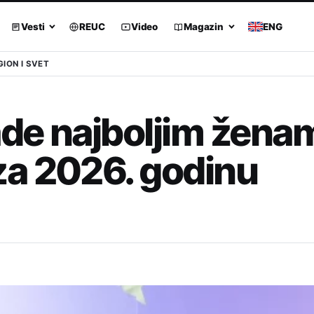
Vesti
REUC
Video
Magazin
ENG
GION I SVET
de najboljim žena
a 2026. godinu