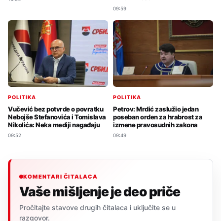
09:59
POLITIKA
POLITIKA
Vučević bez potvrde o povratku
Petrov: Mrdić zaslužio jedan
Nebojše Stefanovića i Tomislava
poseban orden za hrabrost za
Nikolića: Neka mediji nagađaju
izmene pravosudnih zakona
09:52
09:49
KOMENTARI ČITALACA
Vaše mišljenje je deo priče
Pročitajte stavove drugih čitalaca i uključite se u
razgovor.