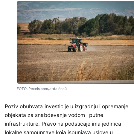
FOTO: Pexels.com/arda öncül
Poziv obuhvata investicije u izgradnju i opremanje
objekata za snabdevanje vodom i putne
infrastrukture. Pravo na podsticaje ima jedinica
lokalne samouprave koja ispunjava uslove u