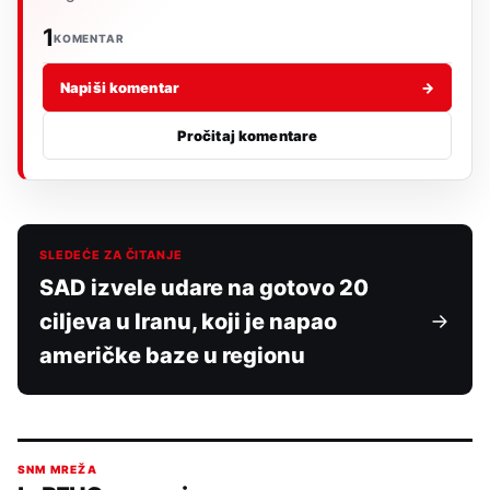
1
KOMENTAR
Napiši komentar
→
Pročitaj komentare
SLEDEĆE ZA ČITANJE
SAD izvele udare na gotovo 20
ciljeva u Iranu, koji je napao
američke baze u regionu
SNM MREŽA