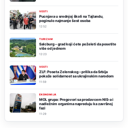
VESTI
Pucnjava u srednjoj školi na Tajlandu,
poginulo najmanje šest osoba
12:52
TURIZAM
Salcburg – grad koji ćete poželeti da posetite
više od jednom
12:23
VESTI
ZLF: Poseta Zelenskog – prilika da Srbija
pokaže solidarnost sa ukrajinskim narodom
11:59
EKONOMIJA
MOL grupa: Pregovori sa prodavcem NIS-a i
nadležnim organima napreduju ka završnoj
fazi
11:29