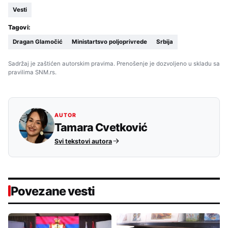
Vesti
Tagovi:
Dragan Glamočić
Ministartsvo poljoprivrede
Srbija
Sadržaj je zaštićen autorskim pravima. Prenošenje je dozvoljeno u skladu sa
pravilima SNM.rs.
AUTOR
Tamara Cvetković
Svi tekstovi autora
Povezane vesti