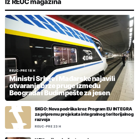
Iz REUC magazina
REUC
•
PRE 18 H
Ministri Srbije i Mađarske najavili
otvaranje brze pruge između
Beograda i Budimpešte za jesen
SKGO: Nova podrška kroz Program EU INTEGRA
za pripremu projekata integralnog teritorijalnog
razvoja
REUC
•
PRE 23 H