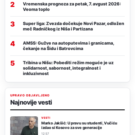
2
Vremenska prognoza za petak, 7. avgust 2026:
Veoma toplo
3
Super liga: Zvezda dočekuje Novi Pazar, odložen
meč Radničkog iz Niša i Partizana
4
AMSS: Gužve na autoputevima i granicama,
čekanje na Šidu i Batrovcima
5
Tribina u Nišu: Pobediti režim moguće je uz
solidarnost, sabornost, integralnost i
inkluzivnost
UPRAVO OBJAVLJENO
Najnovije vesti
VESTI
Marko Jakšić: U pravu su studenti, Vučiću
izdao si Kosovo za sve generacije
12:57