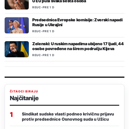
U EU puši svaka šesta osoba
REUC
•
PRE 1 D
Predsednica Evropske komisije: Zverski napadi
Rusije u Ukrajini
REUC
•
PRE 1 D
Zelenski: U ruskim napadima ubijeno 17 ljudi, 44
osobe povređene na širem području Kijeva
REUC
•
PRE 1 D
ČITAOCI BIRAJU
Najčitanije
1
Sindikat sudske vlasti podneo krivičnu prijavu
protiv predsednice Osnovnog suda u Užicu