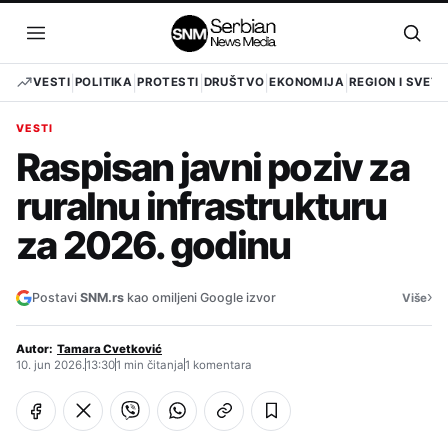
Pređi
na
Otvori
Otvo
sadržaj
meni
pret
VESTI
POLITIKA
PROTESTI
DRUŠTVO
EKONOMIJA
REGION I SVET
VESTI
Raspisan javni poziv za
ruralnu infrastrukturu
za 2026. godinu
›
Postavi
SNM.rs
kao omiljeni Google izvor
Više
Autor:
Tamara Cvetković
10. jun 2026.
13:30
1 min čitanja
1 komentara