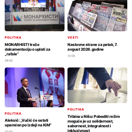
POLITIKA
VESTI
MONARHISTI traže
Naslovne strane za petak, 7.
dokumentaciju o uplati za
avgust 2026. godine
„rafale“
10:05
09:55
POLITIKA
POLITIKA
Tribina u Nišu: Pobediti režim
Aleksić: „Vučić će ostati
moguće je uz solidarnost,
upamćen po izdaji na KiM“
sabornost, integralnost i
inkluzivnost
10:04