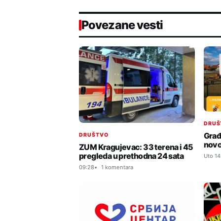
Povezane vesti
DRUŠ
Građ
DRUŠTVO
novo
ZUM Kragujevac: 33 terena i 45
pregleda u prethodna 24 sata
Uto 14
09:28
1 komentara