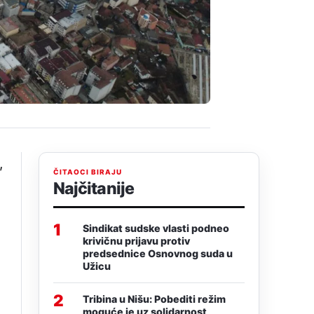
,
ČITAOCI BIRAJU
Najčitanije
1
Sindikat sudske vlasti podneo
krivičnu prijavu protiv
predsednice Osnovnog suda u
Užicu
2
Tribina u Nišu: Pobediti režim
moguće je uz solidarnost,