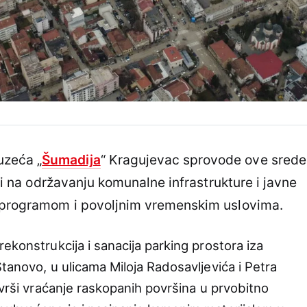
uzeća „
Šumadija
“ Kragujevac sprovode ove srede
sti na održavanju komunalne infrastrukture i javne
m programom i povoljnim vremenskim uslovima.
ekonstrukcija i sanacija parking prostora iza
tanovo, u ulicama Miloja Radosavljevića i Petra
 vrši vraćanje raskopanih površina u prvobitno