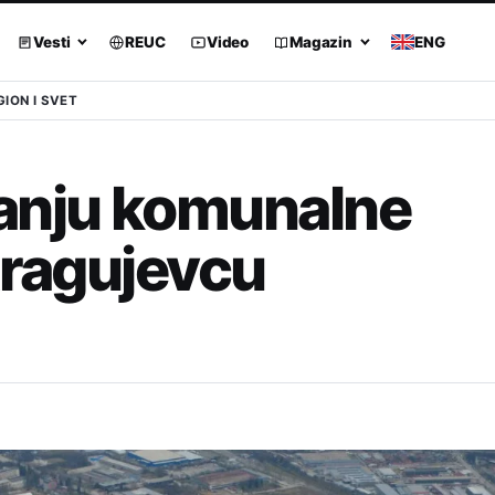
Vesti
REUC
Video
Magazin
ENG
GION I SVET
vanju komunalne
Kragujevcu