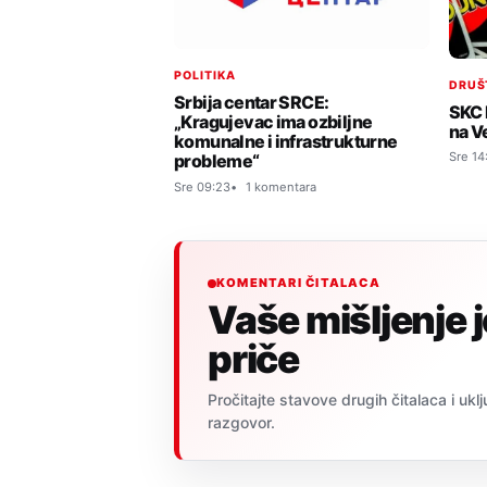
POLITIKA
DRUŠ
Srbija centar SRCE:
SKC 
„Kragujevac ima ozbiljne
na V
komunalne i infrastrukturne
Sre 14
probleme“
Sre 09:23
1 komentara
KOMENTARI ČITALACA
Vaše mišljenje 
priče
Pročitajte stavove drugih čitalaca i uklj
razgovor.