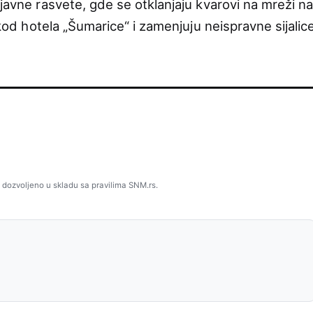
 javne rasvete, gde se otklanjaju kvarovi na mreži n
e kod hotela „Šumarice“ i zamenjuju neispravne sijalic
 dozvoljeno u skladu sa pravilima SNM.rs.