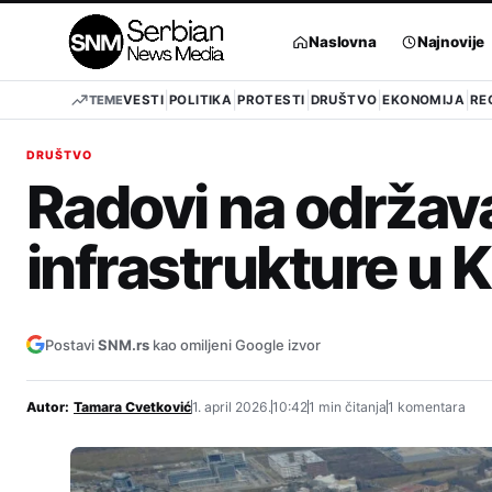
Pređi
na
Naslovna
Najnovije
sadržaj
TEME
VESTI
POLITIKA
PROTESTI
DRUŠTVO
EKONOMIJA
RE
DRUŠTVO
Radovi na održa
infrastrukture u 
Postavi
SNM.rs
kao omiljeni Google izvor
Autor:
Tamara Cvetković
1. april 2026.
10:42
1 min čitanja
1 komentara