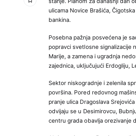
stanje. Planom za današnji dan 
ulicama Novice Brašića, Čigotska 
bankina.
Posebna pažnja posvećena je saob
popravci svetlosne signalizacije n
Marije, a zamena i ugradnja nedo
zajednica, uključujući Erdogliju,
Sektor niskogradnje i zelenila sp
površina. Pored redovnog mašinsk
pranje ulica Dragoslava Srejovića
odvijaju se u Desimirovcu, Bubnju,
centru grada obavlja orezivanje 