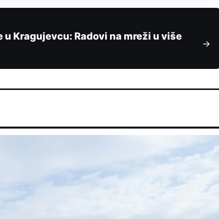
e u Kragujevcu: Radovi na mreži u više