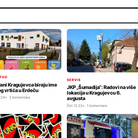
TVO
SERVIS
ani Kragujevca biraju ime
JKP „Šumadija“: Radovi na više
g vrtića u Erdeču
lokacija u Kragujevcu 6.
:24
2 komentara
avgusta
Čet 12:22
1 komentara