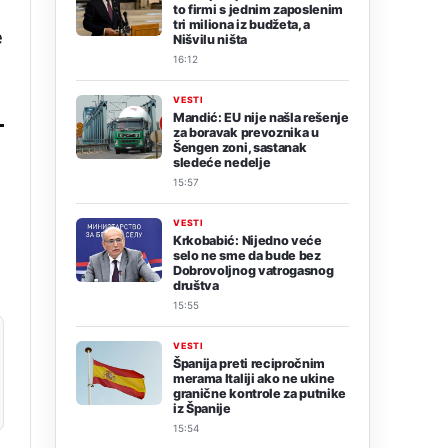
a
to firmi s jednim zaposlenim
tri miliona iz budžeta, a
e
Nišvilu ništa
16:12
VESTI
Mandić: EU nije našla rešenje
za boravak prevoznika u
Šengen zoni, sastanak
sledeće nedelje
15:57
VESTI
Krkobabić: Nijedno veće
selo ne sme da bude bez
Dobrovoljnog vatrogasnog
društva
15:55
VESTI
Španija preti recipročnim
merama Italiji ako ne ukine
granične kontrole za putnike
iz Španije
15:54