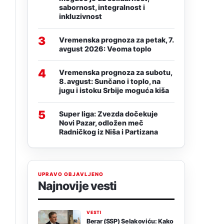
sabornost, integralnost i
inkluzivnost
3
Vremenska prognoza za petak, 7.
avgust 2026: Veoma toplo
4
Vremenska prognoza za subotu,
8. avgust: Sunčano i toplo, na
jugu i istoku Srbije moguća kiša
5
Super liga: Zvezda dočekuje
Novi Pazar, odložen meč
Radničkog iz Niša i Partizana
UPRAVO OBJAVLJENO
Najnovije vesti
VESTI
Berar (SSP) Selakoviću: Kako