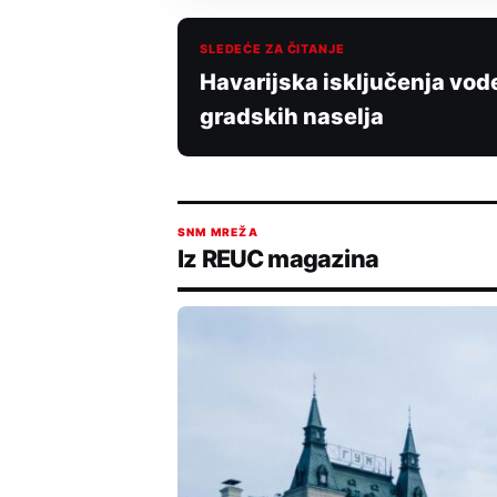
SLEDEĆE ZA ČITANJE
Havarijska isključenja vod
gradskih naselja
SNM MREŽA
Iz REUC magazina