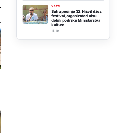
VESTI
Sutra počinje 32. Nišvil džez
festival, organizatori nisu
dobili podršku Ministarstva
kulture
15:19