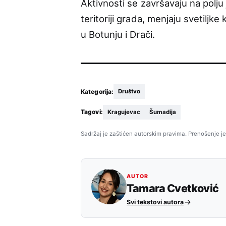
Aktivnosti se završavaju na polju
teritoriji grada, menjaju svetiljk
u Botunju i Drači.
Kategorija:
Društvo
Tagovi:
Kragujevac
Šumadija
Sadržaj je zaštićen autorskim pravima. Prenošenje je
AUTOR
Tamara Cvetković
Svi tekstovi autora