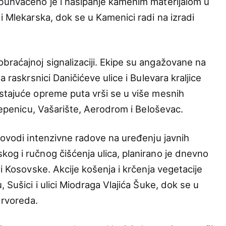
obuhvaćeno je i nasipanje kamenim materijalom u
i Mlekarska, dok se u Kamenici radi na izradi
raćajnoj signalizaciji. Ekipe su angažovane na
a raskrsnici Daničićeve ulice i Bulevara kraljice
stajuće opreme puta vrši se u više mesnih
 Lepenicu, Vašarište, Aerodrom i Beloševac.
rovodi intenzivne radove na uređenju javnih
og i ručnog čišćenja ulica, planirano je dnevno
 i Kosovske. Akcije košenja i krčenja vegetacije
 Sušici i ulici Miodraga Vlajića Šuke, dok se u
drvoreda.