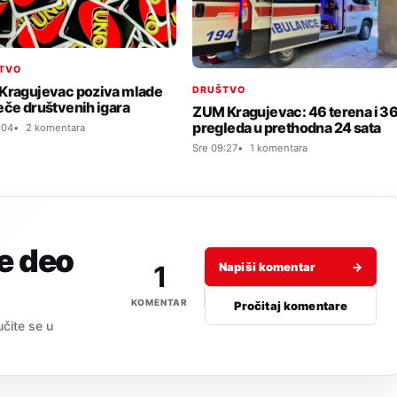
TVO
Kragujevac poziva mlade
DRUŠTVO
eče društvenih igara
ZUM Kragujevac: 46 terena i 3
pregleda u prethodna 24 sata
:04
2 komentara
Sre 09:27
1 komentara
je deo
1
Napiši komentar
→
KOMENTAR
Pročitaj komentare
učite se u