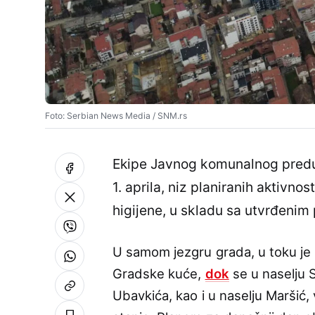
Foto: Serbian News Media / SNM.rs
Ekipe Javnog komunalnog pred
1. aprila, niz planiranih aktivno
higijene, u skladu sa utvrđeni
U samom jezgru grada, u toku je r
Gradske kuće,
dok
se u naselju S
Ubavkića, kao i u naselju Maršić,