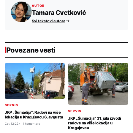
AUTOR
Tamara Cvetković
Svi tekstovi autora
Povezane vesti
SERVIS
SERVIS
JKP „Šumadija“: Radovi na više
lokacija u Kragujevcu 6. avgusta
JKP „Šumadija“ 31. jula izvodi
radove na više lokacija u
Čet 12:22
1 komentara
Kragujevcu