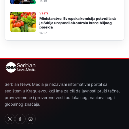
14:59
VESTI
Ministarstvo: Evropska komisija potvrdila da
je Srbija unapredila kontrolu hrane biljnog
porekla
14:27
Serbian News Media je nezavisni informativni portal sa
sedištem u Kragujevcu koji ima za cilj da javnosti pruži tačne,
pravovremene i proverene vesti od lokalnog, nacionalnog i
globalnog značaja.