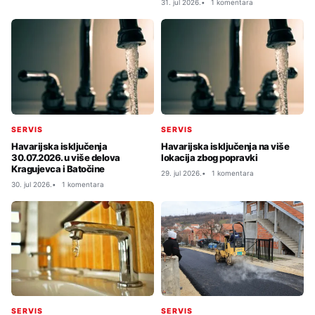
31. jul 2026.
1 komentara
SERVIS
SERVIS
Havarijska isključenja
Havarijska isključenja na više
30.07.2026. u više delova
lokacija zbog popravki
Kragujevca i Batočine
29. jul 2026.
1 komentara
30. jul 2026.
1 komentara
SERVIS
SERVIS