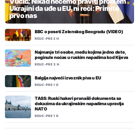
Vučić: Nikad nećemo praviti problem
Ukrajini da uđe u EU, ni reći: Primite
prvo nas
BBC o poseti Zelenskog Beogradu (VIDEO)
REUC
•
PRE 2 H
Najmanje tri osobe, među kojima jedno dete,
poginule noćas u ruskim napadima kod Kijeva
REUC
•
PRE 3 H
Balgija najveći izvoznik piva u EU
REUC
•
PRE 1 D
TASS: Ruski hakeri pronašli dokumenta sa
dokazima da ukrajinskim napadima upravlja
NATO
REUC
•
PRE 1 D