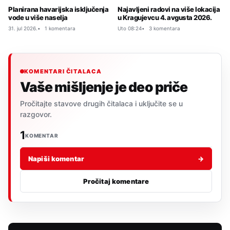
Planirana havarijska isključenja
Najavljeni radovi na više lokacija
vode u više naselja
u Kragujevcu 4. avgusta 2026.
31. jul 2026.
1 komentara
Uto 08:24
3 komentara
KOMENTARI ČITALACA
Vaše mišljenje je deo priče
Pročitajte stavove drugih čitalaca i uključite se u
razgovor.
1
KOMENTAR
Napiši komentar
→
Pročitaj komentare