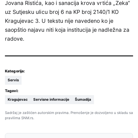
Jovana Ristića, kao i sanacija krova vrtića „Zeka“
uz Sutjesku ulicu broj 6 na KP broj 2140/1 KO
Kragujevac 3. U tekstu nije navedeno ko je
saopštio najavu niti koja institucija je nadležna za
radove.
Kategorija:
Servis
Tagovi:
Kragujevac
Servisne informacije
Šumadija
Sadržaj je zaštićen autorskim pravima. Prenošenje je dozvoljeno u skladu sa
pravilima SNM.rs.