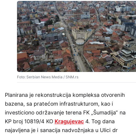
Foto: Serbian News Media / SNM.rs
Planirana je rekonstrukcija kompleksa otvorenih
bazena, sa pratećom infrastrukturom, kao i
investiciono održavanje terena FK „Šumadija“ na
KP broj 10819/4 KO
Kragujevac
4. Tog dana
najavljena je i sanacija nadvožnjaka u Ulici dr