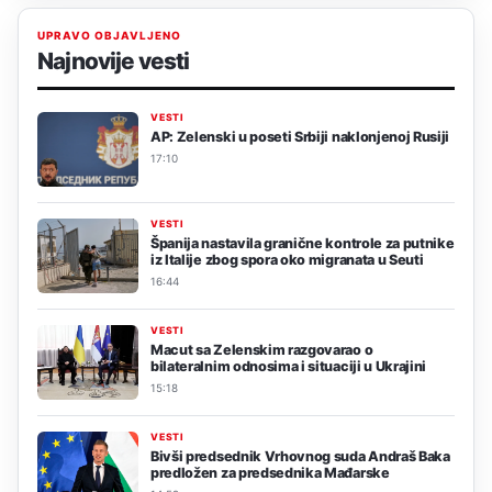
UPRAVO OBJAVLJENO
Najnovije vesti
VESTI
AP: Zelenski u poseti Srbiji naklonjenoj Rusiji
17:10
VESTI
Španija nastavila granične kontrole za putnike
iz Italije zbog spora oko migranata u Seuti
16:44
VESTI
Macut sa Zelenskim razgovarao o
bilateralnim odnosima i situaciji u Ukrajini
15:18
VESTI
Bivši predsednik Vrhovnog suda Andraš Baka
predložen za predsednika Mađarske