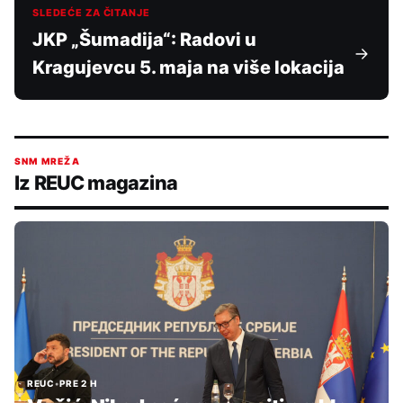
SLEDEĆE ZA ČITANJE
JKP „Šumadija“: Radovi u
Kragujevcu 5. maja na više lokacija
SNM MREŽA
Iz REUC magazina
REUC
•
PRE 2 H