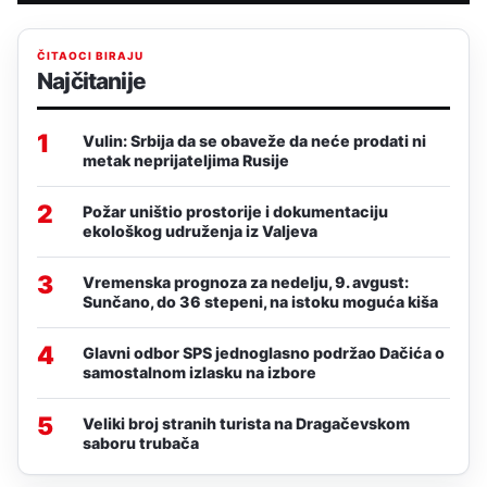
ČITAOCI BIRAJU
Najčitanije
1
Vulin: Srbija da se obaveže da neće prodati ni
metak neprijateljima Rusije
2
Požar uništio prostorije i dokumentaciju
ekološkog udruženja iz Valjeva
3
Vremenska prognoza za nedelju, 9. avgust:
Sunčano, do 36 stepeni, na istoku moguća kiša
4
Glavni odbor SPS jednoglasno podržao Dačića o
samostalnom izlasku na izbore
5
Veliki broj stranih turista na Dragačevskom
saboru trubača