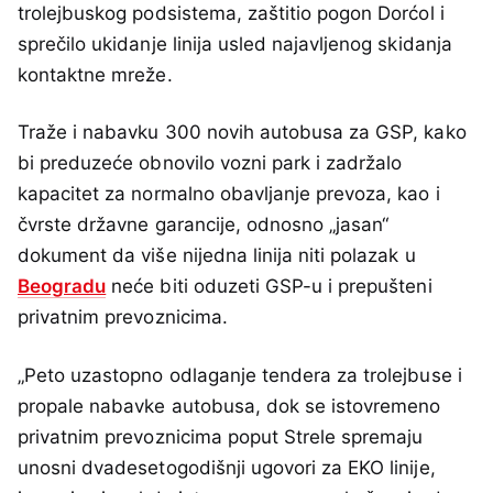
trolejbuskog podsistema, zaštitio pogon Dorćol i
sprečilo ukidanje linija usled najavljenog skidanja
kontaktne mreže.
Traže i nabavku 300 novih autobusa za GSP, kako
bi preduzeće obnovilo vozni park i zadržalo
kapacitet za normalno obavljanje prevoza, kao i
čvrste državne garancije, odnosno „jasan“
dokument da više nijedna linija niti polazak u
Beogradu
neće biti oduzeti GSP-u i prepušteni
privatnim prevoznicima.
„Peto uzastopno odlaganje tendera za trolejbuse i
propale nabavke autobusa, dok se istovremeno
privatnim prevoznicima poput Strele spremaju
unosni dvadesetogodišnji ugovori za EKO linije,