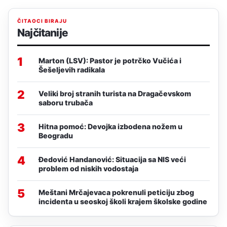
ČITAOCI BIRAJU
Najčitanije
1
Marton (LSV): Pastor je potrčko Vučića i
Šešeljevih radikala
2
Veliki broj stranih turista na Dragačevskom
saboru trubača
3
Hitna pomoć: Devojka izbodena nožem u
Beogradu
4
Đedović Handanović: Situacija sa NIS veći
problem od niskih vodostaja
5
Meštani Mrčajevaca pokrenuli peticiju zbog
incidenta u seoskoj školi krajem školske godine