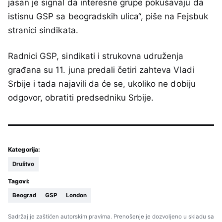
jasan je signal da interesne grupe pokušavaju da
istisnu GSP sa beogradskih ulica“, piše na Fejsbuk
stranici sindikata.
Radnici GSP, sindikati i strukovna udruženja
građana su 11. juna predali četiri zahteva Vladi
Srbije i tada najavili da će se, ukoliko ne dobiju
odgovor, obratiti predsedniku Srbije.
Kategorija:
Društvo
Tagovi:
Beograd
GSP
London
Sadržaj je zaštićen autorskim pravima. Prenošenje je dozvoljeno u skladu sa