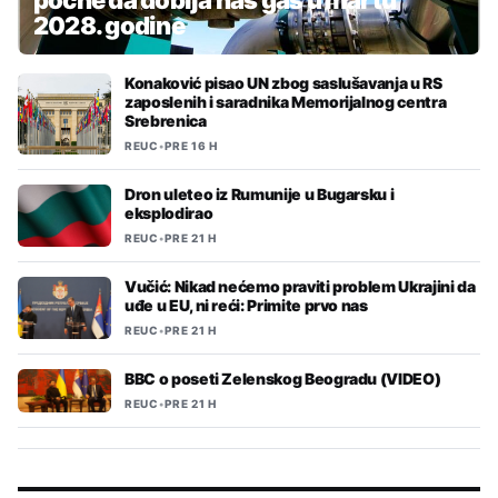
2028. godine
Konaković pisao UN zbog saslušavanja u RS
zaposlenih i saradnika Memorijalnog centra
Srebrenica
REUC
•
PRE 16 H
Dron uleteo iz Rumunije u Bugarsku i
eksplodirao
REUC
•
PRE 21 H
Vučić: Nikad nećemo praviti problem Ukrajini da
uđe u EU, ni reći: Primite prvo nas
REUC
•
PRE 21 H
BBC o poseti Zelenskog Beogradu (VIDEO)
REUC
•
PRE 21 H