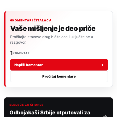
KOMENTARI ČITALACA
Vaše mišljenje je deo priče
Pročitajte stavove drugih čitalaca i uključite se u
razgovor.
1
KOMENTAR
Napiši komentar
→
Pročitaj komentare
SLEDEĆE ZA ČITANJE
Odbojakaši Srbije otputovali za