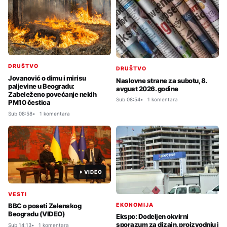
DRUŠTVO
DRUŠTVO
Jovanović o dimu i mirisu
Naslovne strane za subotu, 8.
paljevine u Beogradu:
avgust 2026. godine
Zabeleženo povećanje nekih
Sub 08:54
1 komentara
PM10 čestica
Sub 08:58
1 komentara
VIDEO
VESTI
EKONOMIJA
BBC o poseti Zelenskog
Beogradu (VIDEO)
Ekspo: Dodeljen okvirni
sporazum za dizajn, proizvodnju i
Sub 14:13
1 komentara