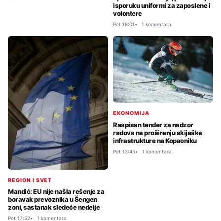
isporuku uniformi za zaposlene i
volontere
Pet 18:01
1 komentara
EKONOMIJA
Raspisan tender za nadzor
radova na proširenju skijaške
infrastrukture na Kopaoniku
Pet 13:45
1 komentara
REGION I SVET
Mandić: EU nije našla rešenje za
boravak prevoznika u Šengen
zoni, sastanak sledeće nedelje
Pet 17:52
1 komentara