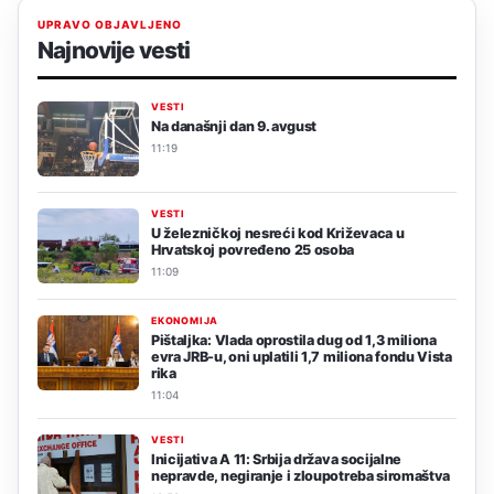
UPRAVO OBJAVLJENO
Najnovije vesti
VESTI
Na današnji dan 9. avgust
11:19
VESTI
U železničkoj nesreći kod Križevaca u
Hrvatskoj povređeno 25 osoba
11:09
EKONOMIJA
Pištaljka: Vlada oprostila dug od 1,3 miliona
evra JRB-u, oni uplatili 1,7 miliona fondu Vista
rika
11:04
VESTI
Inicijativa A 11: Srbija država socijalne
nepravde, negiranje i zloupotreba siromaštva