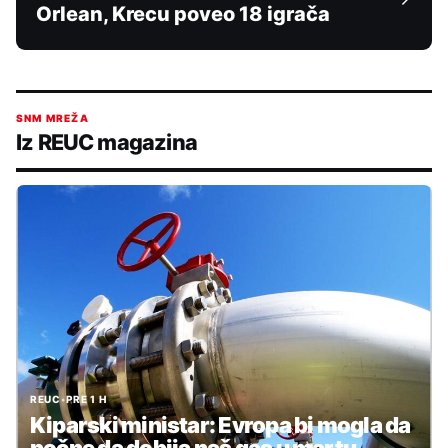
Orlean, Krecu poveo 18 igrača
SNM MREŽA
Iz REUC magazina
REUC
•
PRE 1 H
Kiparski ministar: Evropa bi mogla da
počne da dobija naš gas u martu