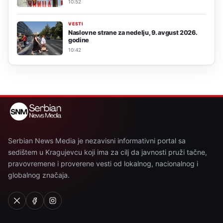
10:52
VESTI
Naslovne strane za nedelju, 9. avgust 2026.
godine
10:42
Serbian News Media je nezavisni informativni portal sa
sedištem u Kragujevcu koji ima za cilj da javnosti pruži tačne,
pravovremene i proverene vesti od lokalnog, nacionalnog i
globalnog značaja.