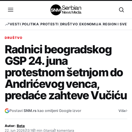
Pređi
na
Otvori
Otvo
sadržaj
meni
pret
VESTI
POLITIKA
PROTESTI
DRUŠTVO
EKONOMIJA
REGION I SVET
DRUŠTVO
Radnici beogradskog
GSP 24. juna
protestnom šetnjom do
Andrićevog venca,
predaće zahteve Vučiću
›
Postavi
SNM.rs
kao omiljeni Google izvor
Više
Autor:
Beta
22. jun 2026.
13:16
1 min čitanja
1 komentara