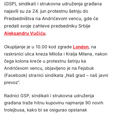
(GSP), sindikati i strukovna udruženja građana
najavili su za 24. jun protestnu šetnju do
Predsedništva na Andrićevom vencu, gde će
predati svoje zahteve predsedniku Srbije
Aleksandru Vučiću
.
Okupljanje je u 10.00 kod zgrade
London
, na
raskrsnici ulica kneza Miloša i Kralja Milana, nakon
čega kolona kreće u protestnu šetnju ka
Andrićevom vencu, objavljeno je na Fejsbuk
(Facebook) stranici sindikata „Naš grad – naš javni
prevoz“.
Radnici GSP, sindikati i strukovna udruženja
građana traže hitnu kupovinu najmanje 90 novih
trolejbusa, kako bi se osigurao opstanak